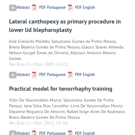
Abstract
PDF Portuguese
PDF English
Lateral canthopexy as primary procedure in
lower lid blepharoplasty
José Everardo Macêdo, Salustiano Gomes de Pinho Pessoa,
Breno Bezerra Gomes de Pinho Pessoa, Glauco Soares Almeida,
Nelson Gurgel Simas de Oliveira, Allysson Antonio Ribeiro
Gomes
Rev. Bras. Cir. Plást. 2009; 24:
(1)
Abstract
PDF Portuguese
PDF English
Practical model for tenorrhaphy training
Vitor De Vasconcellos Muniz; Salustiano Gomes De Pinho
Pessoa; Iana Silva Dias Carvalho; Lívia De Vasconcellos Muniz;
Dayanne Nogueira De Amorim; Rafael Jorge Alves De Alcântara;
Breno Bezerra Gomes De Pinho Pessoa
Rev. Bras. Cir. Plást. 2013; 28:
(4)
Abstract
PDF Portuguese
PDF English