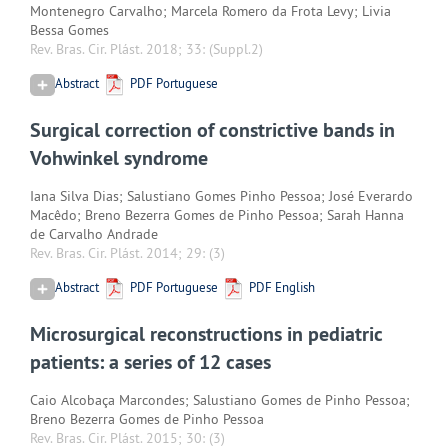
Montenegro Carvalho; Marcela Romero da Frota Levy; Livia
Bessa Gomes
Rev. Bras. Cir. Plást. 2018; 33:
(Suppl.2)
Abstract
PDF Portuguese
Surgical correction of constrictive bands in
Vohwinkel syndrome
Iana Silva Dias; Salustiano Gomes Pinho Pessoa; José Everardo
Macêdo; Breno Bezerra Gomes de Pinho Pessoa; Sarah Hanna
de Carvalho Andrade
Rev. Bras. Cir. Plást. 2014; 29:
(3)
Abstract
PDF Portuguese
PDF English
Microsurgical reconstructions in pediatric
patients: a series of 12 cases
Caio Alcobaça Marcondes; Salustiano Gomes de Pinho Pessoa;
Breno Bezerra Gomes de Pinho Pessoa
Rev. Bras. Cir. Plást. 2015; 30:
(3)