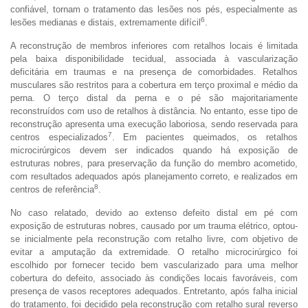
confiável, tornam o tratamento das lesões nos pés, especialmente as
6
lesões medianas e distais, extremamente difícil
.
A reconstrução de membros inferiores com retalhos locais é limitada
pela baixa disponibilidade tecidual, associada à vascularização
deficitária em traumas e na presença de comorbidades. Retalhos
musculares são restritos para a cobertura em terço proximal e médio da
perna. O terço distal da perna e o pé são majoritariamente
reconstruídos com uso de retalhos à distância. No entanto, esse tipo de
reconstrução apresenta uma execução laboriosa, sendo reservada para
7
centros especializados
. Em pacientes queimados, os retalhos
microcirúrgicos devem ser indicados quando há exposição de
estruturas nobres, para preservação da função do membro acometido,
com resultados adequados após planejamento correto, e realizados em
8
centros de referência
.
No caso relatado, devido ao extenso defeito distal em pé com
exposição de estruturas nobres, causado por um trauma elétrico, optou-
se inicialmente pela reconstrução com retalho livre, com objetivo de
evitar a amputação da extremidade. O retalho microcirúrgico foi
escolhido por fornecer tecido bem vascularizado para uma melhor
cobertura do defeito, associado às condições locais favoráveis, com
presença de vasos receptores adequados. Entretanto, após falha inicial
do tratamento, foi decidido pela reconstrução com retalho sural reverso