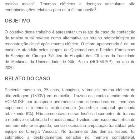
4
tecidos moles
. Traumas elétricos e doenças vasculares são
5
contraindicações relativas para esta última opção
.
OBJETIVO
O objetivo deste trabalho é apresentar um relato de caso de confecção
de retalho sural reverso como alternativa ao retalho microcirúrgico na
reconstrução de pé após trauma elétrico. O relato apresentado é de um
paciente atendido pelos grupos de Queimaduras e Feridas Complexas
do Serviço de Cirurgia Plástica do Hospital das Clínicas da Faculdade
de Medicina da Universidade de São Paulo (HCFMUSP), no ano de
2020.
RELATO DO CASO
Paciente masculino, 35 anos, tabagista, vítima de trauma elétrico de
alta voltagem (1300V) em domicílio. Trazido ao pronto atendimento do
HCFMUSP por transporte aeromédico com queimaduras em membros
superiores e inferiores bilateralmente (superfície corporal queimada
totalizando 8%). Não apresentava outras lesões decorrentes do trauma
e manteve estabilidade hemodinâmica. Evoluiu com isquemia crítica do
membro inferior esquerdo, sendo necessária amputação transtibial pela
equipe de Cirurgia Vascular. No tratamento das demais lesões, foi
submetido a desbridamentos seriados no membro contralateral,