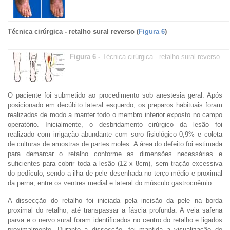
Técnica cirúrgica - retalho sural reverso (
Figura 6
)
Figura 6 -
Técnica cirúrgica - retalho sural reverso.
O paciente foi submetido ao procedimento sob anestesia geral. Após
posicionado em decúbito lateral esquerdo, os preparos habituais foram
realizados de modo a manter todo o membro inferior exposto no campo
operatório. Inicialmente, o desbridamento cirúrgico da lesão foi
realizado com irrigação abundante com soro fisiológico 0,9% e coleta
de culturas de amostras de partes moles. A área do defeito foi estimada
para demarcar o retalho conforme as dimensões necessárias e
suficientes para cobrir toda a lesão (12 x 8cm), sem tração excessiva
do pedículo, sendo a ilha de pele desenhada no terço médio e proximal
da perna, entre os ventres medial e lateral do músculo gastrocnêmio.
A dissecção do retalho foi iniciada pela incisão da pele na borda
proximal do retalho, até transpassar a fáscia profunda. A veia safena
parva e o nervo sural foram identificados no centro do retalho e ligados
proximalmente. Durante a dissecção, foi mantida a visualização do