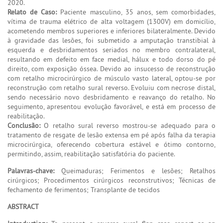
2020.
Relato de Caso:
Paciente masculino, 35 anos, sem comorbidades,
vítima de trauma elétrico de alta voltagem (1300V) em domicílio,
acometendo membros superiores e inferiores bilateralmente. Devido
à gravidade das lesões, foi submetido a amputação transtibial à
esquerda e desbridamentos seriados no membro contralateral,
resultando em defeito em face medial, hálux e todo dorso do pé
direito, com exposição óssea. Devido ao insucesso de reconstrução
com retalho microcirúrgico de músculo vasto lateral, optou-se por
reconstrução com retalho sural reverso. Evoluiu com necrose distal,
sendo necessário novo desbridamento e reavanço do retalho. No
seguimento, apresentou evolução favorável, e está em processo de
reabilitação.
Conclusão:
O retalho sural reverso mostrou-se adequado para o
tratamento de resgate de lesão extensa em pé após falha da terapia
microcirúrgica, oferecendo cobertura estável e ótimo contorno,
permitindo, assim, reabilitação satisfatória do paciente.
Palavras-chave:
Queimaduras; Ferimentos e lesões; Retalhos
cirúrgicos; Procedimentos cirúrgicos reconstrutivos; Técnicas de
fechamento de ferimentos; Transplante de tecidos
ABSTRACT