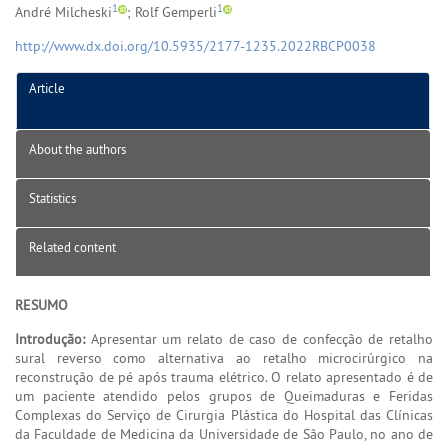
1
1
André Milcheski
; Rolf Gemperli
http://www.dx.doi.org/10.5935/2177-1235.2022RBCP0038
Article
About the authors
Statistics
Related content
RESUMO
Introdução:
Apresentar um relato de caso de confecção de retalho
sural reverso como alternativa ao retalho microcirúrgico na
reconstrução de pé após trauma elétrico. O relato apresentado é de
um paciente atendido pelos grupos de Queimaduras e Feridas
Complexas do Serviço de Cirurgia Plástica do Hospital das Clínicas
da Faculdade de Medicina da Universidade de São Paulo, no ano de