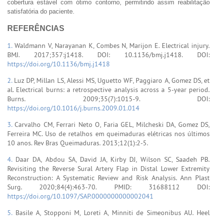
cobertura estável com ótimo contorno, permitindo assim reabilitação
satisfatória do paciente.
REFERÊNCIAS
1.
Waldmann V, Narayanan K, Combes N, Marijon E. Electrical injury.
BMJ. 2017;357:j1418. DOI: 10.1136/bmj.j1418. DOI:
https://doi.org/10.1136/bmj.j1418
2.
Luz DP, Millan LS, Alessi MS, Uguetto WF, Paggiaro A, Gomez DS, et
al. Electrical burns: a retrospective analysis across a 5-year period.
Burns. 2009;35(7):1015-9. DOI:
https://doi.org/10.1016/j.burns.2009.01.014
3.
Carvalho CM, Ferrari Neto O, Faria GEL, Milcheski DA, Gomez DS,
Ferreira MC. Uso de retalhos em queimaduras elétricas nos últimos
10 anos. Rev Bras Queimaduras. 2013;12(1):2-5.
4.
Daar DA, Abdou SA, David JA, Kirby DJ, Wilson SC, Saadeh PB.
Revisiting the Reverse Sural Artery Flap in Distal Lower Extremity
Reconstruction: A Systematic Review and Risk Analysis. Ann Plast
Surg. 2020;84(4):463-70. PMID: 31688112 DOI:
https://doi.org/10.1097/SAP.0000000000002041
5.
Basile A, Stopponi M, Loreti A, Minniti de Simeonibus AU. Heel