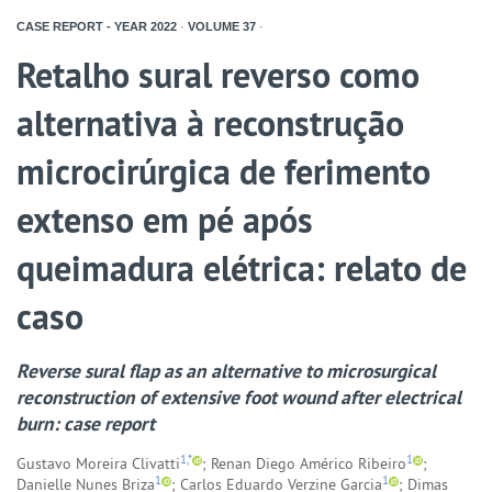
CASE REPORT - YEAR
2022
-
VOLUME
37
-
Retalho sural reverso como
alternativa à reconstrução
microcirúrgica de ferimento
extenso em pé após
queimadura elétrica: relato de
caso
Reverse sural flap as an alternative to microsurgical
reconstruction of extensive foot wound after electrical
burn: case report
1,*
1
Gustavo Moreira Clivatti
; Renan Diego Américo Ribeiro
;
1
1
Danielle Nunes Briza
; Carlos Eduardo Verzine Garcia
; Dimas