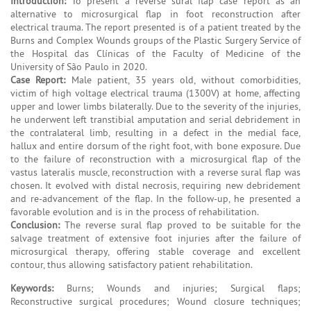
Introduction:
To present a reverse sural flap case report as an
alternative to microsurgical flap in foot reconstruction after
electrical trauma. The report presented is of a patient treated by the
Burns and Complex Wounds groups of the Plastic Surgery Service of
the Hospital das Clínicas of the Faculty of Medicine of the
University of São Paulo in 2020.
Case Report:
Male patient, 35 years old, without comorbidities,
victim of high voltage electrical trauma (1300V) at home, affecting
upper and lower limbs bilaterally. Due to the severity of the injuries,
he underwent left transtibial amputation and serial debridement in
the contralateral limb, resulting in a defect in the medial face,
hallux and entire dorsum of the right foot, with bone exposure. Due
to the failure of reconstruction with a microsurgical flap of the
vastus lateralis muscle, reconstruction with a reverse sural flap was
chosen. It evolved with distal necrosis, requiring new debridement
and re-advancement of the flap. In the follow-up, he presented a
favorable evolution and is in the process of rehabilitation.
Conclusion:
The reverse sural flap proved to be suitable for the
salvage treatment of extensive foot injuries after the failure of
microsurgical therapy, offering stable coverage and excellent
contour, thus allowing satisfactory patient rehabilitation.
Keywords:
Burns; Wounds and injuries; Surgical flaps;
Reconstructive surgical procedures; Wound closure techniques;