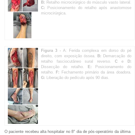
B:
Retalho microcirúrgico do músculo vasto lateral.
C:
Posicionamento do retalho após anastomose
microcirúrgica.
Figura 3 -
A: Ferida complexa em dorso do pé
direito, com exposição óssea.
B:
Demarcação do
retalho fasciocutâneo sural reverso.
C
e
D:
Dissecção do retalho.
E:
Posicionamento do
retalho.
F:
Fechamento primário da área doadora.
G:
Liberação do pedículo após 90 dias.
O paciente recebeu alta hospitalar no 8° dia de pós-operatório da última