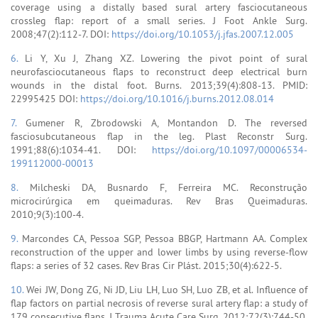
coverage using a distally based sural artery fasciocutaneous
crossleg flap: report of a small series. J Foot Ankle Surg.
2008;47(2):112-7. DOI:
https://doi.org/10.1053/j.jfas.2007.12.005
6.
Li Y, Xu J, Zhang XZ. Lowering the pivot point of sural
neurofasciocutaneous flaps to reconstruct deep electrical burn
wounds in the distal foot. Burns. 2013;39(4):808-13. PMID:
22995425 DOI:
https://doi.org/10.1016/j.burns.2012.08.014
7.
Gumener R, Zbrodowski A, Montandon D. The reversed
fasciosubcutaneous flap in the leg. Plast Reconstr Surg.
1991;88(6):1034-41. DOI:
https://doi.org/10.1097/00006534-
199112000-00013
8.
Milcheski DA, Busnardo F, Ferreira MC. Reconstrução
microcirúrgica em queimaduras. Rev Bras Queimaduras.
2010;9(3):100-4.
9.
Marcondes CA, Pessoa SGP, Pessoa BBGP, Hartmann AA. Complex
reconstruction of the upper and lower limbs by using reverse-flow
flaps: a series of 32 cases. Rev Bras Cir Plást. 2015;30(4):622-5.
10.
Wei JW, Dong ZG, Ni JD, Liu LH, Luo SH, Luo ZB, et al. Influence of
flap factors on partial necrosis of reverse sural artery flap: a study of
179 consecutive flaps. J Trauma Acute Care Surg. 2012;72(3):744-50.