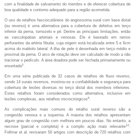
com a finalidade de salvamento do membro e de oferecer cobertura de
boa qualidade e contorno adequado para a região acometida.
O uso de retalhos fasciocutâneos do angiossoma sural com base distal
(ou reverso) é uma alternativa para a cobertura de defeitos em terço
inferior da perna, tornozelo e pé. Dentre as principais limitações, então
as vasculopatias arteriais e venosas. Ele é baseado em ramos
perfurantes da artéria fibular, cuja origem está localizada entre 5 e 6cm
acima do maléolo lateral. A ilha de pele é desenhada em terço médio e
proximal da perna. O arco de rotação deve ser calculado de modo a não
tracionar o pedículo. A área doadora pode ser fechada primariamente ou
3
enxertada
.
Em uma série publicada de 32 casos de retalhos de fluxo reverso,
sendo 14 surais reversos, mostrou-se a confiabilidade e segurança para
cobertura de lesões diversas no terço distal dos membros inferiores.
Estes retalhos foram considerados como alternativa, inclusive em
9
lesões complexas, aos retalhos microcirúrgicos
.
As complicações mais comuns do retalho sural reverso são a
congestão venosa e a isquemia. A maioria dos retalhos apresentam
algum grau de congestão com melhora em poucos dias. No entanto, a
10
necrose (parcial e completa) é a complic ação mais relevante
.
Follmar et al. revisaram 50 artigos com descrição de 720 retalhos com