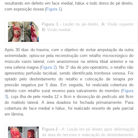
resultando em defeito em face medial, hálux e todo dorso do pé direito,
com exposição óssea (
Figura 1
).
Figura 1 -
Lesão no pé direito.
A:
Visão superior.
B:
Visão medial.
Após 30 dias do trauma, com o objetivo de evitar amputação da outra
extremidade, optou-se pela reconstrução com retalho microcirúrgico do
músculo vasto lateral, com anastomose na artéria tibial anterior e na
veia safena magna (
Figura 2
). No 3° dia de pós-operatório, o retalho não
apresentou perfusão tecidual, sendo identificada trombose venosa. Foi
optado pelo desbridamento do retalho e colocação de terapia por
pressão negativa por 5 dias. Em seguida, foi realizada cobertura do
defeito com retalho sural reverso para salvamento do membro (
Figura
3
), cuja ilha de pele media 12 x 8cm e dissecção do pedículo até 8cm
do maléolo lateral. A área doadora foi fechada primariamente. Para
cobertura de face medial e hálux, foi realizado enxerto de pele parcial
em lâmina.
Figura 2 -
A: Lesão em pé direito após delimitação
da área de necrose e realização do desbridamento.