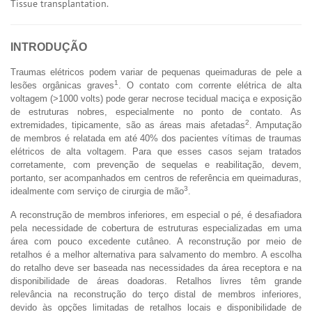
Tissue transplantation.
INTRODUÇÃO
Traumas elétricos podem variar de pequenas queimaduras de pele a
1
lesões orgânicas graves
. O contato com corrente elétrica de alta
voltagem (>1000 volts) pode gerar necrose tecidual maciça e exposição
de estruturas nobres, especialmente no ponto de contato. As
2
extremidades, tipicamente, são as áreas mais afetadas
. Amputação
de membros é relatada em até 40% dos pacientes vítimas de traumas
elétricos de alta voltagem. Para que esses casos sejam tratados
corretamente, com prevenção de sequelas e reabilitação, devem,
portanto, ser acompanhados em centros de referência em queimaduras,
3
idealmente com serviço de cirurgia de mão
.
A reconstrução de membros inferiores, em especial o pé, é desafiadora
pela necessidade de cobertura de estruturas especializadas em uma
área com pouco excedente cutâneo. A reconstrução por meio de
retalhos é a melhor alternativa para salvamento do membro. A escolha
do retalho deve ser baseada nas necessidades da área receptora e na
disponibilidade de áreas doadoras. Retalhos livres têm grande
relevância na reconstrução do terço distal de membros inferiores,
devido às opções limitadas de retalhos locais e disponibilidade de