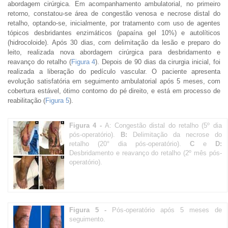
abordagem cirúrgica. Em acompanhamento ambulatorial, no primeiro
retorno, constatou-se área de congestão venosa e necrose distal do
retalho, optando-se, inicialmente, por tratamento com uso de agentes
tópicos desbridantes enzimáticos (papaína gel 10%) e autolíticos
(hidrocoloide). Após 30 dias, com delimitação da lesão e preparo do
leito, realizada nova abordagem cirúrgica para desbridamento e
reavanço do retalho (
Figura 4
). Depois de 90 dias da cirurgia inicial, foi
realizada a liberação do pedículo vascular. O paciente apresenta
evolução satisfatória em seguimento ambulatorial após 5 meses, com
cobertura estável, ótimo contorno do pé direito, e está em processo de
reabilitação (
Figura 5
).
Figura 4 -
A: Congestão distal do retalho (5º dia
pós-operatório).
B:
Delimitação da necrose do
retalho (20° dia pós-operatório).
C
e
D:
Desbridamento e reavanço do retalho (2º mês pós-
operatório).
Figura 5 -
Pós-operatório após 5 meses de
seguimento.