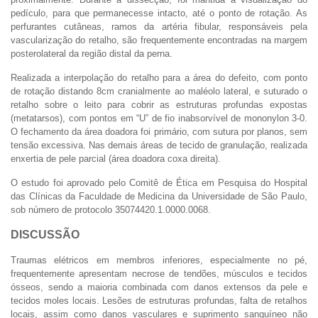
pedículo, para que permanecesse intacto, até o ponto de rotação. As
perfurantes cutâneas, ramos da artéria fibular, responsáveis pela
vascularização do retalho, são frequentemente encontradas na margem
posterolateral da região distal da perna.
Realizada a interpolação do retalho para a área do defeito, com ponto
de rotação distando 8cm cranialmente ao maléolo lateral, e suturado o
retalho sobre o leito para cobrir as estruturas profundas expostas
(metatarsos), com pontos em “U” de fio inabsorvível de mononylon 3-0.
O fechamento da área doadora foi primário, com sutura por planos, sem
tensão excessiva. Nas demais áreas de tecido de granulação, realizada
enxertia de pele parcial (área doadora coxa direita).
O estudo foi aprovado pelo Comitê de Ética em Pesquisa do Hospital
das Clínicas da Faculdade de Medicina da Universidade de São Paulo,
sob número de protocolo 35074420.1.0000.0068.
DISCUSSÃO
Traumas elétricos em membros inferiores, especialmente no pé,
frequentemente apresentam necrose de tendões, músculos e tecidos
ósseos, sendo a maioria combinada com danos extensos da pele e
tecidos moles locais. Lesões de estruturas profundas, falta de retalhos
locais, assim como danos vasculares e suprimento sanguíneo não