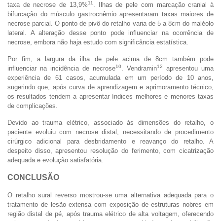
11
taxa de necrose de 13,9%
. Ilhas de pele com marcação cranial à
bifurcação do músculo gastrocnêmio apresentaram taxas maiores de
necrose parcial. O ponto de pivô do retalho varia de 5 a 8cm do maléolo
lateral. A alteração desse ponto pode influenciar na ocorrência de
necrose, embora não haja estudo com significância estatística.
Por fim, a largura da ilha de pele acima de 8cm também pode
10
12
influenciar na incidência de necrose
. Vendramin
apresentou uma
experiência de 61 casos, acumulada em um período de 10 anos,
sugerindo que, após curva de aprendizagem e aprimoramento técnico,
os resultados tendem a apresentar índices melhores e menores taxas
de complicações.
Devido ao trauma elétrico, associado às dimensões do retalho, o
paciente evoluiu com necrose distal, necessitando de procedimento
cirúrgico adicional para desbridamento e reavanço do retalho. A
despeito disso, apresentou resolução do ferimento, com cicatrização
adequada e evolução satisfatória.
CONCLUSÃO
O retalho sural reverso mostrou-se uma alternativa adequada para o
tratamento de lesão extensa com exposição de estruturas nobres em
região distal de pé, após trauma elétrico de alta voltagem, oferecendo