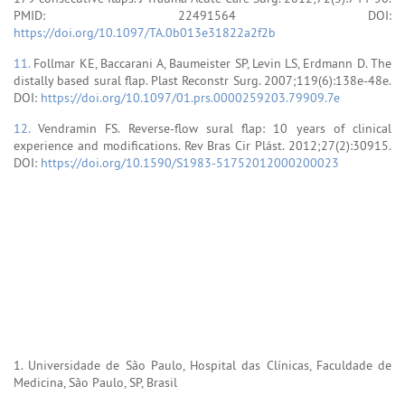
PMID: 22491564 DOI:
https://doi.org/10.1097/TA.0b013e31822a2f2b
11.
Follmar KE, Baccarani A, Baumeister SP, Levin LS, Erdmann D. The
distally based sural flap. Plast Reconstr Surg. 2007;119(6):138e-48e.
DOI:
https://doi.org/10.1097/01.prs.0000259203.79909.7e
12.
Vendramin FS. Reverse-flow sural flap: 10 years of clinical
experience and modifications. Rev Bras Cir Plást. 2012;27(2):30915.
DOI:
https://doi.org/10.1590/S1983-51752012000200023
1. Universidade de São Paulo, Hospital das Clínicas, Faculdade de
Medicina, São Paulo, SP, Brasil