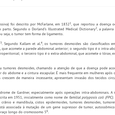
1
siva) foi descrito por McFarlane, em 1832
, que reportou a doença o
2
parto. Segundo o Dorland's Illustrated Medical Dictionary
, a palavra 
ou seja, o tumor tem forma de ligamento.
3
4
8
. Segundo Kallam et al.
, os tumores desmoides são classificados em
l, que acomete a parede abdominal anterior; o segundo tipo é o intra-ab
roperitonial; o terceiro tipo é o extra-abdominal, que acomete o tórax, 
ou tumores desmoides, chamando a atenção de que a doença pode acom
or do abdome e a cintura escapular. É mais frequente em mulheres após 
s crescem de maneira incessante, apresentam invasão dos tecidos circ
ndrome de Gardner, especialmente após operações intra-abdominais. A
escrita em 1951, inicialmente como nome de
familial polyposis coli (FPC).
 crânio e mandíbula, cistos epidermoides, tumores desmoides, tumore
e está associada à mutação de um gene supressor de tumor, autossômic
6
 braço longo do cromossomo 5
.