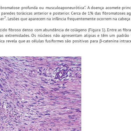
fibromatose profunda ou musculoaponeurótica". A doença acomete prin
 paredes torácicas anterior e posterior. Cerca de 1% das fibromatoses ag
7
ner
. Lesões que aparecem na infância frequentemente ocorrem na cabeça
cido fibroso denso com abundância de colágeno (Figura 1). Entre as fibra
nas extremidades. Os núcleos não apresentam atipias e têm um padrão 
a revela que as células fusiformes são positivas para β-catenina intrace