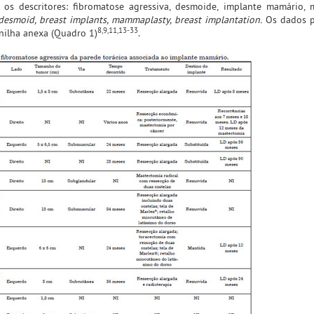
 os descritores: fibromatose agressiva, desmoide, implante mamário, 
 desmoid, breast implants, mammaplasty, breast implantation.
Os dados pr
8,9,11,13-33
nilha anexa (Quadro 1)
.