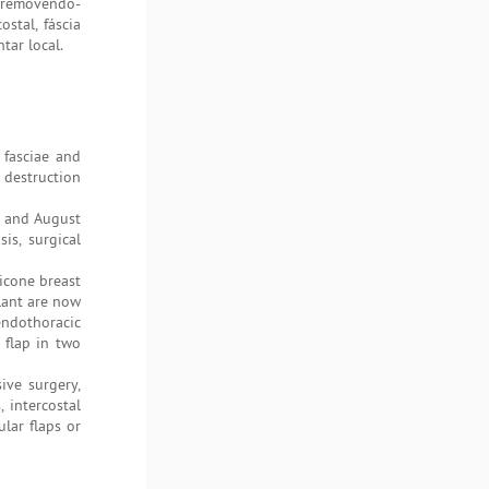
, removendo-
stal, fáscia
tar local.
 fasciae and
 destruction
0 and August
is, surgical
icone breast
plant are now
endothoracic
 flap in two
ive surgery,
 intercostal
lar flaps or