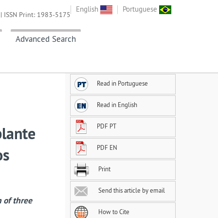
English
Portuguese
| ISSN Print: 1983-5175
Advanced Search
Read in Portuguese
Read in English
PDF PT
plante
PDF EN
os
Print
Send this article by email
 of three
How to Cite