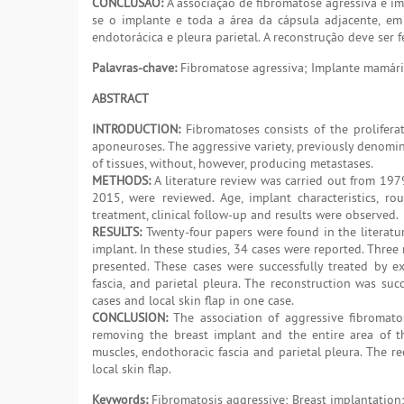
CONCLUSÃO:
A associação de fibromatose agressiva e im
se o implante e toda a área da cápsula adjacente, em 
endotorácica e pleura parietal. A reconstrução deve ser 
Palavras-chave:
Fibromatose agressiva; Implante mamári
ABSTRACT
INTRODUCTION:
Fibromatoses consists of the proliferat
aponeuroses. The aggressive variety, previously denomin
of tissues, without, however, producing metastases.
METHODS:
A literature review was carried out from 19
2015, were reviewed. Age, implant characteristics, ro
treatment, clinical follow-up and results were observed.
RESULTS:
Twenty-four papers were found in the literatur
implant. In these studies, 34 cases were reported. Three
presented. These cases were successfully treated by ext
fascia, and parietal pleura. The reconstruction was suc
cases and local skin flap in one case.
CONCLUSION:
The association of aggressive fibromatos
removing the breast implant and the entire area of the
muscles, endothoracic fascia and parietal pleura. The r
local skin flap.
Keywords:
Fibromatosis aggressive; Breast implantatio