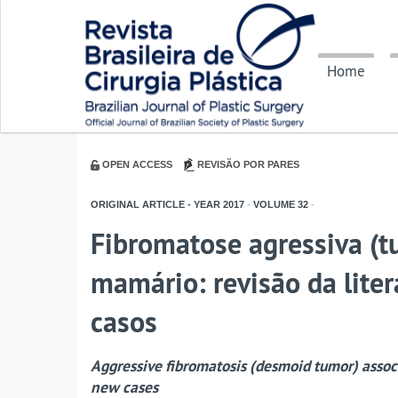
Home
OPEN ACCESS
REVISÃO POR PARES
ORIGINAL ARTICLE - YEAR
2017
-
VOLUME
32
-
Fibromatose agressiva (
mamário: revisão da liter
casos
Aggressive fibromatosis (desmoid tumor) associ
new cases