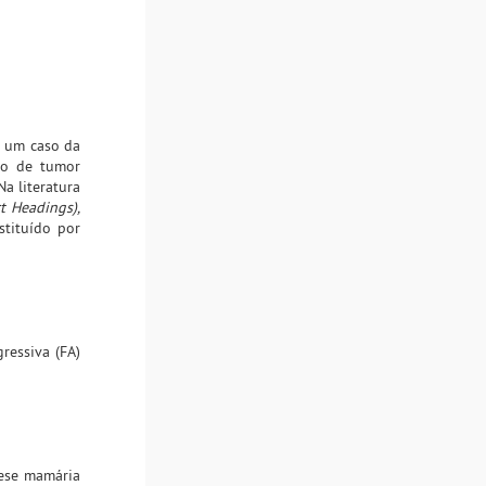
m um caso da
so de tumor
 Na literatura
t Headings),
stituído por
ressiva (FA)
tese mamária