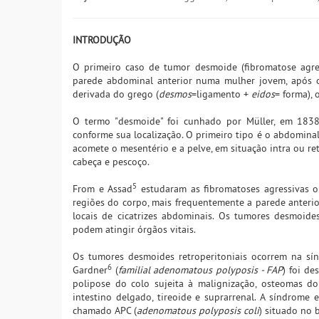
INTRODUÇÃO
O primeiro caso de tumor desmoide (fibromatose agres
parede abdominal anterior numa mulher jovem, após o 
derivada do grego (
desmos
=ligamento +
eidos
= forma), 
O termo "desmoide" foi cunhado por Müller, em 183
conforme sua localização. O primeiro tipo é o abdomina
acomete o mesentério e a pelve, em situação intra ou ret
cabeça e pescoço.
5
From e Assad
estudaram as fibromatoses agressivas 
regiões do corpo, mais frequentemente a parede anteri
locais de cicatrizes abdominais. Os tumores desmoide
podem atingir órgãos vitais.
Os tumores desmoides retroperitoniais ocorrem na sí
6
Gardner
(
familial adenomatous polyposis - FAP
) foi d
polipose do colo sujeita à malignização, osteomas do
intestino delgado, tireoide e suprarrenal. A síndrom
chamado APC (
adenomatous polyposis coli
) situado no