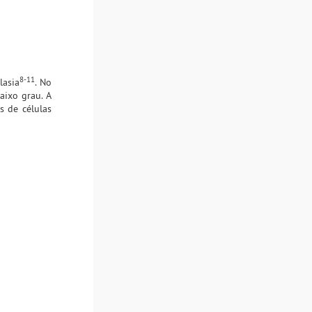
8-11
lasia
. No
aixo grau. A
s de células