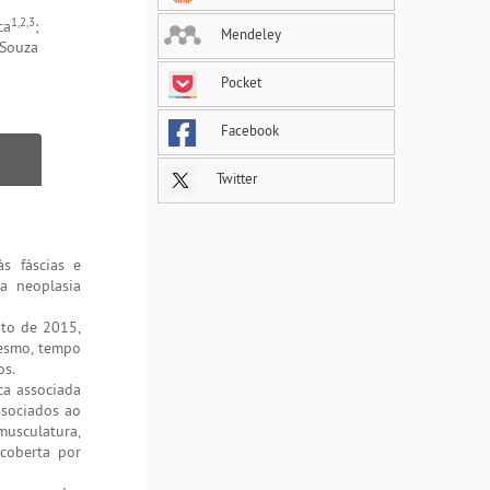
1,2,3
ca
;
Mendeley
 Souza
Pocket
Facebook
Twitter
s fáscias e
a neoplasia
sto de 2015,
mesmo, tempo
os.
ca associada
ssociados ao
musculatura,
ecoberta por