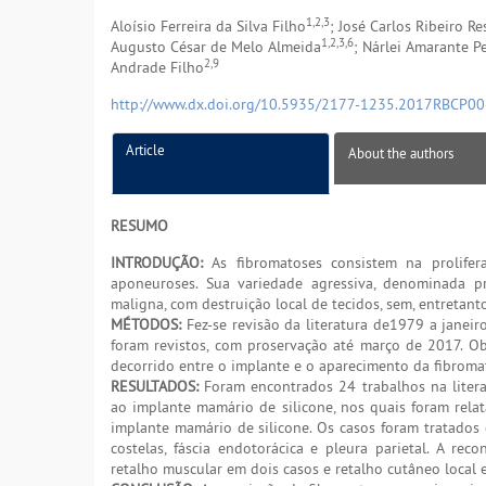
1,2,3
Aloísio Ferreira da Silva Filho
; José Carlos Ribeiro R
1,2,3,6
Augusto César de Melo Almeida
; Nárlei Amarante Pe
2,9
Andrade Filho
http://www.dx.doi.org/10.5935/2177-1235.2017RBCP0
Article
About the authors
RESUMO
INTRODUÇÃO:
As fibromatoses consistem na prolifera
aponeuroses. Sua variedade agressiva, denominada 
maligna, com destruição local de tecidos, sem, entretanto
MÉTODOS:
Fez-se revisão da literatura de1979 a janei
foram revistos, com proservação até março de 2017. Ob
decorrido entre o implante e o aparecimento da fibromat
RESULTADOS:
Foram encontrados 24 trabalhos na literat
ao implante mamário de silicone, nos quais foram rela
implante mamário de silicone. Os casos foram tratados 
costelas, fáscia endotorácica e pleura parietal. A rec
retalho muscular em dois casos e retalho cutâneo local