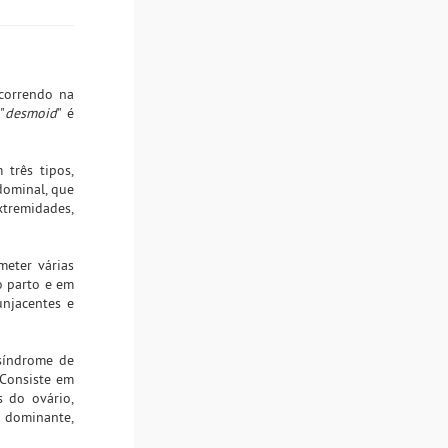
correndo na
"
desmoid
" é
 três tipos,
dominal, que
extremidades,
eter várias
o parto e em
unjacentes e
 síndrome de
Consiste em
s do ovário,
o dominante,