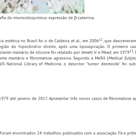
fia da imunoistoquímica: expressão de β-catenina.
12
 estética no Brasil foi o de Caldeira et al., em
2006
, que descrevera
gião do hipocôndrio direito, após uma lipoaspiração. O primeiro ca
13
lante mamário de silicone foi relatado por Jewett Jr e Mead, em 1979
.
lante mamário e fibromatose agressiva. Segundo a MeSH (
Medical Subjec
 National Library of Medicine, o descritor "tumor desmoide" foi sub
1979 até janeiro de 2017. Apresentar três novos casos de fibromatose ag
7. Foram encontrados 24 trabalhos publicados com a associação FA e pró