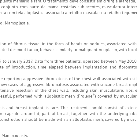
plante mamário é rara. O tratamento deve consistir em cirurgia alargada
conjunto com parte da mama, costelas subjacentes, musculatura interco
feita com tela aloplástica associada a retalho muscular ou retalho tegumen
o; Mamoplastia.
ion of fibrous tissue, in the form of bands or nodules, associated with
ated desmoid tumor, behaves similarly to malignant neoplasm, with local
79 to January 2017. Data from three patients, operated between May 201
ute of introduction, time elapsed between implantation and fibromatos
e reporting aggressive fibromatosis of the chest wall associated with sil
 new cases of aggressive fibromatosis associated with silicone breast im
ensive resection of the chest wall, including skin, musculature, ribs, 
®
cessful, performed with alloplastic mesh (Prolene
) covered by muscular
is and breast implant is rare. The treatment should consist of extens
 capsule around it, part of breast, together with the underlying ribs,
econstruction should be made with an alloplastic mesh, covered by muscu
n; Mammaplasty.