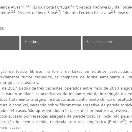
1,2,3,4,5
1,2,3
esende Alves
; Erick Horta Portugal
; Rebeca Paohwa Liu da Fonse
1,2,3
2,7
2,8
reira
; Frederico Lins e Silva
; Eduardo Ferreira Calsavara
; José de
060
Statistics
Related content
ção de tecido fibroso, na forma de faixas ou nódulos, associadas à
previamente tumor desmoide, se comporta de forma semelhante a um
, originar metástases.
ro de 2017. Dados de três pacientes, operados entre maio de 2010 e ago
servaram-se idade, características do implante, via de introdução do 
ose, tratamento cirúrgico instituído, acompanhamento clínico e resultad
ura disponível, versando sobre fibromatose agressiva da parede toráci
tados 34 casos. São apresentados três casos de fibromatose agressiva a
com sucesso por ressecção alargada da parede torácica, incluindo pele, 
®
onstrução foi bem-sucedida, realizada com tela aloplástica (Prolene
) r
 em um caso.