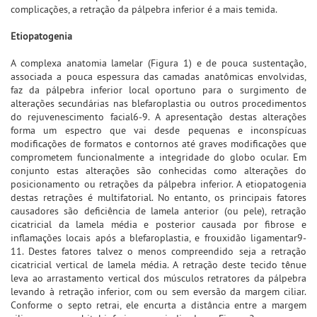
complicações, a retração da pálpebra inferior é a mais temida.
Etiopatogenia
A complexa anatomia lamelar (Figura 1) e de pouca sustentação,
associada a pouca espessura das camadas anatômicas envolvidas,
faz da pálpebra inferior local oportuno para o surgimento de
alterações secundárias nas blefaroplastia ou outros procedimentos
do rejuvenescimento facial6-9. A apresentação destas alterações
forma um espectro que vai desde pequenas e inconspícuas
modificações de formatos e contornos até graves modificações que
comprometem funcionalmente a integridade do globo ocular. Em
conjunto estas alterações são conhecidas como alterações do
posicionamento ou retrações da pálpebra inferior. A etiopatogenia
destas retrações é multifatorial. No entanto, os principais fatores
causadores são deficiência de lamela anterior (ou pele), retração
cicatricial da lamela média e posterior causada por fibrose e
inflamações locais após a blefaroplastia, e frouxidão ligamentar9-
11. Destes fatores talvez o menos compreendido seja a retração
cicatricial vertical de lamela média. A retração deste tecido tênue
leva ao arrastamento vertical dos músculos retratores da pálpebra
levando à retração inferior, com ou sem eversão da margem ciliar.
Conforme o septo retrai, ele encurta a distância entre a margem