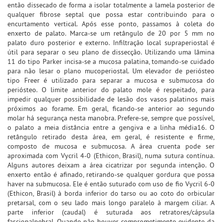
então dissecado de forma a isolar totalmente a lamela posterior de
qualquer fibrose septal que possa estar contribuindo para o
encurtamento vertical. Após esse ponto, passamos à coleta do
enxerto de palato. Marca-se um retângulo de 20 por 5 mm no
palato duro posterior e externo. Infiltração local supraperiostal é
útil para separar o seu plano de dissecção. Utilizando uma lâmina
11 do tipo Parker incisa-se a mucosa palatina, tomando-se cuidado
para não lesar o plano mucoperiostal. Um elevador de periósteo
tipo Freer é utilizado para separar a mucosa e submucosa do
periósteo. O limite anterior do palato mole é respeitado, para
impedir qualquer possibilidade de lesão dos vasos palatinos mais
próximos ao forame. Em geral, ficando-se anterior ao segundo
molar há segurança nesta manobra. Prefere-se, sempre que possível,
o palato a meia distância entre a gengiva e a linha média16. O
retângulo retirado desta área, em geral, é resistente e firme,
composto de mucosa e submucosa. A área cruenta pode ser
aproximada com Vycril 4-0 (Ethicon, Brasil), numa sutura contínua.
Alguns autores deixam a área cicatrizar por segunda intenção. O
enxerto então é afinado, retirando-se qualquer gordura que possa
haver na submucosa. Ele é então suturado com uso de fio Vycril 6-0
(Ethicon, Brasil) à borda inferior do tarso ou ao coto do orbicular
pretarsal, com o seu lado mais longo paralelo à margem ciliar. A
parte inferior (caudal) é suturada aos retratores/cápsula
fasciopalpebral. Quando não houver comprometimento evidente da