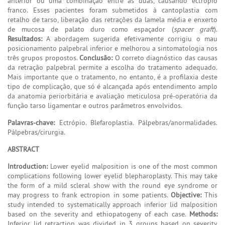
anterior ou uma combinação entre as duas, causando ectrópio
franco. Esses pacientes foram submetidos à cantoplastia com
retalho de tarso, liberação das retrações da lamela média e enxerto
de mucosa de palato duro como espaçador (
spacer graft
).
Resultados:
A abordagem sugerida efetivamente corrigiu o mau
posicionamento palpebral inferior e melhorou a sintomatologia nos
três grupos propostos.
Conclusão:
O correto diagnóstico das causas
da retração palpebral permite a escolha do tratamento adequado.
Mais importante que o tratamento, no entanto, é a profilaxia deste
tipo de complicação, que só é alcançada após entendimento amplo
da anatomia periorbitária e avaliação meticulosa pré-operatória da
função tarso ligamentar e outros parâmetros envolvidos.
Palavras-chave:
Ectrópio. Blefaroplastia. Pálpebras/anormalidades.
Pálpebras/cirurgia.
ABSTRACT
Introduction:
Lower eyelid malposition is one of the most common
complications following lower eyelid blepharoplasty. This may take
the form of a mild scleral show with the round eye syndrome or
may progress to frank ectropion in some patients.
Objective:
This
study intended to systematically approach inferior lid malposition
based on the severity and ethiopatogeny of each case.
Methods:
Inferior lid retraction was divided in 3 groups based on severity