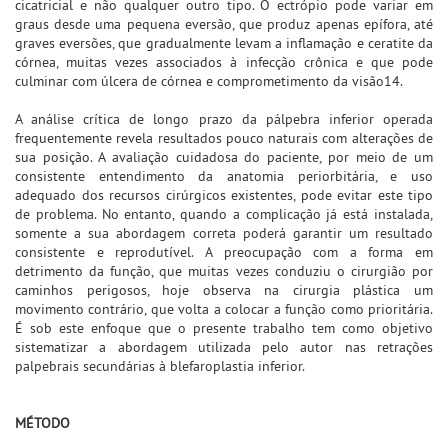
cicatricial e não qualquer outro tipo. O ectrópio pode variar em
graus desde uma pequena eversão, que produz apenas epífora, até
graves eversões, que gradualmente levam a inflamação e ceratite da
córnea, muitas vezes associados à infecção crônica e que pode
culminar com úlcera de córnea e comprometimento da visão14.
A análise crítica de longo prazo da pálpebra inferior operada
frequentemente revela resultados pouco naturais com alterações de
sua posição. A avaliação cuidadosa do paciente, por meio de um
consistente entendimento da anatomia periorbitária, e uso
adequado dos recursos cirúrgicos existentes, pode evitar este tipo
de problema. No entanto, quando a complicação já está instalada,
somente a sua abordagem correta poderá garantir um resultado
consistente e reprodutível. A preocupação com a forma em
detrimento da função, que muitas vezes conduziu o cirurgião por
caminhos perigosos, hoje observa na cirurgia plástica um
movimento contrário, que volta a colocar a função como prioritária.
É sob este enfoque que o presente trabalho tem como objetivo
sistematizar a abordagem utilizada pelo autor nas retrações
palpebrais secundárias à blefaroplastia inferior.
MÉTODO