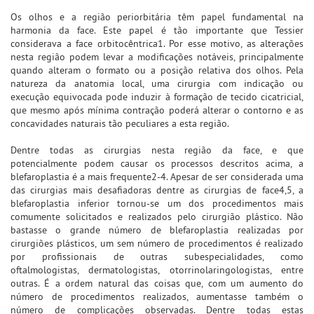
Os olhos e a região periorbitária têm papel fundamental na
harmonia da face. Este papel é tão importante que Tessier
considerava a face orbitocêntrica1. Por esse motivo, as alterações
nesta região podem levar a modificações notáveis, principalmente
quando alteram o formato ou a posição relativa dos olhos. Pela
natureza da anatomia local, uma cirurgia com indicação ou
execução equivocada pode induzir à formação de tecido cicatricial,
que mesmo após mínima contração poderá alterar o contorno e as
concavidades naturais tão peculiares a esta região.
Dentre todas as cirurgias nesta região da face, e que
potencialmente podem causar os processos descritos acima, a
blefaroplastia é a mais frequente2-4. Apesar de ser considerada uma
das cirurgias mais desafiadoras dentre as cirurgias de face4,5, a
blefaroplastia inferior tornou-se um dos procedimentos mais
comumente solicitados e realizados pelo cirurgião plástico. Não
bastasse o grande número de blefaroplastia realizadas por
cirurgiões plásticos, um sem número de procedimentos é realizado
por profissionais de outras subespecialidades, como
oftalmologistas, dermatologistas, otorrinolaringologistas, entre
outras. É a ordem natural das coisas que, com um aumento do
número de procedimentos realizados, aumentasse também o
número de complicações observadas. Dentre todas estas