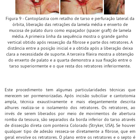
Figura 9 - Cantoplastia com retalho de tarso e perfuração lateral da
órbita, liberação das retrações da lamela média e enxerto de
mucosa de palato duro como espaçador (spacer graft) de lamela
média. A primeira linha da sequência mostra o grande ganho
vertical obtido após ressecção da fibrose e parte dos retratores. A
distância entre a posição inicial e a obtida após a liberação deixa
clara a necessidade de suporte. A terceira fileira mostra a obtenção
do enxerto de palato e a quarta demonstra a sua fixação entre o
tarso superiormente e o que resta dos retratores inferiormente.
Este procedimento tem algumas particularidades técnicas que
merecem ser pormenorizadas. Após incisão subciliar e cantotomia
ampla, técnica exaustivamente e mais elegantemente descrita
alhures realiza-se o isolamento dos retratores. Os retratores, ao
invés de serem liberados por meio de movimentos de abertura
romba da tesoura, são separados da borda inferior do tarso através
de dissecção direta com ponteira Colorado (Stryker, USA). Se houver
qualquer tipo de adesão resseca-se diretamente a fibrose, que em
geral envolve os retratores. O plano entre os retratores e o septo é