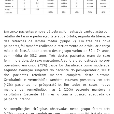
Em cinco pacientes e nove pálpebras, foi realizada cantoplastia com
retalho de tarso e perfuração lateral da órbita, seguida da liberação
das retrações da lamela média (grupo 2). Em três das nove
pálpebras, foi também realizado o recrutamento do orbicular e terço
médio da face. A idade dentro deste grupo variou de 52 a 74 anos,
com média de 58,2 anos. Três destes pacientes eram do sexo
feminino e dois, do sexo masculino. A epífora diagnosticada no pré-
operatório em cinco (71%) casos foi classificada como moderada,
segundo avaliação subjetiva do paciente. No pós-operatório, 100%
dos pacientes referiram melhora completa deste sintoma.
Xeroftalmia e vermelhidão também estavam presentes em três
(42%) pacientes no préoperatório. Em todos os casos, houve
melhora da vermelhidão, mas 1 (25%) paciente manteve a
xeroftalmia (paciente 11), mesmo com a posição adequada da
pálpebra inferior.
As complicações cirúrgicas observadas neste grupo foram: três
(42%) desses casos evoluíram com quemose, que foi tratada com