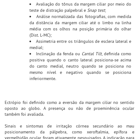
Avaliação do tônus da margem ciliar por meio do
teste de distração palpebral e
Snap test
;
Análise normalizada das fotografias, com medida
da distância da margem ciliar até o limbo na linha
média com os olhos na posição primária do olhar
(Dist. L-MC);
Assimetria entre os triângulos de esclera lateral e
medial;
Inclinação da fenda ou
Cantal Tilt
, definida como
positiva quando o canto lateral posiciona-se acima
do canto medial, neutro quando se posiciona no
mesmo nível e negativo quando se posiciona
inferiormente.
Ectrópio foi definido como a eversão da margem ciliar no sentido
oposto ao globo. A presença ou não de proeminência ocular
também foi avaliada.
Sinais e sintomas de irritação córnea secundário ao mau
posicionamento da pálpebra, como xeroftalmia, epífora e
vermelhidão ocular foram ativamente pesquisados. A indicação para