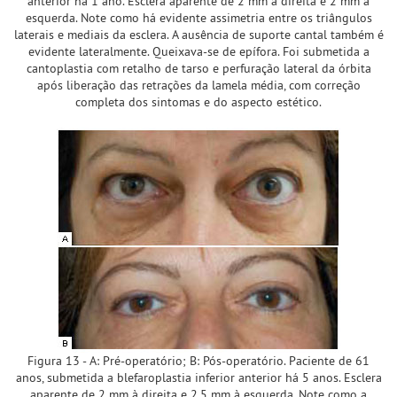
anterior há 1 ano. Esclera aparente de 2 mm à direita e 2 mm à
esquerda. Note como há evidente assimetria entre os triângulos
laterais e mediais da esclera. A ausência de suporte cantal também é
evidente lateralmente. Queixava-se de epífora. Foi submetida a
cantoplastia com retalho de tarso e perfuração lateral da órbita
após liberação das retrações da lamela média, com correção
completa dos sintomas e do aspecto estético.
Figura 13 - A: Pré-operatório; B: Pós-operatório. Paciente de 61
anos, submetida a blefaroplastia inferior anterior há 5 anos. Esclera
aparente de 2 mm à direita e 2,5 mm à esquerda. Note como a