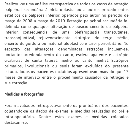
Realizou-se uma análise retrospectiva de todos os casos de retração
palpebral secundária à blefaroplastia ou a outros procedimentos
estéticos da pálpebra inferior, operados pelo autor no período de
março de 2008 a março de 2010. Retração palpebral secundária foi
definida como qualquer alteração de posicionamento da pálpebra
inferior, consequência de uma blefaroplastia transcutânea,
transconjuntival, rejuvenescimento cirúrgico do terço médio,
enxerto de gordura ou material aloplástico e laser periorbitário. No
espectro das alterações denominadas retrações incluem-se,
portanto: arredondamento do canto, esclera aparente e ectrópio
cicatricial de canto lateral, médio ou canto medial. Ectrópios
primários, involucionais ou senis foram excluídos do presente
estudo. Todos os pacientes incluídos apresentavam mais do que 12
meses de intervalo entre o procedimento causador da retração e
sua correção.
Medidas e fotografias
Foram avaliados retrospectivamente os prontuários dos pacientes,
coletando-se os dados de exames e medidas realizadas no pré e
intra-operatório. Dentre estes exames e medidas coletados
destacam-se: