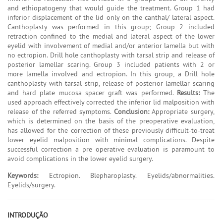
and ethiopatogeny that would guide the treatment. Group 1 had
inferior displacement of the lid only on the canthal/ lateral aspect.
Canthoplasty was performed in this group; Group 2 included
retraction confined to the medial and lateral aspect of the lower
eyelid with involvement of medial and/or anterior lamella but with
no ectropion. Drill hole canthoplasty with tarsal strip and release of
posterior lamellar scaring. Group 3 included patients with 2 or
more lamella involved and ectropion. In this group, a Drill hole
canthoplasty with tarsal strip, release of posterior lamellar scaring
and hard plate mucosa spacer graft was performed.
Results:
The
used approach effectively corrected the inferior lid malposition with
release of the referred symptoms.
Conclusion:
Appropriate surgery,
which is determined on the basis of the preoperative evaluation,
has allowed for the correction of these previously difficult-to-treat
lower eyelid malposition with minimal complications. Despite
successful correction a pre operative evaluation is paramount to
avoid complications in the lower eyelid surgery.
Keywords:
Ectropion. Blepharoplasty. Eyelids/abnormalities.
Eyelids/surgery.
INTRODUÇÃO