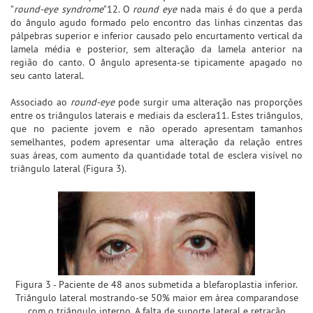
"
round-eye syndrome
"12. O
round eye
nada mais é do que a perda
do ângulo agudo formado pelo encontro das linhas cinzentas das
pálpebras superior e inferior causado pelo encurtamento vertical da
lamela média e posterior, sem alteração da lamela anterior na
região do canto. O ângulo apresenta-se tipicamente apagado no
seu canto lateral.
Associado ao
round-eye
pode surgir uma alteração nas proporções
entre os triângulos laterais e mediais da esclera11. Estes triângulos,
que no paciente jovem e não operado apresentam tamanhos
semelhantes, podem apresentar uma alteração da relação entres
suas áreas, com aumento da quantidade total de esclera visível no
triângulo lateral (Figura 3).
Figura 3 - Paciente de 48 anos submetida a blefaroplastia inferior.
Triângulo lateral mostrando-se 50% maior em área comparandose
com o triângulo interno. A falta de suporte lateral e retração