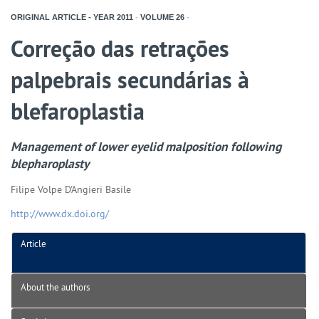
ORIGINAL ARTICLE - YEAR
2011
-
VOLUME
26
-
Correção das retrações
palpebrais secundárias à
blefaroplastia
Management of lower eyelid malposition following
blepharoplasty
Filipe Volpe D'Angieri Basile
http://www.dx.doi.org/
Article
About the authors