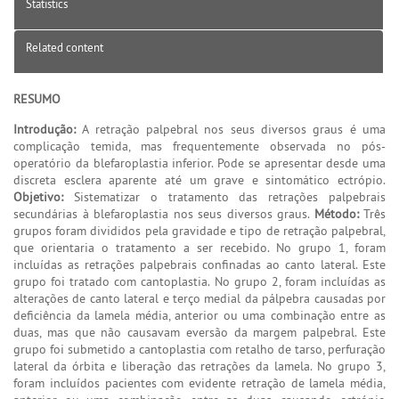
Statistics
Related content
RESUMO
Introdução:
A retração palpebral nos seus diversos graus é uma
complicação temida, mas frequentemente observada no pós-
operatório da blefaroplastia inferior. Pode se apresentar desde uma
discreta esclera aparente até um grave e sintomático ectrópio.
Objetivo:
Sistematizar o tratamento das retrações palpebrais
secundárias à blefaroplastia nos seus diversos graus.
Método:
Três
grupos foram divididos pela gravidade e tipo de retração palpebral,
que orientaria o tratamento a ser recebido. No grupo 1, foram
incluídas as retrações palpebrais confinadas ao canto lateral. Este
grupo foi tratado com cantoplastia. No grupo 2, foram incluídas as
alterações de canto lateral e terço medial da pálpebra causadas por
deficiência da lamela média, anterior ou uma combinação entre as
duas, mas que não causavam eversão da margem palpebral. Este
grupo foi submetido a cantoplastia com retalho de tarso, perfuração
lateral da órbita e liberação das retrações da lamela. No grupo 3,
foram incluídos pacientes com evidente retração de lamela média,