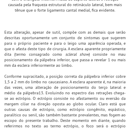
causada pela fraqueza estrutural do retináculo lateral, bem mais
tênue que o forte ligamento cantal medial, fica evidente.
Esta alteração, apesar de sutil, compõe com as demais que serão
descritas oportunamente um conjunto de sintomas que sugerem
para o próprio paciente e para o leigo uma aparência operada, e
que o afasta deste tipo de cirurgia. A esclera aparente propriamente
dita (termo consagrado como
scleral show
) consiste no mau
posicionamento da pálpebra inferior, que passa a revelar 1 ou mais
mm da esclera inferiormente ao limbo.
Conforme supracitado, a posição correta da pálpebra inferior cobre
1,5 a 2 mm do limbo no caucasiano. A esclera aparente é, na maioria
das vezes, uma alteração de posicionamento do terço lateral e
médio da pálpebra13. Evoluindo no espectro das retrações chega-
se ao ectrópio. O ectrópio consiste no afastamento ou eversão da
margem ciliar na direção oposta ao globo ocular. Claro está que
outras causas de ectrópio, como ectrópio congênito, espástico,
paralítico ou senil, são também bastante prevalentes, mas fogem ao
escopo do presente trabalho. Deste momento em diante, quando
referirmos no texto ao termo ectrópio, o foco será o ectrópio