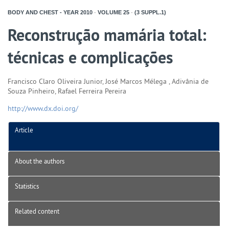
BODY AND CHEST - YEAR
2010
-
VOLUME
25
-
(3 SUPPL.1)
Reconstrução mamária total:
técnicas e complicações
Francisco Claro Oliveira Junior, José Marcos Mélega , Adivânia de
Souza Pinheiro, Rafael Ferreira Pereira
http://www.dx.doi.org/
Article
About the authors
Statistics
Related content