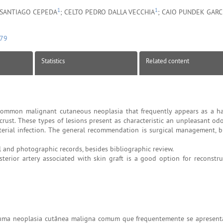
1
1
 SANTIAGO CEPEDA
; CELTO PEDRO DALLA VECCHIA
; CAIO PUNDEK GARC
079
Statistics
Related content
common malignant cutaneous neoplasia that frequently appears as a h
crust. These types of lesions present as characteristic an unpleasant od
terial infection. The general recommendation is surgical management, b
l and photographic records, besides bibliographic review.
terior artery associated with skin graft is a good option for reconstru
 uma neoplasia cutânea maligna comum que frequentemente se apresen