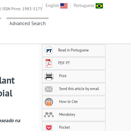
English
Portuguese
| ISSN Print: 1983-5175
Advanced Search
Read in Portuguese
PDF PT
Print
lant
Send this article by email
bial
How to Cite
Mendeley
aseado na
Pocket