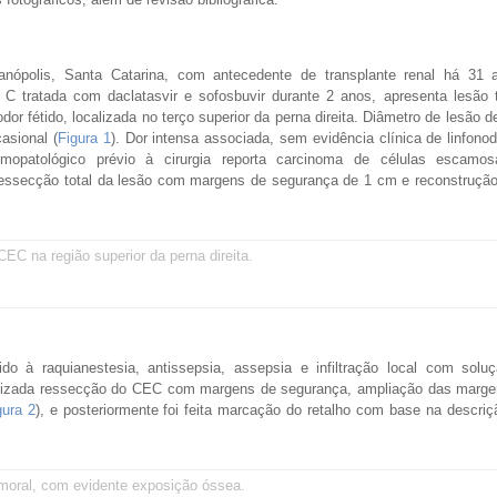
anópolis, Santa Catarina, com antecedente de transplante renal há 31 a
 C tratada com daclatasvir e sofosbuvir durante 2 anos, apresenta lesão 
or fétido, localizada no terço superior da perna direita. Diâmetro de lesão 
asional (
Figura 1
). Dor intensa associada, sem evidência clínica de linfonod
mopatológico prévio à cirurgia reporta carcinoma de células escamos
ressecção total da lesão com margens de segurança de 1 cm e reconstrução
CEC na região superior da perna direita.
do à raquianestesia, antissepsia, assepsia e infiltração local com solu
realizada ressecção do CEC com margens de segurança, ampliação das marge
gura 2
), e posteriormente foi feita marcação do retalho com base na descriç
moral, com evidente exposição óssea.