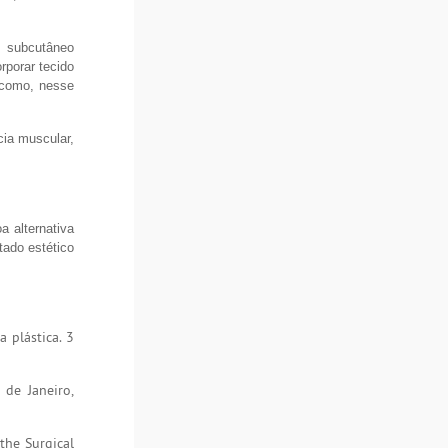
o subcutâneo
rporar tecido
, como, nesse
cia muscular,
a alternativa
tado estético
 plástica. 3
 de Janeiro,
the Surgical