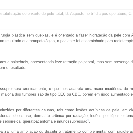
stabilização do enxerto de pele total; B: Aspecto no 5º dia pós-operatório; C
rgia plástica sem queixas, e é orientado a fazer hidratação da pele com 
o ao resultado anatomopatológico, o paciente foi encaminhado para radioterapi
es e palpebrais, apresentando leve retração palpebral, mas sem presença d
com o resultado.
ssupressora cronicamente, o que lhes acarreta uma maior incidência de m
e maioria dos tumores são de tipo CEC ou CBC, porém em risco aumentado 
duzidos por diferentes causas, tais como lesões actínicas de pele, em ci
 úlceras de estase, dermatite crônica por radiação, lesões por lúpus eritem
1
se seborreica, queratoacantoma e imunossupressão
.
lizar uma ampliação ou discutir o tratamento complementar com radioterap