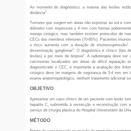
Ao momento do diagnóstico, a maioria das lesões estão
3
distância
.
Tumores que surgem em áreas não expostas ao sol e com d
diâmetro com espessura ≥ 4 mm com formas pobremente d
manejo cirúrgico, mas também existem protocolos de mane
CECs dos membros inferiores (70-85%). Pacientes imunoss
2
o risco aumenta com a duração de imunossupressão
.
2
disseminação ganglionar
. O diagnóstico é clínico (tipo 
2
lesões) e por meio de biópsia
. A radioterapia deve se
carcinomas localizados em áreas de difícil reparação e
diagnosticado o CEC, é importante a avaliação dos linf
cirúrgico deve ter margens de segurança de 3-4 mm em t
exame anatomopatológico, nenhum tratamento adicional se
OBJETIVO
Apresentar um caso clínico de um paciente com lesão tumo
hepatite C, submetido à ressecção e reconstrução com emp
serviço de cirurgia plástica do Hospital Universitário da Un
MÉTODO
Relato de caso baseado na revisão do prontuário e registros 