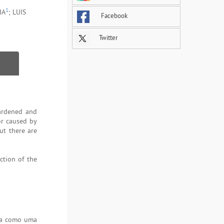
1
IA
; LUIS
Facebook
Twitter
ardened and
or caused by
ut there are
ction of the
ta como uma