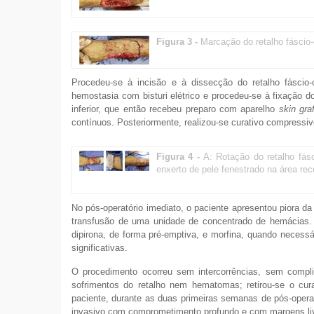
Figura 3 -
Marcação do retalho fáscio
Procedeu-se à incisão e à dissecção do retalho fáscio-c
hemostasia com bisturi elétrico e procedeu-se à fixação
inferior, que então recebeu preparo com aparelho
skin gra
contínuos. Posteriormente, realizou-se curativo compressi
Figura 4 -
A: Rotação do retalho fásc
enxerto de pele fenestrado na área rec
No pós-operatório imediato, o paciente apresentou piora 
transfusão de uma unidade de concentrado de hemácias. P
dipirona, de forma pré-emptiva, e morfina, quando necessá
significativas.
O procedimento ocorreu sem intercorrências, sem compli
sofrimentos do retalho nem hematomas; retirou-se o cur
paciente, durante as duas primeiras semanas de pós-oper
invasivo com comprometimento profundo e com margens livr