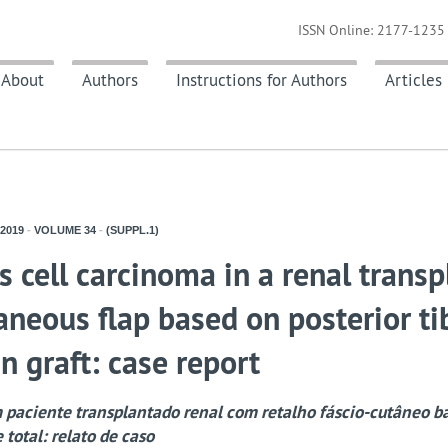
ISSN Online: 2177-1235 
About
Authors
Instructions for Authors
Articles
2019
-
VOLUME
34
-
(SUPPL.1)
ell carcinoma in a renal transp
aneous flap based on posterior ti
in graft: case report
paciente transplantado renal com retalho fáscio-cutâneo b
 total: relato de caso