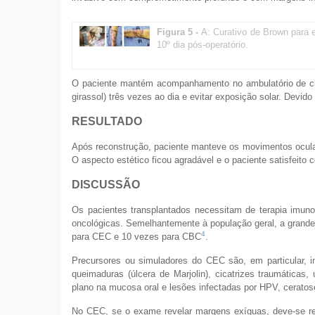
Figura 5 -
A: Curativo de Brown para e
10º dia pós-operatório.
O paciente mantém acompanhamento no ambulatório de ciru
girassol) três vezes ao dia e evitar exposição solar. Devid
RESULTADO
Após reconstrução, paciente manteve os movimentos ocular
O aspecto estético ficou agradável e o paciente satisfeito 
DISCUSSÃO
Os pacientes transplantados necessitam de terapia imuno
oncológicas. Semelhantemente à população geral, a grand
4
para CEC e 10 vezes para CBC
.
Precursores ou simuladores do CEC são, em particular, in
queimaduras (úlcera de Marjolin), cicatrizes traumáticas,
plano na mucosa oral e lesões infectadas por HPV, cerato
No CEC, se o exame revelar margens exíguas, deve-se rea