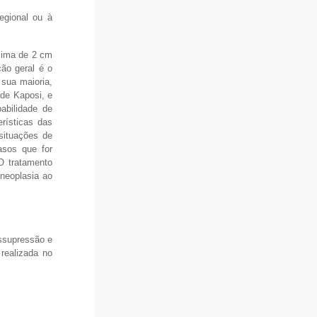
egional ou à
cima de 2 cm
ão geral é o
sua maioria,
de Kaposi, e
abilidade de
erísticas das
situações de
asos que for
O tratamento
neoplasia ao
ossupressão e
 realizada no