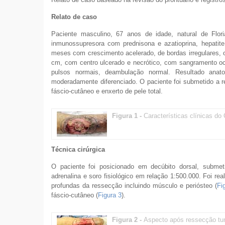
Relato de caso
Paciente masculino, 67 anos de idade, natural de Flori
inmunossupresora com prednisona e azatioprina, hepatite
meses com crescimento acelerado, de bordas irregulares, od
cm, com centro ulcerado e necrótico, com sangramento oc
pulsos normais, deambulação normal. Resultado anato
moderadamente diferenciado. O paciente foi submetido a 
fáscio-cutâneo e enxerto de pele total.
Figura 1 -
Características clínicas do 
Técnica cirúrgica
O paciente foi posicionado em decúbito dorsal, submeti
adrenalina e soro fisiológico em relação 1:500.000. Foi 
profundas da ressecção incluindo músculo e periósteo (
Fi
fáscio-cutâneo (
Figura 3
).
Figura 2 -
Aspecto após ressecção tu