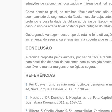
situações de carcinomas localizados em áreas de difícil r
Como conceito geral, os retalhos fáscio-cutâneos são
acompanhado de segmentos da fáscia muscular adjacente. Se
profundo e possibilidade de utilização de vasos fáscio-m
caso, o uso da artéria tibial posterior para nutrição do retalh
Outra grande vantagem desse tipo de retalho foi a utiliza
incrementando segurança e resistência à cobertura de estru
CONCLUSÃO
A técnica proposta pelos autores, por ser de fácil e rápid
para esse tipo de caso de pacientes com exposição óssea a
aceitável e manter margens oncológicas seguras.
REFERÊNCIAS
1.
Rei Ogawa, Tumores não melanocíticos benignos e mali
ed, Nova Iorque: Elsevier. 2017; p. 1903-6.
2.
Machado DP, Dunshee I. Neoplasias da Pele, Capítulo
Guanabara Koogan; 2011. p. 169-72.
3.
Ribero S, Osella Abate S. Squamocellular Carcinoma o