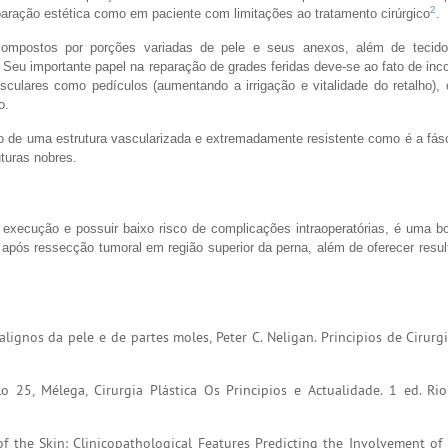
2
eparação estética como em paciente com limitações ao tratamento cirúrgico
.
 compostos por porções variadas de pele e seus anexos, além de tecid
u importante papel na reparação de grades feridas deve-se ao fato de inco
usculares como pedículos (aumentando a irrigação e vitalidade do retalho)
o.
ção de uma estrutura vascularizada e extremadamente resistente como é a fás
turas nobres.
a execução e possuir baixo risco de complicações intraoperatórias, é uma bo
pós ressecção tumoral em região superior da perna, além de oferecer resul
gnos da pele e de partes moles, Peter C. Neligan. Principios de Cirurgia
 25, Mélega, Cirurgia Plástica Os Principios e Actualidade. 1 ed. Rio
f the Skin: Clinicopathological Features Predicting the Involvement of 