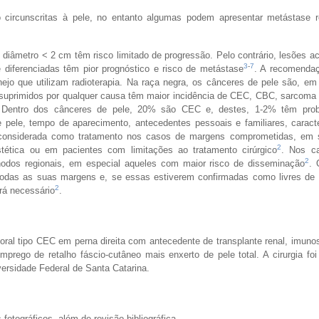
 circunscritas à pele, no entanto algumas podem apresentar metástase r
iâmetro < 2 cm têm risco limitado de progressão. Pelo contrário, lesões a
3
-
7
iferenciadas têm pior prognóstico e risco de metástase
. A recomendaç
jo que utilizam radioterapia. Na raça negra, os cânceres de pele são, em 
uprimidos por qualquer causa têm maior incidência de CEC, CBC, sarcoma 
 Dentro dos cânceres de pele, 20% são CEC e, destes, 1-2% têm prob
de pele, tempo de aparecimento, antecedentes pessoais e familiares, caract
r considerada como tratamento nos casos de margens comprometidas, em 
2
stética ou em pacientes com limitações ao tratamento cirúrgico
. Nos c
2
onodos regionais, em especial aqueles com maior risco de disseminação
. 
odas as suas margens e, se essas estiverem confirmadas como livres de 
2
rá necessário
.
ral tipo CEC em perna direita com antecedente de transplante renal, imun
rego de retalho fáscio-cutâneo mais enxerto de pele total. A cirurgia foi
iversidade Federal de Santa Catarina.
fotográficos, além de revisão bibliográfica.