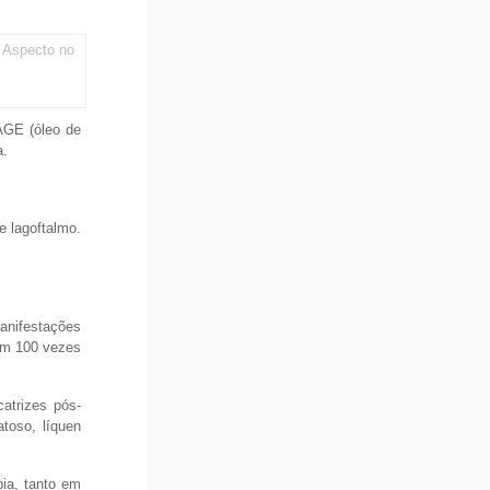
: Aspecto no
AGE (óleo de
a.
e lagoftalmo.
anifestações
em 100 vezes
catrizes pós-
atoso, líquen
ia, tanto em