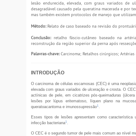
lesão endurecida, elevada, com graus variados de ul
desagradável causado pela queratina macerada e por tec
mas também existem protocolos de manejo que utilizam 
Método:
Relato de caso baseado na revisão do prontuário 
Conclusão:
retalho fáscio-cutâneo baseado na artéri
reconstrução da região superior da perna após ressecçõ
Palavras-chave:
Carcinoma; Retalhos cirúrgicos; Artérias 
INTRODUÇÃO
O carcinoma de células escamosas (CEC) é uma neoplasi
elevada com graus variados de ulceração e crosta. O CEC
actínicas de pele, em cicatrizes pós-queimaduras (úlcera 
lesões por lúpus eritematoso, líquen plano na mucosa
1
queratoacantoma e imunossupressão
.
Esses tipos de lesões apresentam como característica 
1
infecção bacteriana
.
O CEC é o segundo tumor de pele mais comum ao nível mun