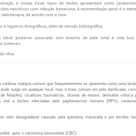
ceração e crosta. Esses tipos de lesões apresentam como carateríst
idos necróticos com infecção bacteriana. A recomendação geral é o manej
radioterapia, de acordo com o caso.
e registros fotográficos, além de revisão bibliográfica.
a tibial posterior associado com enxerto de pele total é uma boa
es tumorais.
da tíbia
a cutânea maligna comum que frequentemente se apresenta como uma lesão
 pode surgir em qualquer local, mas é mais comum em pele danificada, com
de Marjolin), cicatrizes traumáticas, úlceras de estase, dermatite crônica 
 oral e lesões infectadas pelo papilomavírus humano (HPV), ceratose
um odor desagradável causado pela queratina macerada e por tecidos ne
dial, após o carcinoma basocelular (CBC).