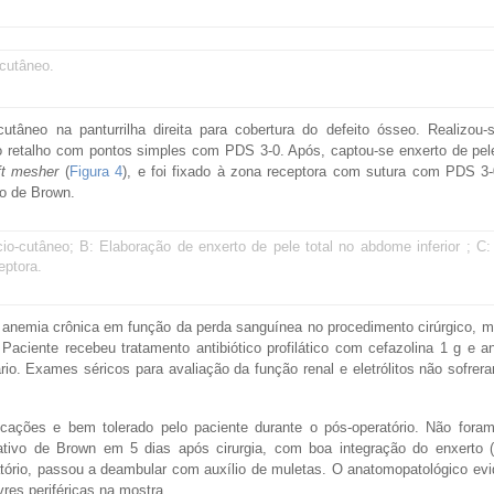
-cutâneo.
utâneo na panturrilha direita para cobertura do defeito ósseo. Realizou-
 do retalho com pontos simples com PDS 3-0. Após, captou-se enxerto de pe
ft mesher
(
Figura 4
), e foi fixado à zona receptora com sutura com PDS 3
vo de Brown.
io-cutâneo; B: Elaboração de enxerto de pele total no abdome inferior ; C
eptora.
da anemia crônica em função da perda sanguínea no procedimento cirúrgico,
aciente recebeu tratamento antibiótico profilático com cefazolina 1 g e a
rio. Exames séricos para avaliação da função renal e eletrólitos não sofr
cações e bem tolerado pelo paciente durante o pós-operatório. Não fora
ativo de Brown em 5 dias após cirurgia, com boa integração do enxerto 
atório, passou a deambular com auxílio de muletas. O anatomopatológico ev
es periféricas na mostra.