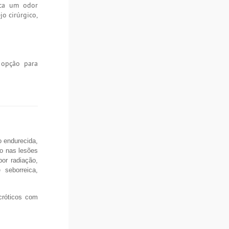
ica um odor
o cirúrgico,
 opção para
 endurecida,
o nas lesões
por radiação,
 seborreica,
cróticos com