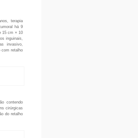
nos, terapia
tumoral há 9
de 15 cm × 10
os inguinais,
as invasivo,
 com retalho
ção contendo
ns cirúrgicas
ão do retalho