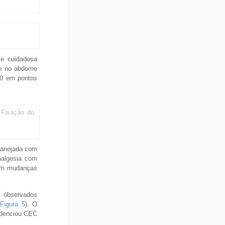
se cuidadosa
le no abdome
-0 em pontos
: Fixação do
 manejada com
nalgesia com
eram mudanças
m observados
(
Figura 5
). O
idenciou CEC