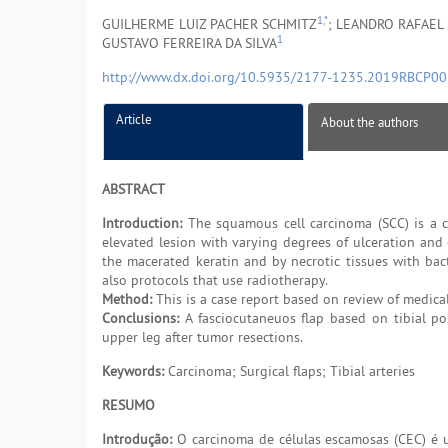
1,*
GUILHERME LUIZ PACHER SCHMITZ
; LEANDRO RAFAEL
1
GUSTAVO FERREIRA DA SILVA
http://www.dx.doi.org/10.5935/2177-1235.2019RBCP0
Article
About the authors
ABSTRACT
Introduction:
The squamous cell carcinoma (SCC) is a 
elevated lesion with varying degrees of ulceration and 
the macerated keratin and by necrotic tissues with bac
also protocols that use radiotherapy.
Method:
This is a case report based on review of medica
Conclusions:
A fasciocutaneuos flap based on tibial pos
upper leg after tumor resections.
Keywords:
Carcinoma; Surgical flaps; Tibial arteries
RESUMO
Introdução:
O carcinoma de células escamosas (CEC) é