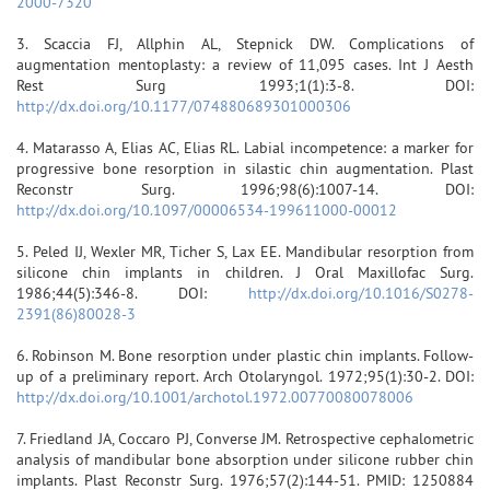
2000-7320
3. Scaccia FJ, Allphin AL, Stepnick DW. Complications of
augmentation mentoplasty: a review of 11,095 cases. Int J Aesth
Rest Surg 1993;1(1):3-8. DOI:
http://dx.doi.org/10.1177/074880689301000306
4. Matarasso A, Elias AC, Elias RL. Labial incompetence: a marker for
progressive bone resorption in silastic chin augmentation. Plast
Reconstr Surg. 1996;98(6):1007-14. DOI:
http://dx.doi.org/10.1097/00006534-199611000-00012
5. Peled IJ, Wexler MR, Ticher S, Lax EE. Mandibular resorption from
silicone chin implants in children. J Oral Maxillofac Surg.
1986;44(5):346-8. DOI:
http://dx.doi.org/10.1016/S0278-
2391(86)80028-3
6. Robinson M. Bone resorption under plastic chin implants. Follow-
up of a preliminary report. Arch Otolaryngol. 1972;95(1):30-2. DOI:
http://dx.doi.org/10.1001/archotol.1972.00770080078006
7. Friedland JA, Coccaro PJ, Converse JM. Retrospective cephalometric
analysis of mandibular bone absorption under silicone rubber chin
implants. Plast Reconstr Surg. 1976;57(2):144-51. PMID: 1250884