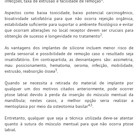
infecções, taxa de extrusão e facilidade de remoção
.
Aspectos como baixa toxicidade, baixo potencial carcinogênico,
bioatividade satisfatória para que não ocorra rejeição orgânica,
estabilidade suficiente para suportar o ambiente fisiológico e evitar
que ocorram alterações no local receptor devem ser cruciais para
2
obtenção de sucesso e longevidade no tratamento
.
As vantagens dos implantes de silicone incluem menor risco de
perda sensorial e possibilidade de remoção caso o resultado seja
insatisfatório. Em contrapartida, as desvantagens são: assimetria,
mau posicionamento, hematoma, seroma, infecção, mobilidade,
3
extrusão, reabsorção óssea
.
Quando se necessita a retirada do material de implante por
qualquer um dos motivos citados anteriormente, pode ocorrer
ptose labial devido à perda da inserção do músculo mentual da
mandíbula; nestes casos, a melhor opção seria realizar a
4,5
mentoplasia por meio da osteotomia basilar
.
Entretanto, qualquer que seja a técnica utilizada deve-se atentar
quanto à sutura do músculo mentual para que não ocorra ptose
labial.