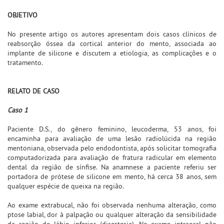
OBJETIVO
No presente artigo os autores apresentam dois casos clínicos de
reabsorção óssea da cortical anterior do mento, associada ao
implante de silicone e discutem a etiologia, as complicações e o
tratamento.
RELATO DE CASO
Caso 1
Paciente D.S., do gênero feminino, leucoderma, 53 anos, foi
encaminha para avaliação de uma lesão radiolúcida na região
mentoniana, observada pelo endodontista, após solicitar tomografia
computadorizada para avaliação de fratura radicular em elemento
dental da região de sínfise. Na anamnese a paciente referiu ser
portadora de prótese de silicone em mento, há cerca 38 anos, sem
qualquer espécie de queixa na região.
Ao exame extrabucal, não foi observada nenhuma alteração, como
ptose labial, dor à palpação ou qualquer alteração da sensibilidade
da região do lábio inferior (disestesia). No exame intraoral não