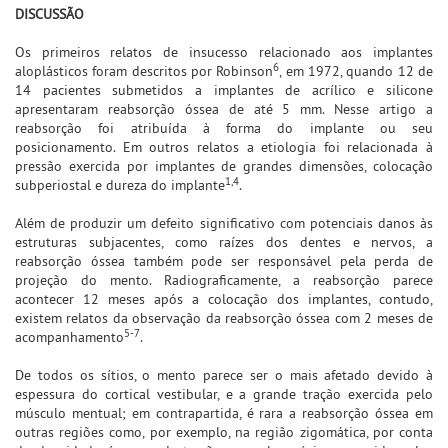
DISCUSSÃO
Os primeiros relatos de insucesso relacionado aos implantes
6
aloplásticos foram descritos por Robinson
, em 1972, quando 12 de
14 pacientes submetidos a implantes de acrílico e silicone
apresentaram reabsorção óssea de até 5 mm. Nesse artigo a
reabsorção foi atribuída à forma do implante ou seu
posicionamento. Em outros relatos a etiologia foi relacionada à
pressão exercida por implantes de grandes dimensões, colocação
1,4
subperiostal e dureza do implante
.
Além de produzir um defeito significativo com potenciais danos às
estruturas subjacentes, como raízes dos dentes e nervos, a
reabsorção óssea também pode ser responsável pela perda de
projeção do mento. Radiograficamente, a reabsorção parece
acontecer 12 meses após a colocação dos implantes, contudo,
existem relatos da observação da reabsorção óssea com 2 meses de
5-7
acompanhamento
.
De todos os sítios, o mento parece ser o mais afetado devido à
espessura do cortical vestibular, e a grande tração exercida pelo
músculo mentual; em contrapartida, é rara a reabsorção óssea em
outras regiões como, por exemplo, na região zigomática, por conta