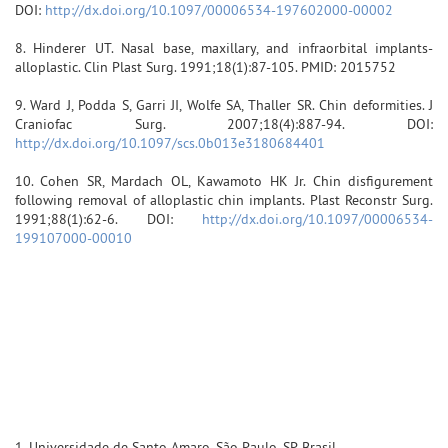
DOI:
http://dx.doi.org/10.1097/00006534-197602000-00002
8. Hinderer UT. Nasal base, maxillary, and infraorbital implants-
alloplastic. Clin Plast Surg. 1991;18(1):87-105. PMID: 2015752
9. Ward J, Podda S, Garri JI, Wolfe SA, Thaller SR. Chin deformities. J
Craniofac Surg. 2007;18(4):887-94. DOI:
http://dx.doi.org/10.1097/scs.0b013e3180684401
10. Cohen SR, Mardach OL, Kawamoto HK Jr. Chin disfigurement
following removal of alloplastic chin implants. Plast Reconstr Surg.
1991;88(1):62-6. DOI:
http://dx.doi.org/10.1097/00006534-
199107000-00010
1. Universidade de Santo Amaro, São Paulo, SP, Brasil