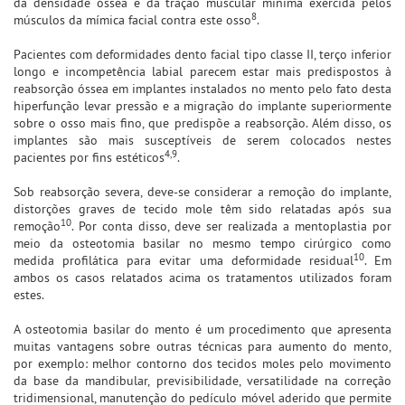
da densidade óssea e da tração muscular mínima exercida pelos
8
músculos da mímica facial contra este osso
.
Pacientes com deformidades dento facial tipo classe II, terço inferior
longo e incompetência labial parecem estar mais predispostos à
reabsorção óssea em implantes instalados no mento pelo fato desta
hiperfunção levar pressão e a migração do implante superiormente
sobre o osso mais fino, que predispõe a reabsorção. Além disso, os
implantes são mais susceptíveis de serem colocados nestes
4,9
pacientes por fins estéticos
.
Sob reabsorção severa, deve-se considerar a remoção do implante,
distorções graves de tecido mole têm sido relatadas após sua
10
remoção
. Por conta disso, deve ser realizada a mentoplastia por
meio da osteotomia basilar no mesmo tempo cirúrgico como
10
medida profilática para evitar uma deformidade residual
. Em
ambos os casos relatados acima os tratamentos utilizados foram
estes.
A osteotomia basilar do mento é um procedimento que apresenta
muitas vantagens sobre outras técnicas para aumento do mento,
por exemplo: melhor contorno dos tecidos moles pelo movimento
da base da mandibular, previsibilidade, versatilidade na correção
tridimensional, manutenção do pedículo móvel aderido que permite