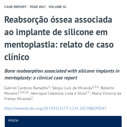
CASE REPORT - YEAR
2017
-
VOLUME
32
-
Reabsorção óssea associada
ao implante de silicone em
mentoplastia: relato de caso
clínico
Bone reabsorption associated with silicone implants in
mentoplasty: a clinical case report
1
2,3,4
Gabriel Cardoso Ramalho
; Sérgio Luís de Miranda
; Roberto
2,3,4,5,6
2,7
Moreno
; Henrique Celestino Lima e Silva
; Maria Victoria de
1
Freitas Miranda
http://www.dx.doi.org/10.5935/2177-1235.2017RBCP0047
Article