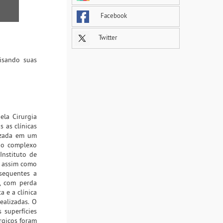
Facebook
Twitter
lisando suas
ela Cirurgia
s as clínicas
lizada em um
do complexo
Instituto de
, assim como
nsequentes a
s, com perda
 e a clínica
ealizadas. O
 superfícies
rgicos foram