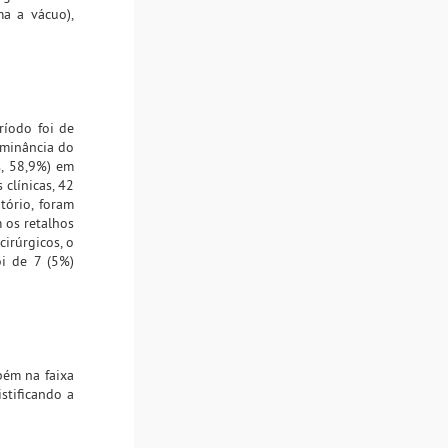
ma a vácuo),
ríodo foi de
ominância do
s, 58,9%) em
 clínicas, 42
tório, foram
 os retalhos
cirúrgicos, o
oi de 7 (5%)
bém na faixa
stificando a