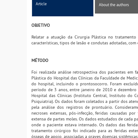
Article
About the authors
OBJETIVO
Relatar a atuação da Cirurgia Plástica no tratamento 
características, tipos de lesão e condutas adotadas, com
MÉTODO
Foi realizada análise retrospectiva dos pacientes em fa
Plástica do Hospital das Clínicas da Faculdade de Medici
do hospital, incluindo o prontosocorro. Foram excluíd
período de 3 anos, entre janeiro de 2010 e dezembro
Hospital das Clínicas (Instituto Central, Instituto do 
Psiquiatria). Os dados foram coletados a partir dos ate
pela análise dos registros de prontuário. Considera
necroses extensas, pós-infecção, feridas causadas por 
extensa de partes moles. Os dados estudados de cada pac
onde o paciente estava internado. Os dados das ferida
tratamento cirúrgico foi indicado para as feridas ext
ósseas de apoio, associadas a graves doenças sistêmicas