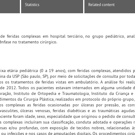
Statistics
Related content
de feridas complexas em hospital terciário, no grupo pediátrico, ana
 ênfase no tratamento cirúrgico.
ixa etária pediátrica (0 a 19 anos), com feridas complexas, atendidos p
na da USP (São paulo, SP), por meio de solicitações de consulta por toda
os os tratamentos de feridas vistas em ambulatório. A análise foi rea
 de 2012. Todos os pacientes estavam internados em alguma unidade 
Coração, Instituto de Ortopedia e Traumatologia, Instituto da Criança e 
ndimentos da Cirurgia Plástica, realizados em protocolo do próprio grupo
mos complexas as feridas ocasionadas por úlceras por pressão, as co
vasculites, úlceras venosas, feridas diabéticas e as traumáticas aguda
iente foram idade, sexo, especialidade que originou o pedido de consulta
s complexas incluíram sua classificação, conduta adotada e operações r
ensas e/ou profundas, com exposição de tecidos nobres, relacionadas às
 ou infecções e nos casos de amputações digitais. Os procedimentos cirú