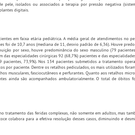
 pele, isolados ou associados a terapia por pressão negativa (siste
lantes digitais.
entes em faixa etária pediátrica. A média geral de atendimentos no pe
es foi de 10,7 anos (mediana de 11, desvio padrão de 6,36). Houve pred
ibuição por sexo, houve predominância do sexo masculino (79 paciente
m das especialidades cirúrgicas 92 (68,7%) pacientes e das especialidades
9 pacientes, 73,9%). Nos 134 pacientes submetidos a tratamento opera
os por paciente. Dentre os retalhos pediculados, os mais utilizados foram
lhos musculares, fasciocutâneos e perfurantes. Quanto aos retalhos micro
ientes ainda são acompanhados ambulatorialmente. O total de óbitos f
 no tratamento das feridas complexas, não somente em adultos, mas tam
coce colabora para a efetiva resolução desses casos, diminuindo e desmi