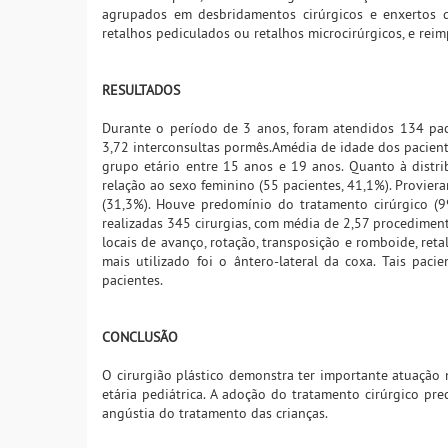
agrupados em desbridamentos cirúrgicos e enxertos de
retalhos pediculados ou retalhos microcirúrgicos, e reimp
RESULTADOS
Durante o período de 3 anos, foram atendidos 134 paci
3,72 interconsultas pormês.Amédia de idade dos pacient
grupo etário entre 15 anos e 19 anos. Quanto à distr
relação ao sexo feminino (55 pacientes, 41,1%). Proviera
(31,3%). Houve predomínio do tratamento cirúrgico (9
realizadas 345 cirurgias, com média de 2,57 procediment
locais de avanço, rotação, transposição e romboide, reta
mais utilizado foi o ântero-lateral da coxa. Tais pac
pacientes.
CONCLUSÃO
O cirurgião plástico demonstra ter importante atuação
etária pediátrica. A adoção do tratamento cirúrgico pre
angústia do tratamento das crianças.