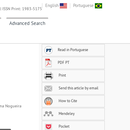
English
Portuguese
| ISSN Print: 1983-5175
Advanced Search
Read in Portuguese
PDF PT
Print
Send this article by email
How to Cite
nna Nogueira
Mendeley
Pocket