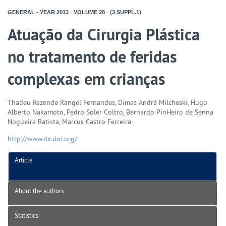
GENERAL - YEAR
2013
-
VOLUME
28
-
(3 SUPPL.1)
Atuação da Cirurgia Plástica
no tratamento de feridas
complexas em crianças
Thadeu Rezende Rangel Fernandes, Dimas André Milcheski, Hugo
Alberto Nakamoto, Pedro Soler Coltro, Bernardo PinHeiro de Senna
Nogueira Batista, Marcus Castro Ferreira
http://www.dx.doi.org/
Article
About the authors
Statistics