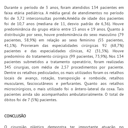
Durante o período de 3 anos, foram atendidos 134 pacientes em
faixa etária pediátrica. A média geral de atendimentos no período
foi de 3,72 interconsultas pormês.Amédia de idade dos pacientes
foi de 10,7 anos (mediana de 11, desvio padrão de 6,36). Houve
predominância do grupo etário entre 15 anos e 19 anos. Quanto à
distribuição por sexo, houve predominância do sexo masculino (79
pacientes, 58,9%) em relação ao sexo feminino (55 pacientes,
41,1%). Provieram das especialidades cirúrgicas 92 (68,7%)
pacientes e das especialidades clínicas, 42 (31,3%). Houve
predomínio do tratamento cirúrgico (99 pacientes, 73,9%). Nos 134
pacientes submetidos a tratamento operatório, foram realizadas
345 cirurgias, com média de 2,57 procedimentos por paciente.
Dentre os retalhos pediculados, os mais utilizados foram os retalhos
locais de avanço, rotação, transposição e romboide, retalhos
musculares, fasciocutâneos e perfurantes. Quanto aos retalhos
microcirúrgicos, o mais utilizado foi o ântero-lateral da coxa. Tais
pacientes ainda são acompanhados ambulatorialmente. O total de
óbitos foi de 7 (5%) pacientes.
CONCLUSÃO
O cirurgião plástico demonstra ter importante atuação no