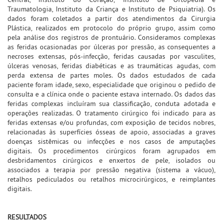
Traumatologia, Instituto da Criança e Instituto de Psiquiatria). Os
dados foram coletados a partir dos atendimentos da Cirurgia
Plástica, realizados em protocolo do próprio grupo, assim como
pela análise dos registros de prontuário. Consideramos complexas
as feridas ocasionadas por úlceras por pressão, as consequentes a
necroses extensas, pós-infecção, feridas causadas por vasculites,
úlceras venosas, feridas diabéticas e as traumáticas agudas, com
perda extensa de partes moles. Os dados estudados de cada
paciente foram idade, sexo, especialidade que originou o pedido de
consulta e a clínica onde o paciente estava internado. Os dados das
feridas complexas incluíram sua classificação, conduta adotada e
operações realizadas. O tratamento cirúrgico foi indicado para as
feridas extensas e/ou profundas, com exposição de tecidos nobres,
relacionadas às superfícies ósseas de apoio, associadas a graves
doenças sistêmicas ou infecções e nos casos de amputações
digitais. Os procedimentos cirúrgicos foram agrupados em
desbridamentos cirúrgicos e enxertos de pele, isolados ou
associados a terapia por pressão negativa (sistema a vácuo),
retalhos pediculados ou retalhos microcirúrgicos, e reimplantes
digitais.
RESULTADOS