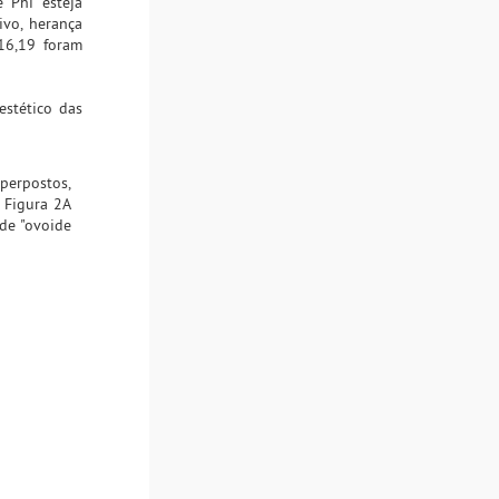
e Phi esteja
ivo, herança
16,19 foram
estético das
perpostos,
 Figura 2A
de "ovoide