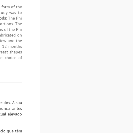
 form of the
study was to
ods:
The Phi
ortions. The
is of the Phi
abricated on
view and the
or 12 months
reast shapes
le choice of
culos. A sua
nunca antes
tual elevado
ício que têm