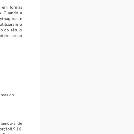
a em formas
ca. Quando a
Pythagoras e
tilizaram a
io do século
uiteto grego
áreas do
 chamou-a de
rção8,9,16.