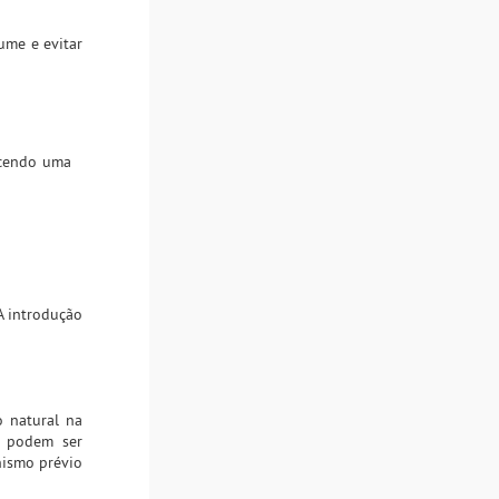
ume e evitar
ecendo uma
A introdução
o natural na
s podem ser
nismo prévio