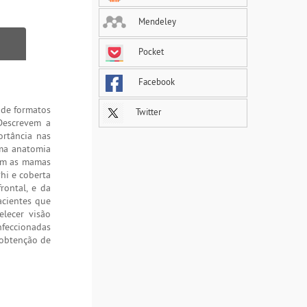
Mendeley
Pocket
Facebook
 de formatos
Twitter
escrevem a
ortância nas
uma anatomia
cam as mamas
hi e coberta
rontal, e da
acientes que
lecer visão
nfeccionadas
 obtenção de