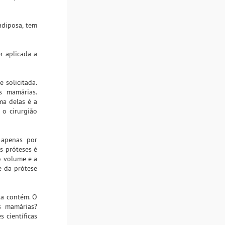
adiposa, tem
r aplicada a
 solicitada.
s mamárias.
ma delas é a
o cirurgião
 apenas por
s próteses é
o volume e a
 da prótese
ta contém. O
s mamárias?
 científicas