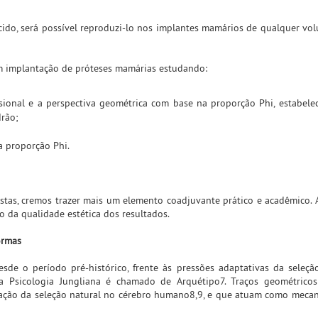
ido, será possível reproduzi-lo nos implantes mamários de qualquer vol
em implantação de próteses mamárias estudando:
sional e a perspectiva geométrica com base na proporção Phi, estabel
rão;
a proporção Phi.
istas, cremos trazer mais um elemento coadjuvante prático e acadêmico. 
 da qualidade estética dos resultados.
ormas
esde o período pré-histórico, frente às pressões adaptativas da seleçã
a Psicologia Jungliana é chamado de Arquétipo7. Traços geométrico
tuação da seleção natural no cérebro humano8,9, e que atuam como meca