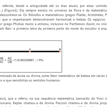
eferida, desde a antiguidade até os dias atuais, por estar contid
.) (Figura1). Ela sempre existiu no universo da física e da matemáti
desconhece-se. Os filósofos e matemáticos gregos Platão, Aristóteles, 
 que a respeitassem demonstravam harmonia6 e beleza. Os egípcios u
 grego Phidias muito a utilizou, inclusive no Parthenon. Assim, no iníc
k Barr: a primeira letra da primeira parte do nome do escultor e arq
nominada de áurea ou divina, como fator matemático de beleza em várias 
o e que sensibiliza os sentidos humanos.
acci), que a referiu na sua sequência matemática. Leonardo da Vinci
viano. Kepler chamou-a de divina. Paccioli chamou-a de divina propo