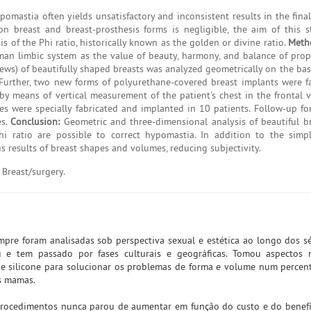
omastia often yields unsatisfactory and inconsistent results in the final
n breast and breast-prosthesis forms is negligible, the aim of this 
s of the Phi ratio, historically known as the golden or divine ratio.
Meth
human limbic system as the value of beauty, harmony, and balance of prop
iews) of beautifully shaped breasts was analyzed geometrically on the bas
. Further, two new forms of polyurethane-covered breast implants were f
by means of vertical measurement of the patient's chest in the frontal 
es were specially fabricated and implanted in 10 patients. Follow-up f
es.
Conclusion:
Geometric and three-dimensional analysis of beautiful b
i ratio are possible to correct hypomastia. In addition to the simp
esults of breast shapes and volumes, reducing subjectivity.
 Breast/surgery.
pre foram analisadas sob perspectiva sexual e estética ao longo dos sé
e tem passado por fases culturais e geográficas. Tomou aspectos 
de silicone para solucionar os problemas de forma e volume num percen
s mamas.
es procedimentos nunca parou de aumentar em função do custo e do benef