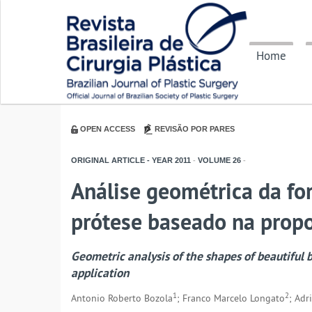
Home
OPEN ACCESS
REVISÃO POR PARES
ORIGINAL ARTICLE - YEAR
2011
-
VOLUME
26
-
Análise geométrica da f
prótese baseado na propo
Geometric analysis of the shapes of beautiful b
application
1
2
Antonio Roberto Bozola
; Franco Marcelo Longato
; Adr