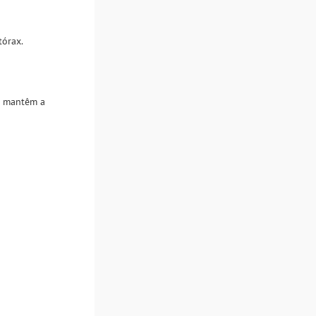
tórax.
is mantêm a