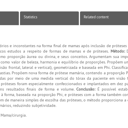
Statistics
Related content
órios e inconstantes na forma final de mamas após inclusão de próteses
cos estudos a respeito de formas de mamas e de próteses.
Método:
D
como proporção áurea ou divina, e seus conceitos. Argumentam sua imp
 como valor de beleza, harmonia e equilíbrio de proporções. Propõem 
ão frontal, lateral e vertical), geometrizada e baseada em Phi. Classifi
mastias. Propõem nova forma de prótese mamária, contendo a proporção P
adas por meio de uma medida vertical do tórax da paciente em visão f
próteses foram especialmente confeccionados e implantados em dez p
s resultados finais de forma e volume.
Conclusão:
É possível estabe
 à forma, baseada na proporção Phi, e próteses com a forma também co
lém de maneira simples de escolha das próteses, o método proporciona a
ários, reduzindo subjetividade.
 Mama/cirurgia.