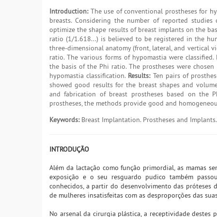
Introduction:
The use of conventional prostheses for hyp
breasts. Considering the number of reported studies o
optimize the shape results of breast implants on the basi
ratio (1/1.618...) is believed to be registered in the 
three-dimensional anatomy (front, lateral, and vertical v
ratio. The various forms of hypomastia were classified
the basis of the Phi ratio. The prostheses were chosen 
hypomastia classification.
Results:
Ten pairs of prosthes
showed good results for the breast shapes and volum
and fabrication of breast prostheses based on the Ph
prostheses, the methods provide good and homogeneous r
Keywords:
Breast Implantation. Prostheses and Implants.
INTRODUÇÃO
Além da lactação como função primordial, as mamas sem
exposição e o seu resguardo pudico também passou 
conhecidos, a partir do desenvolvimento das próteses 
de mulheres insatisfeitas com as desproporções das sua
No arsenal da cirurgia plástica, a receptividade dest