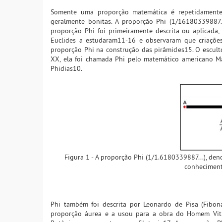
Somente uma proporção matemática é repetidamente r
geralmente bonitas. A proporção Phi (1/16180339887..
proporção Phi foi primeiramente descrita ou aplicada, 
Euclides a estudaram11-16 e observaram que criações
proporção Phi na construção das pirâmides15. O escultor
XX, ela foi chamada Phi pelo matemático americano Mar
Phidias10.
Figura 1 - A proporção Phi (1/1.6180339887...), de
conheciment
Phi também foi descrita por Leonardo de Pisa (Fibon
proporção áurea e a usou para a obra do Homem Vitru