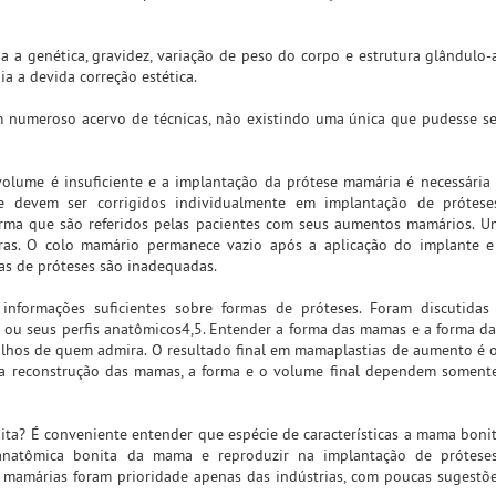
 a genética, gravidez, variação de peso do corpo e estrutura glândulo-
a a devida correção estética.
 numeroso acervo de técnicas, não existindo uma única que pudesse se
olume é insuficiente e a implantação da prótese mamária é necessária e
 e devem ser corrigidos individualmente em implantação de prótese
forma que são referidos pelas pacientes com seus aumentos mamários. U
as. O colo mamário permanece vazio após a aplicação do implante e 
as de próteses são inadequadas.
informações suficientes sobre formas de próteses. Foram discutidas
3 ou seus perfis anatômicos4,5. Entender a forma das mamas e a forma da
olhos de quem admira. O resultado final em mamaplastias de aumento é 
a reconstrução das mamas, a forma e o volume final dependem somente
ita? É conveniente entender que espécie de características a mama boni
a anatômica bonita da mama e reproduzir na implantação de prótese
mamárias foram prioridade apenas das indústrias, com poucas sugestões