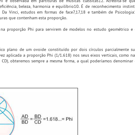
hi é observada em partituras de músicas clássicas12. Acredita-se qu
iciência, beleza, harmonia e equilíbrio10. É de reconhecimento instint
 Da Vinci, estudos em formas de face7,17,18 e também de Psicologia
turas que contenham esta proporção.
s na proporção Phi para servirem de modelos no estudo geométrico e 
ico plano de um ovoide constituído por dois círculos parcialmente su
z aplicada a proporção Phi (1/1.618) nos seus eixos verticais, como na
a CD), obteremos sempre a mesma forma, a qual poderíamos denominar 