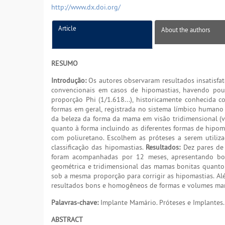
http://www.dx.doi.org/
Article
About the authors
RESUMO
Introdução:
Os autores observaram resultados insatisfat
convencionais em casos de hipomastias, havendo pou
proporção Phi (1/1.618...), historicamente conhecida 
formas em geral, registrada no sistema límbico humano
da beleza da forma da mama em visão tridimensional (vis
quanto à forma incluindo as diferentes formas de hipo
com poliuretano. Escolhem as próteses a serem utiliz
classificação das hipomastias.
Resultados:
Dez pares de 
foram acompanhadas por 12 meses, apresentando bon
geométrica e tridimensional das mamas bonitas quanto
sob a mesma proporção para corrigir as hipomastias. A
resultados bons e homogêneos de formas e volumes mam
Palavras-chave:
Implante Mamário. Próteses e Implantes.
ABSTRACT