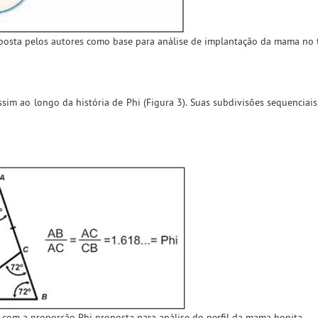
posta pelos autores como base para análise de implantação da mama no 
assim ao longo da história de Phi (Figura 3). Suas subdivisões sequencia
 com a proporção Phi proposta para análise do perfil da mama bonita.