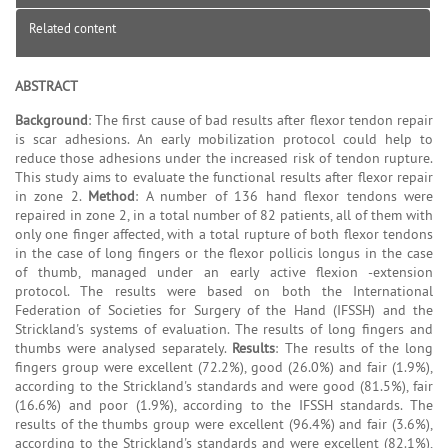
Related content
ABSTRACT
Background
: The first cause of bad results after flexor tendon repair
is scar adhesions. An early mobilization protocol could help to
reduce those adhesions under the increased risk of tendon rupture.
This study aims to evaluate the functional results after flexor repair
in zone 2.
Method
: A number of 136 hand flexor tendons were
repaired in zone 2, in a total number of 82 patients, all of them with
only one finger affected, with a total rupture of both flexor tendons
in the case of long fingers or the flexor pollicis longus in the case
of thumb, managed under an early active flexion -extension
protocol. The results were based on both the International
Federation of Societies for Surgery of the Hand (IFSSH) and the
Strickland's systems of evaluation. The results of long fingers and
thumbs were analysed separately.
Results
: The results of the long
fingers group were excellent (72.2%), good (26.0%) and fair (1.9%),
according to the Strickland's standards and were good (81.5%), fair
(16.6%) and poor (1.9%), according to the IFSSH standards. The
results of the thumbs group were excellent (96.4%) and fair (3.6%),
according to the Strickland's standards and were excellent (82.1%),