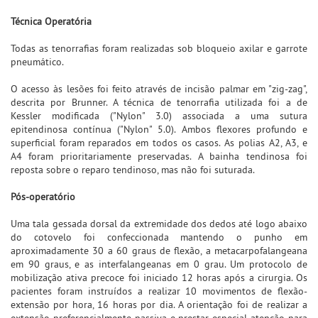
Técnica Operatória
Todas as tenorrafias foram realizadas sob bloqueio axilar e garrote
pneumático.
O acesso às lesões foi feito através de incisão palmar em "zig-zag",
descrita por Brunner. A técnica de tenorrafia utilizada foi a de
Kessler modificada ("Nylon" 3.0) associada a uma sutura
epitendinosa contínua ("Nylon" 5.0). Ambos flexores profundo e
superficial foram reparados em todos os casos. As polias A2, A3, e
A4 foram prioritariamente preservadas. A bainha tendinosa foi
reposta sobre o reparo tendinoso, mas não foi suturada.
Pós-operatório
Uma tala gessada dorsal da extremidade dos dedos até logo abaixo
do cotovelo foi confeccionada mantendo o punho em
aproximadamente 30 a 60 graus de flexão, a metacarpofalangeana
em 90 graus, e as interfalangeanas em 0 grau. Um protocolo de
mobilização ativa precoce foi iniciado 12 horas após a cirurgia. Os
pacientes foram instruídos a realizar 10 movimentos de flexão-
extensão por hora, 16 horas por dia. A orientação foi de realizar a
extensão preferencialmente passiva e prestar especial atenção para