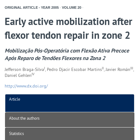
ORIGINAL ARTICLE - YEAR
2005
-
VOLUME
20
-
Early active mobilization after
flexor tendon repair in zone 2
Mobilização Pós-Operatória com Flexão Ativa Precoce
Após Reparo de Tendões Flexores na Zona 2
I
II
III
Jefferson Braga-Silva
, Pedro Djacir Escobar Martins
, Javier Román
,
IV
Daniel Gehlen
http://www.dx.doi.org/
Article
About the authors
Statistics