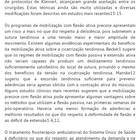
de protocolos de Kleinert, alcançaram grande aceitação entre os
cirurgiões. Estas técnicas ainda são muito utilizadas e diversas
modificações foram descritas em estudos mais recentes13-15.
Os programas de mobilização com flexão ativa precoce apresentam
um risco a mais no que diz respeito à deiscência, pois submetem a
sutura tendinosa a uma tensão maior e maior amplitude de
movimento. Existem algumas evidências experimentais do beneficio
da mobilização ativa sobre a cicatrização tendinosa. Becker1 sugere
que os regimes de mobilização com flexão passiva e extensão ativa
não seriam capazes de produzir um deslizamento tendinoso
suficientemente satisfatório do local de sutura, privando o mesmo
dos benefícios da tensão na cicatrização tendinosa. Manske12
sugeriu que a excursão tendinosa suficiente para prevenir
aderências seria apenas obtida com a contração ativa do músculo.
Alguns estudos clínicos mais recentes sugerem que a mobilização
precoce com flexão ativa pode apresentar algumas vantagens sobre
os métodos que utilizam a flexão passiva, nas primeiras semanas de
pós-operatório. Haveria uma menor formação de aderências e
melhores resultados no que diz respeito à deformidade de flexão e
ao déficit de extensão1-6,12.
O tratamento fisioterápico ambulatorial do Sistema Único de Saúde
é deficitário no que diz respeito ao atendimento da demanda e na