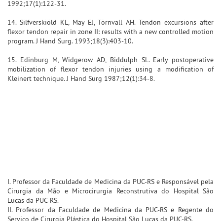
1992;17(1):122-31.
14. Silfverskiöld KL, May EJ, Törnvall AH. Tendon excursions after
flexor tendon repair in zone II: results with a new controlled motion
program. J Hand Surg. 1993;18(3):403-10.
15. Edinburg M, Widgerow AD, Biddulph SL. Early postoperative
mobilization of flexor tendon injuries using a modification of
Kleinert technique. J Hand Surg 1987;12(1):34-8.
I. Professor da Faculdade de Medicina da PUC-RS e Responsável pela
Cirurgia da Mão e Microcirurgia Reconstrutiva do Hospital São
Lucas da PUC-RS.
II. Professor da Faculdade de Medicina da PUC-RS e Regente do
Serviço de Cirurgia Plástica do Hospital São Lucas da PUC-RS.