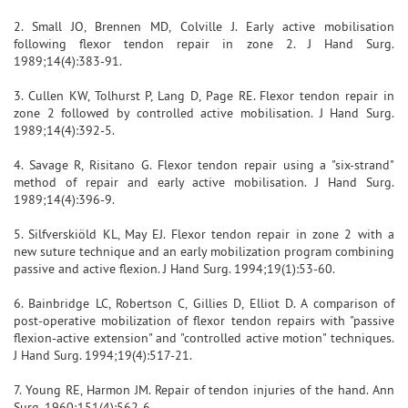
2. Small JO, Brennen MD, Colville J. Early active mobilisation
following flexor tendon repair in zone 2. J Hand Surg.
1989;14(4):383-91.
3. Cullen KW, Tolhurst P, Lang D, Page RE. Flexor tendon repair in
zone 2 followed by controlled active mobilisation. J Hand Surg.
1989;14(4):392-5.
4. Savage R, Risitano G. Flexor tendon repair using a "six-strand"
method of repair and early active mobilisation. J Hand Surg.
1989;14(4):396-9.
5. Silfverskiöld KL, May EJ. Flexor tendon repair in zone 2 with a
new suture technique and an early mobilization program combining
passive and active flexion. J Hand Surg. 1994;19(1):53-60.
6. Bainbridge LC, Robertson C, Gillies D, Elliot D. A comparison of
post-operative mobilization of flexor tendon repairs with "passive
flexion-active extension" and "controlled active motion" techniques.
J Hand Surg. 1994;19(4):517-21.
7. Young RE, Harmon JM. Repair of tendon injuries of the hand. Ann
Surg. 1960;151(4):562-6.