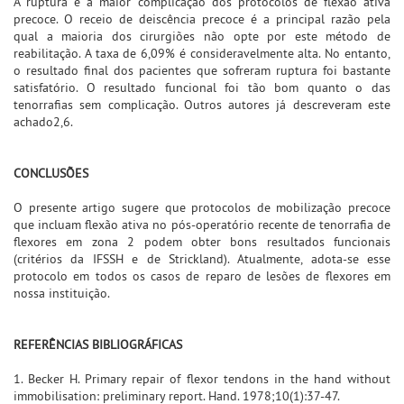
A ruptura é a maior complicação dos protocolos de flexão ativa
precoce. O receio de deiscência precoce é a principal razão pela
qual a maioria dos cirurgiões não opte por este método de
reabilitação. A taxa de 6,09% é consideravelmente alta. No entanto,
o resultado final dos pacientes que sofreram ruptura foi bastante
satisfatório. O resultado funcional foi tão bom quanto o das
tenorrafias sem complicação. Outros autores já descreveram este
achado2,6.
CONCLUSÕES
O presente artigo sugere que protocolos de mobilização precoce
que incluam flexão ativa no pós-operatório recente de tenorrafia de
flexores em zona 2 podem obter bons resultados funcionais
(critérios da IFSSH e de Strickland). Atualmente, adota-se esse
protocolo em todos os casos de reparo de lesões de flexores em
nossa instituição.
REFERÊNCIAS BIBLIOGRÁFICAS
1. Becker H. Primary repair of flexor tendons in the hand without
immobilisation: preliminary report. Hand. 1978;10(1):37-47.