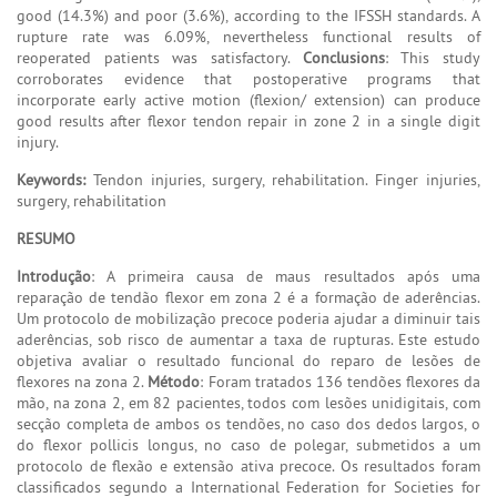
good (14.3%) and poor (3.6%), according to the IFSSH standards. A
rupture rate was 6.09%, nevertheless functional results of
reoperated patients was satisfactory.
Conclusions
: This study
corroborates evidence that postoperative programs that
incorporate early active motion (flexion/ extension) can produce
good results after flexor tendon repair in zone 2 in a single digit
injury.
Keywords:
Tendon injuries, surgery, rehabilitation. Finger injuries,
surgery, rehabilitation
RESUMO
Introdução
: A primeira causa de maus resultados após uma
reparação de tendão flexor em zona 2 é a formação de aderências.
Um protocolo de mobilização precoce poderia ajudar a diminuir tais
aderências, sob risco de aumentar a taxa de rupturas. Este estudo
objetiva avaliar o resultado funcional do reparo de lesões de
flexores na zona 2.
Método
: Foram tratados 136 tendões flexores da
mão, na zona 2, em 82 pacientes, todos com lesões unidigitais, com
secção completa de ambos os tendões, no caso dos dedos largos, o
do flexor pollicis longus, no caso de polegar, submetidos a um
protocolo de flexão e extensão ativa precoce. Os resultados foram
classificados segundo a International Federation for Societies for