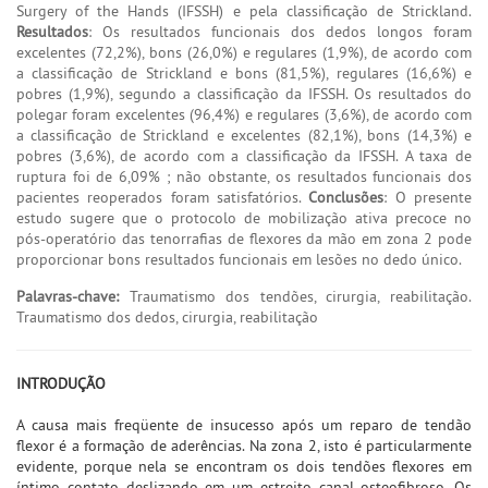
Surgery of the Hands (IFSSH) e pela classificação de Strickland.
Resultados
: Os resultados funcionais dos dedos longos foram
excelentes (72,2%), bons (26,0%) e regulares (1,9%), de acordo com
a classificação de Strickland e bons (81,5%), regulares (16,6%) e
pobres (1,9%), segundo a classificação da IFSSH. Os resultados do
polegar foram excelentes (96,4%) e regulares (3,6%), de acordo com
a classificação de Strickland e excelentes (82,1%), bons (14,3%) e
pobres (3,6%), de acordo com a classificação da IFSSH. A taxa de
ruptura foi de 6,09% ; não obstante, os resultados funcionais dos
pacientes reoperados foram satisfatórios.
Conclusões
: O presente
estudo sugere que o protocolo de mobilização ativa precoce no
pós-operatório das tenorrafias de flexores da mão em zona 2 pode
proporcionar bons resultados funcionais em lesões no dedo único.
Palavras-chave:
Traumatismo dos tendões, cirurgia, reabilitação.
Traumatismo dos dedos, cirurgia, reabilitação
INTRODUÇÃO
A causa mais freqüente de insucesso após um reparo de tendão
flexor é a formação de aderências. Na zona 2, isto é particularmente
evidente, porque nela se encontram os dois tendões flexores em
íntimo contato deslizando em um estreito canal osteofibroso. Os