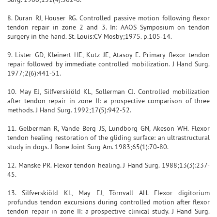
8. Duran RJ, Houser RG. Controlled passive motion following flexor
tendon repair in zone 2 and 3. In: AAOS Symposium on tendon
surgery in the hand. St. Louis:CV Mosby;1975. p.105-14.
9. Lister GD, Kleinert HE, Kutz JE, Atasoy E. Primary flexor tendon
repair followed by immediate controlled mobilization. J Hand Surg.
1977;2(6):441-51.
10. May EJ, Silfverskiöld KL, Sollerman CJ. Controlled mobilization
after tendon repair in zone II: a prospective comparison of three
methods. J Hand Surg. 1992;17(5):942-52.
11. Gelberman R, Vande Berg JS, Lundborg GN, Akeson WH. Flexor
tendon healing restoration of the gliding surface: an ultrastructural
study in dogs. J Bone Joint Surg Am. 1983;65(1):70-80.
12. Manske PR. Flexor tendon healing. J Hand Surg. 1988;13(3):237-
45.
13. Silfverskiöld KL, May EJ, Törnvall AH. Flexor digitorium
profundus tendon excursions during controlled motion after flexor
tendon repair in zone II: a prospective clinical study. J Hand Surg.