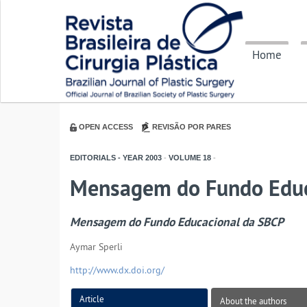
Home
OPEN ACCESS
REVISÃO POR PARES
EDITORIALS - YEAR
2003
-
VOLUME
18
-
Mensagem do Fundo Educ
Mensagem do Fundo Educacional da SBCP
Aymar Sperli
http://www.dx.doi.org/
Article
About the authors