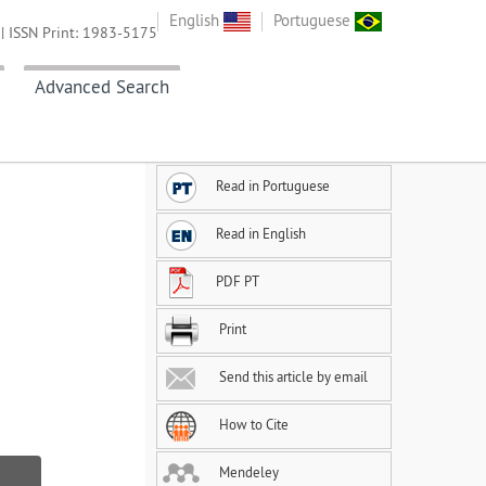
English
Portuguese
| ISSN Print: 1983-5175
Advanced Search
Read in Portuguese
Read in English
PDF PT
Print
Send this article by email
How to Cite
Mendeley