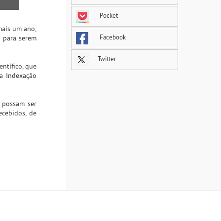
Pocket
mais um ano,
Facebook
a para serem
Twitter
ntífico, que
na Indexação
e possam ser
ecebidos, de