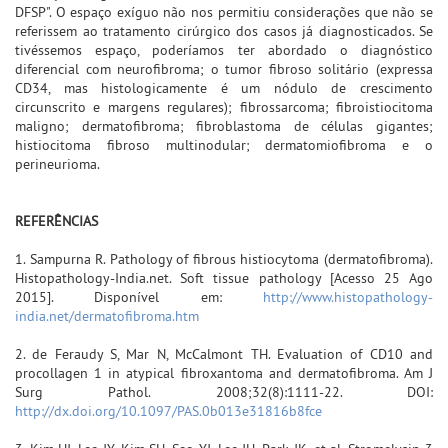
DFSP". O espaço exíguo não nos permitiu considerações que não se
referissem ao tratamento cirúrgico dos casos já diagnosticados. Se
tivéssemos espaço, poderíamos ter abordado o diagnóstico
diferencial com neurofibroma; o tumor fibroso solitário (expressa
CD34, mas histologicamente é um nódulo de crescimento
circunscrito e margens regulares); fibrossarcoma; fibroistiocitoma
maligno; dermatofibroma; fibroblastoma de células gigantes;
histiocitoma fibroso multinodular; dermatomiofibroma e o
perineurioma.
REFERÊNCIAS
1. Sampurna R. Pathology of fibrous histiocytoma (dermatofibroma).
Histopathology-India.net. Soft tissue pathology [Acesso 25 Ago
2015]. Disponível em:
http://www.histopathology-
india.net/dermatofibroma.htm
2. de Feraudy S, Mar N, McCalmont TH. Evaluation of CD10 and
procollagen 1 in atypical fibroxantoma and dermatofibroma. Am J
Surg Pathol. 2008;32(8):1111-22. DOI:
http://dx.doi.org/10.1097/PAS.0b013e31816b8fce