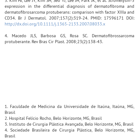
3. Kim HJ, Lee JY, Kim SH, Seo YJ, Lee JH, Park JK, et al. Stromelysin-3
expression in the differential diagnosis of dermatofibroma and
dermatofibrosarcoma protuberans: comparison with factor XIIIa and
CD34. Br J Dermatol. 2007;157(2):319-24. PMID: 17596171 DOI:
http://dx.doi.org/10.1111/j.1365-2133.2007.08033.x
4. Macedo JLS, Barbosa GS, Rosa SC. Dermatofibrossarcoma
protuberante. Rev Bras Cir Plast. 2008;23(2):138-43.
1. Faculdade de Medicina da Universidade de Itaúna, Itaúna, MG,
Brasil
2. Hospital Felício Rocho, Belo Horizonte, MG, Brasil
3. Instituto de Cirurgia Plástica Avançada, Belo Horizonte, MG, Brasil
4. Sociedade Brasileira de Cirurgia Plástica, Belo Horizonte, MG,
Brasil