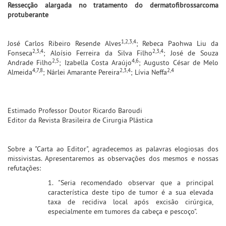
Ressecção alargada no tratamento do dermatofibrossarcoma
protuberante
1,2,3,4
José Carlos Ribeiro Resende Alves
; Rebeca Paohwa Liu da
2,3,4
2,3,4
Fonseca
; Aloísio Ferreira da Silva Filho
; José de Souza
2,5
4,6
Andrade Filho
; Izabella Costa Araújo
; Augusto César de Melo
4,7,8
2,3,4
2,4
Almeida
; Nárlei Amarante Pereira
; Lívia Neffa
Estimado Professor Doutor Ricardo Baroudi
Editor da Revista Brasileira de Cirurgia Plástica
Sobre a "Carta ao Editor", agradecemos as palavras elogiosas dos
missivistas. Apresentaremos as observações dos mesmos e nossas
refutações:
1. "Seria recomendado observar que a principal
característica deste tipo de tumor é a sua elevada
taxa de recidiva local após excisão cirúrgica,
especialmente em tumores da cabeça e pescoço".