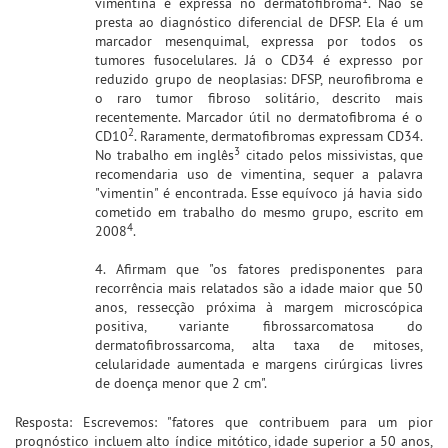
vimentina é expressa no dermatofibroma
. Não se
presta ao diagnóstico diferencial de DFSP. Ela é um
marcador mesenquimal, expressa por todos os
tumores fusocelulares. Já o CD34 é expresso por
reduzido grupo de neoplasias: DFSP, neurofibroma e
o raro tumor fibroso solitário, descrito mais
recentemente. Marcador útil no dermatofibroma é o
2
CD10
. Raramente, dermatofibromas expressam CD34.
3
No trabalho em inglês
citado pelos missivistas, que
recomendaria uso de vimentina, sequer a palavra
"vimentin" é encontrada. Esse equívoco já havia sido
cometido em trabalho do mesmo grupo, escrito em
4
2008
.
4. Afirmam que "os fatores predisponentes para
recorrência mais relatados são a idade maior que 50
anos, ressecção próxima à margem microscópica
positiva, variante fibrossarcomatosa do
dermatofibrossarcoma, alta taxa de mitoses,
celularidade aumentada e margens cirúrgicas livres
de doença menor que 2 cm".
Resposta: Escrevemos: "fatores que contribuem para um pior
prognóstico incluem alto índice mitótico, idade superior a 50 anos,