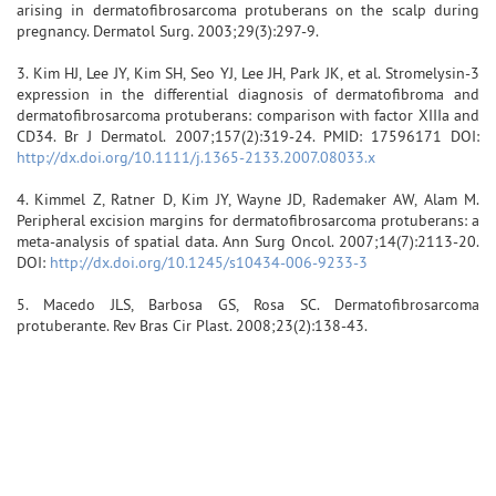
arising in dermatofibrosarcoma protuberans on the scalp during
pregnancy. Dermatol Surg. 2003;29(3):297-9.
3. Kim HJ, Lee JY, Kim SH, Seo YJ, Lee JH, Park JK, et al. Stromelysin-3
expression in the differential diagnosis of dermatofibroma and
dermatofibrosarcoma protuberans: comparison with factor XIIIa and
CD34. Br J Dermatol. 2007;157(2):319-24. PMID: 17596171 DOI:
http://dx.doi.org/10.1111/j.1365-2133.2007.08033.x
4. Kimmel Z, Ratner D, Kim JY, Wayne JD, Rademaker AW, Alam M.
Peripheral excision margins for dermatofibrosarcoma protuberans: a
meta-analysis of spatial data. Ann Surg Oncol. 2007;14(7):2113-20.
DOI:
http://dx.doi.org/10.1245/s10434-006-9233-3
5. Macedo JLS, Barbosa GS, Rosa SC. Dermatofibrosarcoma
protuberante. Rev Bras Cir Plast. 2008;23(2):138-43.