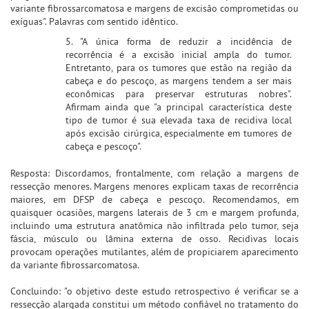
variante fibrossarcomatosa e margens de excisão comprometidas ou
exíguas". Palavras com sentido idêntico.
5. "A única forma de reduzir a incidência de
recorrência é a excisão inicial ampla do tumor.
Entretanto, para os tumores que estão na região da
cabeça e do pescoço, as margens tendem a ser mais
econômicas para preservar estruturas nobres".
Afirmam ainda que "a principal característica deste
tipo de tumor é sua elevada taxa de recidiva local
após excisão cirúrgica, especialmente em tumores de
cabeça e pescoço".
Resposta: Discordamos, frontalmente, com relação a margens de
ressecção menores. Margens menores explicam taxas de recorrência
maiores, em DFSP de cabeça e pescoço. Recomendamos, em
quaisquer ocasiões, margens laterais de 3 cm e margem profunda,
incluindo uma estrutura anatômica não infiltrada pelo tumor, seja
fáscia, músculo ou lâmina externa de osso. Recidivas locais
provocam operações mutilantes, além de propiciarem aparecimento
da variante fibrossarcomatosa.
Concluindo: "o objetivo deste estudo retrospectivo é verificar se a
ressecção alargada constitui um método confiável no tratamento do