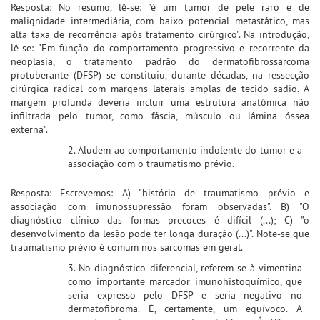
Resposta: No resumo, lê-se: "é um tumor de pele raro e de
malignidade intermediária, com baixo potencial metastático, mas
alta taxa de recorrência após tratamento cirúrgico". Na introdução,
lê-se: "Em função do comportamento progressivo e recorrente da
neoplasia, o tratamento padrão do dermatofibrossarcoma
protuberante (DFSP) se constituiu, durante décadas, na ressecção
cirúrgica radical com margens laterais amplas de tecido sadio. A
margem profunda deveria incluir uma estrutura anatômica não
infiltrada pelo tumor, como fáscia, músculo ou lâmina óssea
externa".
2. Aludem ao comportamento indolente do tumor e a
associação com o traumatismo prévio.
Resposta: Escrevemos: A) "história de traumatismo prévio e
associação com imunossupressão foram observadas". B) "O
diagnóstico clínico das formas precoces é difícil (...); C) "o
desenvolvimento da lesão pode ter longa duração (...)". Note-se que
traumatismo prévio é comum nos sarcomas em geral.
3. No diagnóstico diferencial, referem-se à vimentina
como importante marcador imunohistoquímico, que
seria expresso pelo DFSP e seria negativo no
dermatofibroma. É, certamente, um equívoco. A
1