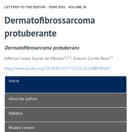
LETTERS TO THE EDITOR - YEAR
2015
-
VOLUME
30
-
Dermatofibrossarcoma
protuberante
Dermatofibrosarcoma protuberans
1,2,3
1,3
Jefferson Lessa Soares de Macedo
; Simone Corrêa Rosa
http://www.dx.doi.org/10.5935/2177-1235.2015RBCP0187
Article
About the authors
Statistics
Related content