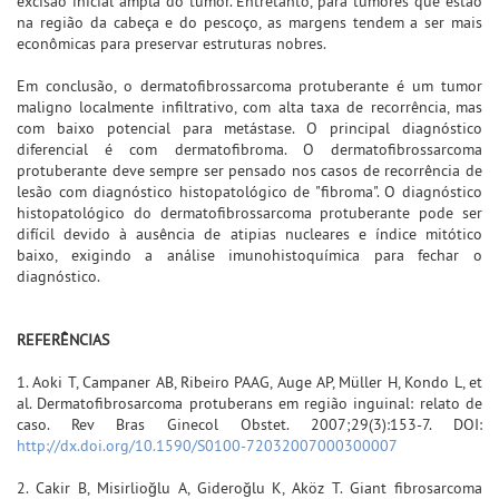
excisão inicial ampla do tumor. Entretanto, para tumores que estão
na região da cabeça e do pescoço, as margens tendem a ser mais
econômicas para preservar estruturas nobres.
Em conclusão, o dermatofibrossarcoma protuberante é um tumor
maligno localmente infiltrativo, com alta taxa de recorrência, mas
com baixo potencial para metástase. O principal diagnóstico
diferencial é com dermatofibroma. O dermatofibrossarcoma
protuberante deve sempre ser pensado nos casos de recorrência de
lesão com diagnóstico histopatológico de "fibroma". O diagnóstico
histopatológico do dermatofibrossarcoma protuberante pode ser
difícil devido à ausência de atipias nucleares e índice mitótico
baixo, exigindo a análise imunohistoquímica para fechar o
diagnóstico.
REFERÊNCIAS
1. Aoki T, Campaner AB, Ribeiro PAAG, Auge AP, Müller H, Kondo L, et
al. Dermatofibrosarcoma protuberans em região inguinal: relato de
caso. Rev Bras Ginecol Obstet. 2007;29(3):153-7. DOI:
http://dx.doi.org/10.1590/S0100-72032007000300007
2. Cakir B, Misirlioğlu A, Gideroğlu K, Aköz T. Giant fibrosarcoma