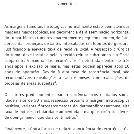
vimentina.
As margens tumorais histológicas normalmente estão bem além das
margens macroscópicas, em decorrência da disseminação horizontal
do tumor. Mesmo tumores aparentemente pequenos podem, de fato,
apresentar projeções distantes intercaladas em lóbulos de gordura,
justificando a elevada taxa de recidiva local. A ressecção cirúrgica
do tumor deve incluir a pele, o tecido celular subcutâneo e a fáscia
subjacente. A maioria das recorrências é detectada dentro de três
anos após a excisão primária, mas estas podem aparecer após 10
anos de operação. Devido à alta taxa de recorrência local, são
recomendáveis reavaliações a cada 6 meses, com realizações de
4
biópsias de áreas suspeitas
.
Os fatores predisponentes para recorrência mais relatados são a
idade maior de 50 anos, ressecção próxima à margem microscópica
positiva, variante fibrossarcomatosa do dermatofibrossarcoma, alta
taxa de mitoses, celularidade aumentada e margens cirúrgicas livres
5
de doença menor que dois centímetros
.
Finalmente, a única forma de reduzir a incidência de recorrência é a