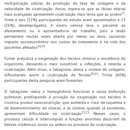
multiplicação celular, da produção da taxa de colágeno e da
velocidade de cicatrização. Assim, espera-se que as faixas etárias
17
mais avançadas apresentem cicatrização mais lenta que as jovens
.
Vinte e seis (52%) participantes do estudo eram aposentados e 13
(26%), desempregados. A úlcera venosa leva o paciente ao
afastamento ou à aposentadoria do trabalho, pois a lesão
permanece muitas vezes aberta por meses ou anos, causando
impacto socioeconômico nos custos do tratamento e na vida dos
18,19
pacientes afetados
.
Fumar prejudica a oxigenação dos tecidos, diminui a resistência do
organismo, deixando-o mais suscetível a infecções, e retarda a
cicatrização. Além disso, o tabagismo altera a síntese de colágeno,
20,21
dificultando assim a cicatrização de feridas
. Trinta (60%)
participantes desta pesquisa eram fumantes.
O tabagismo reduz a hemoglobina funcional e causa disfunção
pulmonar, predispondo à privação da oxigenação nos tecidos. A
nicotina produz vasoconstrição, que aumenta o risco de isquemia e
de desenvolvimento de úlceras; e as úlceras, quando já existentes,
22,23
apresentam dificuldade na cicatrização
. Nesses casos, o
processo celular é interrompido e funções anormais decorrem de
fatores sistêmicos, locais ou ambos no processo de cicatrização.