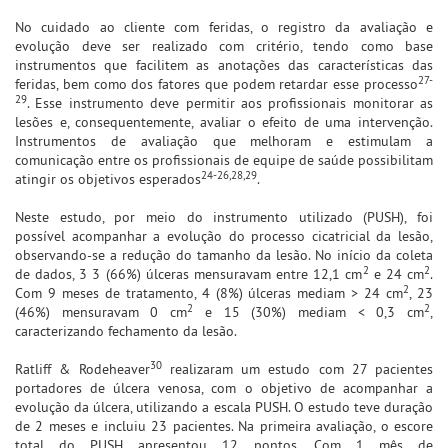
No cuidado ao cliente com feridas, o registro da avaliação e
evolução deve ser realizado com critério, tendo como base
instrumentos que facilitem as anotações das características das
27-
feridas, bem como dos fatores que podem retardar esse processo
29
. Esse instrumento deve permitir aos profissionais monitorar as
lesões e, consequentemente, avaliar o efeito de uma intervenção.
Instrumentos de avaliação que melhoram e estimulam a
comunicação entre os profissionais de equipe de saúde possibilitam
24-26,28,29
atingir os objetivos esperados
.
Neste estudo, por meio do instrumento utilizado (PUSH), foi
possível acompanhar a evolução do processo cicatricial da lesão,
observando-se a redução do tamanho da lesão. No início da coleta
2
2
de dados, 3 3 (66%) úlceras mensuravam entre 12,1 cm
e 24 cm
.
2
Com 9 meses de tratamento, 4 (8%) úlceras mediam > 24 cm
, 23
2
2
(46%) mensuravam 0 cm
e 15 (30%) mediam < 0,3 cm
,
caracterizando fechamento da lesão.
30
Ratliff & Rodeheaver
realizaram um estudo com 27 pacientes
portadores de úlcera venosa, com o objetivo de acompanhar a
evolução da úlcera, utilizando a escala PUSH. O estudo teve duração
de 2 meses e incluiu 23 pacientes. Na primeira avaliação, o escore
total do PUSH apresentou 12 pontos. Com 1 mês de