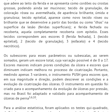
que adere ao leito da ferida e se apresenta como cordões ou crostas
grossas, podendo ainda ser mucinoso; tecido de granulação, de
coloração rósea ou avermelhada, de aparência brilhante, úmida e
granulosa; tecido epitelial, aparece como novo tecido róseo ou
brilhante que se desenvolve a partir das bordas ou como "ilhas" na
superfície da lesão (feridas superficiais); e ferida fechada ou
recoberta, aquela completamente recoberta com epitelio. Esses
tecidos correspondem aos escores 0 (ferida fechada), 1 (tecido
epitelial), 2 (tecido de granulação), 3 (esfacelo) e 4 (tecido
necrótico).
Os subescores para esses parâmetros ou subescalas, ao serem
somados, geram um escore total, cuja variação possível é de 0 a 17.
Escores maiores indicam piores condições da úlcera e escores que
diminuem indicam melhora no processo de cicatrização. Portanto,
medindo apenas 3 variáveis, o instrumento PUSH gera escores que,
em sua magnitude e direção, podem descrever as condições e a
evolução da cicatrização das úlceras. O instrumento em questão foi
criado para o acompanhamento da evolução de úlceras por pressão,
mas no Brasil foi adaptado e validado para acompanhamento de
5,6,10
úlceras de perna
.
Para a análise estatística, foram aplicados os testes qui-quadrado,