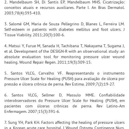
2. Mandelbaum SH, Di Santis EP, Mandelbaum MHS. Cicatrização:
conceitos atuais e recursos auxiliares. Parte I. An Bras Dermatol.
2003;78(4):393-410.
3. Salomé GM, Maria de Souza Pellegrino D, Blanes L, Ferreira LM.
Self-esteem in patients with diabetes mellitus and foot ulcers. J
Tissue Viability. 2011;20(3):100-6.
4. Matsui Y, Furue M, Sanada H, Tachibana T, Nakayama T, Sugama J,
et al. Development of the DESIGN-R with an observational study: an
absolute evaluation tool for monitoring pressure ulcer wound
healing. Wound Repair Regen. 2011;19(3):309-15.
5. Santos VLCG, Carvalho VF. Reapresentando o instrumento
Pressure Ulcer Scale for Healing (PUSH) para avaliação de úlcera por
pressão e úlcera crônica de perna. Rev Estima. 2009;7(2):19-27.
6. Santos VLCG, Sellmer D, Massulo MME. Confiabilidade
interobservadores do Pressure Ulcer Scale for Healing (PUSH), em
pacientes com úlceras crônicas de perna. Rev Latino-Am
Enfermagem. 2007;15(3):391-6.
7. Sung YH, Park KH. Factors affecting the healing of pressure ulcers
in a Korean acute care hospital. J Wound Ostomy Continence Nurs.