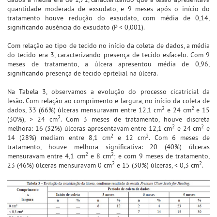
quantidade moderada de exsudato, e 9 meses após o início do
tratamento houve redução do exsudato, com média de 0,14,
significando ausência do exsudato (P < 0,001).
Com relação ao tipo de tecido no início da coleta de dados, a média
do tecido era 3, caracterizando presença de tecido esfacelo. Com 9
meses de tratamento, a úlcera apresentou média de 0,96,
significando presença de tecido epitelial na úlcera.
Na Tabela 3, observamos a evolução do processo cicatricial da
lesão. Com relação ao comprimento e largura, no início da coleta de
2
2
dados, 33 (66%) úlceras mensuravam entre 12,1 cm
e 24 cm
e 15
2
(30%), > 24 cm
. Com 3 meses de tratamento, houve discreta
2
2
melhora: 16 (32%) úlceras apresentavam entre 12,1 cm
e 24 cm
e
2
2
14 (28%) mediam entre 8,1 cm
e 12 cm
. Com 6 meses de
tratamento, houve melhora significativa: 20 (40%) úlceras
2
2
mensuravam entre 4,1 cm
e 8 cm
; e com 9 meses de tratamento,
2
2
23 (46%) úlceras mensuravam 0 cm
e 15 (30%) úlceras, < 0,3 cm
.