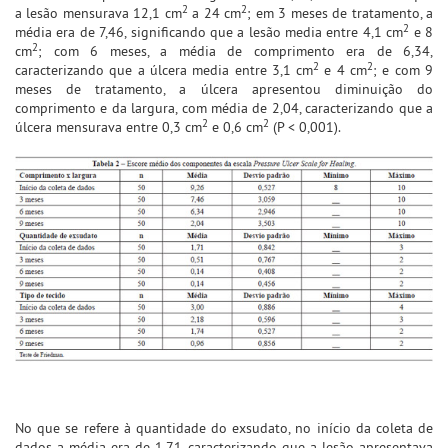
2
2
a lesão mensurava 12,1 cm
a 24 cm
; em 3 meses de tratamento, a
2
média era de 7,46, significando que a lesão media entre 4,1 cm
e 8
2
cm
; com 6 meses, a média de comprimento era de 6,34,
2
2
caracterizando que a úlcera media entre 3,1 cm
e 4 cm
; e com 9
meses de tratamento, a úlcera apresentou diminuição do
comprimento e da largura, com média de 2,04, caracterizando que a
2
2
úlcera mensurava entre 0,3 cm
e 0,6 cm
(P < 0,001).
No que se refere à quantidade do exsudato, no início da coleta de
dados a média era de 1,71, caracterizando que a lesão apresentava