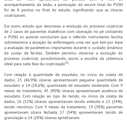
acompanhamento da lesão, a pontuação do escore total do PUSH
foi de 8 pontos no final do estudo, significando que as úlceras
cicatrizaram.
Em outro estudo que descreveu a evolução do processo cicatricial
de 2 casos de pacientes diabéticos com ulceração no pé utilizando
o PUSH, os autores concluíram que o referido instrumento facilita
sobremaneira a atuação da enfermagem, uma vez que tem por base
a avaliação de parâmetros importantes durante o cuidado dinâmico
do cuidar de feridas. Também permitiu observar a evolução do
processo cicatricial, possibilitando, assim, a escolha da cobertura
31
ideal para cada fase da cicatrização
.
Com relação à quantidade de exsudato, no início da coleta de
dados, 23 (46,9%) úlceras apresentavam pequena quantidade de
exsudato e 14 (28,6%), quantidade de exsudato moderada. Com 9
meses de tratamento, 45 (90%) úlceras apresentavam ausência de
exsudato. Com relação ao tipo de tecido, no início da coleta de
dados, 16 (32%) úlceras apresentavam tecido esfacelo e 12 (24%),
tecido necrótico. Com 9 meses de tratamento, 19 (38%) pacientes
apresentavam úlcera fechada, 17 (34%) apresentavam tecido de
granulação e 14 (28%) úlceras epitelizaram.