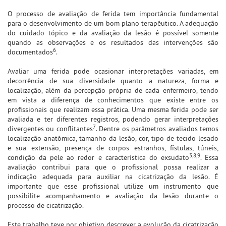
O processo de avaliação de ferida tem importância fundamental
para o desenvolvimento de um bom plano terapêutico. A adequação
do cuidado tópico e da avaliação da lesão é possível somente
quando as observações e os resultados das intervenções são
6
documentados
.
Avaliar uma ferida pode ocasionar interpretações variadas, em
decorrência de sua diversidade quanto a natureza, forma e
localização, além da percepção própria de cada enfermeiro, tendo
em vista a diferença de conhecimentos que existe entre os
profissionais que realizam essa prática. Uma mesma ferida pode ser
avaliada e ter diferentes registros, podendo gerar interpretações
7
divergentes ou conflitantes
. Dentre os parâmetros avaliados temos
localização anatômica, tamanho da lesão, cor, tipo de tecido lesado
e sua extensão, presença de corpos estranhos, fístulas, túneis,
3,8,9
condição da pele ao redor e característica do exsudato
. Essa
avaliação contribui para que o profissional possa realizar a
indicação adequada para auxiliar na cicatrização da lesão. É
importante que esse profissional utilize um instrumento que
possibilite acompanhamento e avaliação da lesão durante o
processo de cicatrização.
Este trabalho teve por objetivo descrever a evolução da cicatrização