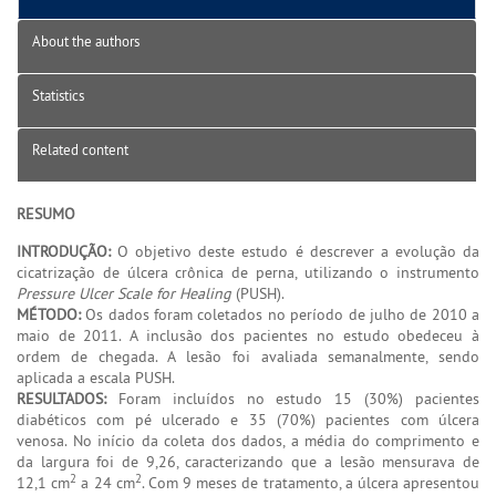
About the authors
Statistics
Related content
RESUMO
INTRODUÇÃO:
O objetivo deste estudo é descrever a evolução da
cicatrização de úlcera crônica de perna, utilizando o instrumento
Pressure Ulcer Scale for Healing
(PUSH).
MÉTODO:
Os dados foram coletados no período de julho de 2010 a
maio de 2011. A inclusão dos pacientes no estudo obedeceu à
ordem de chegada. A lesão foi avaliada semanalmente, sendo
aplicada a escala PUSH.
RESULTADOS:
Foram incluídos no estudo 15 (30%) pacientes
diabéticos com pé ulcerado e 35 (70%) pacientes com úlcera
venosa. No início da coleta dos dados, a média do comprimento e
da largura foi de 9,26, caracterizando que a lesão mensurava de
2
2
12,1 cm
a 24 cm
. Com 9 meses de tratamento, a úlcera apresentou