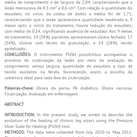
média de comprimento e de largura de 2,04, caracterizando que a
2
2
lesão mensurava de 0,3 cm
a 0,6 cm
. Com relação à quantidade do
exsudato, no início da coleta de dados a média foi de 1,71,
caracterizando que a lesão apresentava quantidade moderada e, 9
meses após o início do tratamento, houve redução do exsudato,
com média de 0,14, significando ausência de exsudato. Aos 9 meses
de tratamento, 19 (38%) pacientes apresentavam úlcera fechada; 17
(34%), úlceras com tecido de granulação; e 14 (28%), tecido
epitelizado.
CONCLUSÕES:
O instrumento PUSH possibilitou acompanhar o
processo de cicatrização da lesão por meio da avaliação de
comprimento
versus
largura, quantidade do exsudato e tipo de
tecido existente na ferida, favorecendo, assim, a escolha da
cobertura ideal para cada fase da cicatrização.
Palavras-chave:
Úlcera da perna. Pé diabético. Úlcera varicosa.
Cicatrização. Avaliação em enfermagem.
ABSTRACT
INTRODUCTION:
In the present study, we aimed to describe the
evolution of the healing of chronic leg ulcers using the Pressure
Ulcer Scale for Healing (PUSH) tool.
METHODS:
The data were collected from July 2010 to May 2011.