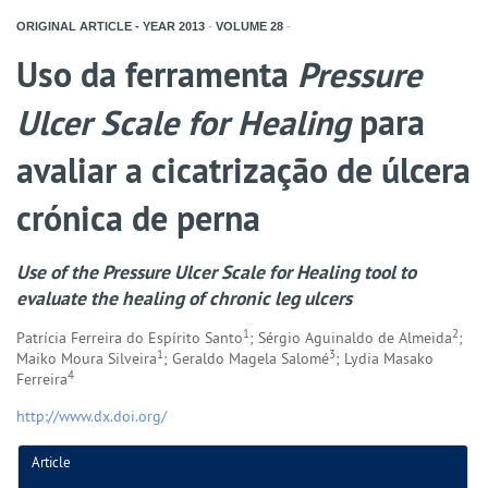
ORIGINAL ARTICLE - YEAR
2013
-
VOLUME
28
-
Uso da ferramenta
Pressure
Ulcer Scale for Healing
para
avaliar a cicatrização de úlcera
crónica de perna
Use of the Pressure Ulcer Scale for Healing tool to
evaluate the healing of chronic leg ulcers
1
2
Patrícia Ferreira do Espírito Santo
; Sérgio Aguinaldo de Almeida
;
1
3
Maiko Moura Silveira
; Geraldo Magela Salomé
; Lydia Masako
4
Ferreira
http://www.dx.doi.org/
Article