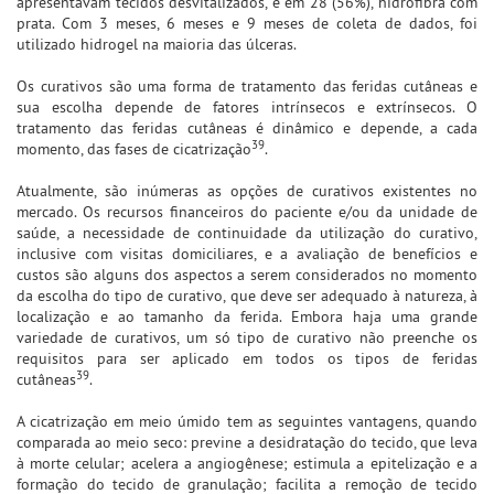
apresentavam tecidos desvitalizados, e em 28 (56%), hidrofibra com
prata. Com 3 meses, 6 meses e 9 meses de coleta de dados, foi
utilizado hidrogel na maioria das úlceras.
Os curativos são uma forma de tratamento das feridas cutâneas e
sua escolha depende de fatores intrínsecos e extrínsecos. O
tratamento das feridas cutâneas é dinâmico e depende, a cada
39
momento, das fases de cicatrização
.
Atualmente, são inúmeras as opções de curativos existentes no
mercado. Os recursos financeiros do paciente e/ou da unidade de
saúde, a necessidade de continuidade da utilização do curativo,
inclusive com visitas domiciliares, e a avaliação de benefícios e
custos são alguns dos aspectos a serem considerados no momento
da escolha do tipo de curativo, que deve ser adequado à natureza, à
localização e ao tamanho da ferida. Embora haja uma grande
variedade de curativos, um só tipo de curativo não preenche os
requisitos para ser aplicado em todos os tipos de feridas
39
cutâneas
.
A cicatrização em meio úmido tem as seguintes vantagens, quando
comparada ao meio seco: previne a desidratação do tecido, que leva
à morte celular; acelera a angiogênese; estimula a epitelização e a
formação do tecido de granulação; facilita a remoção de tecido