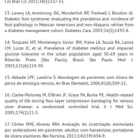
Col Bras Cir. 2011;38(5):327-33.
13. Lavery LA, Armstrong DG, Wunderlich RP, Tredwell J, Boulton AJ.
Diabetic foot syndrome: evaluating the prevalence and incidence of
foot pathology in Mexican Americans and non-Hispanic whites from
a diabetes management cohort. Diabetes Care. 2003;26(5):1435-8.
14. Torquato MT, Montenegro Júnior RM, Viana LA, Souza RA, Lanna
CM, Lucas JC, et al. Prevalence of diabetes mellitus and impaired
glucose tolerance in the urban population aged 30-69 years in
Ribeirão Preto (São Paulo), Brasil. São Paulo Med J.
2003;121(6):224-30.
15. Abbade LPF, Lastória S. Abordagem de pacientes com úlcera de
perna de etiologia venosa. An Bras Dermatol. 2006;81(6):509-22.
16. Clarke-Moloney M, O'Brien JF, Grace PA, Burke PE. Health-related
quality of life during four-layer compression bandaging for venous
ulcer disease: a randomised controlled trial. Ir J Med Sci.
2005;174(2):21-5.
17. Côrtes SMS, Alvarez RRA. Avaliação da cicatrização estimulada
por aceleradores em pacientes adultos com hanseníase, portadores
de úlcera plantares. Rev Nursing. 2011;14(159):434-9.