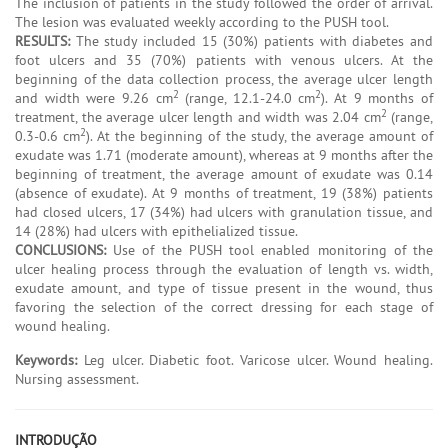
The inclusion of patients in the study followed the order of arrival.
The lesion was evaluated weekly according to the PUSH tool.
RESULTS:
The study included 15 (30%) patients with diabetes and
foot ulcers and 35 (70%) patients with venous ulcers. At the
beginning of the data collection process, the average ulcer length
2
2
and width were 9.26 cm
(range, 12.1-24.0 cm
). At 9 months of
2
treatment, the average ulcer length and width was 2.04 cm
(range,
2
0.3-0.6 cm
). At the beginning of the study, the average amount of
exudate was 1.71 (moderate amount), whereas at 9 months after the
beginning of treatment, the average amount of exudate was 0.14
(absence of exudate). At 9 months of treatment, 19 (38%) patients
had closed ulcers, 17 (34%) had ulcers with granulation tissue, and
14 (28%) had ulcers with epithelialized tissue.
CONCLUSIONS:
Use of the PUSH tool enabled monitoring of the
ulcer healing process through the evaluation of length vs. width,
exudate amount, and type of tissue present in the wound, thus
favoring the selection of the correct dressing for each stage of
wound healing.
Keywords:
Leg ulcer. Diabetic foot. Varicose ulcer. Wound healing.
Nursing assessment.
INTRODUÇÃO