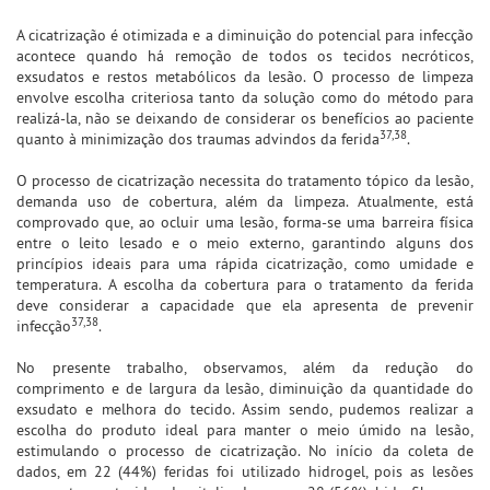
A cicatrização é otimizada e a diminuição do potencial para infecção
acontece quando há remoção de todos os tecidos necróticos,
exsudatos e restos metabólicos da lesão. O processo de limpeza
envolve escolha criteriosa tanto da solução como do método para
realizá-la, não se deixando de considerar os benefícios ao paciente
37,38
quanto à minimização dos traumas advindos da ferida
.
O processo de cicatrização necessita do tratamento tópico da lesão,
demanda uso de cobertura, além da limpeza. Atualmente, está
comprovado que, ao ocluir uma lesão, forma-se uma barreira física
entre o leito lesado e o meio externo, garantindo alguns dos
princípios ideais para uma rápida cicatrização, como umidade e
temperatura. A escolha da cobertura para o tratamento da ferida
deve considerar a capacidade que ela apresenta de prevenir
37,38
infecção
.
No presente trabalho, observamos, além da redução do
comprimento e de largura da lesão, diminuição da quantidade do
exsudato e melhora do tecido. Assim sendo, pudemos realizar a
escolha do produto ideal para manter o meio úmido na lesão,
estimulando o processo de cicatrização. No início da coleta de
dados, em 22 (44%) feridas foi utilizado hidrogel, pois as lesões