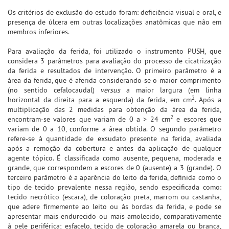
Os critérios de exclusão do estudo foram: deficiência visual e oral, e
presença de úlcera em outras localizações anatômicas que não em
membros inferiores.
Para avaliação da ferida, foi utilizado o instrumento PUSH, que
considera 3 parâmetros para avaliação do processo de cicatrização
da ferida e resultados de intervenção. O primeiro parâmetro é a
área da ferida, que é aferida considerando-se o maior comprimento
(no sentido cefalocaudal)
versus
a maior largura (em linha
2
horizontal da direita para a esquerda) da ferida, em cm
. Após a
multiplicação das 2 medidas para obtenção da área da ferida,
2
encontram-se valores que variam de 0 a > 24 cm
e escores que
variam de 0 a 10, conforme a área obtida. O segundo parâmetro
refere-se à quantidade de exsudato presente na ferida, avaliada
após a remoção da cobertura e antes da aplicação de qualquer
agente tópico. É classificada como ausente, pequena, moderada e
grande, que correspondem a escores de 0 (ausente) a 3 (grande). O
terceiro parâmetro é a aparência do leito da ferida, definida como o
tipo de tecido prevalente nessa região, sendo especificada como:
tecido necrótico (escara), de coloração preta, marrom ou castanha,
que adere firmemente ao leito ou às bordas da ferida, e pode se
apresentar mais endurecido ou mais amolecido, comparativamente
à pele periférica; esfacelo, tecido de coloração amarela ou branca,