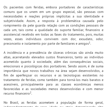
Os pacientes com feridas, embora portadores de características
comuns que os unem em um grupo especial, são pessoas com
necessidades e reações próprias implícitas a sua identidade e
subjetividade. Assim, a resposta à problemática causada pelo
rompimento da pele guarda relação com as condições pessoais de
cada um, tais como a qualidade do suporte familiar, financeiro e
assistencial recebido em todas as fases do tratamento, pois, muitas
vezes, esses indivíduos convivem com dor, exsudato, odor,
1
preconceito e isolamento por parte de familiares e amigos
.
A incidência e a prevalência de úlceras crônicas são ainda muito
altas, acarretando elevados custos financeiros, tanto ao indivíduo
acometido quanto à sociedade, além das consequências sociais,
emocionais e psicológicas dos portadores. Sendo assim, é de suma
importância que novos trabalhos na área sejam desenvolvidos, a
fim de aperfeiçoar os recursos e as tecnologias existentes no
tratamento de feridas, como também para torná-los mais baratos e
acessíveis, principalmente para as classes econômicas menos
favorecidas e as sociedades menos desenvolvidas e com menor
2
recurso financeiro
.
No Brasil, as feridas acometem a população de forma geral,
independentemente de sexo, idade ou etnia, determinando alto