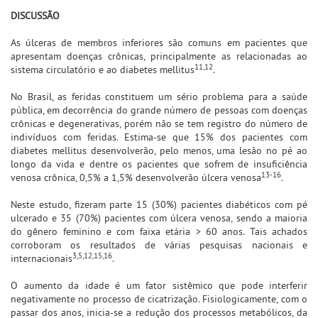
DISCUSSÃO
As úlceras de membros inferiores são comuns em pacientes que
apresentam doenças crônicas, principalmente as relacionadas ao
11,12
sistema circulatório e ao diabetes mellitus
.
No Brasil, as feridas constituem um sério problema para a saúde
pública, em decorrência do grande número de pessoas com doenças
crônicas e degenerativas, porém não se tem registro do número de
indivíduos com feridas. Estima-se que 15% dos pacientes com
diabetes mellitus desenvolverão, pelo menos, uma lesão no pé ao
longo da vida e dentre os pacientes que sofrem de insuficiência
13-16
venosa crônica, 0,5% a 1,5% desenvolverão úlcera venosa
.
Neste estudo, fizeram parte 15 (30%) pacientes diabéticos com pé
ulcerado e 35 (70%) pacientes com úlcera venosa, sendo a maioria
do gênero feminino e com faixa etária > 60 anos. Tais achados
corroboram os resultados de várias pesquisas nacionais e
3,5,12,15,16
internacionais
.
O aumento da idade é um fator sistêmico que pode interferir
negativamente no processo de cicatrização. Fisiologicamente, com o
passar dos anos, inicia-se a redução dos processos metabólicos, da