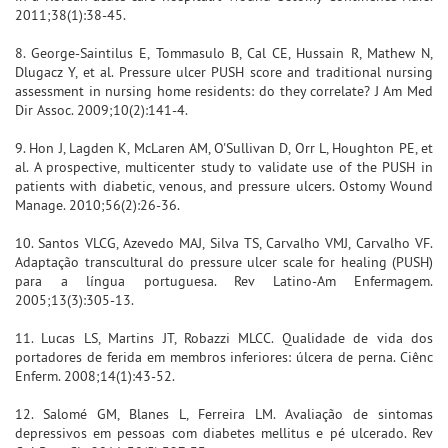
2011;38(1):38-45.
8. George-Saintilus E, Tommasulo B, Cal CE, Hussain R, Mathew N,
Dlugacz Y, et al. Pressure ulcer PUSH score and traditional nursing
assessment in nursing home residents: do they correlate? J Am Med
Dir Assoc. 2009;10(2):141-4.
9. Hon J, Lagden K, McLaren AM, O'Sullivan D, Orr L, Houghton PE, et
al. A prospective, multicenter study to validate use of the PUSH in
patients with diabetic, venous, and pressure ulcers. Ostomy Wound
Manage. 2010;56(2):26-36.
10. Santos VLCG, Azevedo MAJ, Silva TS, Carvalho VMJ, Carvalho VF.
Adaptação transcultural do pressure ulcer scale for healing (PUSH)
para a língua portuguesa. Rev Latino-Am Enfermagem.
2005;13(3):305-13.
11. Lucas LS, Martins JT, Robazzi MLCC. Qualidade de vida dos
portadores de ferida em membros inferiores: úlcera de perna. Ciênc
Enferm. 2008;14(1):43-52.
12. Salomé GM, Blanes L, Ferreira LM. Avaliação de sintomas
depressivos em pessoas com diabetes mellitus e pé ulcerado. Rev