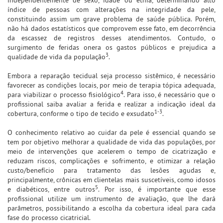
índice de pessoas com alterações na integridade da pele,
constituindo assim um grave problema de saúde pública. Porém,
não há dados estatísticos que comprovem esse fato, em decorrência
da escassez de registros desses atendimentos. Contudo, o
surgimento de feridas onera os gastos públicos e prejudica a
3
qualidade de vida da população
.
Embora a reparação tecidual seja processo sistêmico, é necessário
favorecer as condições locais, por meio de terapia tópica adequada,
4
para viabilizar o processo fisiológico
. Para isso, é necessário que o
profissional saiba avaliar a ferida e realizar a indicação ideal da
1-3
cobertura, conforme o tipo de tecido e exsudato
.
O conhecimento relativo ao cuidar da pele é essencial quando se
tem por objetivo melhorar a qualidade de vida das populações, por
meio de intervenções que acelerem o tempo de cicatrização e
reduzam riscos, complicações e sofrimento, e otimizar a relação
custo/benefício para tratamento das lesões agudas e,
principalmente, crônicas em clientelas mais suscetíveis, como idosos
5
e diabéticos, entre outros
. Por isso, é importante que esse
profissional utilize um instrumento de avaliação, que lhe dará
parâmetros, possibilitando a escolha da cobertura ideal para cada
fase do processo cicatricial.