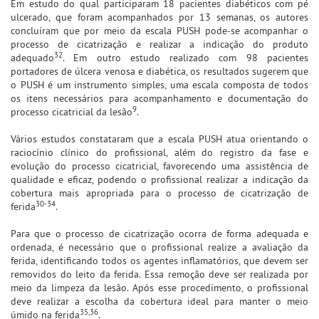
Em estudo do qual participaram 18 pacientes diabéticos com pé
ulcerado, que foram acompanhados por 13 semanas, os autores
concluíram que por meio da escala PUSH pode-se acompanhar o
processo de cicatrização e realizar a indicação do produto
32
adequado
. Em outro estudo realizado com 98 pacientes
portadores de úlcera venosa e diabética, os resultados sugerem que
o PUSH é um instrumento simples, uma escala composta de todos
os itens necessários para acompanhamento e documentação do
9
processo cicatricial da lesão
.
Vários estudos constataram que a escala PUSH atua orientando o
raciocínio clínico do profissional, além do registro da fase e
evolução do processo cicatricial, favorecendo uma assistência de
qualidade e eficaz, podendo o profissional realizar a indicação da
cobertura mais apropriada para o processo de cicatrização de
30-34
ferida
.
Para que o processo de cicatrização ocorra de forma adequada e
ordenada, é necessário que o profissional realize a avaliação da
ferida, identificando todos os agentes inflamatórios, que devem ser
removidos do leito da ferida. Essa remoção deve ser realizada por
meio da limpeza da lesão. Após esse procedimento, o profissional
deve realizar a escolha da cobertura ideal para manter o meio
35,36
úmido na ferida
.