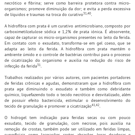
necrótico e fibrina; serve como barreira protetora contra micro-
organismos; promove diminuição da dor; e evita a perda excessiva
31,40
de líquidos e traumas na troca do curativo
.
A hidrofibra com prata é um curativo antimicrobiano, composto por
carboximetilcelulose sódica e 1,2% de prata iónica. É absorvente,
capaz de capturar os micro-organismos presentes no leito da ferida.
Em contato com o exsudato, transforma-se em gel coeso, que se
adapta ao leito da ferida. A hidrofibra com prata mantém o
ambiente úmido e o controle de bactérias contribui para o processo
de cicatrização do organismo e auxilia na redução do risco de
31
infecção da ferida
.
Trabalhos realizados por vários autores, com pacientes portadores
de feridas crônicas e agudas, demonstraram que a hidrofibra com
prata age diminuindo o exsudato e também como debridante
químico, liquefazendo todo o tecido necrótico e desvitalizado, além
de possuir efeito bactericida, estimular o desenvolvimento do
41,42
tecido de granulação e promover a cicatrização
.
O hidrogel tem indicação para feridas secas ou com pouco
exsudato, tecido de granulação, com necrose, pois auxilia na
remoção de crostas, também pode ser utilizado em feridas limpas,
superficiais, como lacerações, cortes, abrasões, áreas doadoras e