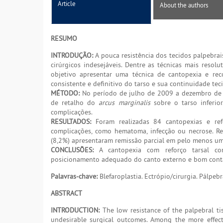
Article
About the authors
RESUMO
INTRODUÇÃO:
A pouca resistência dos tecidos palpebrai
cirúrgicos indesejáveis. Dentre as técnicas mais resol
objetivo apresentar uma técnica de cantopexia e rec
consistente e definitivo do tarso e sua continuidade teci
MÉTODO:
No período de julho de 2009 a dezembro de 2
de retalho do
arcus marginalis
sobre o tarso inferio
complicações.
RESULTADOS:
Foram realizadas 84 cantopexias e ref
complicações, como hematoma, infecção ou necrose. Rem
(8,2%) apresentaram remissão parcial em pelo menos um d
CONCLUSÕES:
A cantopexia com reforço tarsal com
posicionamento adequado do canto externo e bom conta
Palavras-chave:
Blefaroplastia. Ectrópio/cirurgia. Pálpebr
ABSTRACT
INTRODUCTION:
The low resistance of the palpebral tis
undesirable surgical outcomes. Among the more effecti