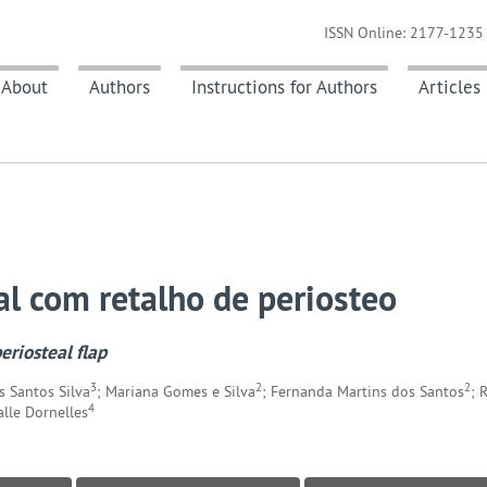
ISSN Online: 2177-1235 
About
Authors
Instructions for Authors
Articles
al com retalho de periosteo
eriosteal flap
3
2
2
s Santos Silva
; Mariana Gomes e Silva
; Fernanda Martins dos Santos
; 
4
alle Dornelles