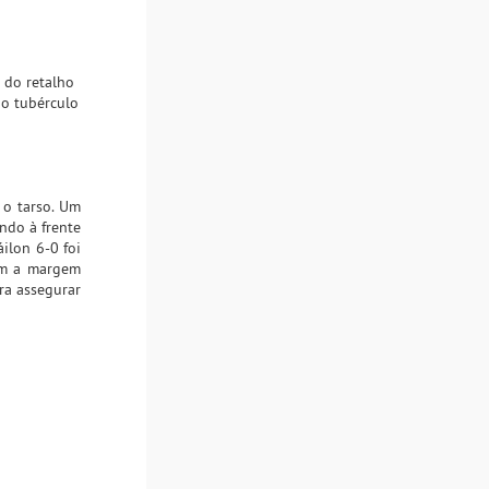
l do retalho
do tubérculo
 o tarso. Um
ando à frente
áilon 6-0 foi
com a margem
ra assegurar