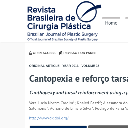
Home
OPEN ACCESS
REVISÃO POR PARES
ORIGINAL ARTICLE - YEAR
2013
-
VOLUME
28
-
Cantopexia e reforço tars
Canthopexy and tarsal reinforcement using a p
1
2
Vera Lucia Noccm Cardim
; Khaled Bazzi
; Alessandra do
3
3
Salomons
; Adriano de Lima e Silva
; Rodrigo de Faria V
http://www.dx.doi.org/