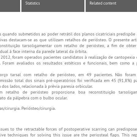
Statistics
Related content
s quando submetidos ao poder retrátil dos planos cicatriciais predispõe 
utivas destacam-se as que utilizam retalhos de periósteo. O presente ar
onstituição tarsoligamentar com retalho de periósteo, a fim de obte
dual à face interna da parede lateral da órbita.
012, foram operados pacientes candidatos à realização de cantopexia
r. Foram avaliados os resultados estéticos e funcionais, bem como a
orço tarsal com retalho de periósteo, em 49 pacientes. Não foram
issão total dos sinais pré-operatórios foi verificada em 45 (91,8%) p
os lados, relacionada à prévia paresia orbicular.
 retalho de periósteo proporciona boa reconstituição tarsoliga
to da pálpebra com o bulbo ocular.
as/cirurgia. Periósteo/cirurgia.
sues to the retractable forces of postoperative scarring can predispose
ve techniques for solving this issue are the periosteal flaps. This re