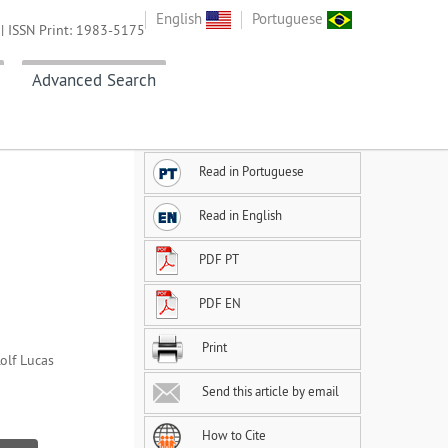
English
Portuguese
| ISSN Print: 1983-5175
Advanced Search
Read in Portuguese
Read in English
PDF PT
PDF EN
Print
Rolf Lucas
Send this article by email
How to Cite