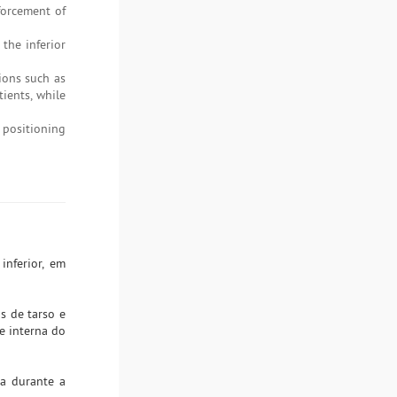
forcement of
the inferior
ions such as
ients, while
 positioning
inferior, em
s de tarso e
ce interna do
na durante a