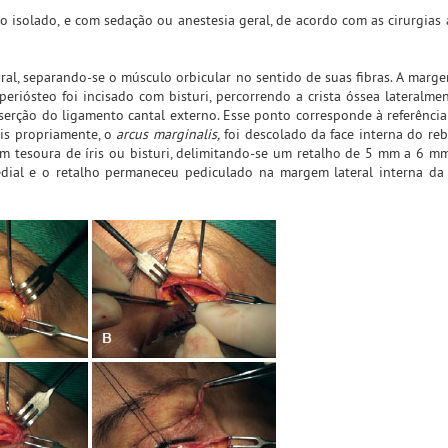
o isolado, e com sedação ou anestesia geral, de acordo com as cirurgias 
ral, separando-se o músculo orbicular no sentido de suas fibras. A marge
eriósteo foi incisado com bisturi, percorrendo a crista óssea lateralme
nserção do ligamento cantal externo. Esse ponto corresponde à referência
ais propriamente, o
arcus marginalis,
foi descolado da face interna do reb
om tesoura de íris ou bisturi, delimitando-se um retalho de 5 mm a 6 mm
ial e o retalho permaneceu pediculado na margem lateral interna da 