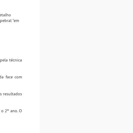
retalho
lpebral "em
pela técnica
 da face com
s resultados
 o 2º ano. O