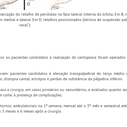
emarcação do retalho de periósteo na face lateral interna da órbita. Em B, 
o medial e lateral. Em D, retalhos posicionados (técnica de suspensão pa
varal").
s os pacientes candidatos à realização de cantopexia foram operados 
foram: pacientes candidatos à elevação transpalpebral do terço médio
o, distopia cantal, ectrópio e perdas de substância da pálpebra inferior.
ra a cirurgia, em casos primários ou secundários, e avaliados quanto ao
bem como à presença de complicações.
ornos ambulatoriais na 1ª semana, mensal até o 3º mês e semestral até
s 3 meses e 6 meses após a cirurgia.