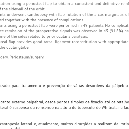
ution using a periosteal flap to obtain a consistent and definitive rein
 the sidewall of the orbit.
s underwent canthopexy with flap rotation of the arcus marginalis of 
ted together with the presence of complications.
nts using a periosteal flap were performed in 49 patients. No complicat
te remission of the preoperative signals was observed in 45 (91.8%) pat
ne of the sides related to prior ocularis paralysis.
teal flap provides good tarsal ligament reconstitution with appropriate
the ocular globe.
gery. Periosteum/surgery.
lizado para tratamento e prevenção de várias desordens da pálpebra 
 canto externo palpebral, desde pontos simples de fixação até os retalho
ateral é suspenso ou reinserido na altura do tubérculo de Whitnall, na fa
antopexia lateral e, atualmente, muitos cirurgiões a realizam de roti
4-8