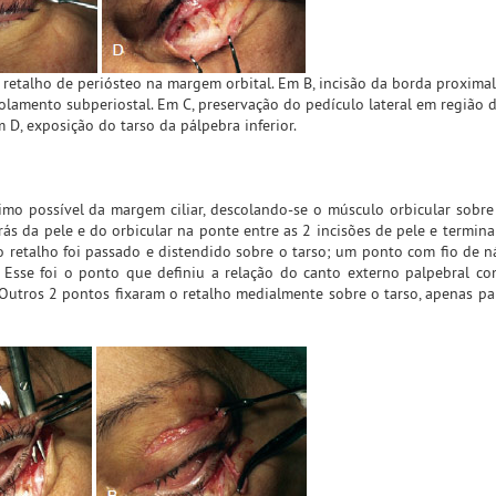
o retalho de periósteo na margem orbital. Em B, incisão da borda proxima
scolamento subperiostal. Em C, preservação do pedículo lateral em região 
 D, exposição do tarso da pálpebra inferior.
ximo possível da margem ciliar, descolando-se o músculo orbicular sobre
rás da pele e do orbicular na ponte entre as 2 incisões de pele e termin
, o retalho foi passado e distendido sobre o tarso; um ponto com fio de n
. Esse foi o ponto que definiu a relação do canto externo palpebral 
 Outros 2 pontos fixaram o retalho medialmente sobre o tarso, apenas pa