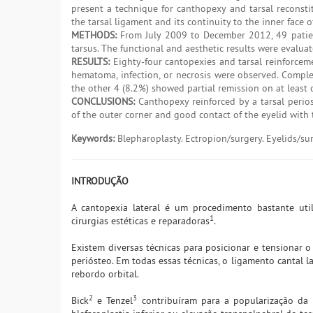
present a technique for canthopexy and tarsal reconstit
the tarsal ligament and its continuity to the inner face of
METHODS:
From July 2009 to December 2012, 49 patient
tarsus. The functional and aesthetic results were evalua
RESULTS:
Eighty-four cantopexies and tarsal reinforceme
hematoma, infection, or necrosis were observed. Comple
the other 4 (8.2%) showed partial remission on at least o
CONCLUSIONS:
Canthopexy reinforced by a tarsal perios
of the outer corner and good contact of the eyelid with 
Keywords:
Blepharoplasty. Ectropion/surgery. Eyelids/sur
INTRODUÇÃO
A cantopexia lateral é um procedimento bastante uti
1
cirurgias estéticas e reparadoras
.
Existem diversas técnicas para posicionar e tensionar o
periósteo. Em todas essas técnicas, o ligamento cantal l
rebordo orbital.
2
3
Bick
e Tenzel
contribuíram para a popularização da c