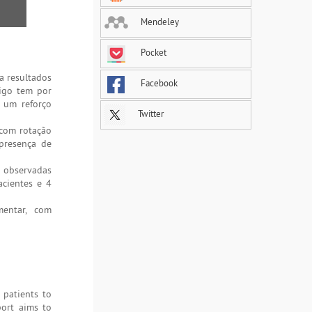
Mendeley
Pocket
a resultados
Facebook
tigo tem por
r um reforço
Twitter
 com rotação
 presença de
 observadas
acientes e 4
mentar, com
 patients to
port aims to