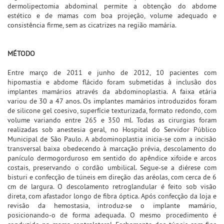
dermolipectomia abdominal permite a obtenção do abdome
estético e de mamas com boa projeção, volume adequado e
consistência firme, sem as cicatrizes na região mamária.
MÉTODO
Entre março de 2011 e junho de 2012, 10 pacientes com
hipomastia e abdome flácido foram submetidas à inclusão dos
implantes mamários através da abdominoplastia. A faixa etária
variou de 30 a 47 anos. Os implantes mamários introduzidos foram
de silicone gel coesivo, superfície texturizada, formato redondo, com
volume variando entre 265 e 350 ml. Todas as cirurgias foram
realizadas sob anestesia geral, no Hospital do Servidor Público
Municipal de São Paulo. A abdominoplastia inicia-se com a incisão
transversal baixa obedecendo à marcação prévia, descolamento do
panículo dermogorduroso em sentido do apêndice xifoide e arcos
costais, preservando o cordão umbilical. Segue-se a diérese com
bisturi e confecção de túneis em direção das aréolas, com cerca de 6
cm de largura. O descolamento retroglandular é feito sob visão
direta, com afastador longo de fibra óptica. Após confecção da loja e
revisão da hemostasia, introduz-se o implante mamário,
posicionando-o de forma adequada. O mesmo procedimento é