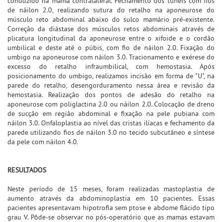
conduzido na mama contralateral. Fechamento dos túneis com fios
de náilon 2.0, realizando sutura do retalho na aponeurose do
músculo reto abdominal abaixo do sulco mamário pré-existente.
Correção da diástase dos músculos retos abdominais através de
plicatura longitudinal da aponeurose entre o xifoide e o cordão
umbilical e deste até o púbis, com fio de náilon 2.0. Fixação do
umbigo na aponeurose com náilon 3.0. Tracionamento e exérese do
excesso do retalho infraumbilical, com hemostasia. Após
posicionamento do umbigo, realizamos incisão em forma de "U", na
parede do retalho, desengorduramento nessa área e revisão da
hemostasia. Realização dos pontos de adesão do retalho na
aponeurose com poliglactina 2.0 ou náilon 2.0. Colocação de dreno
de sucção em região abdominal e fixação na pele pubiana com
náilon 3.0. Onfaloplastia ao nível das cristas ilíacas e fechamento da
parede utilizando fios de náilon 3.0 no tecido subcutâneo e síntese
da pele com náilon 4.0.
RESULTADOS
Neste período de 15 meses, foram realizadas mastoplastia de
aumento através da abdominoplastia em 10 pacientes. Essas
pacientes apresentavam hipotrofia sem ptose e abdome flácido tipo
grau V. Pôde-se observar no pós-operatório que as mamas estavam