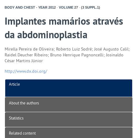
BODY AND CHEST - YEAR
2012
-
VOLUME
27
-
(3 SUPPL.1)
Implantes mamários através
da abdominoplastia
Mirella Pereira de Oliveira; Roberto Luiz Sodré; José Augusto Calil;
Raidel Deucher Ribeiro; Bruno Henrique Pagnoncelli; Josinaldo
César Martins Júnior
http://www.dx.doi.org/
Article
About the authors
Statistics
Related content