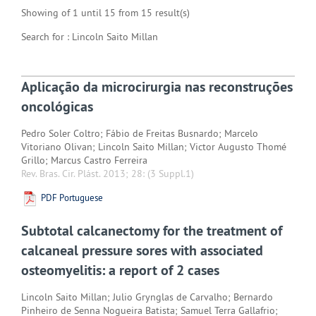
Showing of 1 until 15 from 15 result(s)
Search for : Lincoln Saito Millan
Aplicação da microcirurgia nas reconstruções
oncológicas
Pedro Soler Coltro; Fábio de Freitas Busnardo; Marcelo
Vitoriano Olivan; Lincoln Saito Millan; Victor Augusto Thomé
Grillo; Marcus Castro Ferreira
Rev. Bras. Cir. Plást. 2013; 28:
(3 Suppl.1)
PDF Portuguese
Subtotal calcanectomy for the treatment of
calcaneal pressure sores with associated
osteomyelitis: a report of 2 cases
Lincoln Saito Millan; Julio Grynglas de Carvalho; Bernardo
Pinheiro de Senna Nogueira Batista; Samuel Terra Gallafrio;