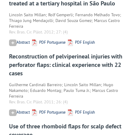
treated at a tertiary hospital in São Paulo
Lincoln Saito Millan; Rolf Gemperli; Fernando Melhado Tovo;
Thiago Jung Mendaçolli; David Souza Gomez; Marcus Castro
Ferreira
Rev. Bras. Cir. Plást. 2012; 27:
(4)
Abstract
PDF Portuguese
PDF English
Reconstruction of pelviperineal injuries with
perforator flaps: clinical experience with 22
cases
Guilherme Cardinali Barreiro; Lincoln Saito Millan; Hugo
Nakamoto; Eduardo Montag; Paulo Tuma Jr.; Marcus Castro
Ferreira
Rev. Bras. Cir. Plást. 2011; 26:
(4)
Abstract
PDF Portuguese
PDF English
Use of three rhomboid flaps for scalp defect
coverage