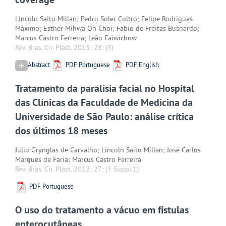
Lincoln Saito Millan; Pedro Soler Coltro; Felipe Rodrigues
Máximo; Esther Mihwa Oh Choi; Fabio de Freitas Busnardo;
Marcus Castro Ferreira; Leão Faiwichow
Rev. Bras. Cir. Plást. 2013; 28:
(3)
Abstract
PDF Portuguese
PDF English
Tratamento da paralisia facial no Hospital
das Clínicas da Faculdade de Medicina da
Universidade de São Paulo: análise crítica
dos últimos 18 meses
Julio Grynglas de Carvalho; Lincoln Saito Millan; José Carlos
Marques de Faria; Marcus Castro Ferreira
Rev. Bras. Cir. Plást. 2012; 27:
(3 Suppl.1)
PDF Portuguese
O uso do tratamento a vácuo em fístulas
enterocutâneas