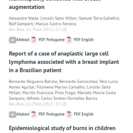
augmentation
Alexandre Wada; Lincoln Saito Millan; Samuel Terra Gallafrio;
Rolf Gemperli; Marcus Castro Ferreira
Rev. Bras. Cir. Plást. 2012; 27:
(4)
Abstract
PDF Portuguese
PDF English
Report of a case of anaplastic large cell
lymphoma associated with a breast implant
in a Brazilian patient
Bernardo Nogueira Batista; Bernardo Garicochea; Vera Lucia
Nunes Aguilar; Filomena Marino Carvalho; Lincoln Saito
Millan; Murillo Francisco Pires Fraga; Marcelo Moura Costa
Sampaio; Alfredo Carlos Simões Dornellas Barros
Rev. Bras. Cir. Plást. 2017; 32:
(3)
Abstract
PDF Portuguese
PDF English
Epidemiological study of burns in children