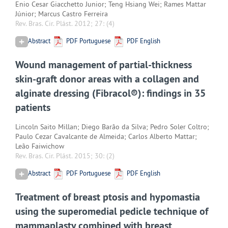
Enio Cesar Giacchetto Junior; Teng Hsiang Wei; Rames Mattar
Júnior; Marcus Castro Ferreira
Rev. Bras. Cir. Plást. 2012; 27:
(4)
Abstract
PDF Portuguese
PDF English
Wound management of partial-thickness
skin-graft donor areas with a collagen and
alginate dressing (Fibracol®): findings in 35
patients
Lincoln Saito Millan; Diego Barão da Silva; Pedro Soler Coltro;
Paulo Cezar Cavalcante de Almeida; Carlos Alberto Mattar;
Leão Faiwichow
Rev. Bras. Cir. Plást. 2015; 30:
(2)
Abstract
PDF Portuguese
PDF English
Treatment of breast ptosis and hypomastia
using the superomedial pedicle technique of
mammaplasty combined with breast