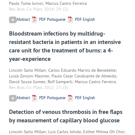
Paulo Tuma Junior; Marcus Castro Ferreira
Rev. Bras. Cir. Plást. 2014; 29:
(2)
Abstract
PDF Portuguese
PDF English
Bloodstream infections by multidrug-
resistant bacteria in patients in an intensive
care unit for the treatment of burns: a 4-
year-experience
Lincoln Saito Millan; Carlos Eduardo Marins de Benedette;
Luiza Zonzini Maximo; Paulo Cezar Cavalcante de Almeida;
David Souza Gomes; Rolf Gemperli; Marcus Castro Ferreira
Rev. Bras. Cir. Plást. 2012; 27:
(3)
Abstract
PDF Portuguese
PDF English
Detection of venous thrombosis in free flaps
by measurement of capillary blood glucose
Lincoln Saito Millan; Luiz Carlos Ishida; Esther Mihwa Oh Choi;