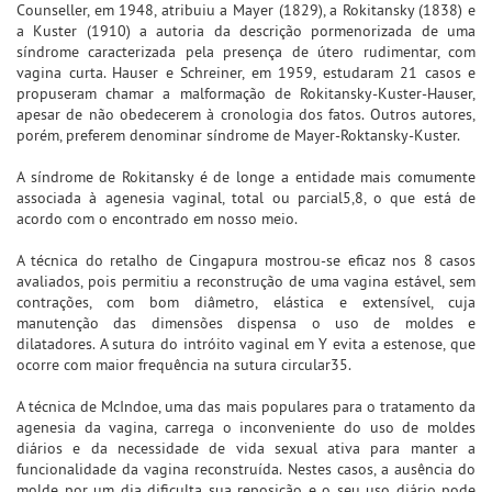
Counseller, em 1948, atribuiu a Mayer (1829), a Rokitansky (1838) e
a Kuster (1910) a autoria da descrição pormenorizada de uma
síndrome caracterizada pela presença de útero rudimentar, com
vagina curta. Hauser e Schreiner, em 1959, estudaram 21 casos e
propuseram chamar a malformação de Rokitansky-Kuster-Hauser,
apesar de não obedecerem à cronologia dos fatos. Outros autores,
porém, preferem denominar síndrome de Mayer-Roktansky-Kuster.
A síndrome de Rokitansky é de longe a entidade mais comumente
associada à agenesia vaginal, total ou parcial5,8, o que está de
acordo com o encontrado em nosso meio.
A técnica do retalho de Cingapura mostrou-se eficaz nos 8 casos
avaliados, pois permitiu a reconstrução de uma vagina estável, sem
contrações, com bom diâmetro, elástica e extensível, cuja
manutenção das dimensões dispensa o uso de moldes e
dilatadores. A sutura do intróito vaginal em Y evita a estenose, que
ocorre com maior frequência na sutura circular35.
A técnica de McIndoe, uma das mais populares para o tratamento da
agenesia da vagina, carrega o inconveniente do uso de moldes
diários e da necessidade de vida sexual ativa para manter a
funcionalidade da vagina reconstruída. Nestes casos, a ausência do
molde por um dia dificulta sua reposição e o seu uso diário pode