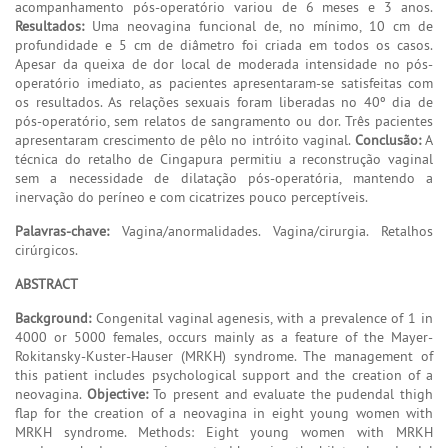
acompanhamento pós-operatório variou de 6 meses e 3 anos.
Resultados:
Uma neovagina funcional de, no mínimo, 10 cm de
profundidade e 5 cm de diâmetro foi criada em todos os casos.
Apesar da queixa de dor local de moderada intensidade no pós-
operatório imediato, as pacientes apresentaram-se satisfeitas com
os resultados. As relações sexuais foram liberadas no 40º dia de
pós-operatório, sem relatos de sangramento ou dor. Três pacientes
apresentaram crescimento de pêlo no intróito vaginal.
Conclusão:
A
técnica do retalho de Cingapura permitiu a reconstrução vaginal
sem a necessidade de dilatação pós-operatória, mantendo a
inervação do períneo e com cicatrizes pouco perceptíveis.
Palavras-chave:
Vagina/anormalidades. Vagina/cirurgia. Retalhos
cirúrgicos.
ABSTRACT
Background:
Congenital vaginal agenesis, with a prevalence of 1 in
4000 or 5000 females, occurs mainly as a feature of the Mayer-
Rokitansky-Kuster-Hauser (MRKH) syndrome. The management of
this patient includes psychological support and the creation of a
neovagina.
Objective:
To present and evaluate the pudendal thigh
flap for the creation of a neovagina in eight young women with
MRKH syndrome. Methods: Eight young women with MRKH