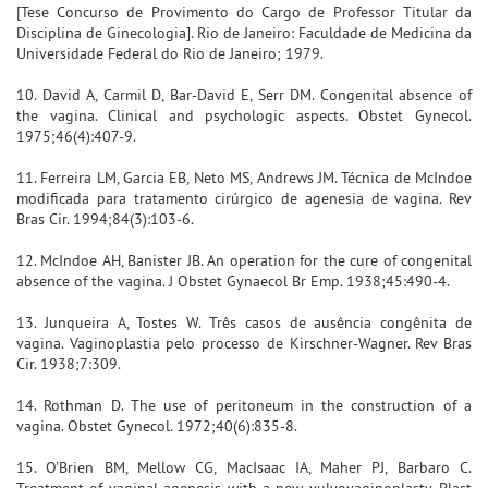
[Tese Concurso de Provimento do Cargo de Professor Titular da
Disciplina de Ginecologia]. Rio de Janeiro: Faculdade de Medicina da
Universidade Federal do Rio de Janeiro; 1979.
10. David A, Carmil D, Bar-David E, Serr DM. Congenital absence of
the vagina. Clinical and psychologic aspects. Obstet Gynecol.
1975;46(4):407-9.
11. Ferreira LM, Garcia EB, Neto MS, Andrews JM. Técnica de McIndoe
modificada para tratamento cirúrgico de agenesia de vagina. Rev
Bras Cir. 1994;84(3):103-6.
12. McIndoe AH, Banister JB. An operation for the cure of congenital
absence of the vagina. J Obstet Gynaecol Br Emp. 1938;45:490-4.
13. Junqueira A, Tostes W. Três casos de ausência congênita de
vagina. Vaginoplastia pelo processo de Kirschner-Wagner. Rev Bras
Cir. 1938;7:309.
14. Rothman D. The use of peritoneum in the construction of a
vagina. Obstet Gynecol. 1972;40(6):835-8.
15. O'Brien BM, Mellow CG, MacIsaac IA, Maher PJ, Barbaro C.
Treatment of vaginal agenesis with a new vulvovaginoplasty. Plast