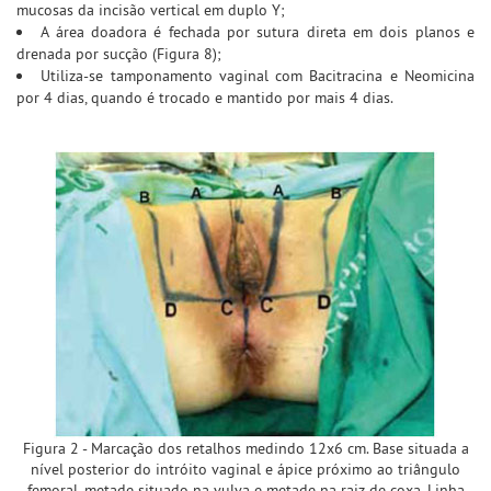
mucosas da incisão vertical em duplo Y;
A área doadora é fechada por sutura direta em dois planos e
drenada por sucção (Figura 8);
Utiliza-se tamponamento vaginal com Bacitracina e Neomicina
por 4 dias, quando é trocado e mantido por mais 4 dias.
Figura 2 - Marcação dos retalhos medindo 12x6 cm. Base situada a
nível posterior do intróito vaginal e ápice próximo ao triângulo
femoral, metade situado na vulva e metade na raiz de coxa. Linha