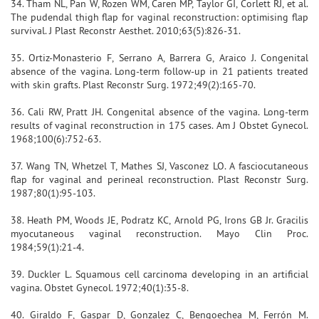
34. Tham NL, Pan W, Rozen WM, Caren MP, Taylor GI, Corlett RJ, et al.
The pudendal thigh flap for vaginal reconstruction: optimising flap
survival. J Plast Reconstr Aesthet. 2010;63(5):826-31.
35. Ortiz-Monasterio F, Serrano A, Barrera G, Araico J. Congenital
absence of the vagina. Long-term follow-up in 21 patients treated
with skin grafts. Plast Reconstr Surg. 1972;49(2):165-70.
36. Cali RW, Pratt JH. Congenital absence of the vagina. Long-term
results of vaginal reconstruction in 175 cases. Am J Obstet Gynecol.
1968;100(6):752-63.
37. Wang TN, Whetzel T, Mathes SJ, Vasconez LO. A fasciocutaneous
flap for vaginal and perineal reconstruction. Plast Reconstr Surg.
1987;80(1):95-103.
38. Heath PM, Woods JE, Podratz KC, Arnold PG, Irons GB Jr. Gracilis
myocutaneous vaginal reconstruction. Mayo Clin Proc.
1984;59(1):21-4.
39. Duckler L. Squamous cell carcinoma developing in an artificial
vagina. Obstet Gynecol. 1972;40(1):35-8.
40. Giraldo F, Gaspar D, Gonzalez C, Bengoechea M, Ferrón M.