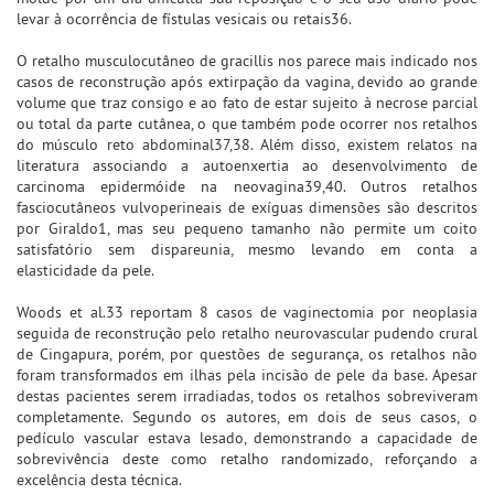
levar à ocorrência de fístulas vesicais ou retais36.
O retalho musculocutâneo de gracillis nos parece mais indicado nos
casos de reconstrução após extirpação da vagina, devido ao grande
volume que traz consigo e ao fato de estar sujeito à necrose parcial
ou total da parte cutânea, o que também pode ocorrer nos retalhos
do músculo reto abdominal37,38. Além disso, existem relatos na
literatura associando a autoenxertia ao desenvolvimento de
carcinoma epidermóide na neovagina39,40. Outros retalhos
fasciocutâneos vulvoperineais de exíguas dimensões são descritos
por Giraldo1, mas seu pequeno tamanho não permite um coito
satisfatório sem dispareunia, mesmo levando em conta a
elasticidade da pele.
Woods et al.33 reportam 8 casos de vaginectomia por neoplasia
seguida de reconstrução pelo retalho neurovascular pudendo crural
de Cingapura, porém, por questões de segurança, os retalhos não
foram transformados em ilhas pela incisão de pele da base. Apesar
destas pacientes serem irradiadas, todos os retalhos sobreviveram
completamente. Segundo os autores, em dois de seus casos, o
pedículo vascular estava lesado, demonstrando a capacidade de
sobrevivência deste como retalho randomizado, reforçando a
excelência desta técnica.