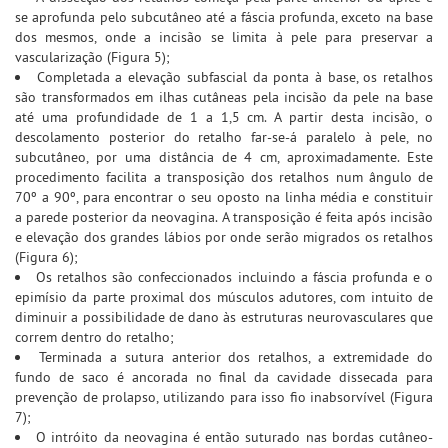
se aprofunda pelo subcutâneo até a fáscia profunda, exceto na base
dos mesmos, onde a incisão se limita à pele para preservar a
vascularização (Figura 5);
Completada a elevação subfascial da ponta à base, os retalhos
são transformados em ilhas cutâneas pela incisão da pele na base
até uma profundidade de 1 a 1,5 cm. A partir desta incisão, o
descolamento posterior do retalho far-se-á paralelo à pele, no
subcutâneo, por uma distância de 4 cm, aproximadamente. Este
procedimento facilita a transposição dos retalhos num ângulo de
70º a 90º, para encontrar o seu oposto na linha média e constituir
a parede posterior da neovagina. A transposição é feita após incisão
e elevação dos grandes lábios por onde serão migrados os retalhos
(Figura 6);
Os retalhos são confeccionados incluindo a fáscia profunda e o
epimísio da parte proximal dos músculos adutores, com intuito de
diminuir a possibilidade de dano às estruturas neurovasculares que
correm dentro do retalho;
Terminada a sutura anterior dos retalhos, a extremidade do
fundo de saco é ancorada no final da cavidade dissecada para
prevenção de prolapso, utilizando para isso fio inabsorvível (Figura
7);
O intróito da neovagina é então suturado nas bordas cutâneo-