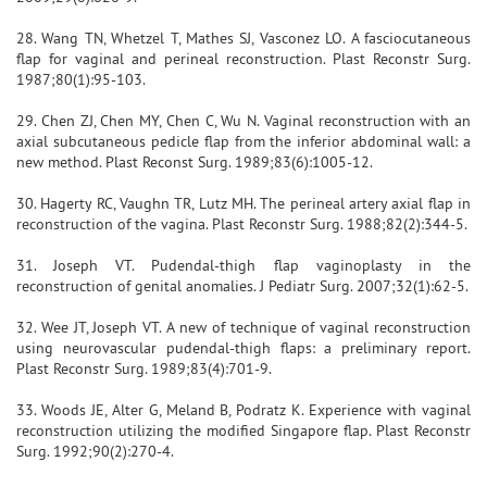
28. Wang TN, Whetzel T, Mathes SJ, Vasconez LO. A fasciocutaneous
flap for vaginal and perineal reconstruction. Plast Reconstr Surg.
1987;80(1):95-103.
29. Chen ZJ, Chen MY, Chen C, Wu N. Vaginal reconstruction with an
axial subcutaneous pedicle flap from the inferior abdominal wall: a
new method. Plast Reconst Surg. 1989;83(6):1005-12.
30. Hagerty RC, Vaughn TR, Lutz MH. The perineal artery axial flap in
reconstruction of the vagina. Plast Reconstr Surg. 1988;82(2):344-5.
31. Joseph VT. Pudendal-thigh flap vaginoplasty in the
reconstruction of genital anomalies. J Pediatr Surg. 2007;32(1):62-5.
32. Wee JT, Joseph VT. A new of technique of vaginal reconstruction
using neurovascular pudendal-thigh flaps: a preliminary report.
Plast Reconstr Surg. 1989;83(4):701-9.
33. Woods JE, Alter G, Meland B, Podratz K. Experience with vaginal
reconstruction utilizing the modified Singapore flap. Plast Reconstr
Surg. 1992;90(2):270-4.