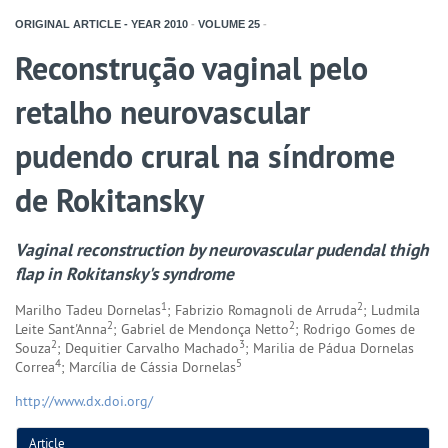
ORIGINAL ARTICLE - YEAR
2010
-
VOLUME
25
-
Reconstrução vaginal pelo
retalho neurovascular
pudendo crural na síndrome
de Rokitansky
Vaginal reconstruction by neurovascular pudendal thigh
flap in Rokitansky's syndrome
1
2
Marilho Tadeu Dornelas
; Fabrizio Romagnoli de Arruda
; Ludmila
2
2
Leite Sant'Anna
; Gabriel de Mendonça Netto
; Rodrigo Gomes de
2
3
Souza
; Dequitier Carvalho Machado
; Marilia de Pádua Dornelas
4
5
Correa
; Marcília de Cássia Dornelas
http://www.dx.doi.org/
Article