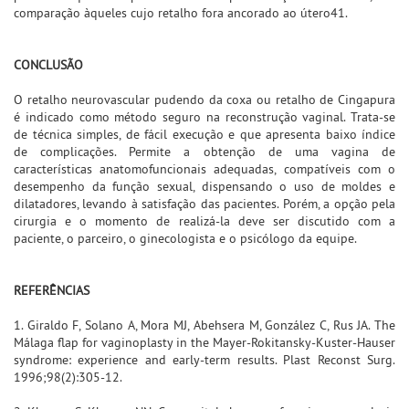
comparação àqueles cujo retalho fora ancorado ao útero41.
CONCLUSÃO
O retalho neurovascular pudendo da coxa ou retalho de Cingapura
é indicado como método seguro na reconstrução vaginal. Trata-se
de técnica simples, de fácil execução e que apresenta baixo índice
de complicações. Permite a obtenção de uma vagina de
características anatomofuncionais adequadas, compatíveis com o
desempenho da função sexual, dispensando o uso de moldes e
dilatadores, levando à satisfação das pacientes. Porém, a opção pela
cirurgia e o momento de realizá-la deve ser discutido com a
paciente, o parceiro, o ginecologista e o psicólogo da equipe.
REFERÊNCIAS
1. Giraldo F, Solano A, Mora MJ, Abehsera M, González C, Rus JA. The
Málaga flap for vaginoplasty in the Mayer-Rokitansky-Kuster-Hauser
syndrome: experience and early-term results. Plast Reconst Surg.
1996;98(2):305-12.