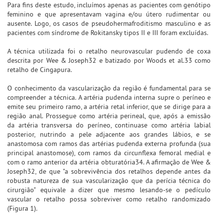
Para fins deste estudo, incluímos apenas as pacientes com genótipo
feminino e que apresentavam vagina e/ou útero rudimentar ou
ausente. Logo, os casos de pseudohermafroditismo masculino e as
pacientes com síndrome de Rokitansky tipos II e III foram excluídas.
A técnica utilizada foi o retalho neurovascular pudendo de coxa
descrita por Wee & Joseph32 e batizado por Woods et al.33 como
retalho de Cingapura.
O conhecimento da vascularização da região é fundamental para se
compreender a técnica. A artéria pudenda interna supre o períneo e
emite seu primeiro ramo, a artéria retal inferior, que se dirige para a
região anal. Prossegue como artéria perineal, que, após a emissão
da artéria transversa do períneo, continuase como artéria labial
posterior, nutrindo a pele adjacente aos grandes lábios, e se
anastomosa com ramos das artérias pudenda externa profunda (sua
principal anastomose), com ramos da circunflexa femoral medial e
com o ramo anterior da artéria obturatória34. A afirmação de Wee &
Joseph32, de que "a sobrevivência dos retalhos depende antes da
robusta natureza de sua vascularização que da perícia técnica do
cirurgião" equivale a dizer que mesmo lesando-se o pedículo
vascular o retalho possa sobreviver como retalho randomizado
(Figura 1).