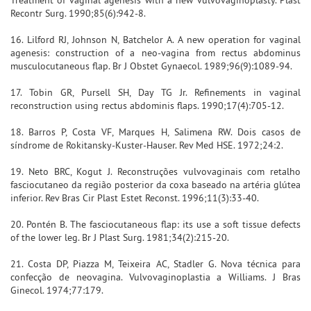
Recontr Surg. 1990;85(6):942-8.
16. Lilford RJ, Johnson N, Batchelor A. A new operation for vaginal
agenesis: construction of a neo-vagina from rectus abdominus
musculocutaneous flap. Br J Obstet Gynaecol. 1989;96(9):1089-94.
17. Tobin GR, Pursell SH, Day TG Jr. Refinements in vaginal
reconstruction using rectus abdominis flaps. 1990;17(4):705-12.
18. Barros P, Costa VF, Marques H, Salimena RW. Dois casos de
síndrome de Rokitansky-Kuster-Hauser. Rev Med HSE. 1972;24:2.
19. Neto BRC, Kogut J. Reconstruções vulvovaginais com retalho
fasciocutaneo da região posterior da coxa baseado na artéria glútea
inferior. Rev Bras Cir Plast Estet Reconst. 1996;11(3):33-40.
20. Pontén B. The fasciocutaneous flap: its use a soft tissue defects
of the lower leg. Br J Plast Surg. 1981;34(2):215-20.
21. Costa DP, Piazza M, Teixeira AC, Stadler G. Nova técnica para
confecção de neovagina. Vulvovaginoplastia a Williams. J Bras
Ginecol. 1974;77:179.