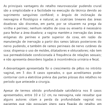
As principais vantagens do retalho neurovascular pudendo crural
são a simplicidade e a facilidade na execução da técnica devido ao
suprimento sanguíneo confiável; o ângulo de inclinação da
neovagina é fisiológico e natural, as cicatrizes lineares das áreas
doadoras são discretas, em parte, por se situarem na prega da
virilha e períneo; nenhum retalho de coxa ou enxerto é necessário
para fechar a área doadora; a vagina mantém a inervação das áreas
erógenas do períneo e parte superior da coxa, em razão da
manutenção de inervação a partir dos ramos labiais posteriores do
nervo pudendo, e também de ramos perineais de nervo cutâneo da
coxa; dispensa o uso de moldes, dilatadores e obturadores; não tem
sua permeabilidade condicionada à frequência de relações sexuais;
e não apresenta desordens ligadas à incontinência urinária e fecal.
A desvantagem apresentada foi o crescimento de pêlos no intróito
vaginal, em 3 dos 8 casos operados, o que acreditamos poder
contornar com a eletrólise prévia das partes pilosas dos retalhos no
período que antecede a cirurgia.
Apesar de termos obtido profundidade satisfatória nos 8 casos
apresentados, entre 10 e 12 cm, na neovagina, vale ressaltar que
alguns autores citam a perda da profundidade vaginal nos
pacientes que não possuíam útero para fixação do retalho, em