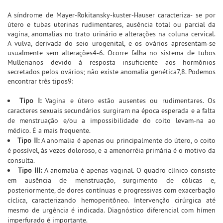
A síndrome de Mayer-Rokitansky-kuster-Hauser caracteriza- se por
útero e tubas uterinas rudimentares, ausência total ou parcial da
vagina, anomalias no trato urinário e alterações na coluna cervical.
A vulva, derivada do seio urogenital, e os ovários apresentam-se
usualmente sem alterações4-6. Ocorre falha no sistema de tubos
Mullerianos devido à resposta insuficiente aos hormônios
secretados pelos ovários; não existe anomalia genética7,8. Podemos
encontrar três tipos9:
Tipo I:
Vagina e útero estão ausentes ou rudimentares. Os
caracteres sexuais secundários surgiram na época esperada e a falta
de menstruação e/ou a impossibilidade do coito levam-na ao
médico. É a mais frequente.
Tipo II:
A anomalia é apenas ou principalmente do útero, o coito
é possível, às vezes doloroso, e a amenorréia primária é o motivo da
consulta.
Tipo III:
A anomalia é apenas vaginal. O quadro clínico consiste
em ausência de menstruação, surgimento de cólicas e,
posteriormente, de dores contínuas e progressivas com exacerbação
cíclica, caracterizando hemoperitôneo. Intervenção cirúrgica até
mesmo de urgência é indicada. Diagnóstico diferencial com hímen
imperfurado é importante.