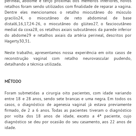
perineal, abdome e terço proximal dos membros inferiores, novos
retalhos foram sendo utilizados com finalidade de reparar a vagina.
Dentre eles mencionamos o retalho miocutâneo do músculo
gracilis24, o miocutâneo de reto abdominal de base
distal6,16,17,24-26, o miocutâneo do glúteo27, o fasciocutâneo
medial da coxa28, os retalhos axiais subcutâneos da parede inferior
do abdome29 e retalhos axiais da artéria perineal, descritos por
Hagerty30,31.
Neste trabalho, apresentamos nossa experiência em oito casos de
reconstrução vaginal com retalho neurovascular pudendo,
detalhando a técnica utilizada.
MÉTODO
Foram submetidas a cirurgia oito pacientes, com idade variando
entre 18 e 28 anos, sendo sete brancas e uma negra. Em todos os
casos, o diagnóstico de agenesia vaginal já estava previamente
firmado, de 2 a 6 anos. Todas as pacientes tiveram o diagnóstico
por volta dos 18 anos de idade, exceto a 4ª paciente, cujo
diagnóstico se deu por ocasião do seu casamento, aos 22 anos de
idade.