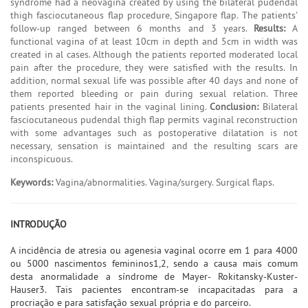
syndrome had a neovagina created by using the bilateral pudendal
thigh fasciocutaneous flap procedure, Singapore flap. The patients'
follow-up ranged between 6 months and 3 years.
Results:
A
functional vagina of at least 10cm in depth and 5cm in width was
created in al cases. Although the patients reported moderated local
pain after the procedure, they were satisfied with the results. In
addition, normal sexual life was possible after 40 days and none of
them reported bleeding or pain during sexual relation. Three
patients presented hair in the vaginal lining.
Conclusion:
Bilateral
fasciocutaneous pudendal thigh flap permits vaginal reconstruction
with some advantages such as postoperative dilatation is not
necessary, sensation is maintained and the resulting scars are
inconspicuous.
Keywords:
Vagina/abnormalities. Vagina/surgery. Surgical flaps.
INTRODUÇÃO
A incidência de atresia ou agenesia vaginal ocorre em 1 para 4000
ou 5000 nascimentos femininos1,2, sendo a causa mais comum
desta anormalidade a síndrome de Mayer- Rokitansky-Kuster-
Hauser3. Tais pacientes encontram-se incapacitadas para a
procriação e para satisfação sexual própria e do parceiro.