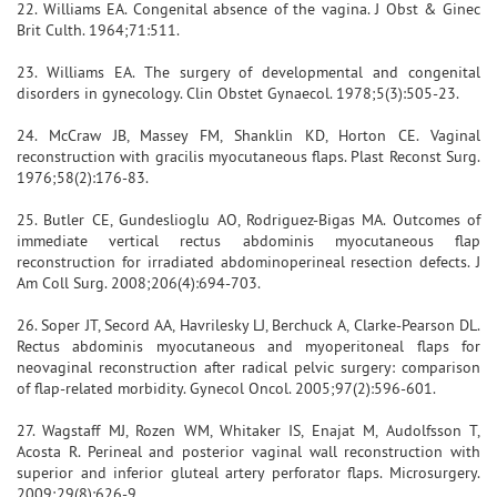
22. Williams EA. Congenital absence of the vagina. J Obst & Ginec
Brit Culth. 1964;71:511.
23. Williams EA. The surgery of developmental and congenital
disorders in gynecology. Clin Obstet Gynaecol. 1978;5(3):505-23.
24. McCraw JB, Massey FM, Shanklin KD, Horton CE. Vaginal
reconstruction with gracilis myocutaneous flaps. Plast Reconst Surg.
1976;58(2):176-83.
25. Butler CE, Gundeslioglu AO, Rodriguez-Bigas MA. Outcomes of
immediate vertical rectus abdominis myocutaneous flap
reconstruction for irradiated abdominoperineal resection defects. J
Am Coll Surg. 2008;206(4):694-703.
26. Soper JT, Secord AA, Havrilesky LJ, Berchuck A, Clarke-Pearson DL.
Rectus abdominis myocutaneous and myoperitoneal flaps for
neovaginal reconstruction after radical pelvic surgery: comparison
of flap-related morbidity. Gynecol Oncol. 2005;97(2):596-601.
27. Wagstaff MJ, Rozen WM, Whitaker IS, Enajat M, Audolfsson T,
Acosta R. Perineal and posterior vaginal wall reconstruction with
superior and inferior gluteal artery perforator flaps. Microsurgery.
2009;29(8):626-9.