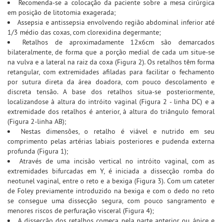
Recomenda-se a colocação da paciente sobre a mesa cirúrgica
em posição de litotomia exagerada;
Assepsia e antissepsia envolvendo região abdominal inferior até
1/3 médio das coxas, com clorexidina degermante;
Retalhos de aproximadamente 12x6cm são demarcados
bilateralmente, de forma que a porção medial de cada um situe-se
na vulva e a lateral na raiz da coxa (Figura 2). Os retalhos têm forma
retangular, com extremidades afiladas para facilitar o fechamento
por sutura direta da área doadora, com pouco descolamento e
discreta tensão. A base dos retalhos situa-se posteriormente,
localizandose à altura do intróito vaginal (Figura 2 - linha DC) e a
extremidade dos retalhos é anterior, à altura do triângulo femoral
(Figura 2-linha AB);
Nestas dimensões, o retalho é viável e nutrido em seu
comprimento pelas artérias labiais posteriores e pudenda externa
profunda (Figura 1);
Através de uma incisão vertical no intróito vaginal, com as
extremidades bifurcadas em Y, é iniciada a dissecção romba do
neotunel vaginal, entre o reto e a bexiga (Figura 3). Com um cateter
de Foley previamente introduzido na bexiga e com o dedo no reto
se consegue uma dissecção segura, com pouco sangramento e
menores riscos de perfuração visceral (Figura 4);
A dissecção dos retalhos começa pela parte anterior ou ápice e