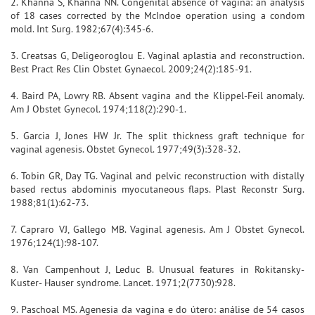
2. Khanna S, Khanna NN. Congenital absence of vagina: an analysis
of 18 cases corrected by the McIndoe operation using a condom
mold. Int Surg. 1982;67(4):345-6.
3. Creatsas G, Deligeoroglou E. Vaginal aplastia and reconstruction.
Best Pract Res Clin Obstet Gynaecol. 2009;24(2):185-91.
4. Baird PA, Lowry RB. Absent vagina and the Klippel-Feil anomaly.
Am J Obstet Gynecol. 1974;118(2):290-1.
5. Garcia J, Jones HW Jr. The split thickness graft technique for
vaginal agenesis. Obstet Gynecol. 1977;49(3):328-32.
6. Tobin GR, Day TG. Vaginal and pelvic reconstruction with distally
based rectus abdominis myocutaneous flaps. Plast Reconstr Surg.
1988;81(1):62-73.
7. Capraro VJ, Gallego MB. Vaginal agenesis. Am J Obstet Gynecol.
1976;124(1):98-107.
8. Van Campenhout J, Leduc B. Unusual features in Rokitansky-
Kuster- Hauser syndrome. Lancet. 1971;2(7730):928.
9. Paschoal MS. Agenesia da vagina e do útero: análise de 54 casos