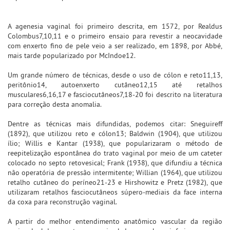
A agenesia vaginal foi primeiro descrita, em 1572, por Realdus
Colombus7,10,11 e o primeiro ensaio para revestir a neocavidade
com enxerto fino de pele veio a ser realizado, em 1898, por Abbé,
mais tarde popularizado por McIndoe12.
Um grande número de técnicas, desde o uso de cólon e reto11,13,
peritônio14, autoenxerto cutâneo12,15 até retalhos
musculares6,16,17 e fasciocutâneos7,18-20 foi descrito na literatura
para correção desta anomalia.
Dentre as técnicas mais difundidas, podemos citar: Sneguireff
(1892), que utilizou reto e cólon13; Baldwin (1904), que utilizou
ílio; Willis e Kantar (1938), que popularizaram o método de
reepitelização espontânea do trato vaginal por meio de um cateter
colocado no septo retovesical; Frank (1938), que difundiu a técnica
não operatória de pressão intermitente; Willian (1964), que utilizou
retalho cutâneo do períneo21-23 e Hirshowitz e Pretz (1982), que
utilizaram retalhos fasciocutâneos súpero-mediais da face interna
da coxa para reconstrução vaginal.
A partir do melhor entendimento anatômico vascular da região