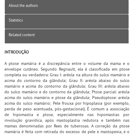
About the authors
Statistics
Related content
INTRODUÇÃO
A ptose mamária é a discrepância entre o volume da mama e o
envelope cutâneo. Segundo Regnault, ela é classificada em ptose
completa ou verdadeira: Grau I: aréola na altura do sulco mamário e
acima do contorno da glândula; Grau II: aréola abaixo do sulco
mamário e acima do contorno da glândula; Grau III: aréola abaixo
do sulco mamário e do contorno da glândula; Ptose parcial: aréola
acima do sulco mamário e ptose da glândula; Pseudoptose: aréola
acima do sulco mamário; Pele frouxa por hipoplasia (por exemplo,
perda de peso acentuada, pós-gestacional). É comum a associação
de hipomastia e ptose, especialmente nas hipomastias por
involução gravídica, após mastoplastia redutora e também nas
mamas denominadas por Rees de tuberosas. A correção da ptose
mamária é feita com retirada do excesso de pele e mastopexia, e o