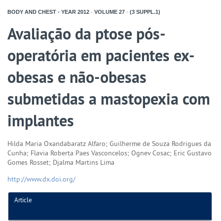
BODY AND CHEST - YEAR
2012
-
VOLUME
27
-
(3 SUPPL.1)
Avaliação da ptose pós-
operatória em pacientes ex-
obesas e não-obesas
submetidas a mastopexia com
implantes
Hilda Maria Oxandabaratz Alfaro; Guilherme de Souza Rodrigues da
Cunha; Flavia Roberta Paes Vasconcelos; Ognev Cosac; Eric Gustavo
Gomes Rosset; Djalma Martins Lima
http://www.dx.doi.org/
Article