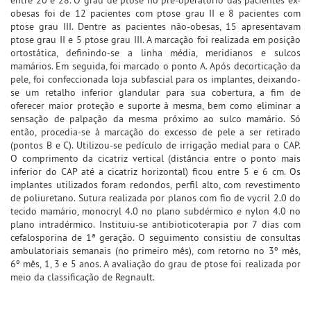
obesas foi de 12 pacientes com ptose grau II e 8 pacientes com
ptose grau III. Dentre as pacientes não-obesas, 15 apresentavam
ptose grau II e 5 ptose grau III. A marcação foi realizada em posição
ortostática, definindo-se a linha média, meridianos e sulcos
mamários. Em seguida, foi marcado o ponto A. Após decorticação da
pele, foi confeccionada loja subfascial para os implantes, deixando-
se um retalho inferior glandular para sua cobertura, a fim de
oferecer maior proteção e suporte à mesma, bem como eliminar a
sensação de palpação da mesma próximo ao sulco mamário. Só
então, procedia-se à marcação do excesso de pele a ser retirado
(pontos B e C). Utilizou-se pedículo de irrigação medial para o CAP.
O comprimento da cicatriz vertical (distância entre o ponto mais
inferior do CAP até a cicatriz horizontal) ficou entre 5 e 6 cm. Os
implantes utilizados foram redondos, perfil alto, com revestimento
de poliuretano. Sutura realizada por planos com fio de vycril 2.0 do
tecido mamário, monocryl 4.0 no plano subdérmico e nylon 4.0 no
plano intradérmico. Instituiu-se antibioticoterapia por 7 dias com
cefalosporina de 1ª geração. O seguimento consistiu de consultas
ambulatoriais semanais (no primeiro mês), com retorno no 3º mês,
6º mês, 1, 3 e 5 anos. A avaliação do grau de ptose foi realizada por
meio da classificação de Regnault.