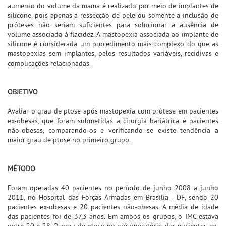
aumento do volume da mama é realizado por meio de implantes de
silicone, pois apenas a ressecção de pele ou somente a inclusão de
próteses não seriam suficientes para solucionar a ausência de
volume associada à flacidez. A mastopexia associada ao implante de
silicone é considerada um procedimento mais complexo do que as
mastopexias sem implantes, pelos resultados variáveis, recidivas e
complicações relacionadas.
OBJETIVO
Avaliar o grau de ptose após mastopexia com prótese em pacientes
ex-obesas, que foram submetidas a cirurgia bariátrica e pacientes
não-obesas, comparando-os e verificando se existe tendência a
maior grau de ptose no primeiro grupo.
MÉTODO
Foram operadas 40 pacientes no período de junho 2008 a junho
2011, no Hospital das Forças Armadas em Brasília - DF, sendo 20
pacientes ex-obesas e 20 pacientes não-obesas. A média de idade
das pacientes foi de 37,3 anos. Em ambos os grupos, o IMC estava
entre 20 e 28. O grau de ptose no pré-operatório das pacientes ex-