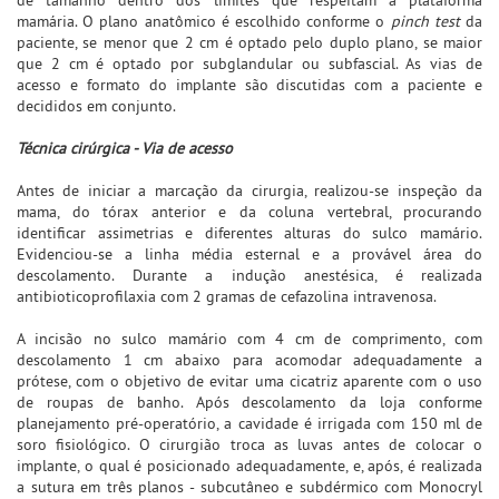
mamária. O plano anatômico é escolhido conforme o
pinch test
da
paciente, se menor que 2 cm é optado pelo duplo plano, se maior
que 2 cm é optado por subglandular ou subfascial. As vias de
acesso e formato do implante são discutidas com a paciente e
decididos em conjunto.
Técnica cirúrgica - Via de acesso
Antes de iniciar a marcação da cirurgia, realizou-se inspeção da
mama, do tórax anterior e da coluna vertebral, procurando
identificar assimetrias e diferentes alturas do sulco mamário.
Evidenciou-se a linha média esternal e a provável área do
descolamento. Durante a indução anestésica, é realizada
antibioticoprofilaxia com 2 gramas de cefazolina intravenosa.
A incisão no sulco mamário com 4 cm de comprimento, com
descolamento 1 cm abaixo para acomodar adequadamente a
prótese, com o objetivo de evitar uma cicatriz aparente com o uso
de roupas de banho. Após descolamento da loja conforme
planejamento pré-operatório, a cavidade é irrigada com 150 ml de
soro fisiológico. O cirurgião troca as luvas antes de colocar o
implante, o qual é posicionado adequadamente, e, após, é realizada
a sutura em três planos - subcutâneo e subdérmico com Monocryl