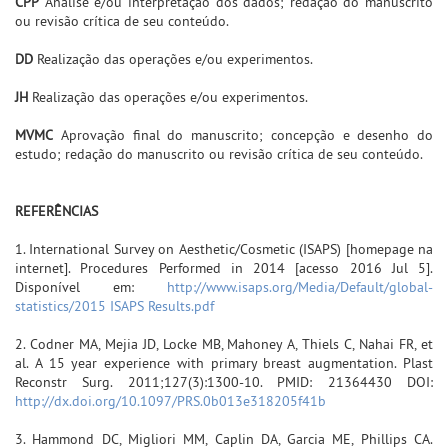
CPP
Análise e/ou interpretação dos dados; redação do manuscrito
ou revisão crítica de seu conteúdo.
DD
Realização das operações e/ou experimentos.
JH
Realização das operações e/ou experimentos.
MVMC
Aprovação final do manuscrito; concepção e desenho do
estudo; redação do manuscrito ou revisão crítica de seu conteúdo.
REFERÊNCIAS
1. International Survey on Aesthetic/Cosmetic (ISAPS) [homepage na
internet]. Procedures Performed in 2014 [acesso 2016 Jul 5].
Disponível em:
http://www.isaps.org/Media/Default/global-
statistics/2015 ISAPS Results.pdf
2. Codner MA, Mejia JD, Locke MB, Mahoney A, Thiels C, Nahai FR, et
al. A 15 year experience with primary breast augmentation. Plast
Reconstr Surg. 2011;127(3):1300-10. PMID: 21364430 DOI:
http://dx.doi.org/10.1097/PRS.0b013e318205f41b
3. Hammond DC, Migliori MM, Caplin DA, Garcia ME, Phillips CA.