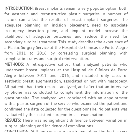
INTRODUCTION:
Breast implants remain a very popular option both
for aesthetic and reconstructive plastic surgeries. A number of
factors can affect the results of breast implant surgeries. The
adequate planning on incision placement, need to associate
mastopexy, insertion plane, and implant model increase the
likelihood of adequate outcomes and reduce the need for
secondary surgical treatment. This study describes the experience of
a Plastic Surgery Service at the Hospital de Clínicas de Porto Alegre
from 2011 to 2016 by correlating surgical planning with
complication rates and surgical reintervention.
METHODS:
A retrospective cohort that analyzed patients who
underwent breast implants at the Hospital de Clínicas de Porto
Alegre between 2011 and 2016, and included only cases of
aesthetic breast augmentation, associated or not with mastopexy.
All patients had their records analyzed, and after that an interview
by phone was conducted to complement the information of the
questionnaire. The analyzed was concluded with an appointment
with a plastic surgeon of the service who examined the patient and
confirmed the data collected for the questionnaire. No patients was
evaluated by the assistant surgeon in last examination.
RESULTS:
There was no significant difference between variation in
surgical planning and incidence of complications.
CONCLUSION:
Still, no consensus exists regarding the best access