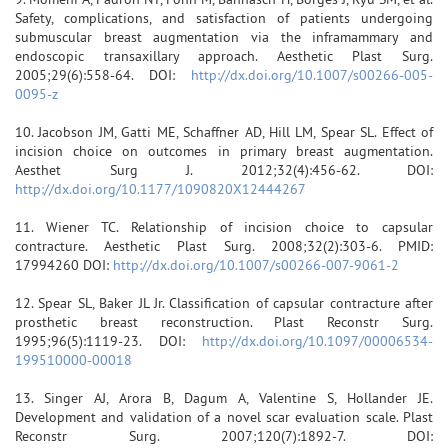
Safety, complications, and satisfaction of patients undergoing
submuscular breast augmentation via the inframammary and
endoscopic transaxillary approach. Aesthetic Plast Surg.
2005;29(6):558-64. DOI:
http://dx.doi.org/10.1007/s00266-005-
0095-z
10. Jacobson JM, Gatti ME, Schaffner AD, Hill LM, Spear SL. Effect of
incision choice on outcomes in primary breast augmentation.
Aesthet Surg J. 2012;32(4):456-62. DOI:
http://dx.doi.org/10.1177/1090820X12444267
11. Wiener TC. Relationship of incision choice to capsular
contracture. Aesthetic Plast Surg. 2008;32(2):303-6. PMID:
17994260 DOI:
http://dx.doi.org/10.1007/s00266-007-9061-2
12. Spear SL, Baker JL Jr. Classification of capsular contracture after
prosthetic breast reconstruction. Plast Reconstr Surg.
1995;96(5):1119-23. DOI:
http://dx.doi.org/10.1097/00006534-
199510000-00018
13. Singer AJ, Arora B, Dagum A, Valentine S, Hollander JE.
Development and validation of a novel scar evaluation scale. Plast
Reconstr Surg. 2007;120(7):1892-7. DOI: