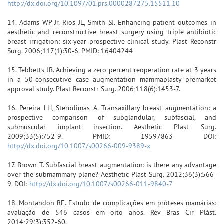
http://dx.doi.org/10.1097/01.prs.0000287275.15511.10
14. Adams WP Jr, Rios JL, Smith SJ. Enhancing patient outcomes in
aesthetic and reconstructive breast surgery using triple antibiotic
breast irrigation: six-year prospective clinical study. Plast Reconstr
Surg. 2006;117(1):30-6. PMID: 16404244
15. Tebbetts JB. Achieving a zero percent reoperation rate at 3 years
in a 50-consecutive case augmentation mammaplasty premarket
approval study. Plast Reconstr Surg. 2006;118(6):1453-7.
16. Pereira LH, Sterodimas A. Transaxillary breast augmentation: a
prospective comparison of subglandular, subfascial, and
submuscular implant insertion. Aesthetic Plast Surg.
2009;33(5):752-9. PMID: 19597863 DOI:
http://dx.doi.org/10.1007/s00266-009-9389-x
17. Brown T. Subfascial breast augmentation: is there any advantage
over the submammary plane? Aesthetic Plast Surg. 2012;36(3):566-
9. DOI:
http://dx.doi.org/10.1007/s00266-011-9840-7
18. Montandon RE. Estudo de complicações em próteses mamárias:
avaliação de 546 casos em oito anos. Rev Bras Cir Plást.
2014;29(3):352-60.