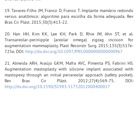
19. Tavares-Filho JM, Franco D, Franco T. Implante mamário redondo
versus anatômico: algoritmo para escolha da forma adequada. Rev
Bras Cir Plást. 2015;30(3):413-22.
20. Han HH, Kim KK, Lee KH, Park D, Rhie JW, Ahn ST, et al.
Transareolar-perinipple (areolar omega) zigzag incision for
augmentation mammaplasty. Plast Reconstr Surg. 2015;135(3):517e-
725e. DOI:
http://dx.doi.org/10.1097/PRS.0000000000000967
21. Almeida ARH, Araújo GKM, Mafra AVC, Pimenta PS, Fabrini HS.
Augmentation mastoplasty with silicone implant associated with
mastopexy through an initial periareolar approach (safety pocket).
Rev Bras Cir Plást. 2012;27(4):569-75. DOI:
http://dx.doi.org/10.1590/S1983-51752012000400017