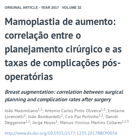
ORIGINAL ARTICLE - YEAR
2017
-
VOLUME
32
-
Mamoplastia de aumento:
correlação entre o
planejamento cirúrgico e as
taxas de complicações pós-
operatórias
Breast augmentation: correlation between surgical
planning and complication rates after surgery
1,2
1,2
João Maximiliano
; Antonio Carlos Pinto Oliveira
; Emilaine
2
2
1,2
Lorencetti
; João Bombardelli
; Ciro Paz Portinho
; Daniel
1,2
1
1,2,3
Deggerone
; Jorge Hoyos
; Marcus Vinicius Martins Collares
http://www.dx.doi.org/10.5935/2177-1235.2017RBCP0056