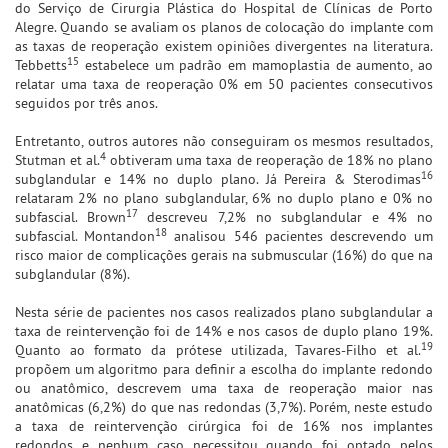
do Serviço de Cirurgia Plástica do Hospital de Clínicas de Porto
Alegre. Quando se avaliam os planos de colocação do implante com
as taxas de reoperação existem opiniões divergentes na literatura.
15
Tebbetts
estabelece um padrão em mamoplastia de aumento, ao
relatar uma taxa de reoperação 0% em 50 pacientes consecutivos
seguidos por três anos.
Entretanto, outros autores não conseguiram os mesmos resultados,
4
Stutman et al.
obtiveram uma taxa de reoperação de 18% no plano
16
subglandular e 14% no duplo plano. Já Pereira & Sterodimas
relataram 2% no plano subglandular, 6% no duplo plano e 0% no
17
subfascial. Brown
descreveu 7,2% no subglandular e 4% no
18
subfascial. Montandon
analisou 546 pacientes descrevendo um
risco maior de complicações gerais na submuscular (16%) do que na
subglandular (8%).
Nesta série de pacientes nos casos realizados plano subglandular a
taxa de reintervenção foi de 14% e nos casos de duplo plano 19%.
19
Quanto ao formato da prótese utilizada, Tavares-Filho et al.
propõem um algoritmo para definir a escolha do implante redondo
ou anatômico, descrevem uma taxa de reoperação maior nas
anatômicas (6,2%) do que nas redondas (3,7%). Porém, neste estudo
a taxa de reintervenção cirúrgica foi de 16% nos implantes
redondos e nenhum caso necessitou quando foi optado pelos