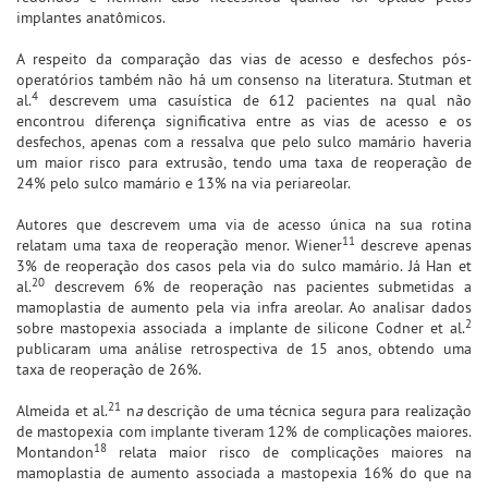
implantes anatômicos.
A respeito da comparação das vias de acesso e desfechos pós-
operatórios também não há um consenso na literatura. Stutman et
4
al.
descrevem uma casuística de 612 pacientes na qual não
encontrou diferença significativa entre as vias de acesso e os
desfechos, apenas com a ressalva que pelo sulco mamário haveria
um maior risco para extrusão, tendo uma taxa de reoperação de
24% pelo sulco mamário e 13% na via periareolar.
Autores que descrevem uma via de acesso única na sua rotina
11
relatam uma taxa de reoperação menor. Wiener
descreve apenas
3% de reoperação dos casos pela via do sulco mamário. Já Han et
20
al.
descrevem 6% de reoperação nas pacientes submetidas a
mamoplastia de aumento pela via infra areolar. Ao analisar dados
2
sobre mastopexia associada a implante de silicone Codner et al.
publicaram uma análise retrospectiva de 15 anos, obtendo uma
taxa de reoperação de 26%.
21
Almeida et al.
n
a
descrição de uma técnica segura para realização
de mastopexia com implante tiveram 12% de complicações maiores.
18
Montandon
relata maior risco de complicações maiores na
mamoplastia de aumento associada a mastopexia 16% do que na