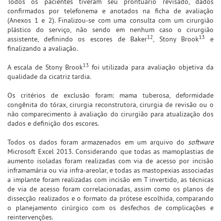
Todos os pacientes tiveram seu prontuário revisado, dados
confirmados por telefonema e anotados na ficha de avaliação
(Anexos 1 e 2). Finalizou-se com uma consulta com um cirurgião
plástico do serviço, não sendo em nenhum caso o cirurgião
12
13
assistente, definindo os escores de Baker
, Stony Brook
e
finalizando a avaliação.
13
A escala de Stony Brook
foi utilizada para avaliação objetiva da
qualidade da cicatriz tardia.
Os critérios de exclusão foram: mama tuberosa, deformidade
congênita do tórax, cirurgia reconstrutora, cirurgia de revisão ou o
não comparecimento à avaliação do cirurgião para atualização dos
dados e definição dos escores.
Todos os dados foram armazenados em um arquivo do
software
Microsoft Excel 2013. Considerando que todas as mamoplastias de
aumento isoladas foram realizadas com via de acesso por incisão
inframamária ou via infra-areolar, e todas as mastopexias associadas
a implante foram realizadas com incisão em T invertido, as técnicas
de via de acesso foram correlacionadas, assim como os planos de
dissecção realizados e o formato da prótese escolhida, comparando
o planejamento cirúrgico com os desfechos de complicações e
reintervenções.