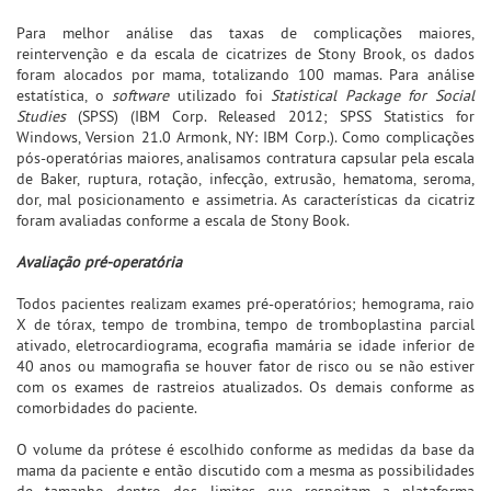
Para melhor análise das taxas de complicações maiores,
reintervenção e da escala de cicatrizes de Stony Brook, os dados
foram alocados por mama, totalizando 100 mamas. Para análise
estatística, o
software
utilizado foi
Statistical Package for Social
Studies
(SPSS) (IBM Corp. Released 2012; SPSS Statistics for
Windows, Version 21.0 Armonk, NY: IBM Corp.). Como complicações
pós-operatórias maiores, analisamos contratura capsular pela escala
de Baker, ruptura, rotação, infecção, extrusão, hematoma, seroma,
dor, mal posicionamento e assimetria. As características da cicatriz
foram avaliadas conforme a escala de Stony Book.
Avaliação pré-operatória
Todos pacientes realizam exames pré-operatórios; hemograma, raio
X de tórax, tempo de trombina, tempo de tromboplastina parcial
ativado, eletrocardiograma, ecografia mamária se idade inferior de
40 anos ou mamografia se houver fator de risco ou se não estiver
com os exames de rastreios atualizados. Os demais conforme as
comorbidades do paciente.
O volume da prótese é escolhido conforme as medidas da base da
mama da paciente e então discutido com a mesma as possibilidades
de tamanho dentro dos limites que respeitam a plataforma