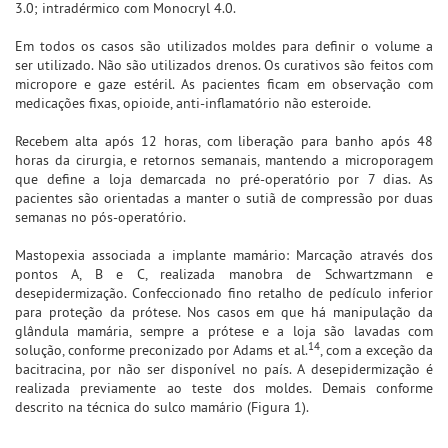
3.0; intradérmico com Monocryl 4.0.
Em todos os casos são utilizados moldes para definir o volume a
ser utilizado. Não são utilizados drenos. Os curativos são feitos com
micropore e gaze estéril. As pacientes ficam em observação com
medicações fixas, opioide, anti-inflamatório não esteroide.
Recebem alta após 12 horas, com liberação para banho após 48
horas da cirurgia, e retornos semanais, mantendo a microporagem
que define a loja demarcada no pré-operatório por 7 dias. As
pacientes são orientadas a manter o sutiã de compressão por duas
semanas no pós-operatório.
Mastopexia associada a implante mamário: Marcação através dos
pontos A, B e C, realizada manobra de Schwartzmann e
desepidermização. Confeccionado fino retalho de pedículo inferior
para proteção da prótese. Nos casos em que há manipulação da
glândula mamária, sempre a prótese e a loja são lavadas com
14
solução, conforme preconizado por Adams et al.
, com a exceção da
bacitracina, por não ser disponível no país. A desepidermização é
realizada previamente ao teste dos moldes. Demais conforme
descrito na técnica do sulco mamário (Figura 1).