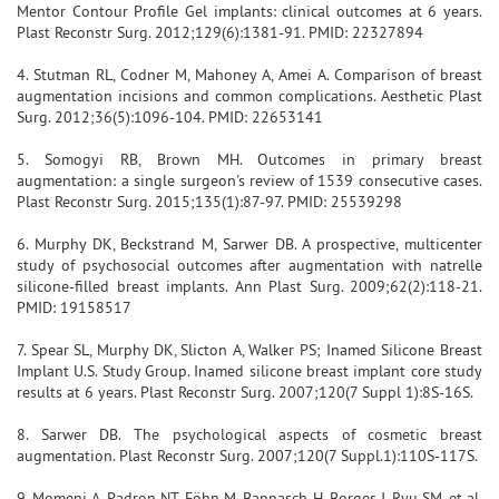
Mentor Contour Profile Gel implants: clinical outcomes at 6 years.
Plast Reconstr Surg. 2012;129(6):1381-91. PMID: 22327894
4. Stutman RL, Codner M, Mahoney A, Amei A. Comparison of breast
augmentation incisions and common complications. Aesthetic Plast
Surg. 2012;36(5):1096-104. PMID: 22653141
5. Somogyi RB, Brown MH. Outcomes in primary breast
augmentation: a single surgeon's review of 1539 consecutive cases.
Plast Reconstr Surg. 2015;135(1):87-97. PMID: 25539298
6. Murphy DK, Beckstrand M, Sarwer DB. A prospective, multicenter
study of psychosocial outcomes after augmentation with natrelle
silicone-filled breast implants. Ann Plast Surg. 2009;62(2):118-21.
PMID: 19158517
7. Spear SL, Murphy DK, Slicton A, Walker PS; Inamed Silicone Breast
Implant U.S. Study Group. Inamed silicone breast implant core study
results at 6 years. Plast Reconstr Surg. 2007;120(7 Suppl 1):8S-16S.
8. Sarwer DB. The psychological aspects of cosmetic breast
augmentation. Plast Reconstr Surg. 2007;120(7 Suppl.1):110S-117S.
9. Momeni A, Padron NT, Föhn M, Bannasch H, Borges J, Ryu SM, et al.