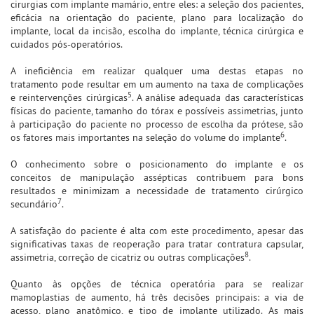
cirurgias com implante mamário, entre eles: a seleção dos pacientes,
eficácia na orientação do paciente, plano para localização do
implante, local da incisão, escolha do implante, técnica cirúrgica e
cuidados pós-operatórios.
A ineficiência em realizar qualquer uma destas etapas no
tratamento pode resultar em um aumento na taxa de complicações
5
e reintervenções cirúrgicas
. A análise adequada das características
físicas do paciente, tamanho do tórax e possíveis assimetrias, junto
à participação do paciente no processo de escolha da prótese, são
6
os fatores mais importantes na seleção do volume do implante
.
O conhecimento sobre o posicionamento do implante e os
conceitos de manipulação assépticas contribuem para bons
resultados e minimizam a necessidade de tratamento cirúrgico
7
secundário
.
A satisfação do paciente é alta com este procedimento, apesar das
significativas taxas de reoperação para tratar contratura capsular,
8
assimetria, correção de cicatriz ou outras complicações
.
Quanto às opções de técnica operatória para se realizar
mamoplastias de aumento, há três decisões principais: a via de
acesso, plano anatômico, e tipo de implante utilizado. As mais