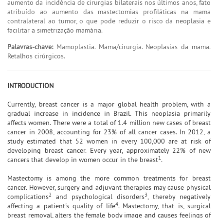
aumento da incidência de cirurgias bilaterais nos últimos anos, fato
atribuído ao aumento das mastectomias profiláticas na mama
contralateral ao tumor, o que pode reduzir o risco da neoplasia e
facilitar a simetrização mamária.
Palavras-chave:
Mamoplastia. Mama/cirurgia. Neoplasias da mama.
Retalhos cirúrgicos.
INTRODUCTION
Currently, breast cancer is a major global health problem, with a
gradual increase in incidence in Brazil. This neoplasia primarily
affects women. There were a total of 1.4 million new cases of breast
cancer in 2008, accounting for 23% of all cancer cases. In 2012, a
study estimated that 52 women in every 100,000 are at risk of
developing breast cancer. Every year, approximately 22% of new
1
cancers that develop in women occur in the breast
.
Mastectomy is among the more common treatments for breast
cancer. However, surgery and adjuvant therapies may cause physical
2
3
complications
and psychological disorders
, thereby negatively
4
affecting a patient's quality of life
. Mastectomy, that is, surgical
breast removal, alters the female body image and causes feelings of