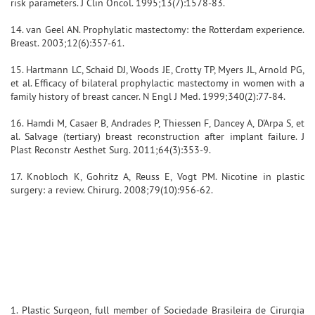
risk parameters. J Clin Oncol. 1995;13(7):1578-83.
14. van Geel AN. Prophylatic mastectomy: the Rotterdam experience.
Breast. 2003;12(6):357-61.
15. Hartmann LC, Schaid DJ, Woods JE, Crotty TP, Myers JL, Arnold PG,
et al. Efficacy of bilateral prophylactic mastectomy in women with a
family history of breast cancer. N Engl J Med. 1999;340(2):77-84.
16. Hamdi M, Casaer B, Andrades P, Thiessen F, Dancey A, D'Arpa S, et
al. Salvage (tertiary) breast reconstruction after implant failure. J
Plast Reconstr Aesthet Surg. 2011;64(3):353-9.
17. Knobloch K, Gohritz A, Reuss E, Vogt PM. Nicotine in plastic
surgery: a review. Chirurg. 2008;79(10):956-62.
1. Plastic Surgeon, full member of Sociedade Brasileira de Cirurgia