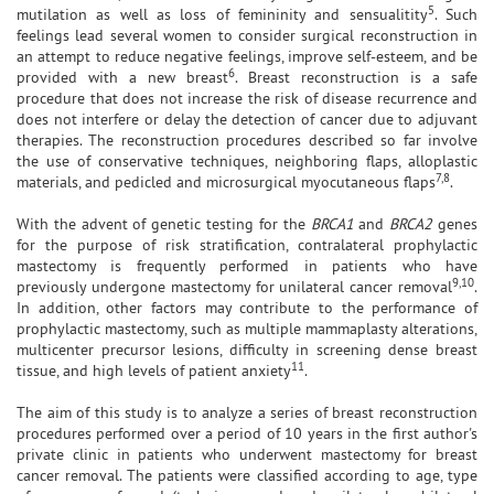
5
mutilation as well as loss of femininity and sensualitity
. Such
feelings lead several women to consider surgical reconstruction in
an attempt to reduce negative feelings, improve self-esteem, and be
6
provided with a new breast
. Breast reconstruction is a safe
procedure that does not increase the risk of disease recurrence and
does not interfere or delay the detection of cancer due to adjuvant
therapies. The reconstruction procedures described so far involve
the use of conservative techniques, neighboring flaps, alloplastic
7,8
materials, and pedicled and microsurgical myocutaneous flaps
.
With the advent of genetic testing for the
BRCA1
and
BRCA2
genes
for the purpose of risk stratification, contralateral prophylactic
mastectomy is frequently performed in patients who have
9,10
previously undergone mastectomy for unilateral cancer removal
.
In addition, other factors may contribute to the performance of
prophylactic mastectomy, such as multiple mammaplasty alterations,
multicenter precursor lesions, difficulty in screening dense breast
11
tissue, and high levels of patient anxiety
.
The aim of this study is to analyze a series of breast reconstruction
procedures performed over a period of 10 years in the first author's
private clinic in patients who underwent mastectomy for breast
cancer removal. The patients were classified according to age, type