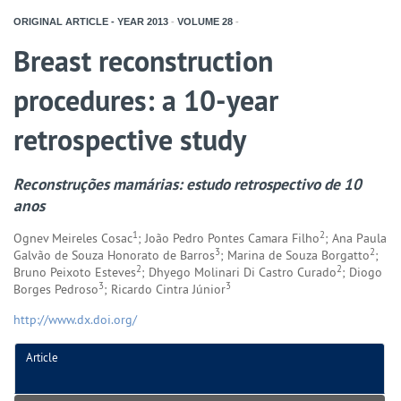
ORIGINAL ARTICLE - YEAR
2013
-
VOLUME
28
-
Breast reconstruction
procedures: a 10-year
retrospective study
Reconstruções mamárias: estudo retrospectivo de 10
anos
1
2
Ognev Meireles Cosac
; João Pedro Pontes Camara Filho
; Ana Paula
3
2
Galvão de Souza Honorato de Barros
; Marina de Souza Borgatto
;
2
2
Bruno Peixoto Esteves
; Dhyego Molinari Di Castro Curado
; Diogo
3
3
Borges Pedroso
; Ricardo Cintra Júnior
http://www.dx.doi.org/
Article