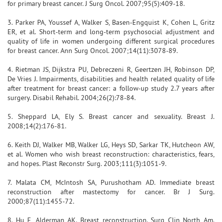
for primary breast cancer. J Surg Oncol. 2007;95(5):409-18.
3. Parker PA, Youssef A, Walker S, Basen-Engquist K, Cohen L, Gritz
ER, et al. Short-term and long-term psychosocial adjustment and
quality of life in women undergoing different surgical procedures
for breast cancer. Ann Surg Oncol. 2007;14(11):3078-89.
4. Rietman JS, Dijkstra PU, Debreczeni R, Geertzen JH, Robinson DP,
De Vries J. Impairments, disabilities and health related quality of life
after treatment for breast cancer: a follow-up study 2.7 years after
surgery. Disabil Rehabil. 2004;26(2):78-84.
5. Sheppard LA, Ely S. Breast cancer and sexuality. Breast J.
2008;14(2):176-81.
6. Keith DJ, Walker MB, Walker LG, Heys SD, Sarkar TK, Hutcheon AW,
et al. Women who wish breast reconstruction: characteristics, fears,
and hopes. Plast Reconstr Surg. 2003;111(3):1051-9.
7. Malata CM, McIntosh SA, Purushotham AD. Immediate breast
reconstruction after mastectomy for cancer. Br J Surg.
2000;87(11):1455-72.
8. Hu E, Alderman AK. Breast reconstruction. Surg Clin North Am.