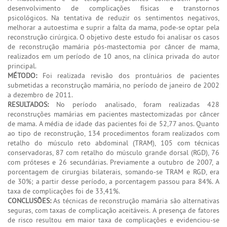
desenvolvimento de complicações físicas e transtornos
psicológicos. Na tentativa de reduzir os sentimentos negativos,
melhorar a autoestima e suprir a falta da mama, pode-se optar pela
reconstrução cirúrgica. O objetivo deste estudo foi analisar os casos
de reconstrução mamária pós-mastectomia por câncer de mama,
realizados em um período de 10 anos, na clínica privada do autor
principal.
MÉTODO:
Foi realizada revisão dos prontuários de pacientes
submetidas a reconstrução mamária, no período de janeiro de 2002
a dezembro de 2011.
RESULTADOS:
No período analisado, foram realizadas 428
reconstruções mamárias em pacientes mastectomizadas por câncer
de mama. A média de idade das pacientes foi de 52,77 anos. Quanto
ao tipo de reconstrução, 134 procedimentos foram realizados com
retalho do músculo reto abdominal (TRAM), 105 com técnicas
conservadoras, 87 com retalho do músculo grande dorsal (RGD), 76
com próteses e 26 secundárias. Previamente a outubro de 2007, a
porcentagem de cirurgias bilaterais, somando-se TRAM e RGD, era
de 30%; a partir desse período, a porcentagem passou para 84%. A
taxa de complicações foi de 33,41%.
CONCLUSÕES:
As técnicas de reconstrução mamária são alternativas
seguras, com taxas de complicação aceitáveis. A presença de fatores
de risco resultou em maior taxa de complicações e evidenciou-se