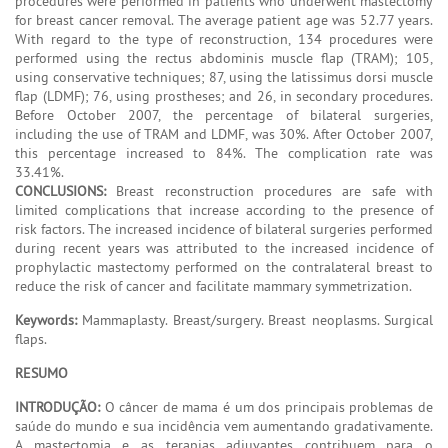
procedures were performed in patients who underwent mastectomy
for breast cancer removal. The average patient age was 52.77 years.
With regard to the type of reconstruction, 134 procedures were
performed using the rectus abdominis muscle flap (TRAM); 105,
using conservative techniques; 87, using the latissimus dorsi muscle
flap (LDMF); 76, using prostheses; and 26, in secondary procedures.
Before October 2007, the percentage of bilateral surgeries,
including the use of TRAM and LDMF, was 30%. After October 2007,
this percentage increased to 84%. The complication rate was
33.41%.
CONCLUSIONS:
Breast reconstruction procedures are safe with
limited complications that increase according to the presence of
risk factors. The increased incidence of bilateral surgeries performed
during recent years was attributed to the increased incidence of
prophylactic mastectomy performed on the contralateral breast to
reduce the risk of cancer and facilitate mammary symmetrization.
Keywords:
Mammaplasty. Breast/surgery. Breast neoplasms. Surgical
flaps.
RESUMO
INTRODUÇÃO:
O câncer de mama é um dos principais problemas de
saúde do mundo e sua incidência vem aumentando gradativamente.
A mastectomia e as terapias adjuvantes contribuem para o