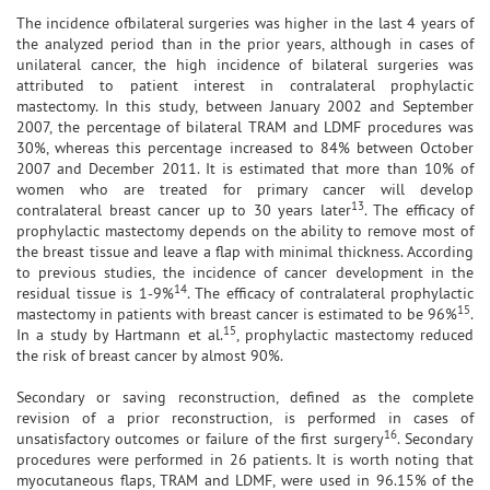
The incidence ofbilateral surgeries was higher in the last 4 years of
the analyzed period than in the prior years, although in cases of
unilateral cancer, the high incidence of bilateral surgeries was
attributed to patient interest in contralateral prophylactic
mastectomy. In this study, between January 2002 and September
2007, the percentage of bilateral TRAM and LDMF procedures was
30%, whereas this percentage increased to 84% between October
2007 and December 2011. It is estimated that more than 10% of
women who are treated for primary cancer will develop
13
contralateral breast cancer up to 30 years later
. The efficacy of
prophylactic mastectomy depends on the ability to remove most of
the breast tissue and leave a flap with minimal thickness. According
to previous studies, the incidence of cancer development in the
14
residual tissue is 1-9%
. The efficacy of contralateral prophylactic
15
mastectomy in patients with breast cancer is estimated to be 96%
.
15
In a study by Hartmann et al.
, prophylactic mastectomy reduced
the risk of breast cancer by almost 90%.
Secondary or saving reconstruction, defined as the complete
revision of a prior reconstruction, is performed in cases of
16
unsatisfactory outcomes or failure of the first surgery
. Secondary
procedures were performed in 26 patients. It is worth noting that
myocutaneous flaps, TRAM and LDMF, were used in 96.15% of the