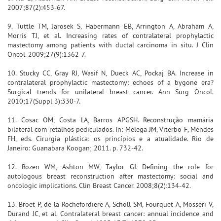
2007;87(2):453-67.
9. Tuttle TM, Jarosek S, Habermann EB, Arrington A, Abraham A,
Morris TJ, et al. Increasing rates of contralateral prophylactic
mastectomy among patients with ductal carcinoma in situ. J Clin
Oncol. 2009;27(9):1362-7.
10. Stucky CC, Gray RJ, Wasif N, Dueck AC, Pockaj BA. Increase in
contralateral prophylactic mastectomy: echoes of a bygone era?
Surgical trends for unilateral breast cancer. Ann Surg Oncol.
2010;17(Suppl 3):330-7.
11. Cosac OM, Costa LA, Barros APGSH. Reconstrução mamária
bilateral com retalhos pediculados. In: Melega JM, Viterbo F, Mendes
FH, eds. Cirurgia plástica: os princípios e a atualidade. Rio de
Janeiro: Guanabara Koogan; 2011. p. 732-42.
12. Rozen WM, Ashton MW, Taylor GI. Defining the role for
autologous breast reconstruction after mastectomy: social and
oncologic implications. Clin Breast Cancer. 2008;8(2):134-42.
13. Broet P, de la Rochefordiere A, Scholl SM, Fourquet A, Mosseri V,
Durand JC, et al. Contralateral breast cancer: annual incidence and