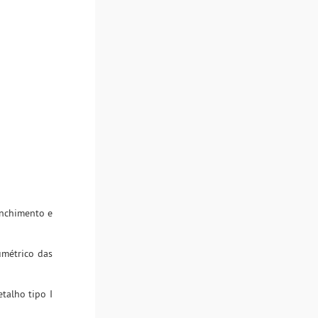
enchimento e
umétrico das
talho tipo I