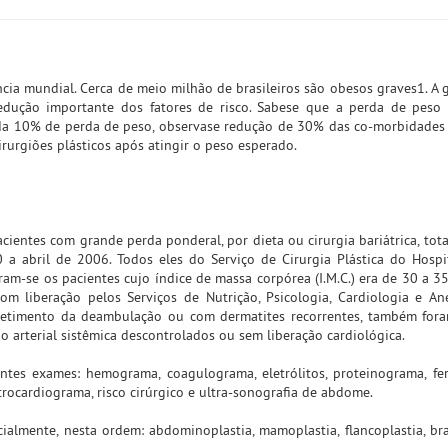
a mundial. Cerca de meio milhão de brasileiros são obesos graves1. A g
dução importante dos fatores de risco. Sabese que a perda de peso p
 cada 10% de perda de peso, observase redução de 30% das co-morbidades
rurgiões plásticos após atingir o peso esperado.
acientes com grande perda ponderal, por dieta ou cirurgia bariátrica, tot
 a abril de 2006. Todos eles do Serviço de Cirurgia Plástica do Hospi
ram-se os pacientes cujo índice de massa corpórea (I.M.C.) era de 30 a 3
om liberação pelos Serviços de Nutrição, Psicologia, Cardiologia e Ane
timento da deambulação ou com dermatites recorrentes, também foram
o arterial sistêmica descontrolados ou sem liberação cardiológica.
ntes exames: hemograma, coagulograma, eletrólitos, proteinograma, ferro
etrocardiograma, risco cirúrgico e ultra-sonografia de abdome.
ialmente, nesta ordem: abdominoplastia, mamoplastia, flancoplastia, bra