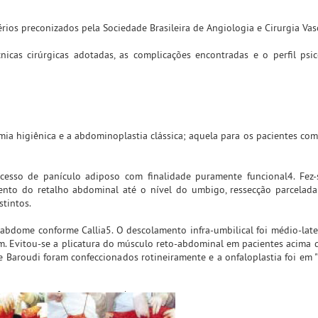
térios preconizados pela Sociedade Brasileira de Angiologia e Cirurgia Vas
nicas cirúrgicas adotadas, as complicações encontradas e o perfil psi
mia higiênica e a abdominoplastia clássica; aquela para os pacientes com
xcesso de panículo adiposo com finalidade puramente funcional4. Fez-
nto do retalho abdominal até o nível do umbigo, ressecção parcelada
tintos.
abdome conforme Callia5. O descolamento infra-umbilical foi médio-later
m. Evitou-se a plicatura do músculo reto-abdominal em pacientes acima 
de Baroudi foram confeccionados rotineiramente e a onfaloplastia foi em "