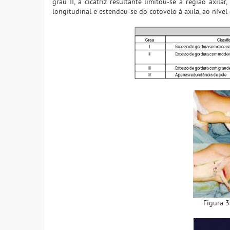
grau II, a cicatriz resultante limitou-se à região axilar
longitudinal e estendeu-se do cotovelo à axila, ao nível 
Figura 3