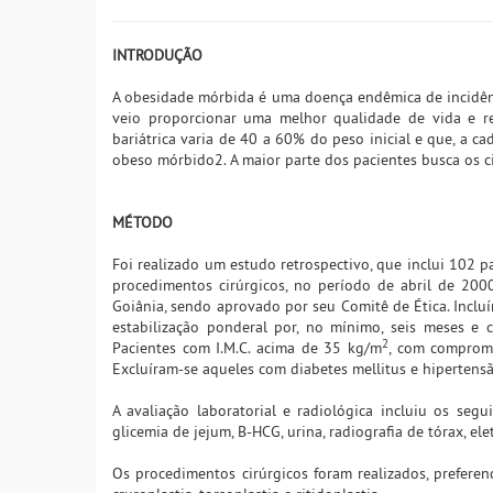
INTRODUÇÃO
A obesidade mórbida é uma doença endêmica de incidênci
veio proporcionar uma melhor qualidade de vida e re
bariátrica varia de 40 a 60% do peso inicial e que, a
obeso mórbido2. A maior parte dos pacientes busca os ci
MÉTODO
Foi realizado um estudo retrospectivo, que inclui 102 p
procedimentos cirúrgicos, no período de abril de 2000
Goiânia, sendo aprovado por seu Comitê de Ética. Incluí
estabilização ponderal por, no mínimo, seis meses e c
2
Pacientes com I.M.C. acima de 35 kg/m
, com comprome
Excluíram-se aqueles com diabetes mellitus e hipertensã
A avaliação laboratorial e radiológica incluiu os segui
glicemia de jejum, B-HCG, urina, radiografia de tórax, el
Os procedimentos cirúrgicos foram realizados, preferenc