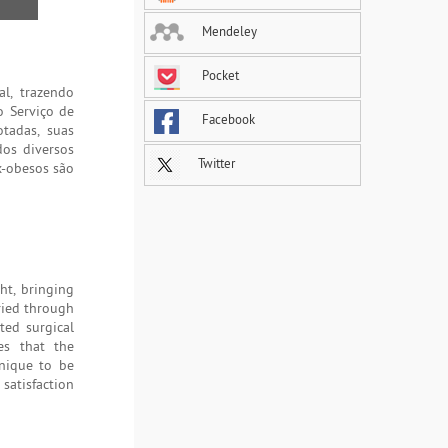
Mendeley
Pocket
l, trazendo
o Serviço de
Facebook
otadas, suas
dos diversos
Twitter
x-obesos são
ht, bringing
rried through
ted surgical
es that the
hnique to be
 satisfaction