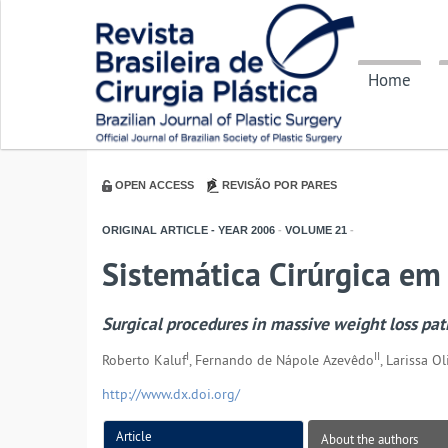
Home
OPEN ACCESS
REVISÃO POR PARES
ORIGINAL ARTICLE - YEAR
2006
-
VOLUME
21
-
Sistemática Cirúrgica em
Surgical procedures in massive weight loss pat
I
II
Roberto Kaluf
, Fernando de Nápole Azevêdo
, Larissa O
http://www.dx.doi.org/
Article
About the authors