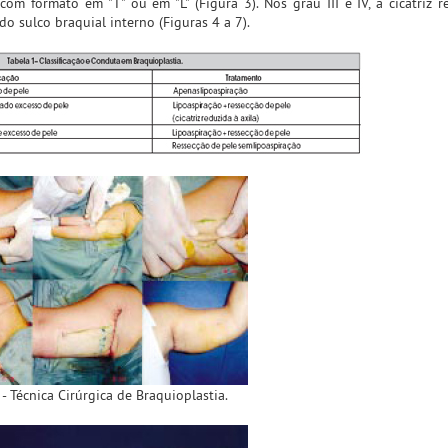
, com formato em "T" ou em "L" (Figura 3). Nos grau III e IV, a cicatriz r
do sulco braquial interno (Figuras 4 a 7).
 - Técnica Cirúrgica de Braquioplastia.