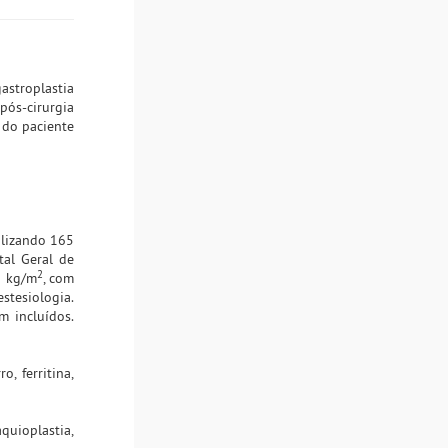
astroplastia
ós-cirurgia
 do paciente
alizando 165
tal Geral de
2
5 kg/m
, com
stesiologia.
 incluídos.
, ferritina,
quioplastia,