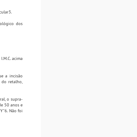
cular3.
cológico dos
 I.M.C. acima
se a incisão
 do retalho,
al, o supra-
de 50 anos e
Y"6. Não foi