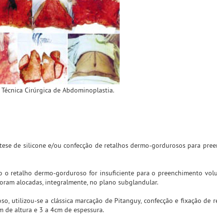
- Técnica Cirúrgica de Abdominoplastia.
rótese de silicone e/ou confecção de retalhos dermo-gordurosos para pre
do o retalho dermo-gorduroso for insuficiente para o preenchimento vol
foram alocadas, integralmente, no plano subglandular.
o, utilizou-se a clássica marcação de Pitanguy, confecção e fixação de re
m de altura e 3 a 4cm de espessura.