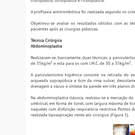
cruroplastia, torsoplastia e ritidoplastia.
A profilaxia antitrombótica foi realizada segundo os cri
Objetivou-se avaliar os resultados obtidos com as téc
pacientes após as cirurgias plásticas.
Técnica Cirúrgica
Abdominoplastia
Realizaram-se, basicamente, duas técnicas: a paniculecto
2
2
de 35kg/m
e esta para os com I.M.C. de 30 a 35kg/m
.
A paniculectomia higiênica consiste na retirada do e
arqueada suprapúbica a 6cm da rima vulvar, descolame
drenagem a vácuo e síntese da parede em três planos dis
Na abdominoplastia clássica, realizou-se a marcação do 
umbilical, em forma de túnel, com largura máxima de 6c
naqueles com disfunção respiratória restritiva. Pontos 
realizada lipoaspiração neste ato cirúrgico (Figura 1).