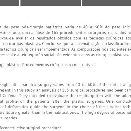
 de peso pós-cirurgia bariátrica varia de 40 a 60% do peso inicia
ste estudo, uma análise de 165 procedimentos cirúrgicos, realizados n
tivou-se avaliar os resultados obtidos com as técnicas cirúrgicas ad
as cirurgias plásticas. Conclui-se que a sistematização e classificação 
a técnica cirúrgica a ser implementada. As complicações nos pacientes e
essoal e a reintegração social são evidentes após as cirurgias plásticas.
ia plástica. Procedimentos cirúrgicos reconstrutivos
eight after bariatric surgery varies from 40 to 60% of the initial weig
resent, in this study, an analysis of 165 surgical procedures had been ca
of Goiânia. They intended to evaluate the results gotten with the adop
al profile of the patients after the plastic surgeries. One conclud
es of deformities guide the surgeon in the choice of the surgical tec
ients are greater than in the habitual ones. The high degree of personal
 surgeries.
 Reconstructive surgical procedures