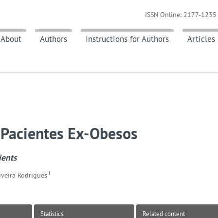
ISSN Online: 2177-1235 
About
Authors
Instructions for Authors
Articles
 Pacientes Ex-Obesos
ients
II
liveira Rodrigues
Statistics
Related content