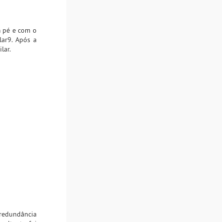
m pé e com o
lar9. Após a
lar.
 redundância