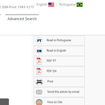
English
Portuguese
| ISSN Print: 1983-5175
Advanced Search
Read in Portuguese
Read in English
PDF PT
PDF EN
Print
Send this article by email
How to Cite