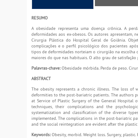
RESUMO
A obesidade representa uma doença crônica. A perda
deformidades aos ex-obesos. Os autores apresentam, ne
Cirurgia Plástica do Hospital Geral de Goiânia. Obje
complicações e o perfil psicológico dos pacientes após 
tipos de deformidades norteiam o cirurgião na escolha d
maiores do que nas habituais. O alto grau de satisfação p
Palavras-chave:
Obesidade mórbida. Perda de peso. Cirurg
ABSTRACT
The obesity represents a chronic illness. The loss of w
deformities to the post-bariatric patients. The authors p
at Service of Plastic Surgery of the General Hospital 
techniques, their complications and the psychologic
systematization and classification of the diverse typ
implemented. The complications in the post-bariatric pat
and the social reintegration are evident after the plastic
Keywords:
Obesity, morbid. Weight loss. Surgery, plastic.