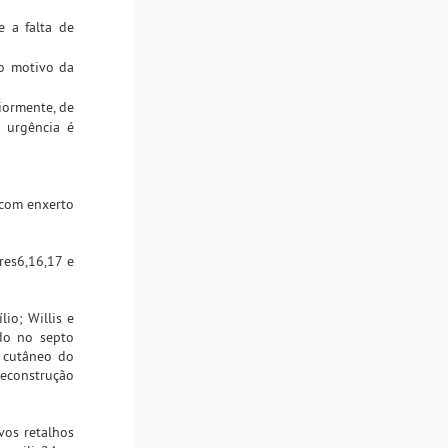
e a falta de
 o motivo da
iormente, de
e urgência é
 com enxerto
res6,16,17 e
lio; Willis e
do no septo
o cutâneo do
reconstrução
vos retalhos