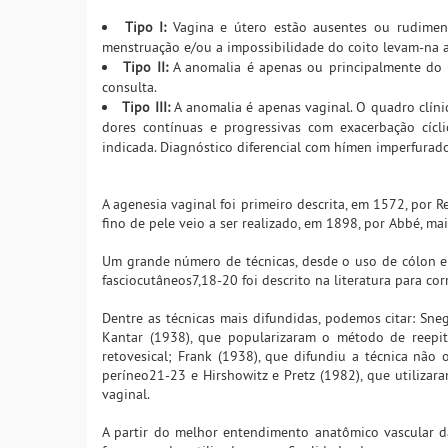
Tipo I:
Vagina e útero estão ausentes ou rudimenta
menstruação e/ou a impossibilidade do coito levam-na a
Tipo II:
A anomalia é apenas ou principalmente do út
consulta.
Tipo III:
A anomalia é apenas vaginal. O quadro clíni
dores contínuas e progressivas com exacerbação cícli
indicada. Diagnóstico diferencial com hímen imperfurad
A agenesia vaginal foi primeiro descrita, em 1572, por 
fino de pele veio a ser realizado, em 1898, por Abbé, m
Um grande número de técnicas, desde o uso de cólon e 
fasciocutâneos7,18-20 foi descrito na literatura para co
Dentre as técnicas mais difundidas, podemos citar: Snegu
Kantar (1938), que popularizaram o método de reepit
retovesical; Frank (1938), que difundiu a técnica não 
períneo21-23 e Hirshowitz e Pretz (1982), que utilizar
vaginal.
A partir do melhor entendimento anatômico vascular da