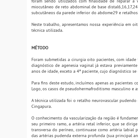
foram sendo utilizados com finalidade de reparar a 
miocutâneo de reto abdominal de base distal6,16,17,24-
subcutâneos da parede inferior do abdome29 e retalhos a
Neste trabalho, apresentamos nossa experiência em oi
técnica utilizada.
MÉTODO
Foram submetidas a cirurgia oito pacientes, com idade
diagnóstico de agenesia vaginal já estava previamente
anos de idade, exceto a 4ª paciente, cujo diagnóstico s
Para fins deste estudo, incluímos apenas as pacientes
Logo, os casos de pseudohermafroditismo masculino e as 
A técnica utilizada foi o retalho neurovascular pudend
Cingapura.
O conhecimento da vascularização da região é fundament
seu primeiro ramo, a artéria retal inferior, que se diri
transversa do períneo, continuase como artéria labial 
das artérias pudenda externa profunda (sua principal an