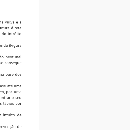
na vulva e a
sutura direta
 do intróito
unda (Figura
 do neotunel
 se consegue
 na base dos
base até uma
neo, por uma
ontrar o seu
s lábios por
m intuito de
prevenção de