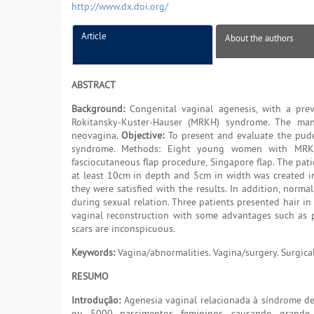
http://www.dx.doi.org/
Article
About the authors
ABSTRACT
Background:
Congenital vaginal agenesis, with a pre
Rokitansky-Kuster-Hauser (MRKH) syndrome. The man
neovagina.
Objective:
To present and evaluate the pud
syndrome. Methods: Eight young women with MRKH
fasciocutaneous flap procedure, Singapore flap. The pa
at least 10cm in depth and 5cm in width was created in
they were satisfied with the results. In addition, norm
during sexual relation. Three patients presented hair in
vaginal reconstruction with some advantages such as po
scars are inconspicuous.
Keywords:
Vagina/abnormalities. Vagina/surgery. Surgical
RESUMO
Introdução:
Agenesia vaginal relacionada à síndrome d
ou 5000 nascimentos femininos, causando grande 