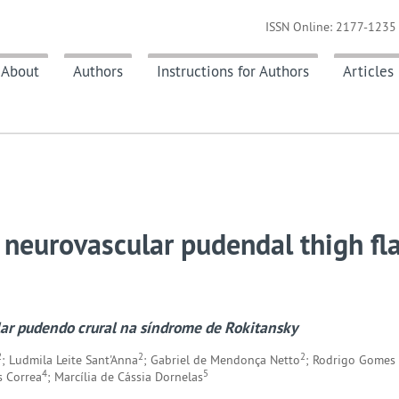
ISSN Online: 2177-1235 
About
Authors
Instructions for Authors
Articles
 neurovascular pudendal thigh fla
lar pudendo crural na síndrome de Rokitansky
2
2
2
; Ludmila Leite Sant'Anna
; Gabriel de Mendonça Netto
; Rodrigo Gomes
4
5
s Correa
; Marcília de Cássia Dornelas