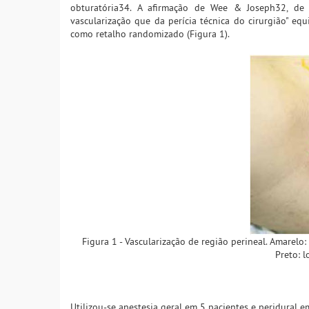
obturatória34. A afirmação de Wee & Joseph32, de 
vascularização que da perícia técnica do cirurgião" eq
como retalho randomizado (Figura 1).
Figura 1 - Vascularização de região perineal. Amarelo:
Preto: l
Utilizou-se anestesia geral em 5 pacientes e peridural 