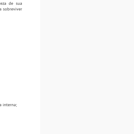
reza de sua
a sobreviver
a interna;