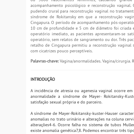
acompanhamento psicológico e reconstrução vaginal. O
pudendo crural para reconstrução vaginal no tratamen
síndrome de Rokitansky em que a reconstrução vagina
Cingapura. O período de acompanhamento pós-operatór
10 cm de profundidade e 5 cm de diâmetro foi criada 
operatório imediato, as pacientes apresentaram-se sat
operatório, sem relatos de sangramento ou dor. Três pa
retalho de Cingapura permitiu a reconstrução vaginal 
com cicatrizes pouco perceptíveis.
Palavras-chave:
Vagina/anormalidades. Vagina/cirurgia. R
INTRODUÇÃO
A incidência de atresia ou agenesia vaginal ocorre 
anormalidade a síndrome de Mayer- Rokitansky-Kuste
satisfação sexual própria e do parceiro.
A síndrome de Mayer-Rokitansky-kuster-Hauser caracteriz
anomalias no trato urinário e alterações na coluna cerv
alterações4-6. Ocorre falha no sistema de tubos Mulle
existe anomalia genética7,8. Podemos encontrar três tip