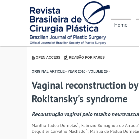
Home
OPEN ACCESS
REVISÃO POR PARES
ORIGINAL ARTICLE - YEAR
2010
-
VOLUME
25
-
Vaginal reconstruction by
Rokitansky's syndrome
Reconstrução vaginal pelo retalho neurovascu
1
Marilho Tadeu Dornelas
; Fabrizio Romagnoli de Arruda
3
Dequitier Carvalho Machado
; Marilia de Pádua Dornela