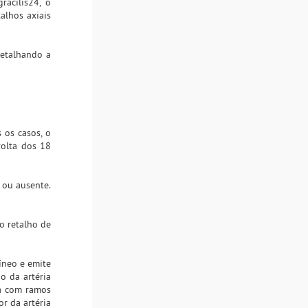
acilis24, o
alhos axiais
detalhando a
 os casos, o
volta dos 18
 ou ausente.
o retalho de
íneo e emite
ão da artéria
sa com ramos
r da artéria