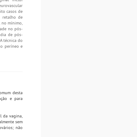
eurovascular
to casos de
 retalho de
 no mínimo,
dade no pós-
 dia de pós-
A técnica do
do períneo e
 comum desta
ação e para
l da vagina,
ualmente sem
ovários; não