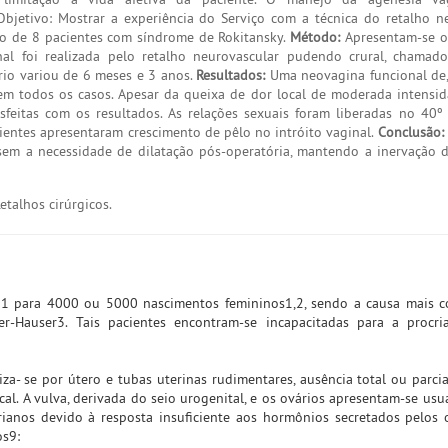
bjetivo: Mostrar a experiência do Serviço com a técnica do retalho n
to de 8 pacientes com síndrome de Rokitansky.
Método:
Apresentam-se oi
l foi realizada pelo retalho neurovascular pudendo crural, chamado
io variou de 6 meses e 3 anos.
Resultados:
Uma neovagina funcional de,
em todos os casos. Apesar da queixa de dor local de moderada intensi
isfeitas com os resultados. As relações sexuais foram liberadas no 40º
cientes apresentaram crescimento de pêlo no intróito vaginal.
Conclusão:
sem a necessidade de dilatação pós-operatória, mantendo a inervação 
etalhos cirúrgicos.
em 1 para 4000 ou 5000 nascimentos femininos1,2, sendo a causa mais
r-Hauser3. Tais pacientes encontram-se incapacitadas para a procri
a- se por útero e tubas uterinas rudimentares, ausência total ou parcia
ical. A vulva, derivada do seio urogenital, e os ovários apresentam-se us
rianos devido à resposta insuficiente aos hormônios secretados pelos 
os9: