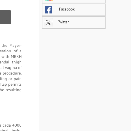
Facebook
Twitter
 the Mayer-
eation of a
en with MRKH
ndal thigh
al vagina of
e procedure,
ding or pain
flap permits
he resulting
ra cada 4000
inal inclui