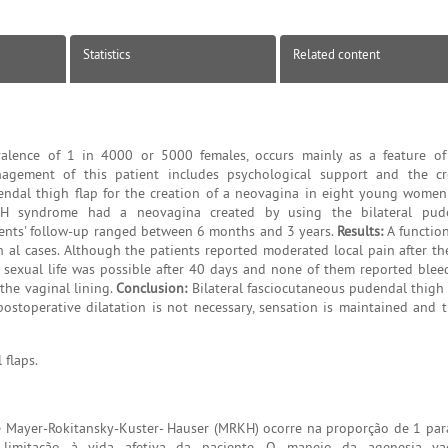
Statistics
Related content
valence of 1 in 4000 or 5000 females, occurs mainly as a feature of
agement of this patient includes psychological support and the cr
endal thigh flap for the creation of a neovagina in eight young wom
 syndrome had a neovagina created by using the bilateral pude
tients' follow-up ranged between 6 months and 3 years.
Results:
A function
 al cases. Although the patients reported moderated local pain after th
al sexual life was possible after 40 days and none of them reported blee
 the vaginal lining.
Conclusion:
Bilateral fasciocutaneous pudendal thigh 
stoperative dilatation is not necessary, sensation is maintained and t
 flaps.
e Mayer-Rokitansky-Kuster- Hauser (MRKH) ocorre na proporção de 1 pa
limitação à vida afetiva da paciente. O manejo da agenesia vag