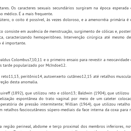
res. Os caracteres sexuais secundários surgiram na época esperada 
o médico. É a mais frequente.
ero, o coito é possível, às vezes doloroso, e a amenorréia primária é
co consiste em ausência de menstruação, surgimento de cólicas e, poster
ca, caracterizando hemoperitôneo. Intervenção cirúrgica até mesmo d
o é importante.
Realdus Colombus7,10,11 e o primeiro ensaio para revestir a neocavidade
ais tarde popularizado por McIndoe12.
reto11,13, peritônio14, autoenxerto cutâneo12,15 até retalhos muscula
rreção desta anomalia.
ireff (1892), que utilizou reto e cólon13; Baldwin (1904), que utilizou í
elização espontânea do trato vaginal por meio de um cateter coloca
operatória de pressão intermitente; Willian (1964), que utilizou retalh
am retalhos fasciocutâneos súpero-mediais da face interna da coxa para 
 região perineal, abdome e terço proximal dos membros inferiores, no