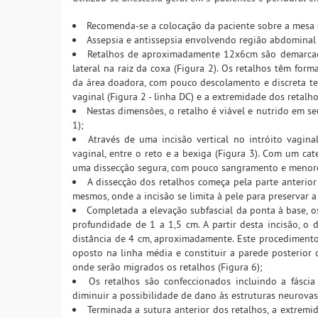
Recomenda-se a colocação da paciente sobre a mesa 
Assepsia e antissepsia envolvendo região abdominal 
Retalhos de aproximadamente 12x6cm são demarcado
lateral na raiz da coxa (Figura 2). Os retalhos têm form
da área doadora, com pouco descolamento e discreta tens
vaginal (Figura 2 - linha DC) e a extremidade dos retalho
Nestas dimensões, o retalho é viável e nutrido em s
1);
Através de uma incisão vertical no intróito vagin
vaginal, entre o reto e a bexiga (Figura 3). Com um c
uma dissecção segura, com pouco sangramento e menores 
A dissecção dos retalhos começa pela parte anterior
mesmos, onde a incisão se limita à pele para preservar a 
Completada a elevação subfascial da ponta à base, o
profundidade de 1 a 1,5 cm. A partir desta incisão, o 
distância de 4 cm, aproximadamente. Este procedimento 
oposto na linha média e constituir a parede posterior 
onde serão migrados os retalhos (Figura 6);
Os retalhos são confeccionados incluindo a fásci
diminuir a possibilidade de dano às estruturas neurova
Terminada a sutura anterior dos retalhos, a extrem