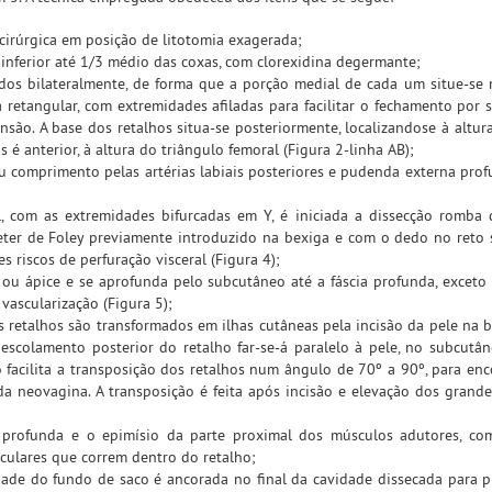
cirúrgica em posição de litotomia exagerada;
inferior até 1/3 médio das coxas, com clorexidina degermante;
s bilateralmente, de forma que a porção medial de cada um situe-se 
a retangular, com extremidades afiladas para facilitar o fechamento por 
ão. A base dos retalhos situa-se posteriormente, localizandose à altura
s é anterior, à altura do triângulo femoral (Figura 2-linha AB);
eu comprimento pelas artérias labiais posteriores e pudenda externa prof
al, com as extremidades bifurcadas em Y, é iniciada a dissecção romba
ateter de Foley previamente introduzido na bexiga e com o dedo no reto
riscos de perfuração visceral (Figura 4);
 ou ápice e se aprofunda pelo subcutâneo até a fáscia profunda, exceto
vascularização (Figura 5);
s retalhos são transformados em ilhas cutâneas pela incisão da pele na 
descolamento posterior do retalho far-se-á paralelo à pele, no subcutâ
facilita a transposição dos retalhos num ângulo de 70º a 90º, para enc
da neovagina. A transposição é feita após incisão e elevação dos grande
a profunda e o epimísio da parte proximal dos músculos adutores, co
sculares que correm dentro do retalho;
idade do fundo de saco é ancorada no final da cavidade dissecada para 