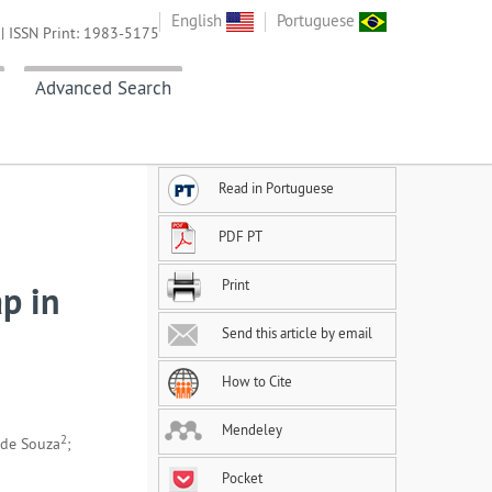
English
Portuguese
| ISSN Print: 1983-5175
Advanced Search
Read in Portuguese
PDF PT
Print
p in
Send this article by email
How to Cite
Mendeley
2
 de Souza
;
Pocket