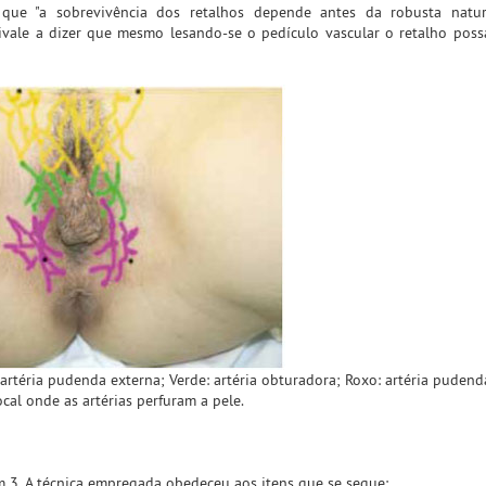
que "a sobrevivência dos retalhos depende antes da robusta natu
uivale a dizer que mesmo lesando-se o pedículo vascular o retalho poss
 artéria pudenda externa; Verde: artéria obturadora; Roxo: artéria pudend
ocal onde as artérias perfuram a pele.
em 3. A técnica empregada obedeceu aos itens que se segue: