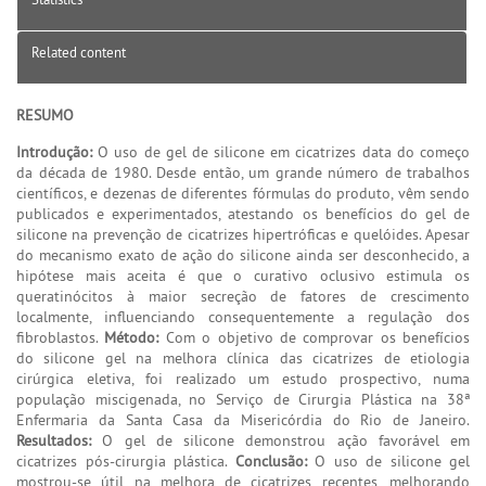
Related content
RESUMO
Introdução:
O uso de gel de silicone em cicatrizes data do começo
da década de 1980. Desde então, um grande número de trabalhos
científicos, e dezenas de diferentes fórmulas do produto, vêm sendo
publicados e experimentados, atestando os benefícios do gel de
silicone na prevenção de cicatrizes hipertróficas e quelóides. Apesar
do mecanismo exato de ação do silicone ainda ser desconhecido, a
hipótese mais aceita é que o curativo oclusivo estimula os
queratinócitos à maior secreção de fatores de crescimento
localmente, influenciando consequentemente a regulação dos
fibroblastos.
Método:
Com o objetivo de comprovar os benefícios
do silicone gel na melhora clínica das cicatrizes de etiologia
cirúrgica eletiva, foi realizado um estudo prospectivo, numa
população miscigenada, no Serviço de Cirurgia Plástica na 38ª
Enfermaria da Santa Casa da Misericórdia do Rio de Janeiro.
Resultados:
O gel de silicone demonstrou ação favorável em
cicatrizes pós-cirurgia plástica.
Conclusão:
O uso de silicone gel
mostrou-se útil na melhora de cicatrizes recentes, melhorando