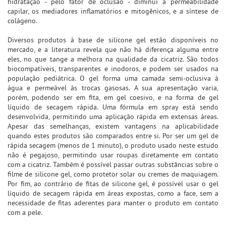
hidratação - pelo fator de oclusão - diminui a permeabilidade
capilar, os mediadores inflamatórios e mitogênicos, e a síntese de
colágeno.
Diversos produtos à base de silicone gel estão disponíveis no
mercado, e a literatura revela que não há diferença alguma entre
eles, no que tange a melhora na qualidade da cicatriz. São todos
biocompatíveis, transparentes e inodoros, e podem ser usados na
população pediátrica. O gel forma uma camada semi-oclusiva à
água e permeável às trocas gasosas. A sua apresentação varia,
porém, podendo ser em fita, em gel coesivo, e na forma de gel
líquido de secagem rápida. Uma fórmula em spray está sendo
desenvolvida, permitindo uma aplicação rápida em extensas áreas.
Apesar das semelhanças, existem vantagens na aplicabilidade
quando estes produtos são comparados entre si. Por ser um gel de
rápida secagem (menos de 1 minuto), o produto usado neste estudo
não é pegajoso, permitindo usar roupas diretamente em contato
com a cicatriz. Também é possível passar outras substâncias sobre o
filme de silicone gel, como protetor solar ou cremes de maquiagem.
Por fim, ao contrário de fitas de silicone gel, é possível usar o gel
líquido de secagem rápida em áreas expostas, como a face, sem a
necessidade de fitas aderentes para manter o produto em contato
com a pele.