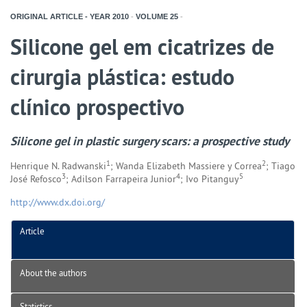
ORIGINAL ARTICLE - YEAR
2010
-
VOLUME
25
-
Silicone gel em cicatrizes de
cirurgia plástica: estudo
clínico prospectivo
Silicone gel in plastic surgery scars: a prospective study
1
2
Henrique N. Radwanski
; Wanda Elizabeth Massiere y Correa
; Tiago
3
4
5
José Refosco
; Adilson Farrapeira Junior
; Ivo Pitanguy
http://www.dx.doi.org/
Article
About the authors
Statistics