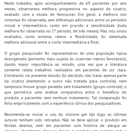
Neste trabalho, após acompanhamento de 69 pacientes por seis
meses, observamos melhora progressiva no aspecto da cicatriz,
avaliado com a escala de Vancouver. Em geral, a melhora nos
sintomas foi observada, sem diferenças adicionais, entre os períodos
inicial e intermediário, como em prurido e sensibilidade (toda
melhora foi observada no 1º período, de três meses). Mas nos sinais
avaliados, como eritema, relevo e flexibilidade, foi detectada
melhora adicional entre a visita intermediária e final.
O grupo pesquisado foi representativo de uma população típica
miscigenada (portanto mais sujeita às cicatrizes menos favoráveis),
dando maior importância ao estudo, uma vez que a literatura
somente relata trabalhos realizados em pacientes de cor clara.
Entretanto, no presente estudo, foi decidido não tratar apenas parte
da cicatriz (mantendo a outra não tratada para controle), nem
tampouco houve grupo paralelo sem tratamento (grupo controle), o
que permitiria uma análise comparativa entre o benefício do
produto e pacientes sem nenhum tratamento. Tal comparação foi
feita empiricamente, com a experiência clínica dos pesquisadores.
Recomenda-se iniciar o uso do silicone gel tão logo as últimas
suturas tenham sido retiradas. Não se deve aplicar o produto em
feridas abertas, nem em pacientes com história de alergia ao
silicone. Idealmente, deve-se deixar o produto em contato com a