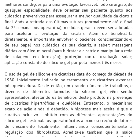
melhores condições para uma evolução favorável. Todo cirurgião, de
qualquer especialidade, deve orientar seu paciente quanto aos
cuidados preventivos para assegurar a melhor qualidade da cicatriz
final. Após a retirada das últimas suturas (normalmente até o final
da 2ª semana pós-operatória), medidas gerais devem ser adotadas
para acelerar a evolução da cicatriz. Além de beneficiá-la
diretamente, é importante envolver o paciente, conscientizando-o
de seu papel nos cuidados da sua cicatriz, a saber: massagens
diárias com óleo mineral (para hidratar a cicatriz e manipular a rede
de colágeno em formação); proteção contra irradiação solar;
aplicação constante de silicone gel por pelo menos três meses.
O uso de gel de silicone em cicatrizes data do começo da década de
1980, inicialmente indicado no tratamento de cicatrizes extensas
pós-queimadura. Desde então, um grande número de trabalhos, e
dezenas de diferentes fórmulas do silicone gel, vêm sendo
apresentados, atestando os benefícios deste produto na prevenção
de cicatrizes hipertróficas e quelóides. Entretanto, o mecanismo
exato de ação ainda é debatido. A hipótese mais aceita é que o
curativo oclusivo - obtido com as diferentes apresentações do
silicone gel - estimula os queratinócitos à maior secreção de fatores
de crescimento localmente, influenciando consequentemente a
regulação dos fibroblastos. Acredita-se também que a maior