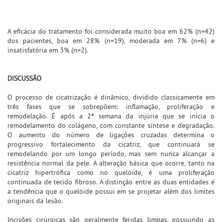
A eficácia do tratamento foi considerada muito boa em 62% (n=42)
dos pacientes, boa em 28% (n=19), moderada em 7% (n=6) e
insatisfatória em 3% (n=2).
DISCUSSÃO
O processo de cicatrização é dinâmico, dividido classicamente em
três fases que se sobrepõem: inflamação, proliferação e
remodelação. É após a 2ª semana da injúria que se inicia o
remodelamento do colágeno, com constante síntese e degradação.
O aumento do número de ligações cruzadas determina o
progressivo fortalecimento da cicatriz, que continuará se
remodelando por um longo período, mas sem nunca alcançar a
resistência normal da pele. A alteração básica que ocorre, tanto na
cicatriz hipertrófica como no quelóide, é uma proliferação
continuada de tecido fibroso. A distinção entre as duas entidades é
a tendência que o quelóide possui em se projetar além dos limites
originais da lesão.
Incisões cirúrgicas são geralmente feridas limpas, possuindo as