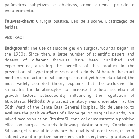
parâmetros subjetivos e objetivos, como eritema, prurido e
endurecimento.
Palavras-chave:
Cirurgia plástica. Géis de silicone. Cicatrização de
feridas.
ABSTRACT
Background:
The use of silicone gel on surgical wounds began in
the 1980's. Since then, a large number of scientific papers and
dozens of different formulas have been published and
experimented, attesting the benefits of this product in the
prevention of hypertrophic scars and keloids. Although the exact
mechanism of action of silicone gel has not yet been elucidated, the
most widely accepted theory explains that the occlusive film
stimulates the keratinocytes to increase the local secretion of
growth factors, subsequently influencing the regulation of
fibroblasts.
Methods:
A prospective study was undertaken at the
38th Ward of the Santa Casa General Hospital, Rio de Janeiro, to
evaluate the positive effects of silicone gel on surgical wounds, in a
mixed race population.
Results:
Silicone gel demonstrated a positive
effect on surgical wounds following plastic surgery.
Conclusion:
Silicone gel is useful to enhance the quality of recent scars, in both
subjective and objective parameters, such as erythema, pruritus and