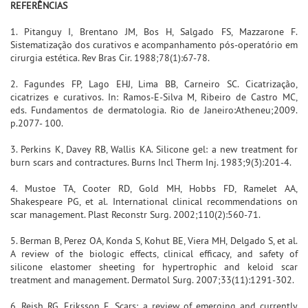
REFERÊNCIAS
1. Pitanguy I, Brentano JM, Bos H, Salgado FS, Mazzarone F.
Sistematização dos curativos e acompanhamento pós-operatório em
cirurgia estética. Rev Bras Cir. 1988;78(1):67-78.
2. Fagundes FP, Lago EHJ, Lima BB, Carneiro SC. Cicatrização,
cicatrizes e curativos. In: Ramos-E-Silva M, Ribeiro de Castro MC,
eds. Fundamentos de dermatologia. Rio de Janeiro:Atheneu;2009.
p.2077- 100.
3. Perkins K, Davey RB, Wallis KA. Silicone gel: a new treatment for
burn scars and contractures. Burns Incl Therm Inj. 1983;9(3):201-4.
4. Mustoe TA, Cooter RD, Gold MH, Hobbs FD, Ramelet AA,
Shakespeare PG, et al. International clinical recommendations on
scar management. Plast Reconstr Surg. 2002;110(2):560-71.
5. Berman B, Perez OA, Konda S, Kohut BE, Viera MH, Delgado S, et al.
A review of the biologic effects, clinical efficacy, and safety of
silicone elastomer sheeting for hypertrophic and keloid scar
treatment and management. Dermatol Surg. 2007;33(11):1291-302.
6. Reish RG, Eriksson E. Scars: a review of emerging and currently