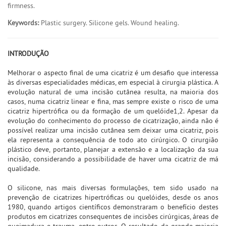
firmness.
Keywords:
Plastic surgery. Silicone gels. Wound healing.
INTRODUÇÃO
Melhorar o aspecto final de uma cicatriz é um desafio que interessa
às diversas especialidades médicas, em especial à cirurgia plástica. A
evolução natural de uma incisão cutânea resulta, na maioria dos
casos, numa cicatriz linear e fina, mas sempre existe o risco de uma
cicatriz hipertrófica ou da formação de um quelóide1,2. Apesar da
evolução do conhecimento do processo de cicatrização, ainda não é
possível realizar uma incisão cutânea sem deixar uma cicatriz, pois
ela representa a consequência de todo ato cirúrgico. O cirurgião
plástico deve, portanto, planejar a extensão e a localização da sua
incisão, considerando a possibilidade de haver uma cicatriz de má
qualidade.
O silicone, nas mais diversas formulações, tem sido usado na
prevenção de cicatrizes hipertróficas ou quelóides, desde os anos
1980, quando artigos científicos demonstraram o benefício destes
produtos em cicatrizes consequentes de incisões cirúrgicas, áreas de
queimadura e trauma, entre outros. O resultado da grande maioria