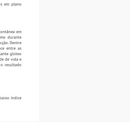
os em plano
spontânea em
esmo durante
ecção. Dentre
ece entre as
lante glúteo
de de vida e
 o resultado
baixo índice