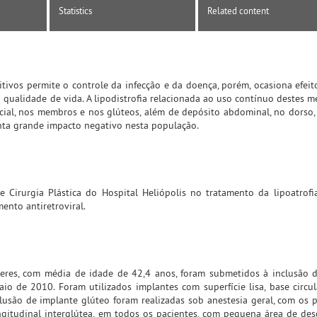
Statistics
Related content
itivos permite o controle da infecção e da doença, porém, ocasiona efeit
 qualidade de vida. A lipodistrofia relacionada ao uso contínuo destes 
facial, nos membros e nos glúteos, além de depósito abdominal, no dorso
enta grande impacto negativo nesta população.
e Cirurgia Plástica do Hospital Heliópolis no tratamento da lipoatrofi
ento antiretroviral.
eres, com média de idade de 42,4 anos, foram submetidos à inclusão 
io de 2010. Foram utilizados implantes com superfície lisa, base circu
lusão de implante glúteo foram realizadas sob anestesia geral, com os 
longitudinal interglútea, em todos os pacientes, com pequena área de de