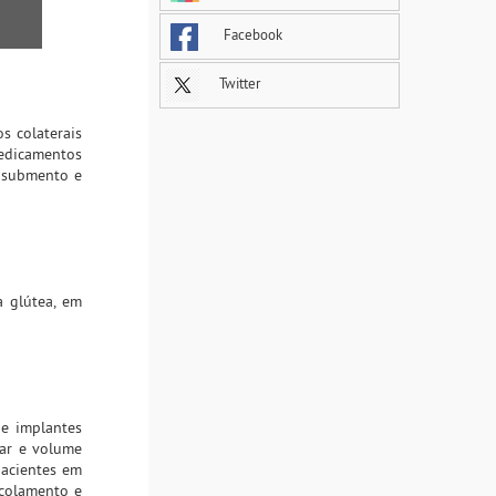
Facebook
Twitter
os colaterais
medicamentos
, submento e
a glútea, em
de implantes
lar e volume
pacientes em
scolamento e