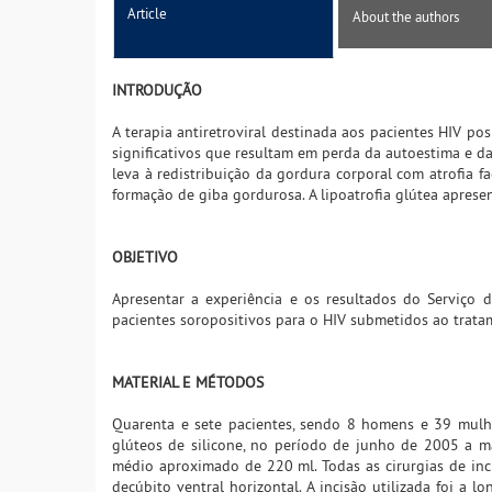
Article
About the authors
INTRODUÇÃO
A terapia antiretroviral destinada aos pacientes HIV pos
significativos que resultam em perda da autoestima e da
leva à redistribuição da gordura corporal com atrofia 
formação de giba gordurosa. A lipoatrofia glútea apres
OBJETIVO
Apresentar a experiência e os resultados do Serviço d
pacientes soropositivos para o HIV submetidos ao tratam
MATERIAL E MÉTODOS
Quarenta e sete pacientes, sendo 8 homens e 39 mulh
glúteos de silicone, no período de junho de 2005 a ma
médio aproximado de 220 ml. Todas as cirurgias de inc
decúbito ventral horizontal. A incisão utilizada foi a 