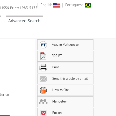
English
Portuguese
| ISSN Print: 1983-5175
Advanced Search
Read in Portuguese
PDF PT
Print
Send this article by email
How to Cite
derico
Mendeley
Pocket