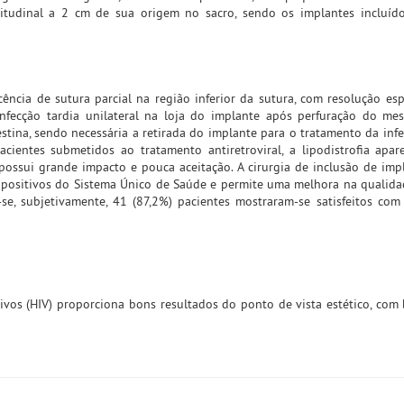
tudinal a 2 cm de sua origem no sacro, sendo os implantes incluíd
cência de sutura parcial na região inferior da sutura, com resolução e
infecção tardia unilateral na loja do implante após perfuração do m
destina, sendo necessária a retirada do implante para o tratamento da inf
cientes submetidos ao tratamento antiretroviral, a lipodistrofia apar
 possui grande impacto e pouca aceitação. A cirurgia de inclusão de imp
 positivos do Sistema Único de Saúde e permite uma melhora na qualida
-se, subjetivamente, 41 (87,2%) pacientes mostraram-se satisfeitos com
ivos (HIV) proporciona bons resultados do ponto de vista estético, com 