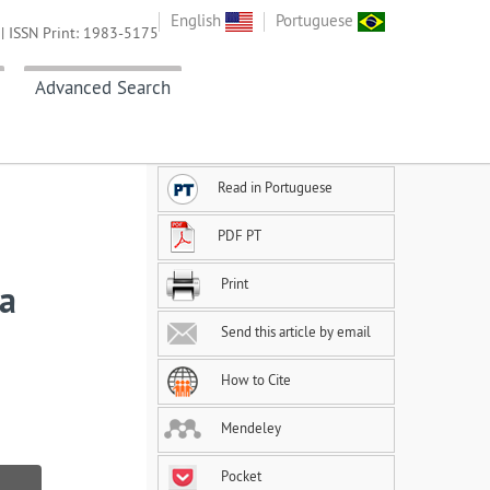
English
Portuguese
| ISSN Print: 1983-5175
Advanced Search
Read in Portuguese
PDF PT
Print
da
Send this article by email
How to Cite
Mendeley
Pocket