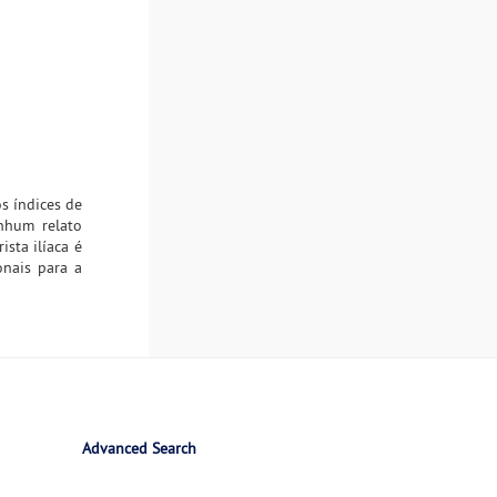
s índices de
nhum relato
sta ilíaca é
onais para a
Advanced Search