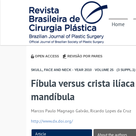
Home
OPEN ACCESS
REVISÃO POR PARES
SKULL, FACE AND NECK - YEAR
2010
-
VOLUME
25
-
(3 SUPPL.1)
Fíbula versus crista ilíac
mandíbula
Marcos Paulo Magnago Galvão, Ricardo Lopes da Cruz
http://www.dx.doi.org/
Article
About the authors