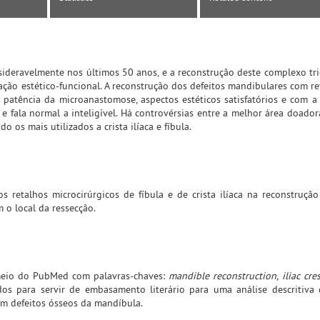
deravelmente nos últimos 50 anos, e a reconstrução deste complexo tr
ação estético-funcional. A reconstrução dos defeitos mandibulares com ret
 patência da microanastomose, aspectos estéticos satisfatórios e com a
e fala normal a inteligível. Há controvérsias entre a melhor área doador
 os mais utilizados a crista ilíaca e fíbula.
os retalhos microcirúrgicos de fíbula e de crista ilíaca na reconstrução
 o local da ressecção.
 meio do PubMed com palavras-chaves:
mandible reconstruction, iliac cres
ados para servir de embasamento literário para uma análise descritiva
om defeitos ósseos da mandíbula.