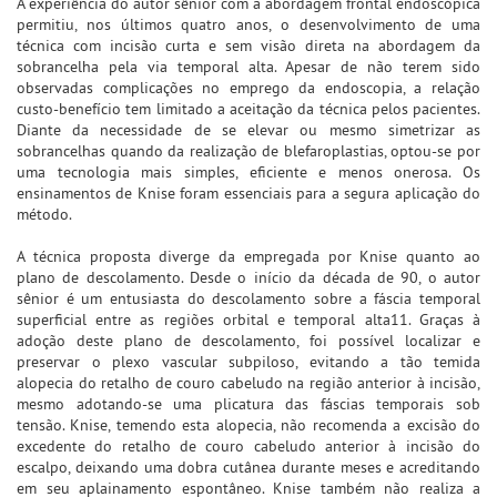
A experiência do autor sênior com a abordagem frontal endoscópica
permitiu, nos últimos quatro anos, o desenvolvimento de uma
técnica com incisão curta e sem visão direta na abordagem da
sobrancelha pela via temporal alta. Apesar de não terem sido
observadas complicações no emprego da endoscopia, a relação
custo-benefício tem limitado a aceitação da técnica pelos pacientes.
Diante da necessidade de se elevar ou mesmo simetrizar as
sobrancelhas quando da realização de blefaroplastias, optou-se por
uma tecnologia mais simples, eficiente e menos onerosa. Os
ensinamentos de Knise foram essenciais para a segura aplicação do
método.
A técnica proposta diverge da empregada por Knise quanto ao
plano de descolamento. Desde o início da década de 90, o autor
sênior é um entusiasta do descolamento sobre a fáscia temporal
superficial entre as regiões orbital e temporal alta11. Graças à
adoção deste plano de descolamento, foi possível localizar e
preservar o plexo vascular subpiloso, evitando a tão temida
alopecia do retalho de couro cabeludo na região anterior à incisão,
mesmo adotando-se uma plicatura das fáscias temporais sob
tensão. Knise, temendo esta alopecia, não recomenda a excisão do
excedente do retalho de couro cabeludo anterior à incisão do
escalpo, deixando uma dobra cutânea durante meses e acreditando
em seu aplainamento espontâneo. Knise também não realiza a