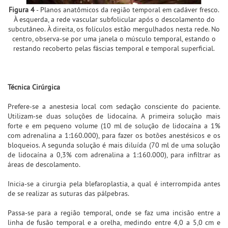
Figura 4
- Planos anatômicos da região temporal em cadáver fresco.
À esquerda, a rede vascular subfolicular após o descolamento do
subcutâneo. À direita, os folículos estão mergulhados nesta rede. No
centro, observa-se por uma janela o músculo temporal, estando o
restando recoberto pelas fáscias temporal e temporal superficial.
Técnica Cirúrgica
Prefere-se a anestesia local com sedação consciente do paciente.
Utilizam-se duas soluções de lidocaína. A primeira solução mais
forte e em pequeno volume (10 ml de solução de lidocaína a 1%
com adrenalina a 1:160.000), para fazer os botões anestésicos e os
bloqueios. A segunda solução é mais diluída (70 ml de uma solução
de lidocaína a 0,3% com adrenalina a 1:160.000), para infiltrar as
áreas de descolamento.
Inicia-se a cirurgia pela blefaroplastia, a qual é interrompida antes
de se realizar as suturas das pálpebras.
Passa-se para a região temporal, onde se faz uma incisão entre a
linha de fusão temporal e a orelha, medindo entre 4,0 a 5,0 cm e