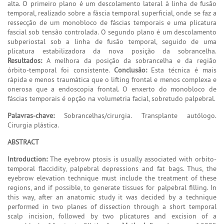
alta. O primeiro plano é um descolamento lateral à linha de fusão
temporal, realizado sobre a fáscia temporal superficial, onde se faz a
ressecção de um monobloco de fáscias temporais e uma plicatura
fascial sob tensão controlada. O segundo plano é um descolamento
subperiostal sob a linha de fusão temporal, seguido de uma
plicatura estabilizadora da nova posição da sobrancelha.
Resultados:
A melhora da posição da sobrancelha e da região
órbito-temporal foi consistente.
Conclusão:
Esta técnica é mais
rápida e menos traumática que o lifting frontal e menos complexa e
onerosa que a endoscopia frontal. O enxerto do monobloco de
fáscias temporais é opção na volumetria facial, sobretudo palpebral.
Palavras-chave:
Sobrancelhas/cirurgia. Transplante autólogo.
Cirurgia plástica.
ABSTRACT
Introduction:
The eyebrow ptosis is usually associated with orbito-
temporal flaccidity, palpebral depressions and fat bags. Thus, the
eyebrow elevation technique must include the treatment of these
regions, and if possible, to generate tissues for palpebral filling. In
this way, after an anatomic study it was decided by a technique
performed in two planes of dissection through a short temporal
scalp incision, followed by two plicatures and excision of a