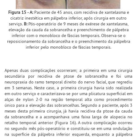
Figura 15 - A:
Paciente de 45 anos, com recidiva de xantelasma e
cicatriz inestética em pálpebra inferior, após cirurgia em outro
serviço.
B:
Pós-operatório de 9 meses de exérese de xantelasma,
elevação da cauda da sobrancelha e preenchimento de pálpebra
inferior com o monobloco de fáscias temporais. Observa-se o
reposicionamento da sobrancelha e o preenchimento da pálpebra
inferior pelo monobloco de fáscias temporais.
Apenas duas complicações ocorreram; a primeira em uma cirurgia
secundária por recidiva de ptose de sobrancelha e foi uma
neuropraxia do ramo temporal direito do nervo facial, que regrediu
em 3 semanas. Neste caso, a primeira cirurgia havia sido realizada
em outro serviço e caracterizava-se por uma plicatura superficial em
alças de nylon 2-0 na região temporal alta como procedimento
único para a elevação das sobrancelhas. Segundo a paciente, após 3
meses desta primeira cirurgia, já havia recidiva da ptose da cauda
da sobrancelha e a acompanhava uma faixa larga de alopecia no
retalho temporal anterior (Figura 16). A outra complicação ocorreu
no segundo mês pós-operatório e constituiu-se em uma ondulação
na superfície da pálpebra inferior esquerda, enquanto a pálpebra