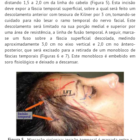
distando 1,5 a 2,0 cm da linha do cabelo (Figura 5). Esta incisão
deve expor a fáscia temporal superficial, sobre a qual será feito um
descolamento anterior com tesoura de Kilner por 3 cm, tomando-se
cuidado para não lesar o ramo temporal do nervo facial. Este
descolamento será limitado na sua porção medial e superior por
uma área de resistência, a linha de fusão temporal. A seguir, marca-
se um fuso sobre a fáscia superficial descolada, medindo
aproximadamente 3,0 cm no eixo vertical e 2,0 cm no ântero-
posterior, que será excisado para a retirada de um monobloco de
fáscias temporais (Figuras 6 e 7). Este monobloco é embebido em
soro fisiológico e deixado a descansar.
Figura 5
- Marcação cirúrgica: incisão temporal é marcada entre a