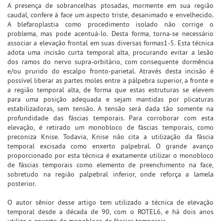
A presença de sobrancelhas ptosadas, mormente em sua região
caudal, confere à face um aspecto triste, desanimado e envelhecido.
A blefaroplastia como procedimento isolado não corrige o
problema, mas pode acentuá-lo. Desta forma, torna-se necessário
associar a elevação frontal em suas diversas formas1-5. Esta técnica
adota uma incisão curta temporal alta, procurando evitar a lesão
dos ramos do nervo supra-orbitário, com consequente dormência
e/ou prurido do escalpo fronto-parietal. Através desta incisão é
possível liberar as partes moles entre a pálpebra superior, a fronte e
a região temporal alta, de forma que estas estruturas se elevem
para uma posição adequada e sejam mantidas por plicaturas
estabilizadoras, sem tensão. A tensão será dada tão somente na
profundidade das fáscias temporais. Para corroborar com esta
elevação, é retirado um monobloco de fáscias temporais, como
preconiza Knise. Todavia, Knise não cita a utilização da fáscia
temporal excisada como enxerto palpebral. O grande avanço
proporcionado por esta técnica é exatamente utilizar o monobloco
de fáscias temporais como elemento de preenchimento na face,
sobretudo na região palpebral inferior, onde reforça a lamela
posterior.
O autor sênior desse artigo tem utilizado a técnica de elevação
temporal desde a década de 90, com o ROTEL6, e há dois anos
utiliza o enxerto de monobloco de fáscias temporais.