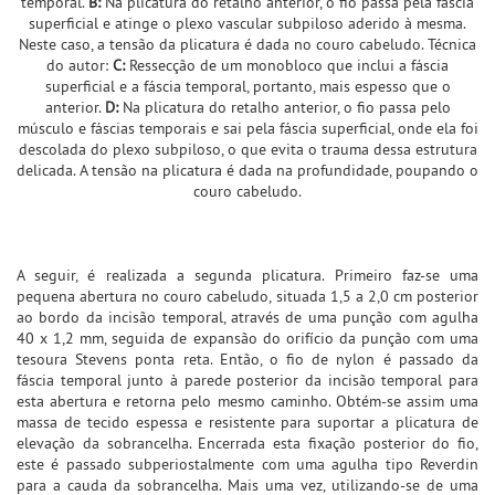
temporal.
B:
Na plicatura do retalho anterior, o fio passa pela fáscia
superficial e atinge o plexo vascular subpiloso aderido à mesma.
Neste caso, a tensão da plicatura é dada no couro cabeludo. Técnica
do autor:
C:
Ressecção de um monobloco que inclui a fáscia
superficial e a fáscia temporal, portanto, mais espesso que o
anterior.
D:
Na plicatura do retalho anterior, o fio passa pelo
músculo e fáscias temporais e sai pela fáscia superficial, onde ela foi
descolada do plexo subpiloso, o que evita o trauma dessa estrutura
delicada. A tensão na plicatura é dada na profundidade, poupando o
couro cabeludo.
A seguir, é realizada a segunda plicatura. Primeiro faz-se uma
pequena abertura no couro cabeludo, situada 1,5 a 2,0 cm posterior
ao bordo da incisão temporal, através de uma punção com agulha
40 x 1,2 mm, seguida de expansão do orifício da punção com uma
tesoura Stevens ponta reta. Então, o fio de nylon é passado da
fáscia temporal junto à parede posterior da incisão temporal para
esta abertura e retorna pelo mesmo caminho. Obtém-se assim uma
massa de tecido espessa e resistente para suportar a plicatura de
elevação da sobrancelha. Encerrada esta fixação posterior do fio,
este é passado subperiostalmente com uma agulha tipo Reverdin
para a cauda da sobrancelha. Mais uma vez, utilizando-se de uma