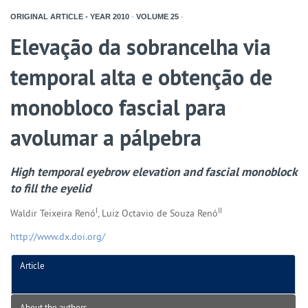
ORIGINAL ARTICLE - YEAR
2010
-
VOLUME
25
-
Elevação da sobrancelha via
temporal alta e obtenção de
monobloco fascial para
avolumar a pálpebra
High temporal eyebrow elevation and fascial monoblock
to fill the eyelid
I
II
Waldir Teixeira Renó
, Luiz Octavio de Souza Renó
http://www.dx.doi.org/
Article
About the authors