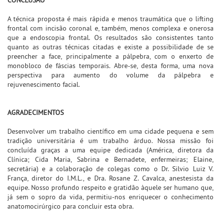
A técnica proposta é mais rápida e menos traumática que o lifting
frontal com incisão coronal e, também, menos complexa e onerosa
que a endoscopia frontal. Os resultados são consistentes tanto
quanto as outras técnicas citadas e existe a possibilidade de se
preencher a face, principalmente a pálpebra, com o enxerto de
monobloco de fáscias temporais. Abre-se, desta forma, uma nova
perspectiva para aumento do volume da pálpebra e
rejuvenescimento facial.
AGRADECIMENTOS
Desenvolver um trabalho científico em uma cidade pequena e sem
tradição universitária é um trabalho árduo. Nossa missão foi
concluída graças a uma equipe dedicada (América, diretora da
Clínica; Cida Maria, Sabrina e Bernadete, enfermeiras; Elaine,
secretária) e a colaboração de colegas como o Dr. Silvio Luiz V.
França, diretor do I.M.L., e Dra. Rosane Z. Cavalca, anestesista da
equipe. Nosso profundo respeito e gratidão àquele ser humano que,
já sem o sopro da vida, permitiu-nos enriquecer o conhecimento
anatomocirúrgico para concluir esta obra.