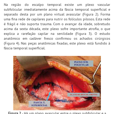
Na região do escalpo temporal existe um plexo vascular
subfolicular imediatamente acima da fáscia temporal superficial e
separado desta por um plano virtual avascular (Figura 2). Forma
uma fina rede de capilares para nutrir os folículos pilosos. Esta rede
é frágil e não suporta trauma. Com o avançar da idade, sobretudo
acima da sexta década, este plexo sofre importante atrofia, o que
explica a rarefação capilar na senilidade (Figura 3). O estudo
anatômico em cadáver fresco confirmou os achados cirúrgicos
(Figura 4). Nas peças anatômicas fixadas, este plexo está fundido à
fáscia temporal superficial.
Figura 2
- Há um plano avascular entre o plexo subfolicular e a