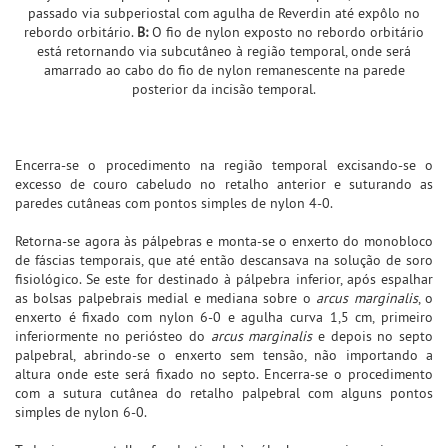
passado via subperiostal com agulha de Reverdin até expôlo no
rebordo orbitário.
B:
O fio de nylon exposto no rebordo orbitário
está retornando via subcutâneo à região temporal, onde será
amarrado ao cabo do fio de nylon remanescente na parede
posterior da incisão temporal.
Encerra-se o procedimento na região temporal excisando-se o
excesso de couro cabeludo no retalho anterior e suturando as
paredes cutâneas com pontos simples de nylon 4-0.
Retorna-se agora às pálpebras e monta-se o enxerto do monobloco
de fáscias temporais, que até então descansava na solução de soro
fisiológico. Se este for destinado à pálpebra inferior, após espalhar
as bolsas palpebrais medial e mediana sobre o
arcus marginalis
, o
enxerto é fixado com nylon 6-0 e agulha curva 1,5 cm, primeiro
inferiormente no periósteo do
arcus marginalis
e depois no septo
palpebral, abrindo-se o enxerto sem tensão, não importando a
altura onde este será fixado no septo. Encerra-se o procedimento
com a sutura cutânea do retalho palpebral com alguns pontos
simples de nylon 6-0.