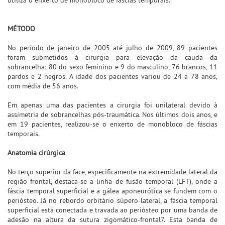
MÉTODO
No período de janeiro de 2005 até julho de 2009, 89 pacientes
foram submetidos à cirurgia para elevação da cauda da
sobrancelha: 80 do sexo feminino e 9 do masculino, 76 brancos, 11
pardos e 2 negros. A idade dos pacientes variou de 24 a 78 anos,
com média de 56 anos.
Em apenas uma das pacientes a cirurgia foi unilateral devido à
assimetria de sobrancelhas pós-traumática. Nos últimos dois anos, e
em 19 pacientes, realizou-se o enxerto de monobloco de fáscias
temporais.
Anatomia cirúrgica
No terço superior da face, especificamente na extremidade lateral da
região frontal, destaca-se a linha de fusão temporal (LFT), onde a
fáscia temporal superficial e a gálea aponeurótica se fundem com o
periósteo. Já no rebordo orbitário súpero-lateral, a fáscia temporal
superficial está conectada e travada ao periósteo por uma banda de
adesão na altura da sutura zigomático-frontal7. Esta banda de