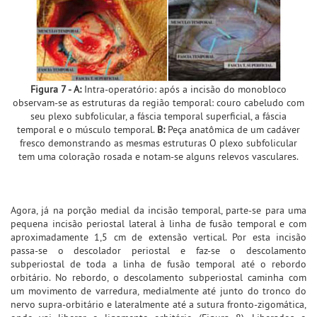
Figura 7 - A:
Intra-operatório: após a incisão do monobloco
observam-se as estruturas da região temporal: couro cabeludo com
seu plexo subfolicular, a fáscia temporal superficial, a fáscia
temporal e o músculo temporal.
B:
Peça anatômica de um cadáver
fresco demonstrando as mesmas estruturas O plexo subfolicular
tem uma coloração rosada e notam-se alguns relevos vasculares.
Agora, já na porção medial da incisão temporal, parte-se para uma
pequena incisão periostal lateral à linha de fusão temporal e com
aproximadamente 1,5 cm de extensão vertical. Por esta incisão
passa-se o descolador periostal e faz-se o descolamento
subperiostal de toda a linha de fusão temporal até o rebordo
orbitário. No rebordo, o descolamento subperiostal caminha com
um movimento de varredura, medialmente até junto do tronco do
nervo supra-orbitário e lateralmente até a sutura fronto-zigomática,