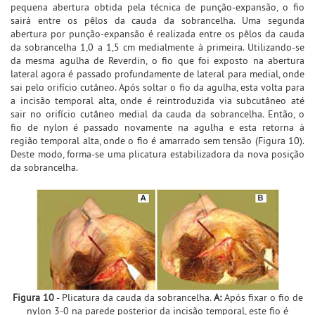
pequena abertura obtida pela técnica de punção-expansão, o fio
sairá entre os pêlos da cauda da sobrancelha. Uma segunda
abertura por punção-expansão é realizada entre os pêlos da cauda
da sobrancelha 1,0 a 1,5 cm medialmente à primeira. Utilizando-se
da mesma agulha de Reverdin, o fio que foi exposto na abertura
lateral agora é passado profundamente de lateral para medial, onde
sai pelo orifício cutâneo. Após soltar o fio da agulha, esta volta para
a incisão temporal alta, onde é reintroduzida via subcutâneo até
sair no orifício cutâneo medial da cauda da sobrancelha. Então, o
fio de nylon é passado novamente na agulha e esta retorna à
região temporal alta, onde o fio é amarrado sem tensão (Figura 10).
Deste modo, forma-se uma plicatura estabilizadora da nova posição
da sobrancelha.
Figura 10
- Plicatura da cauda da sobrancelha.
A:
Após fixar o fio de
nylon 3-0 na parede posterior da incisão temporal, este fio é