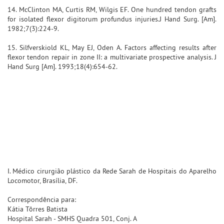
14. McClinton MA, Curtis RM, Wilgis EF. One hundred tendon grafts
for isolated flexor digitorum profundus injuries.J Hand Surg. [Am].
1982;7(3):224-9.
15. Silfverskiold KL, May EJ, Oden A. Factors affecting results after
flexor tendon repair in zone II: a multivariate prospective analysis. J
Hand Surg [Am]. 1993;18(4):654-62.
I. Médico cirurgião plástico da Rede Sarah de Hospitais do Aparelho
Locomotor, Brasília, DF.
Correspondência para:
Kátia Tôrres Batista
Hospital Sarah - SMHS Quadra 501, Conj. A