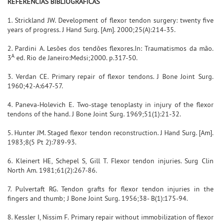
REFERÊNCIAS BIBLIOGRÁFICAS
1. Strickland JW. Development of flexor tendon surgery: twenty five
years of progress. J Hand Surg. [Am]. 2000;25(A):214-35.
2. Pardini A. Lesões dos tendões flexores.In: Traumatismos da mão.
A
3
ed. Rio de Janeiro:Medsi;2000. p.317-50.
3. Verdan CE. Primary repair of flexor tendons. J Bone Joint Surg.
1960;42-A:647-57.
4. Paneva-Holevich E. Two-stage tenoplasty in injury of the flexor
tendons of the hand. J Bone Joint Surg. 1969;51(1):21-32.
5. Hunter JM. Staged flexor tendon reconstruction. J Hand Surg. [Am].
1983;8(5 Pt 2):789-93.
6. Kleinert HE, Schepel S, Gill T. Flexor tendon injuries. Surg Clin
North Am. 1981;61(2):267-86.
7. Pulvertaft RG. Tendon grafts for flexor tendon injuries in the
fingers and thumb; J Bone Joint Surg. 1956;38- B(1):175-94.
8. Kessler I, Nissim F. Primary repair without immobilization of flexor