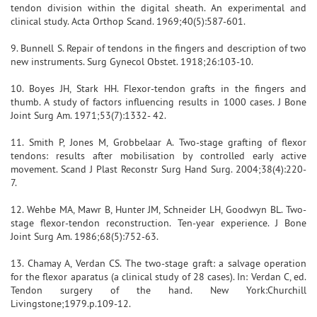
tendon division within the digital sheath. An experimental and
clinical study. Acta Orthop Scand. 1969;40(5):587-601.
9. Bunnell S. Repair of tendons in the fingers and description of two
new instruments. Surg Gynecol Obstet. 1918;26:103-10.
10. Boyes JH, Stark HH. Flexor-tendon grafts in the fingers and
thumb. A study of factors influencing results in 1000 cases. J Bone
Joint Surg Am. 1971;53(7):1332- 42.
11. Smith P, Jones M, Grobbelaar A. Two-stage grafting of flexor
tendons: results after mobilisation by controlled early active
movement. Scand J Plast Reconstr Surg Hand Surg. 2004;38(4):220-
7.
12. Wehbe MA, Mawr B, Hunter JM, Schneider LH, Goodwyn BL. Two-
stage flexor-tendon reconstruction. Ten-year experience. J Bone
Joint Surg Am. 1986;68(5):752-63.
13. Chamay A, Verdan CS. The two-stage graft: a salvage operation
for the flexor aparatus (a clinical study of 28 cases). In: Verdan C, ed.
Tendon surgery of the hand. New York:Churchill
Livingstone;1979.p.109-12.