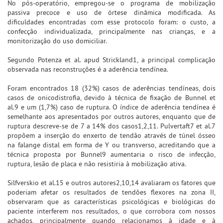
No pós-operatório, empregou-se o programa de mobilização
passiva precoce e uso de órtese dinâmica modificada. As
dificuldades encontradas com esse protocolo foram: o custo, a
confecção individualizada, principalmente nas crianças, e a
monitorização do uso domiciliar.
Segundo Potenza et al. apud Strickland1, a principal complicação
observada nas reconstruções é a aderência tendínea.
Foram encontrados 18 (32%) casos de aderências tendíneas, dois
casos de onicodistrofia, devido à técnica de fixação de Bunnel et
al.9 e um (1,7%) caso de ruptura. O índice de aderência tendínea é
semelhante aos apresentados por outros autores, enquanto que de
ruptura descreve-se de 7 a 14% dos casos1,2,11. Pulvertaft7 et al.7
propõem a inserção do enxerto de tendão através de túnel ósseo
na falange distal em forma de Y ou transverso, acreditando que a
técnica proposta por Bunnel9 aumentaria o risco de infecção,
ruptura, lesão de placa e não resistiria à mobilização ativa.
Silfverskio et al.15 e outros autores2,10,14 avaliaram os fatores que
poderiam afetar os resultados de tendões flexores na zona II,
observaram que as características psicológicas e biológicas do
paciente interferem nos resultados, o que corrobora com nossos
achados, principalmente quando relacionamos à idade e à