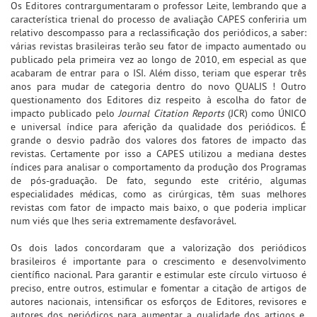
Os Editores contrargumentaram o professor Leite, lembrando que a
característica trienal do processo de avaliação CAPES conferiria um
relativo descompasso para a reclassificação dos periódicos, a saber:
várias revistas brasileiras terão seu fator de impacto aumentado ou
publicado pela primeira vez ao longo de 2010, em especial as que
acabaram de entrar para o ISI. Além disso, teriam que esperar três
anos para mudar de categoria dentro do novo QUALIS ! Outro
questionamento dos Editores diz respeito à escolha do fator de
impacto publicado pelo
Journal Citation Reports
(JCR) como ÚNICO
e universal índice para aferição da qualidade dos periódicos. É
grande o desvio padrão dos valores dos fatores de impacto das
revistas. Certamente por isso a CAPES utilizou a mediana destes
índices para analisar o comportamento da produção dos Programas
de pós-graduação. De fato, segundo este critério, algumas
especialidades médicas, como as cirúrgicas, têm suas melhores
revistas com fator de impacto mais baixo, o que poderia implicar
num viés que lhes seria extremamente desfavorável.
Os dois lados concordaram que a valorização dos periódicos
brasileiros é importante para o crescimento e desenvolvimento
científico nacional. Para garantir e estimular este círculo virtuoso é
preciso, entre outros, estimular e fomentar a citação de artigos de
autores nacionais, intensificar os esforços de Editores, revisores e
autores dos periódicos para aumentar a qualidade dos artigos e,