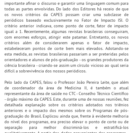
importante afinar o discurso e garantir uma linguagem comum para
todas as partes envolvidas. Do lado dos Editores há receio de que
os novos critérios da CAPES possam criar uma subclasse de
periódicos baseado exclusivamente no Fator de Impacto ISI. O
critério anterior indicava, como ponto de corte, fator de impacto
igual a 1. Recentemente, algumas revistas brasileiras conseguiram,
com enormes esforços, atingir este patamar. Entretanto, os novos
critérios além de considerarem apenas o fator de impacto,
estabeleceram pontos de corte bem mais elevados. Adotando-se
esta medida, as revistas brasileiras passariam a ser preteridas pelos
orientadores e alunos de pós-graduação - os grandes produtores da
ciência brasileira - criando-se assim um círculo vicioso ao qual seria
difícil a sobrevivência dos nossos periódicos.
Pelo lado da CAPES, falou o Professor João Pereira Leite, que além
de coordenador da área de Medicina II, é também o atual
representante da área de saúde no CTC - Conselho Técnico Científico
- órgão máximo da CAPES. Este, durante uma de nossas reuniões, fez
detalhada explanação sobre os critérios adotados nos triênios
anteriores e o impacto dos mesmos sobre os Programas de pós-
graduação do Brasil. Explicou ainda que, frente à evidente melhoria
do nível dos programas, era preciso elevar o ponto de corte ou de
separação para melhor discriminá-los e estratificá-los
qualitativamente. A partir dos dados provenientes dos programas -