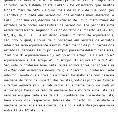
colhidos pelo sistema coleta CAPES - foi observado que muitos
tinham mais de 50% - alguns mais de 80% - de sua produção
científica publicada em periódicos dos estratos mais elevados. A
CAPES, por sua vez, decidiu pela criação de um número maior de
estratos para poder reclassificar os periódicos. Foi proposta uma
escala decrescente, segundo o valor do fator de impacto: A1, A2, B1,
B2, B3, B4, B5 e C. Além disso, criou um fator de equivalência,
segundo o qual, a soma de publicações em revistas de estratos
inferiores seria equivalente a um número menor de publicações dos
estratos superiores. Assim, por exemplo, para uma determinada área,
2 artigos B1 equivaleriam a 1,2 artigo A1; 1 artigo B1 + 1 artigo A2
equivaleriam a 1,4 artigo A1; 3 artigos B2 equivalem a 1,2 A1.
Segundo o professor João Leite,
"Essa equivalência beneficiaria as
revistas com diferentes níveis de qualificação"
. O professor Leite
informou ainda que a nova classificação foi elaborada com base na
mediana do fator de impacto das revistas, obtidas junto ao
Journal
Citation Reports
(JCR) e calculados anualmente pelo
ISI Web of
Knowledge
. Para o cálculo da mediana foi elaborada uma lista das
revistas em que cada área da CAPES publica. De posse desta lista,
bem como dos respectivos fatores de impacto, foi calculada a
mediana para cada área e construída a nova estratificação que varia
entre A1, A2, B1 até B5 e C.