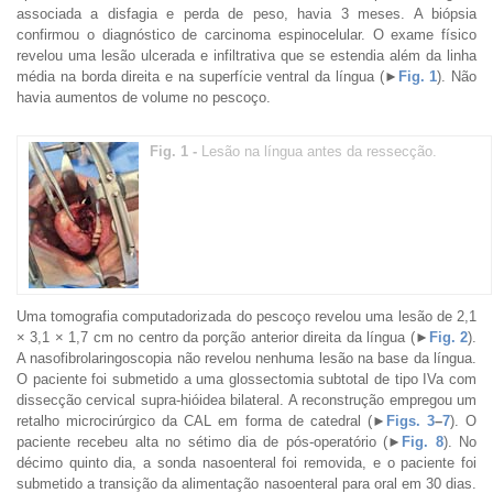
associada a disfagia e perda de peso, havia 3 meses. A biópsia
confirmou o diagnóstico de carcinoma espinocelular. O exame físico
revelou uma lesão ulcerada e infiltrativa que se estendia além da linha
média na borda direita e na superfície ventral da língua (
►
Fig. 1
). Não
havia aumentos de volume no pescoço.
Fig. 1 -
Lesão na língua antes da ressecção.
Uma tomografia computadorizada do pescoço revelou uma lesão de 2,1
× 3,1 × 1,7 cm no centro da porção anterior direita da língua (
►
Fig. 2
).
A nasofibrolaringoscopia não revelou nenhuma lesão na base da língua.
O paciente foi submetido a uma glossectomia subtotal de tipo IVa com
dissecção cervical supra-hióidea bilateral. A reconstrução empregou um
retalho microcirúrgico da CAL em forma de catedral (
►
Figs. 3
–
7
). O
paciente recebeu alta no sétimo dia de pós-operatório (
►
Fig. 8
). No
décimo quinto dia, a sonda nasoenteral foi removida, e o paciente foi
submetido a transição da alimentação nasoenteral para oral em 30 dias.