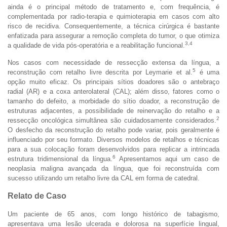
ainda é o principal método de tratamento e, com frequência, é
complementada por radio-terapia e quimioterapia em casos com alto
risco de recidiva. Consequentemente, a técnica cirúrgica é bastante
enfatizada para assegurar a remoção completa do tumor, o que otimiza
3,4
a qualidade de vida pós-operatória e a reabilitação funcional.
Nos casos com necessidade de ressecção extensa da língua, a
5
reconstrução com retalho livre descrita por Leymarie et al.
é uma
opção muito eficaz. Os principais sítios doadores são o antebraço
radial (AR) e a coxa anterolateral (CAL); além disso, fatores como o
tamanho do defeito, a morbidade do sítio doador, a reconstrução de
estruturas adjacentes, a possibilidade de reinervação do retalho e a
2
ressecção oncológica simultânea são cuidadosamente considerados.
O desfecho da reconstrução do retalho pode variar, pois geralmente é
influenciado por seu formato. Diversos modelos de retalhos e técnicas
para a sua colocação foram desenvolvidos para replicar a intrincada
6
estrutura tridimensional da língua.
Apresentamos aqui um caso de
neoplasia maligna avançada da língua, que foi reconstruída com
sucesso utilizando um retalho livre da CAL em forma de catedral.
Relato de Caso
Um paciente de 65 anos, com longo histórico de tabagismo,
apresentava uma lesão ulcerada e dolorosa na superfície lingual,