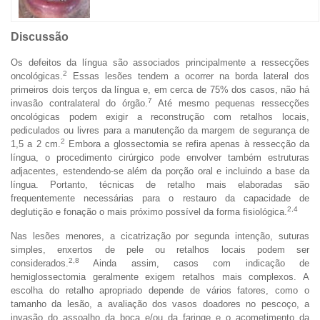
Discussão
Os defeitos da língua são associados principalmente a ressecções
2
oncológicas.
Essas lesões tendem a ocorrer na borda lateral dos
primeiros dois terços da língua e, em cerca de 75% dos casos, não há
7
invasão contralateral do órgão.
Até mesmo pequenas ressecções
oncológicas podem exigir a reconstrução com retalhos locais,
pediculados ou livres para a manutenção da margem de segurança de
2
1,5 a 2 cm.
Embora a glossectomia se refira apenas à ressecção da
língua, o procedimento cirúrgico pode envolver também estruturas
adjacentes, estendendo-se além da porção oral e incluindo a base da
língua. Portanto, técnicas de retalho mais elaboradas são
frequentemente necessárias para o restauro da capacidade de
2,4
deglutição e fonação o mais próximo possível da forma fisiológica.
Nas lesões menores, a cicatrização por segunda intenção, suturas
simples, enxertos de pele ou retalhos locais podem ser
2,8
considerados.
Ainda assim, casos com indicação de
hemiglossectomia geralmente exigem retalhos mais complexos. A
escolha do retalho apropriado depende de vários fatores, como o
tamanho da lesão, a avaliação dos vasos doadores no pescoço, a
invasão do assoalho da boca e/ou da faringe e o acometimento da