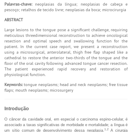
Palavras-chave:
neoplasias da língua; neoplasias de cabeça e
pescoço; retalhos de tecido livre; neoplasias da boca; microcirurgia
ABSTRACT
Large lesions to the tongue pose a significant challenge, requiring
meticulous threedimensional reconstruction to achieve oncological
resection and optimal speech and swallowing function for the
patient. In the current case report, we present a reconstruction
using a microsurgical, anterolateral, thigh free flap shaped like a
cathedral to restore the anterior two-thirds of the tongue and the
floor of the oral cavity following advanced tongue cancer resection.
The patient experienced rapid recovery and restoration of
physiological function.
Keywords:
tongue neoplasms; head and neck neoplasms; free tissue
flaps; mouth neoplasms; microsurgery
Introdução
O câncer da cavidade oral, em especial o carcinoma espino-celular, é
associado a taxas significativas de morbidade e mortalidade; a língua é
1,2
um sítio comum de desenvolvimento dessa neoplasia.
A cirurgia