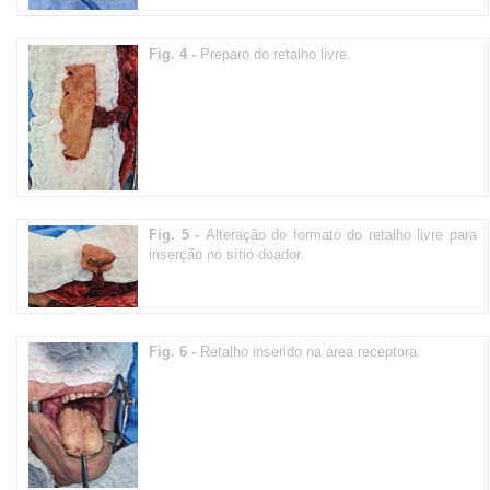
Fig. 4 -
Preparo do retalho livre.
Fig. 5 -
Alteração do formato do retalho livre para
inserção no sítio doador.
Fig. 6 -
Retalho inserido na área receptora.