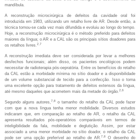
mandíbula.
A reconstrução microcirúrgica de defeitos da cavidade oral foi
introduzida em 1983, utilizando um retalho livre de AR. Desde então, a
técnica tornou-se cada vez mais difundida e evoluiu ao longo do tempo.
Hoje, a reconstrução microcirúrgica é o método preferido para defeitos
maiores da língua; o AR e a CAL são os principais sítios doadores para
2,7
os retalhos livres.
A reconstrução imediata deve ser considerada por levar a melhores
desfechos funcionais; além disso, os pacientes oncológicos podem
necessitar de radioterapia pós-oepratória. Entre os benefícios do retalho
da CAL estão a morbidade mínima no sítio doador e a disponibilidade
de um volume substancial de tecido para a confecção. Isso o torna
uma excelente opção para tratamento de defeitos extensos da língua,
2,6
até mesmo daqueles que acometem mais da metade do órgão.
7,8
Segundo alguns autores,
o tamanho do retalho da CAL pode fazer
com que a nova língua tenha menor mobilidade. Diversos estudos
indicaram que, em comparação ao retalho de AR, o retalho da CAL
apresenta resultados pós-operatórios comparáveis em termos de
inteligibilidade da fala, mobilidade e deglutição. Assim, por estar
associado a uma menor morbidade no sítio doador, o retalho da CAL
7,8
pode ser uma opção preferível ao retalho de AR.
O desenho do