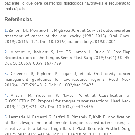
paciente, o que gera desfechos fisiológicos favoráveis e recuperação
mais rápida.
Referências
1.
Zanoni DK, Montero PH, Migliacci JC, et al. Survival outcomes after
treatment of cancer of the oral cavity (1985-2015). Oral Oncol
2019;90:115–121. Doi: 10.1016/j.oraloncology.2019.02.001
2.
Vincent A, Kohlert S, Lee TS, Inman J, Ducic Y. Free-Flap
Reconstruction of the Tongue. Semin Plast Surg 2019;33(01):38–45.
Doi: 10.1055/s-0039-1677789
3.
Cervenka B, Pipkorn P, Fagan J, et al. Oral cavity cancer
management guidelines for low-resource regions. Head Neck
2019;41 (03):799–812. Doi: 10.1002/hed.25423
4.
Ansarin M, Bruschini R, Navach V, et al. Classification of
GLOSSECTOMIES: Proposal for tongue cancer resections. Head Neck
2019; 41(03):821–827. Doi: 10.1002/hed.25466
5.
Leymarie N, Karsenti G, Sarfati B, Rimareix F, Kolb F. Modification
of flap design for total mobile tongue reconstruction using a
sensitive antero-lateral thigh flap. J Plast Reconstr Aesthet Surg
2012;65(07):e169–e174. Doi: 10.1016/j.bjps.2011.11.012