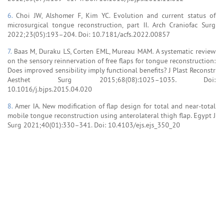
6.
Choi JW, Alshomer F, Kim YC. Evolution and current status of
microsurgical tongue reconstruction, part II. Arch Craniofac Surg
2022;23(05):193–204. Doi: 10.7181/acfs.2022.00857
7.
Baas M, Duraku LS, Corten EML, Mureau MAM. A systematic review
on the sensory reinnervation of free flaps for tongue reconstruction:
Does improved sensibility imply functional benefits? J Plast Reconstr
Aesthet Surg 2015;68(08):1025–1035. Doi:
10.1016/j.bjps.2015.04.020
8.
Amer IA. New modification of flap design for total and near-total
mobile tongue reconstruction using anterolateral thigh flap. Egypt J
Surg 2021;40(01):330–341. Doi: 10.4103/ejs.ejs_350_20