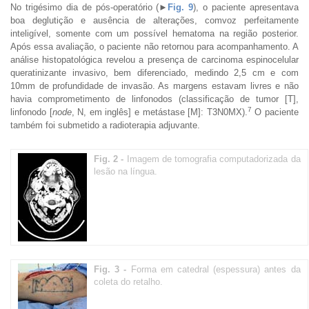
No trigésimo dia de pós-operatório (
►
Fig. 9
), o paciente apresentava
boa deglutição e ausência de alterações, comvoz perfeitamente
inteligível, somente com um possível hematoma na região posterior.
Após essa avaliação, o paciente não retornou para acompanhamento. A
análise histopatológica revelou a presença de carcinoma espinocelular
queratinizante invasivo, bem diferenciado, medindo 2,5 cm e com
10mm de profundidade de invasão. As margens estavam livres e não
havia comprometimento de linfonodos (classificação de tumor [T],
7
linfonodo [
node
, N, em inglês] e metástase [M]: T3N0MX).
O paciente
também foi submetido a radioterapia adjuvante.
Fig. 2 -
Imagem de tomografia computadorizada da
lesão na língua.
Fig. 3 -
Forma em catedral (espessura) antes da
coleta do retalho.