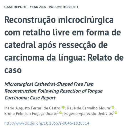
CASE REPORT - YEAR
2026
-
VOLUME
41ISSUE
1
Reconstrução microcirúrgica
com retalho livre em forma de
catedral após ressecção de
carcinoma da língua: Relato de
caso
Microsurgical Cathedral-Shaped Free Flap
Reconstruction Following Resection of Tongue
Carcinoma: Case Report
1
2
Mario Augusto Ferrari de Castro
; Kauê de Carvalho Moura
;
1,
3
Bruno Pelinson Fogaça Duarte
; Rogério Aparecido Dedivitis
http://www.dx.doi.org/10.1055/s-0046-1820514