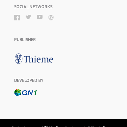
SOCIAL NETWORKS
PUBLISHER
DEVELOPED BY