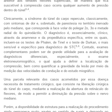
anterior aos tendões flexores superficiais, de maneira que fica
suscetível à compressão caso ocorra qualquer aumento de pressão
3,4
dentro do túnel
.
Clinicamente, a síndrome do túnel do carpo repercute, classicamente,
com sintomas de dor e, sobretudo, de parestesia no território inervado
pelo mediano, que corresponde à face volar do polegar 2o, 3o e metade
radial do 4o quirodáctilo. O diagnóstico é, essencialmente, clínico,
através da anamnese e da propedêutica específica, entre os quais,
incluem-se os testes de Phalen, de Tinel e o teste de Durkan, o mais
5,6
sensível e específico para diagnóstico de STC
. Contudo, exames
complementares podem ser de grande utilidade para a avaliação de
diagnósticos diferenciais, especialmente, o exame
eletroneuromiográfico, o qual ajuda a definir a localização de
compressão, bem como quantificar a gravidade da lesão por meio da
medição das velocidades de condução e do estudo miográfico.
Uma parcela relevante dos casos acometidos por essa doença
necessita de tratamento cirúrgico, que consiste na liberação cirúrgica
do túnel do carpo, mediante a realização da abertura do retináculo do
flexores, de modo a permitir a diminuição da pressão sobre o nervo
mediano.
Porém, a disponibilidade de estrutura para a realização do procedimento
ainda permanece muito aquém no sentido de suprir a demanda no