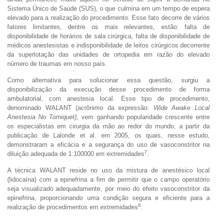
Sistema Único de Saúde (SUS), o que culmina em um tempo de espera
elevado para a realização do procedimento. Esse fato decorre de vários
fatores limitantes, dentre os mais relevantes, estão: falta de
disponibilidade de horários de sala cirúrgica, falta de disponibilidade de
médicos anestesistas e indisponibilidade de leitos cirúrgicos decorrente
da superlotação das unidades de ortopedia em razão do elevado
número de traumas em nosso país.
Como alternativa para solucionar essa questão, surgiu a
disponibilização da execução desse procedimento de forma
ambulatorial, com anestesia local. Esse tipo de procedimento,
denominado WALANT (acrônimo da expressão:
Wide Awake Local
Anestesia No Torniquet),
vem ganhando popularidade crescente entre
os especialistas em cirurgia da mão ao redor do mundo, a partir da
publicação de Lalonde et al. em 2005, os quais, nesse estudo,
demonstraram a eficácia e a segurança do uso de vasoconstritor na
7
diluição adequada de 1:100000 em extremidades
.
A técnica WALANT reside no uso da mistura de anestésico local
(lidocaína) com a epinefrina a fim de permitir que o campo operatório
seja visualizado adequadamente, por meio do efeito vasoconstritor da
epinefrina, proporcionando uma condição segura e eficiente para a
8
realização de procedimentos em extremidades
.