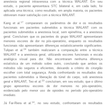
anestesia regional intravenosa com a técnica WALANT. Em seu
estudo, o paciente apresentava STC bilateral e, em cada lado, foi
aplicada uma técnica; como resultado, em ampla maioria, os pacientes
obtiveram maior satisfação com a técnica WALANT.
17
Kang et al.
compararam os parâmetros de dor e os resultados
funcionais em pacientes submetidos a técnica WALANT com os
pacientes submetidos a anestesia local, sem epinefrina, e a anestesia
geral. Concluíram que os pacientes do grupo WALANT apresentaram
menores escores de dor no pós-operatório, enquanto os resultados
funcionais não apresentaram diferenças estatisticamente significantes.
24
Tulipan et al.
também realizaram a comparação entre a técnica
WALANT e a anestesia geral, utilizando escores funcionais e escala
analógica visual para dor. Não encontraram nenhuma diferença
estatística de um método sobre outro, concluindo que ambos os
métodos são seguros e eficientes, deixando a critério do cirurgião
escolher com total segurança. Ainda confrontando os resultados dos
pacientes submetidos a liberação do túnel do carpo, sob anestesia
23
geral e WALANT, Teo et al.
concluíram, em seu estudo, que o último
grupo apresentou escores de dor menores no pós-operatório,
evidenciado pelo menor uso de opioides no período pós-operatório
imediato.
14
Já Far-Riera et al.
, no seu estudo, confrontaram os resultados