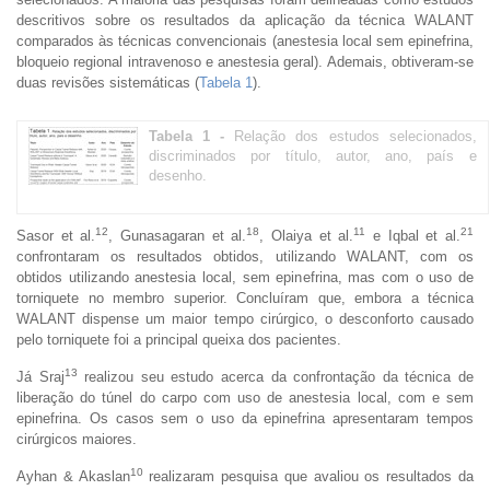
descritivos sobre os resultados da aplicação da técnica WALANT
comparados às técnicas convencionais (anestesia local sem epinefrina,
bloqueio regional intravenoso e anestesia geral). Ademais, obtiveram-se
duas revisões sistemáticas (
Tabela 1
).
Tabela 1 -
Relação dos estudos selecionados,
discriminados por título, autor, ano, país e
desenho.
12
18
11
21
Sasor et al.
, Gunasagaran et al.
, Olaiya et al.
e Iqbal et al.
confrontaram os resultados obtidos, utilizando WALANT, com os
obtidos utilizando anestesia local, sem epinefrina, mas com o uso de
torniquete no membro superior. Concluíram que, embora a técnica
WALANT dispense um maior tempo cirúrgico, o desconforto causado
pelo torniquete foi a principal queixa dos pacientes.
13
Já Sraj
realizou seu estudo acerca da confrontação da técnica de
liberação do túnel do carpo com uso de anestesia local, com e sem
epinefrina. Os casos sem o uso da epinefrina apresentaram tempos
cirúrgicos maiores.
10
Ayhan & Akaslan
realizaram pesquisa que avaliou os resultados da