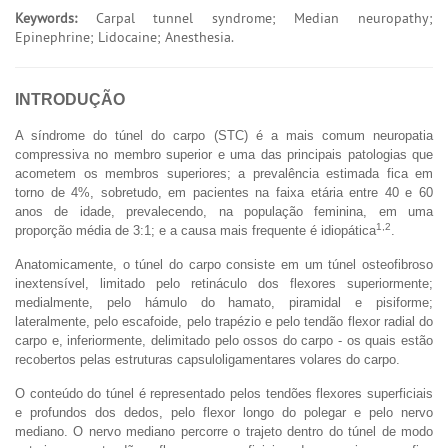
Keywords:
Carpal tunnel syndrome; Median neuropathy;
Epinephrine; Lidocaine; Anesthesia.
INTRODUÇÃO
A síndrome do túnel do carpo (STC) é a mais comum neuropatia
compressiva no membro superior e uma das principais patologias que
acometem os membros superiores; a prevalência estimada fica em
torno de 4%, sobretudo, em pacientes na faixa etária entre 40 e 60
anos de idade, prevalecendo, na população feminina, em uma
1,2
proporção média de 3:1; e a causa mais frequente é idiopática
.
Anatomicamente, o túnel do carpo consiste em um túnel osteofibroso
inextensível, limitado pelo retináculo dos flexores superiormente;
medialmente, pelo hámulo do hamato, piramidal e pisiforme;
lateralmente, pelo escafoide, pelo trapézio e pelo tendão flexor radial do
carpo e, inferiormente, delimitado pelo ossos do carpo - os quais estão
recobertos pelas estruturas capsuloligamentares volares do carpo.
O conteúdo do túnel é representado pelos tendões flexores superficiais
e profundos dos dedos, pelo flexor longo do polegar e pelo nervo
mediano. O nervo mediano percorre o trajeto dentro do túnel de modo