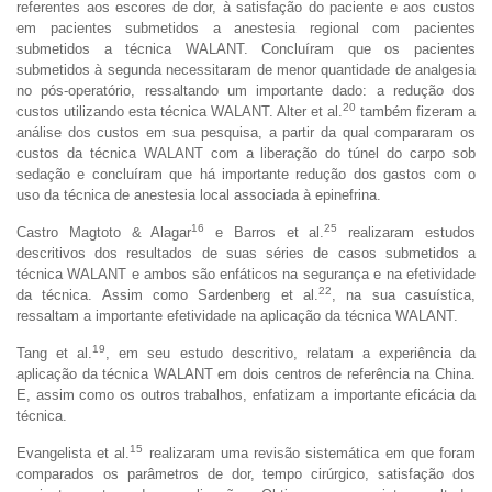
referentes aos escores de dor, à satisfação do paciente e aos custos
em pacientes submetidos a anestesia regional com pacientes
submetidos a técnica WALANT. Concluíram que os pacientes
submetidos à segunda necessitaram de menor quantidade de analgesia
no pós-operatório, ressaltando um importante dado: a redução dos
20
custos utilizando esta técnica WALANT. Alter et al.
também fizeram a
análise dos custos em sua pesquisa, a partir da qual compararam os
custos da técnica WALANT com a liberação do túnel do carpo sob
sedação e concluíram que há importante redução dos gastos com o
uso da técnica de anestesia local associada à epinefrina.
16
25
Castro Magtoto & Alagar
e Barros et al.
realizaram estudos
descritivos dos resultados de suas séries de casos submetidos a
técnica WALANT e ambos são enfáticos na segurança e na efetividade
22
da técnica. Assim como Sardenberg et al.
, na sua casuística,
ressaltam a importante efetividade na aplicação da técnica WALANT.
19
Tang et al.
, em seu estudo descritivo, relatam a experiência da
aplicação da técnica WALANT em dois centros de referência na China.
E, assim como os outros trabalhos, enfatizam a importante eficácia da
técnica.
15
Evangelista et al.
realizaram uma revisão sistemática em que foram
comparados os parâmetros de dor, tempo cirúrgico, satisfação dos