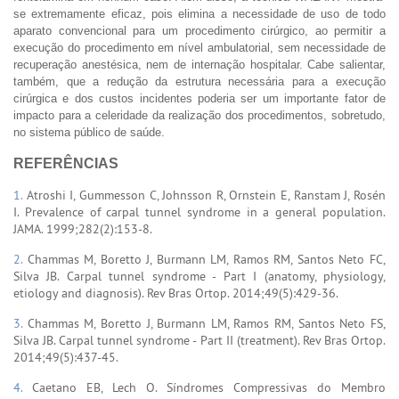
se extremamente eficaz, pois elimina a necessidade de uso de todo
aparato convencional para um procedimento cirúrgico, ao permitir a
execução do procedimento em nível ambulatorial, sem necessidade de
recuperação anestésica, nem de internação hospitalar. Cabe salientar,
também, que a redução da estrutura necessária para a execução
cirúrgica e dos custos incidentes poderia ser um importante fator de
impacto para a celeridade da realização dos procedimentos, sobretudo,
no sistema público de saúde.
REFERÊNCIAS
1.
Atroshi I, Gummesson C, Johnsson R, Ornstein E, Ranstam J, Rosén
I. Prevalence of carpal tunnel syndrome in a general population.
JAMA. 1999;282(2):153-8.
2.
Chammas M, Boretto J, Burmann LM, Ramos RM, Santos Neto FC,
Silva JB. Carpal tunnel syndrome - Part I (anatomy, physiology,
etiology and diagnosis). Rev Bras Ortop. 2014;49(5):429-36.
3.
Chammas M, Boretto J, Burmann LM, Ramos RM, Santos Neto FS,
Silva JB. Carpal tunnel syndrome - Part II (treatment). Rev Bras Ortop.
2014;49(5):437-45.
4.
Caetano EB, Lech O. Síndromes Compressivas do Membro