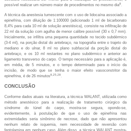
8
possível realizar um número maior de procedimentos no mesmo dia
.
A técnica da anestesia tumescente com o uso de lidocaína associado a
epinefrina, com diluição de 1:100000 (adicionado 1 ml de bicarbonato
8,4% para cada 10 ml de solução anestésica), consiste na infiltração de
22 ml da solução com agulha de menor calibre possível (30 x 0,7 mm).
Inicialmente, se infiltra uma pequena quantidade no tecido subdérmico
(3-4 ml), na porção distal do antebraço, na topografia entre o trajeto do
mediano e do ulnar, 8 ml no plano subfascial da porção distal do
antebraço, e os 10 ml restantes no plano subdérmico e anterior ao
ligamento transverso do carpo. O tempo necessário para a aplicação é,
em média, de 5 minutos, e o tempo determinado para o início da
incisão, de modo que se tenha o maior efeito vasoconstritor da
8,25,28
epinefrina, é de 26 minutos
.
CONCLUSÃO
Conforme dados atuais na literatura, a técnica WALANT, utilizada como
método anestésico para a realização de tratamento cirúrgico da
síndrome do túnel do carpo, mostra-se segura, opondo-se,
evidentemente, à postulação de que o uso de epinefrina nas
extremidades seria sinônimo de necrose, dado que não apresentou
nenhum relato de isquemia, nem necessidade de reversão com
fentolamina em nenhum caso. Além disso, a técnica WALANT mostra-