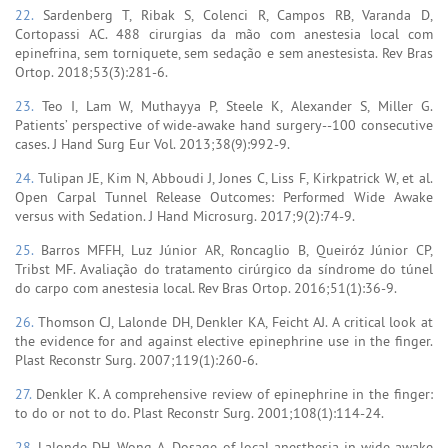
22.
Sardenberg T, Ribak S, Colenci R, Campos RB, Varanda D,
Cortopassi AC. 488 cirurgias da mão com anestesia local com
epinefrina, sem torniquete, sem sedação e sem anestesista. Rev Bras
Ortop. 2018;53(3):281-6.
23.
Teo I, Lam W, Muthayya P, Steele K, Alexander S, Miller G.
Patients’ perspective of wide-awake hand surgery--100 consecutive
cases. J Hand Surg Eur Vol. 2013;38(9):992-9.
24.
Tulipan JE, Kim N, Abboudi J, Jones C, Liss F, Kirkpatrick W, et al.
Open Carpal Tunnel Release Outcomes: Performed Wide Awake
versus with Sedation. J Hand Microsurg. 2017;9(2):74-9.
25.
Barros MFFH, Luz Júnior AR, Roncaglio B, Queiróz Júnior CP,
Tribst MF. Avaliação do tratamento cirúrgico da síndrome do túnel
do carpo com anestesia local. Rev Bras Ortop. 2016;51(1):36-9.
26.
Thomson CJ, Lalonde DH, Denkler KA, Feicht AJ. A critical look at
the evidence for and against elective epinephrine use in the finger.
Plast Reconstr Surg. 2007;119(1):260-6.
27.
Denkler K. A comprehensive review of epinephrine in the finger:
to do or not to do. Plast Reconstr Surg. 2001;108(1):114-24.
28.
Lalonde DH, Wong A. Dosage of local anesthesia in wide awake