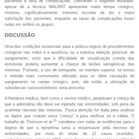
pacientes e taxa de complicações. Obtiveram o seguinte resultado:
apesar de a técnica WALANT apresentar maior tempo cirúrgico,
mostrou, significativamente, menores escores de dor e maior
satisfação dos pacientes; enquanto as taxas de complicações foram
nulas em ambos os grupos.
DISCUSSÃO
Uma das condições essenciais para a prática segura de procedimentos
cirúrgicos nas mãos é a ausência, ou a máxima redução possível, de
sangramento, visto que a dificuldade de visualização correta das
estruturas poderia aumentar a chance de lesões iatrogênicas das
mesmas. Portanto, o uso de torniquete, no membro superior, se tornou
o método mais comumente utilizado para se obter cessação de
sangramento no campo cirúrgico, pois, até então, a utilização de
substâncias vasoconstritoras seria proscrita.
A literatura médica, bem como o ensino médico, perpetuam a crença de
que a adrenalina não deve ser injetada nas extremidades, sob pena de
acarretar necrose das mesmas. Pouca atenção foi dada para analisar
os dados que criaram essa “crença” e para verificar se é válida. O
26
trabalho de Thomson et al.
corrobora com todas as evidências para o
dogma de que a epinefrina seria a responsável pela necrose de
extremidades, por meio do relato de 21 casos ocorridos,