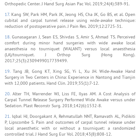
Orthopedic Center. J Hand Surg Asian Pac Vol. 2019;24(4):389-91.
17.
Kang SW, Park HM, Park JK, Jeong HS, Cha JK, Go BS, et al. Open
cubital and carpal tunnel release using wide-awake technique:
reduction of postoperative pain. J Pain Res. 2019;12:2725-31.
18.
Gunasagaran J, Sean ES, Shivdas S, Amir S, Ahmad TS. Perceived
comfort during minor hand surgeries with wide awake local
anaesthesia no tourniquet (WALANT) versus local anaesthesia
(LA)/tourniquet. J Orthop Surg (Hong Kong).
2017;25(3):2309499017739499.
19.
Tang JB, Gong KT, Xing SG, Yi L, Xu JH. Wide-Awake Hand
Surgery in Two Centers in China: Experience in Nantong and Tianjin
with 12,000 patients. Hand Clin. 2019;35(1):7-12.
20.
Alter TH, Warrender WJ, Liss FE, Ilyas AM. A Cost Analysis of
Carpal Tunnel Release Surgery Performed Wide Awake versus under
Sedation. Plast Reconstr Surg. 2018;142(6):1532-8.
21.
Iqbal HJ, Doorgakant A, Rehmatullah NNT, Ramavath AL, Pidikiti
P, Lipscombe S. Pain and outcomes of carpal tunnel release under
local anaesthetic with or without a tourniquet: a randomized
controlled trial. J Hand Surg Eur Vol. 2018;43(8):808-12.