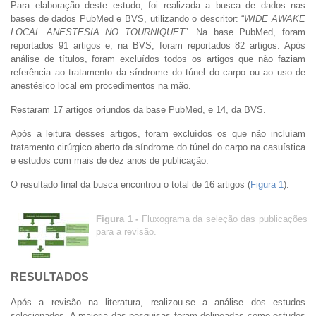
Para elaboração deste estudo, foi realizada a busca de dados nas
bases de dados PubMed e BVS, utilizando o descritor: “
WIDE AWAKE
LOCAL ANESTESIA NO TOURNIQUET
”. Na base PubMed, foram
reportados 91 artigos e, na BVS, foram reportados 82 artigos. Após
análise de títulos, foram excluídos todos os artigos que não faziam
referência ao tratamento da síndrome do túnel do carpo ou ao uso de
anestésico local em procedimentos na mão.
Restaram 17 artigos oriundos da base PubMed, e 14, da BVS.
Após a leitura desses artigos, foram excluídos os que não incluíam
tratamento cirúrgico aberto da síndrome do túnel do carpo na casuística
e estudos com mais de dez anos de publicação.
O resultado final da busca encontrou o total de 16 artigos (
Figura 1
).
Figura 1 -
Fluxograma da seleção das publicações
para a revisão.
RESULTADOS
Após a revisão na literatura, realizou-se a análise dos estudos
selecionados. A maioria das pesquisas foram delineadas como estudos