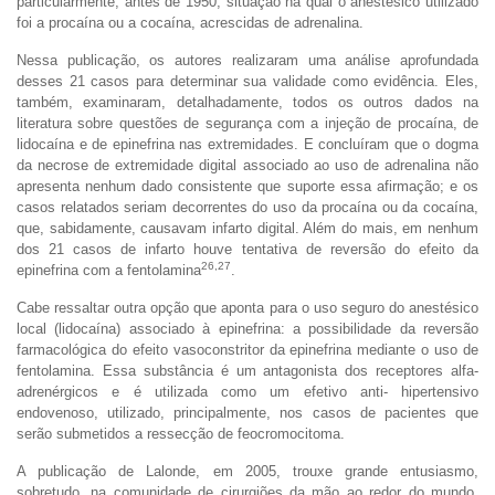
particularmente, antes de 1950, situação na qual o anestésico utilizado
foi a procaína ou a cocaína, acrescidas de adrenalina.
Nessa publicação, os autores realizaram uma análise aprofundada
desses 21 casos para determinar sua validade como evidência. Eles,
também, examinaram, detalhadamente, todos os outros dados na
literatura sobre questões de segurança com a injeção de procaína, de
lidocaína e de epinefrina nas extremidades. E concluíram que o dogma
da necrose de extremidade digital associado ao uso de adrenalina não
apresenta nenhum dado consistente que suporte essa afirmação; e os
casos relatados seriam decorrentes do uso da procaína ou da cocaína,
que, sabidamente, causavam infarto digital. Além do mais, em nenhum
dos 21 casos de infarto houve tentativa de reversão do efeito da
26,27
epinefrina com a fentolamina
.
Cabe ressaltar outra opção que aponta para o uso seguro do anestésico
local (lidocaína) associado à epinefrina: a possibilidade da reversão
farmacológica do efeito vasoconstritor da epinefrina mediante o uso de
fentolamina. Essa substância é um antagonista dos receptores alfa-
adrenérgicos e é utilizada como um efetivo anti- hipertensivo
endovenoso, utilizado, principalmente, nos casos de pacientes que
serão submetidos a ressecção de feocromocitoma.
A publicação de Lalonde, em 2005, trouxe grande entusiasmo,
sobretudo, na comunidade de cirurgiões da mão ao redor do mundo,