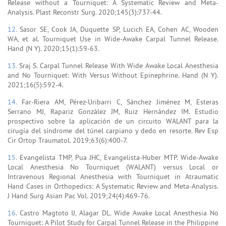
Release without a Tourniquet: A Systematic Review and Meta-
Analysis. Plast Reconstr Surg. 2020;145(3):737-44.
12.
Sasor SE, Cook JA, Duquette SP, Lucich EA, Cohen AC, Wooden
WA, et al. Tourniquet Use in Wide-Awake Carpal Tunnel Release.
Hand (N Y). 2020;15(1):59-63.
13.
Sraj S. Carpal Tunnel Release With Wide Awake Local Anesthesia
and No Tourniquet: With Versus Without Epinephrine. Hand (N Y).
2021;16(5):592-4.
14.
Far-Riera AM, Pérez-Uribarri C, Sánchez Jiménez M, Esteras
Serrano MJ, Rapariz González JM, Ruiz Hernández IM. Estudio
prospectivo sobre la aplicación de un circuito WALANT para la
cirugía del síndrome del túnel carpiano y dedo en resorte. Rev Esp
Cir Ortop Traumatol. 2019;63(6):400-7.
15.
Evangelista TMP, Pua JHC, Evangelista-Huber MTP. Wide-Awake
Local Anesthesia No Tourniquet (WALANT) versus Local or
Intravenous Regional Anesthesia with Tourniquet in Atraumatic
Hand Cases in Orthopedics: A Systematic Review and Meta-Analysis.
J Hand Surg Asian Pac Vol. 2019;24(4):469-76.
16.
Castro Magtoto IJ, Alagar DL. Wide Awake Local Anesthesia No
Tourniquet: A Pilot Study for Carpal Tunnel Release in the Philippine