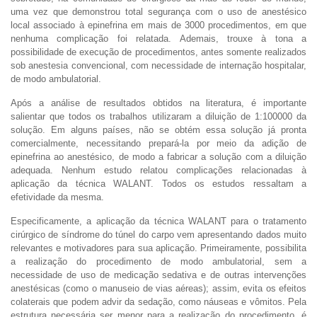
uma vez que demonstrou total segurança com o uso de anestésico
local associado à epinefrina em mais de 3000 procedimentos, em que
nenhuma complicação foi relatada. Ademais, trouxe à tona a
possibilidade de execução de procedimentos, antes somente realizados
sob anestesia convencional, com necessidade de internação hospitalar,
de modo ambulatorial.
Após a análise de resultados obtidos na literatura, é importante
salientar que todos os trabalhos utilizaram a diluição de 1:100000 da
solução. Em alguns países, não se obtém essa solução já pronta
comercialmente, necessitando prepará-la por meio da adição de
epinefrina ao anestésico, de modo a fabricar a solução com a diluição
adequada. Nenhum estudo relatou complicações relacionadas à
aplicação da técnica WALANT. Todos os estudos ressaltam a
efetividade da mesma.
Especificamente, a aplicação da técnica WALANT para o tratamento
cirúrgico de síndrome do túnel do carpo vem apresentando dados muito
relevantes e motivadores para sua aplicação. Primeiramente, possibilita
a realização do procedimento de modo ambulatorial, sem a
necessidade de uso de medicação sedativa e de outras intervenções
anestésicas (como o manuseio de vias aéreas); assim, evita os efeitos
colaterais que podem advir da sedação, como náuseas e vômitos. Pela
estrutura necessária ser menor para a realização do procedimento, é