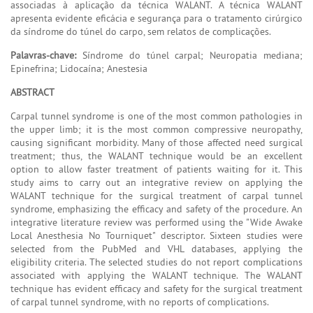
associadas à aplicação da técnica WALANT. A técnica WALANT
apresenta evidente eficácia e segurança para o tratamento cirúrgico
da síndrome do túnel do carpo, sem relatos de complicações.
Palavras-chave:
Síndrome do túnel carpal; Neuropatia mediana;
Epinefrina; Lidocaína; Anestesia
ABSTRACT
Carpal tunnel syndrome is one of the most common pathologies in
the upper limb; it is the most common compressive neuropathy,
causing significant morbidity. Many of those affected need surgical
treatment; thus, the WALANT technique would be an excellent
option to allow faster treatment of patients waiting for it. This
study aims to carry out an integrative review on applying the
WALANT technique for the surgical treatment of carpal tunnel
syndrome, emphasizing the efficacy and safety of the procedure. An
integrative literature review was performed using the "Wide Awake
Local Anesthesia No Tourniquet" descriptor. Sixteen studies were
selected from the PubMed and VHL databases, applying the
eligibility criteria. The selected studies do not report complications
associated with applying the WALANT technique. The WALANT
technique has evident efficacy and safety for the surgical treatment
of carpal tunnel syndrome, with no reports of complications.