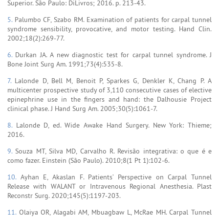
Superior. São Paulo: DiLivros; 2016. p. 213-43.
5.
Palumbo CF, Szabo RM. Examination of patients for carpal tunnel
syndrome sensibility, provocative, and motor testing. Hand Clin.
2002;18(2):269-77.
6.
Durkan JA. A new diagnostic test for carpal tunnel syndrome. J
Bone Joint Surg Am. 1991;73(4):535-8.
7.
Lalonde D, Bell M, Benoit P, Sparkes G, Denkler K, Chang P. A
multicenter prospective study of 3,110 consecutive cases of elective
epinephrine use in the fingers and hand: the Dalhousie Project
clinical phase. J Hand Surg Am. 2005;30(5):1061-7.
8.
Lalonde D, ed. Wide Awake Hand Surgery. New York: Thieme;
2016.
9.
Souza MT, Silva MD, Carvalho R. Revisão integrativa: o que é e
como fazer. Einstein (São Paulo). 2010;8(1 Pt 1):102-6.
10.
Ayhan E, Akaslan F. Patients’ Perspective on Carpal Tunnel
Release with WALANT or Intravenous Regional Anesthesia. Plast
Reconstr Surg. 2020;145(5):1197-203.
11.
Olaiya OR, Alagabi AM, Mbuagbaw L, McRae MH. Carpal Tunnel