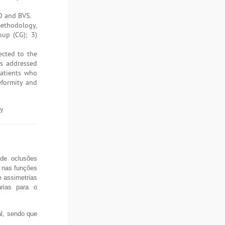
O and BVS.
 methodology,
oup (CG); 3)
ected to the
es addressed
patients who
eformity and
gy
 de oclusões
 nas funções
e assimetrias
rias para o
al, sendo que