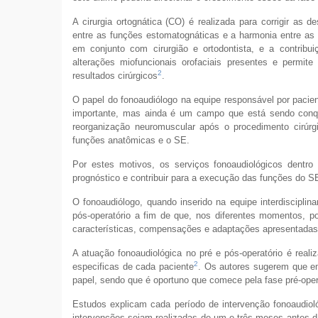
A cirurgia ortognática (CO) é realizada para corrigir as 
entre as funções estomatognáticas e a harmonia entre as
em conjunto com cirurgião e ortodontista, e a contribui
alterações miofuncionais orofaciais presentes e permite
2
resultados cirúrgicos
.
O papel do fonoaudiólogo na equipe responsável por pacie
importante, mas ainda é um campo que está sendo conqu
reorganização neuromuscular após o procedimento cirúrgi
funções anatômicas e o SE.
Por estes motivos, os serviços fonoaudiológicos dentro 
prognóstico e contribuir para a execução das funções do 
O fonoaudiólogo, quando inserido na equipe interdisciplin
pós-operatório a fim de que, nos diferentes momentos, p
características, compensações e adaptações apresentadas
A atuação fonoaudiológica no pré e pós-operatório é real
2
especificas de cada paciente
. Os autores sugerem que 
papel, sendo que é oportuno que comece pela fase pré-opera
Estudos explicam cada período de intervenção fonoaudiol
intervenções sejam realizadas de um e três meses antes da