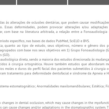
das às alterações de oclusões dentárias, que podem causar modificaçõe
. Essas deformidades, podem provocar alterações e/ou adaptações
ar, com base na literatura arbitrada, a relação entre a Fonoaudiologia 
eríodo específico, nas bases de dados PubMed, SciELO e BVS.
ca, quanto ao tipo de estudo, seus objetivos, número e gênero dos pa
m agrupados com base nos seus objetivos em 1) Grupo Fonoaudiologia (G
s (GO).
audiológica direta, sendo a maioria dos estudos direcionada às mudanças
tidos à cirurgia ortognática. Houve também estudos que abordaram m
os moles e duros do perfil facial dos pacientes submetidos à cirurgia o
zaram tratamento para deformidade dentofacial e síndrome da Apneia e 
istema estomatognático; Anormalidades maxilomandibulares; Estética; Fi
th changes in dental occlusion, which may cause changes in the myofunct
es can cause changes and/or adaptations in the stomatognathic system. T