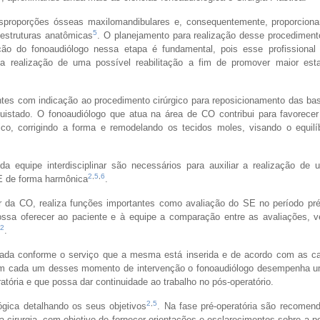
desproporções ósseas maxilomandibulares e, consequentemente, proporcionar
5
 estruturas anatômicas
. O planejamento para realização desse procediment
ção do fonoaudiólogo nessa etapa é fundamental, pois esse profissional i
 a realização de uma possível reabilitação a fim de promover maior esta
ntes com indicação ao procedimento cirúrgico para reposicionamento das b
istado. O fonoaudiólogo que atua na área de CO contribui para favorece
co, corrigindo a forma e remodelando os tecidos moles, visando o equilíb
da equipe interdisciplinar são necessários para auxiliar a realização de
2
,
5
,
6
SE de forma harmônica
.
ar da CO, realiza funções importantes como avaliação do SE no período pré
ossa oferecer ao paciente e à equipe a comparação entre as avaliações, ve
2
.
izada conforme o serviço que a mesma está inserida e de acordo com as ca
em cada um desses momento de intervenção o fonoaudiólogo desempenha u
tória e que possa dar continuidade ao trabalho no pós-operatório.
2
,
5
ógica detalhando os seus objetivos
. Na fase pré-operatória são recomen
 cirurgia, com objetivo de fornecer orientações e esclarecimentos sobre a 