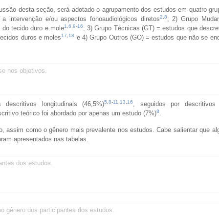
cussão desta seção, será adotado o agrupamento dos estudos em quatro gru
2
,
8
 intervenção e/ou aspectos fonoaudiológicos diretos
; 2) Grupo Muda
1
,
6
,
9
-
16
 do tecido duro e mole
; 3) Grupo Técnicas (GT) = estudos que desc
17
,
18
tecidos duros e moles
e 4) Grupo Outros (GO) = estudos que não se en
e nos objetivos.
5
,
8
-
11
,
13
,
16
escritivos longitudinais (46,5%)
, seguidos por descritivos 
8
scritivo teórico foi abordado por apenas um estudo (7%)
.
, assim como o gênero mais prevalente nos estudos. Cabe salientar que al
foram apresentados nas tabelas.
antes dos estudos.
ao gênero dos participantes dos estudos.