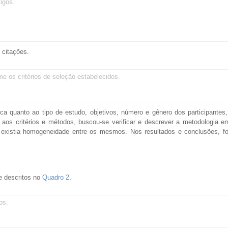
igos.
 citações.
e os critérios de seleção estabelecidos.
ca quanto ao tipo de estudo, objetivos, número e gênero dos participantes, 
o aos critérios e métodos, buscou-se verificar e descrever a metodologia 
e existia homogeneidade entre os mesmos. Nos resultados e conclusões, foi
e descritos no
Quadro 2
.
os.