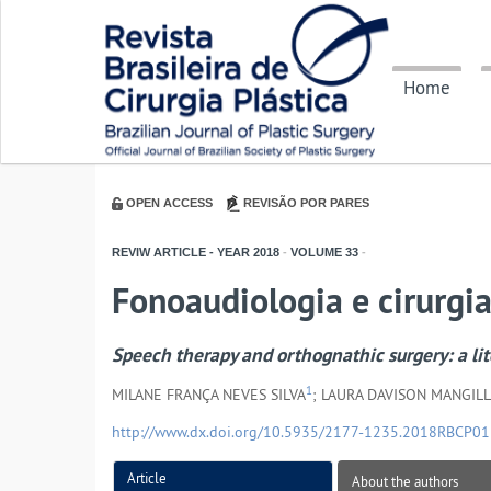
Home
OPEN ACCESS
REVISÃO POR PARES
REVIW ARTICLE - YEAR
2018
-
VOLUME
33
-
Fonoaudiologia e cirurgia
Speech therapy and orthognathic surgery: a li
1
MILANE FRANÇA NEVES SILVA
; LAURA DAVISON MANGILL
http://www.dx.doi.org/10.5935/2177-1235.2018RBCP0
Article
About the authors