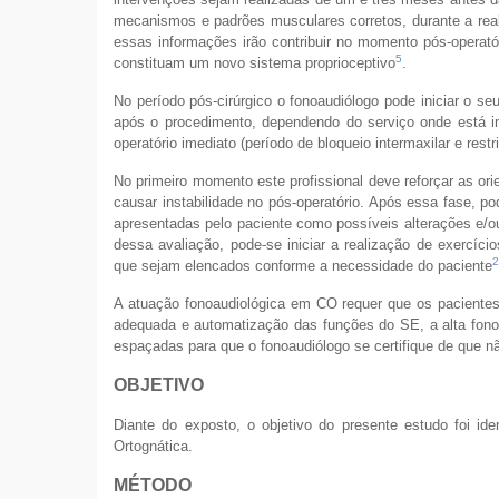
mecanismos e padrões musculares corretos, durante a rea
essas informações irão contribuir no momento pós-operató
5
constituam um novo sistema proprioceptivo
.
No período pós-cirúrgico o fonoaudiólogo pode iniciar o
após o procedimento, dependendo do serviço onde está in
operatório imediato (período de bloqueio intermaxilar e restr
No primeiro momento este profissional deve reforçar as ori
causar instabilidade no pós-operatório. Após essa fase, pod
apresentadas pelo paciente como possíveis alterações e/ou 
dessa avaliação, pode-se iniciar a realização de exercíci
2
que sejam elencados conforme a necessidade do paciente
A atuação fonoaudiológica em CO requer que os pacientes
adequada e automatização das funções do SE, a alta fono
espaçadas para que o fonoaudiólogo se certifique de que n
OBJETIVO
Diante do exposto, o objetivo do presente estudo foi iden
Ortognática.
MÉTODO