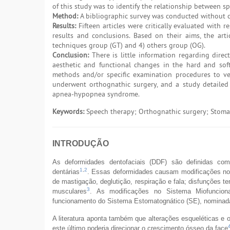
of this study was to identify the relationship between 
Method:
A bibliographic survey was conducted without co
Results:
Fifteen articles were critically evaluated with 
results and conclusions. Based on their aims, the art
techniques group (GT) and 4) others group (OG).
Conclusion:
There is little information regarding direc
aesthetic and functional changes in the hard and sof
methods and/or specific examination procedures to ver
underwent orthognathic surgery, and a study detailed 
apnea-hypopnea syndrome.
Keywords:
Speech therapy; Orthognathic surgery; Stomat
INTRODUÇÃO
As deformidades dentofaciais (DDF) são definidas com
1
,
2
dentárias
. Essas deformidades causam modificações no 
de mastigação, deglutição, respiração e fala; disfunções t
3
musculares
. As modificações no Sistema Miofuncion
funcionamento do Sistema Estomatognático (SE), nominad
A literatura aponta também que alterações esqueléticas e 
este último poderia direcionar o crescimento ósseo da face