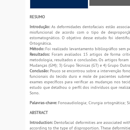
RESUMO
Introdução:
As deformidades dentofaciais estão associa
miofuncional de acordo com o tipo de desproporção
estomatognático. O objetivo desse estudo foi identific
Ortognática.
Método:
Foi realizado levantamento bibliográfico sem p
Resultados:
Foram avaliados 15 artigos de forma críti
metodologia, resultados e conclusões. Os artigos fora
Mudanças (GM); 3) Grupo Técnicas (GT) e 4) Grupo Outro
Conclusão:
Pouco se encontrou sobre a intervenção fono
funcionais do tecido duro e mole de pacientes subme
exames específicos para verificar as mudanças nos tecid
estudo que detalhou o perfil dos indivíduos que reali
Sono.
Palavras-chave:
Fonoaudiologia; Cirurgia ortognática; S
ABSTRACT
Introduction:
Dentofacial deformities are associated wi
according to the type of disproportion. These deformiti