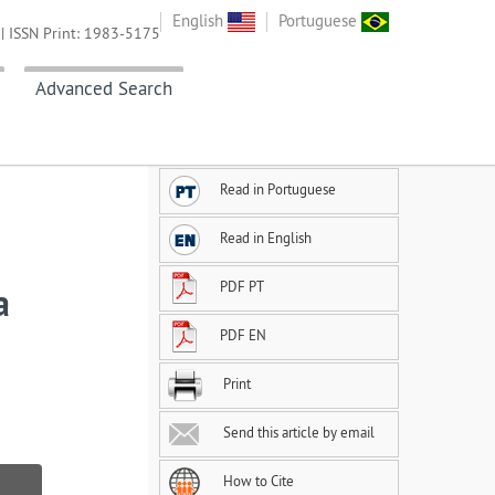
English
Portuguese
| ISSN Print: 1983-5175
Advanced Search
Read in Portuguese
Read in English
PDF PT
a
PDF EN
Print
Send this article by email
How to Cite