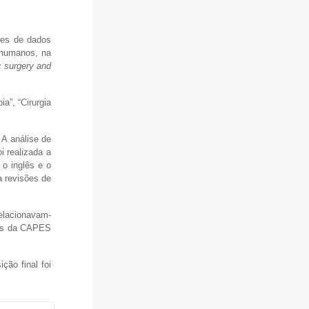
ses de dados
 humanos, na
c surgery and
a”, “Cirurgia
 A análise de
i realizada a
 o inglês e o
a revisões de
elacionavam-
cos da CAPES
ção final foi