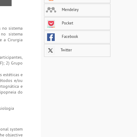
Mendeley
Pocket
s no sistema
 no sistema
Facebook
e a Cirurgia
Twitter
rticipantes,
F); 2) Grupo
 estéticas e
étodos e/ou
rtognática e
Hipopneia do
siologia
ional system
he objective