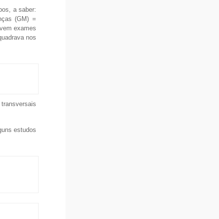
pos, a saber:
nças (GM) =
revem exames
quadrava nos
transversais
guns estudos