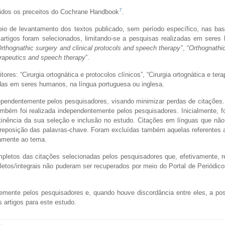
7
idos os preceitos do Cochrane Handbook
.
eio de levantamento dos textos publicado, sem período específico, nas ba
rtigos foram selecionados, limitando-se a pesquisas realizadas em seres
rthognathic surgery and clinical protocols and speech therapy
”, “
Orthognathi
erapeutics and speech therapy
”.
s: “Cirurgia ortognática e protocolos clínicos”, “Cirurgia ortognática e terapi
zadas em seres humanos, na língua portuguesa ou inglesa.
ependentemente pelos pesquisadores, visando minimizar perdas de citações.
ém foi realizada independentemente pelos pesquisadores. Inicialmente, fo
tinência da sua seleção e inclusão no estudo. Citações em línguas que não
reposição das palavras-chave. Foram excluídas também aquelas referentes 
etamente ao tema.
etos das citações selecionadas pelos pesquisadores que, efetivamente, r
letos/integrais não puderam ser recuperados por meio do Portal de Periódi
ente pelos pesquisadores e, quando houve discordância entre eles, a posi
 artigos para este estudo.