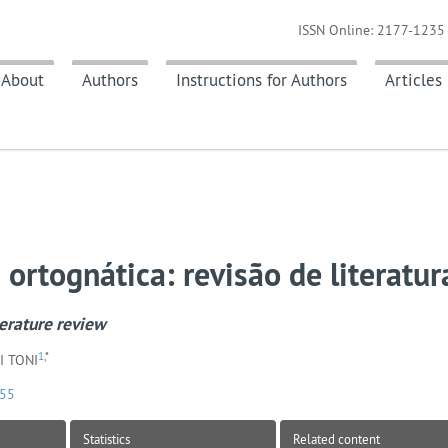
ISSN Online: 2177-1235 
About
Authors
Instructions for Authors
Articles
 ortognática: revisão de literatur
terature review
1
,*
I TONI
155
Statistics
Related content