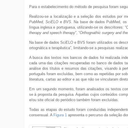
Para o estabelecimento do método de pesquisa foram segu
Realizou-se a localização e a seleção dos estudos por m
PubMed, SciELO
e
BVS
. Na base de dados PubMed, os a
língua inglesa e portuguesa, utilizando-se os descritores: “
O
therapy and speech therapy
”, “
Orthognathic surgery and th
Na base de dados SciELO e BVS foram utilizados os descritore
ortognática e terapêutica”, limitando-se a pesquisas reali
A busca dos textos nos bancos de dados foi realizada ind
cada uma das citações recuperadas no banco de dados tamb
análise dos títulos e resumos das citações, visando à per
português foram excluídas, bem como as repetidas por sob
literatura, cartas ao editor e as que não se vincularam dir
Em um segundo momento, foram analisados os textos compl
se à proposta da pesquisa. Aquelas cujos conteúdos comp
e/ou site oficial do periódico também foram excluídas.
Todas as etapas do estudo foram conduzidas independentem
consensual. A
Figura 1
apresenta o percurso da seleção dos