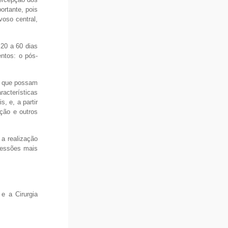
rtante, pois
voso central,
20 a 60 dias
ntos: o pós-
SE que possam
racterísticas
, e, a partir
ação e outros
a realização
sessões mais
 e a Cirurgia