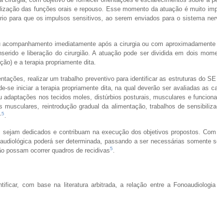
lização das funções orais e repouso. Esse momento da atuação é muito impo
rio para que os impulsos sensitivos, ao serem enviados para o sistema ner
 seu acompanhamento imediatamente após a cirurgia ou com aproximadamente 
serido e liberação do cirurgião. A atuação pode ser dividida em dois mome
ição) e a terapia propriamente dita.
entações, realizar um trabalho preventivo para identificar as estruturas do 
e-se iniciar a terapia propriamente dita, na qual deverão ser avaliadas as ca
adaptações nos tecidos moles, distúrbios posturais, musculares e funcionais
os musculares, reintrodução gradual da alimentação, trabalhos de sensibiliz
,
5
.
 sejam dedicados e contribuam na execução dos objetivos propostos. Com 
audiológica poderá ser determinada, passando a ser necessárias somente 
5
ão possam ocorrer quadros de recidivas
.
tificar, com base na literatura arbitrada, a relação entre a Fonoaudiologia