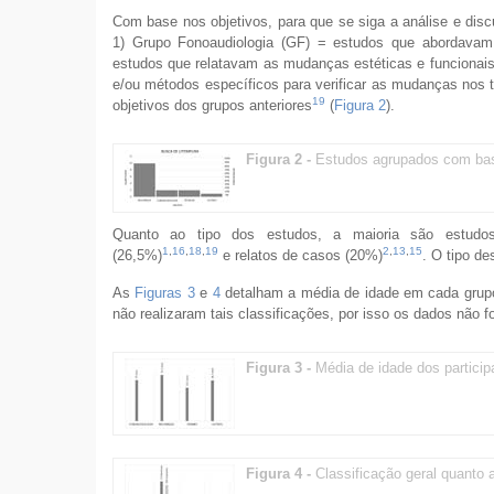
Com base nos objetivos, para que se siga a análise e dis
1) Grupo Fonoaudiologia (GF) = estudos que abordavam a
estudos que relatavam as mudanças estéticas e funcionais
e/ou métodos específicos para verificar as mudanças nos 
19
objetivos dos grupos anteriores
(
Figura 2
).
Figura 2 -
Estudos agrupados com bas
Quanto ao tipo dos estudos, a maioria são estudos d
1
,
16
,
18
,
19
2
,
13
,
15
(26,5%)
e relatos de casos (20%)
. O tipo de
As
Figuras 3
e
4
detalham a média de idade em cada grupo
não realizaram tais classificações, por isso os dados não 
Figura 3 -
Média de idade dos particip
Figura 4 -
Classificação geral quanto 