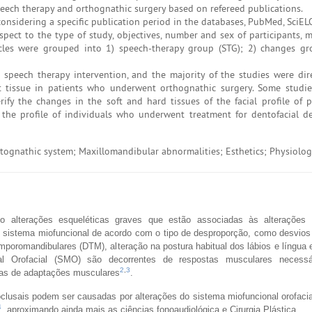
speech therapy and orthognathic surgery based on refereed publications.
nsidering a specific publication period in the databases, PubMed, SciEL
respect to the type of study, objectives, number and sex of participants,
icles were grouped into 1) speech-therapy group (STG); 2) changes gr
t speech therapy intervention, and the majority of the studies were dir
t tissue in patients who underwent orthognathic surgery. Some studi
ify the changes in the soft and hard tissues of the facial profile of 
the profile of individuals who underwent treatment for dentofacial d
ognathic system; Maxillomandibular abnormalities; Esthetics; Physiolo
o alterações esqueléticas graves que estão associadas às alterações
sistema miofuncional de acordo com o tipo de desproporção, como desvios
emporomandibulares (DTM), alteração na postura habitual dos lábios e língua 
al Orofacial (SMO) são decorrentes de respostas musculares necessá
2
,
3
as de adaptações musculares
.
oclusais podem ser causadas por alterações do sistema miofuncional orofaci
4
, aproximando ainda mais as ciências fonoaudiológica e Cirurgia Plástica.