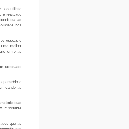
 o equilíbrio
o é realizado
dentifica as
bilidade nos
ases ósseas é
r uma melhor
rio entre as
 um adequado
-operatório e
rificando as
racterísticas
m importante
dados que as
percepção dos