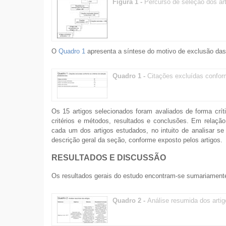
Figura 1 -
Percurso de seleção dos art
O
Quadro 1
apresenta a síntese do motivo de exclusão das
Quadro 1 -
Citações excluídas conform
Os 15 artigos selecionados foram avaliados de forma críti
critérios e métodos, resultados e conclusões. Em relaçã
cada um dos artigos estudados, no intuito de analisar s
descrição geral da seção, conforme exposto pelos artigos.
RESULTADOS E DISCUSSÃO
Os resultados gerais do estudo encontram-se sumariament
Quadro 2 -
Análise resumida dos artig