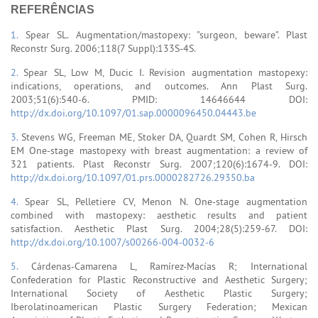
REFERÊNCIAS
1.
Spear SL. Augmentation/mastopexy: "surgeon, beware". Plast
Reconstr Surg. 2006;118(7 Suppl):133S-4S.
2.
Spear SL, Low M, Ducic I. Revision augmentation mastopexy:
indications, operations, and outcomes. Ann Plast Surg.
2003;51(6):540-6. PMID: 14646644 DOI:
http://dx.doi.org/10.1097/01.sap.0000096450.04443.be
3.
Stevens WG, Freeman ME, Stoker DA, Quardt SM, Cohen R, Hirsch
EM One-stage mastopexy with breast augmentation: a review of
321 patients. Plast Reconstr Surg. 2007;120(6):1674-9. DOI:
http://dx.doi.org/10.1097/01.prs.0000282726.29350.ba
4.
Spear SL, Pelletiere CV, Menon N. One-stage augmentation
combined with mastopexy: aesthetic results and patient
satisfaction. Aesthetic Plast Surg. 2004;28(5):259-67. DOI:
http://dx.doi.org/10.1007/s00266-004-0032-6
5.
Cárdenas-Camarena L, Ramírez-Macías R; International
Confederation for Plastic Reconstructive and Aesthetic Surgery;
International Society of Aesthetic Plastic Surgery;
Iberolatinoamerican Plastic Surgery Federation; Mexican