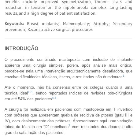
benefits include improved symmetrization, thinner scars and
reduction in tension on the nipple-areola complex, long-lasting
results, and a high degree of patient satisfaction.
Keywords:
Breast implants; Mammoplasty; Atrophy; Secondary
prevention; Reconstructive surgical procedures
INTRODUÇÃO
O procedimento combinado mastopexia com inclusão de implante
aparenta uma cirurgia simples, porém, após análise mais crítica,
percebe-se nela uma intervenção arquitetonicamente desafiadora, que
1
envolve dificuldades técnicas, riscos, e resultados não duradouros
.
Até o momento, não há consenso entre os colegas quanto a uma
1
-
3
técnica ideal
, sendo reportados índices de revisões pós-cirúrgicas
4
-
6
em até 54% das pacientes
.
A cirurgia foi realizada em pacientes com mastopexia em T invertido
com próteses que apresentam queixa de recidiva de ptoses (grau III e
IV), com deslocamento das próteses. Apresentamos aqui uma variação
7
tática da técnica em “D” espelhado
com resultados duradouros e alto
grau de satisfação das pacientes.