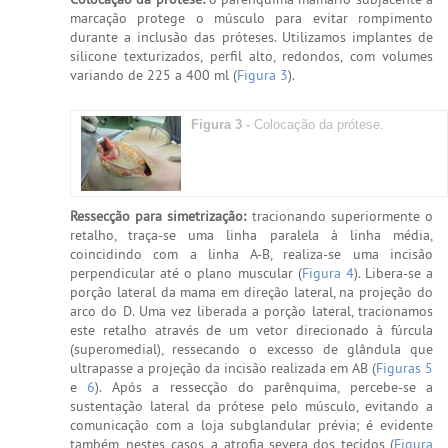
marcação protege o músculo para evitar rompimento
durante a inclusão das próteses. Utilizamos implantes de
silicone texturizados, perfil alto, redondos, com volumes
variando de 225 a 400 ml (
Figura 3
).
Figura 3 -
Colocação da prótese.
Ressecção para simetrização:
tracionando superiormente o
retalho, traça-se uma linha paralela à linha média,
coincidindo com a linha A-B, realiza-se uma incisão
perpendicular até o plano muscular (
Figura 4
). Libera-se a
porção lateral da mama em direção lateral, na projeção do
arco do D. Uma vez liberada a porção lateral, tracionamos
este retalho através de um vetor direcionado à fúrcula
(superomedial), ressecando o excesso de glândula que
ultrapasse a projeção da incisão realizada em AB (
Figuras 5
e
6
). Após a ressecção do parênquima, percebe-se a
sustentação lateral da prótese pelo músculo, evitando a
comunicação com a loja subglandular prévia; é evidente
também, nestes casos, a atrofia severa dos tecidos (
Figura