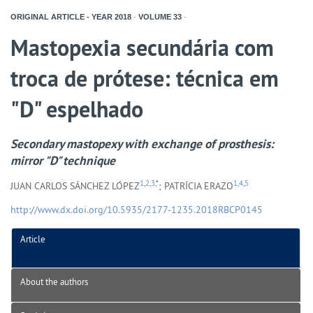
ORIGINAL ARTICLE - YEAR
2018
-
VOLUME
33
-
Mastopexia secundária com
troca de prótese: técnica em
"D" espelhado
Secondary mastopexy with exchange of prosthesis:
mirror "D" technique
1
,
2
,
3
,*
1
,
4
,
5
JUAN CARLOS SÁNCHEZ LÓPEZ
; PATRÍCIA ERAZO
http://www.dx.doi.org/10.5935/2177-1235.2018RBCP0145
Article
About the authors