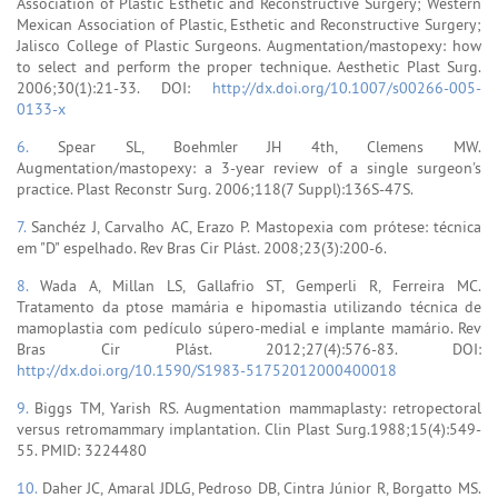
Association of Plastic Esthetic and Reconstructive Surgery; Western
Mexican Association of Plastic, Esthetic and Reconstructive Surgery;
Jalisco College of Plastic Surgeons. Augmentation/mastopexy: how
to select and perform the proper technique. Aesthetic Plast Surg.
2006;30(1):21-33. DOI:
http://dx.doi.org/10.1007/s00266-005-
0133-x
6.
Spear SL, Boehmler JH 4th, Clemens MW.
Augmentation/mastopexy: a 3-year review of a single surgeon's
practice. Plast Reconstr Surg. 2006;118(7 Suppl):136S-47S.
7.
Sanchéz J, Carvalho AC, Erazo P. Mastopexia com prótese: técnica
em "D" espelhado. Rev Bras Cir Plást. 2008;23(3):200-6.
8.
Wada A, Millan LS, Gallafrio ST, Gemperli R, Ferreira MC.
Tratamento da ptose mamária e hipomastia utilizando técnica de
mamoplastia com pedículo súpero-medial e implante mamário. Rev
Bras Cir Plást. 2012;27(4):576-83. DOI:
http://dx.doi.org/10.1590/S1983-51752012000400018
9.
Biggs TM, Yarish RS. Augmentation mammaplasty: retropectoral
versus retromammary implantation. Clin Plast Surg.1988;15(4):549-
55. PMID: 3224480
10.
Daher JC, Amaral JDLG, Pedroso DB, Cintra Júnior R, Borgatto MS.