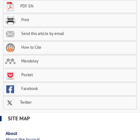
PDF EN
Print
Send this article by email
How to Cite
Mendeley
Pocket
Facebook
Twitter
SITE MAP
About
About the Journal