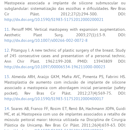
Mastopexia associada a implante de silicone submuscular ou
subglandular: sistematização das escolhas e dificuldades. Rev Bras
Cir Plást. 2012;27(2):294-300. DOI:
http://dx.doi.org/10.1590/S1983-51752012000200021
11.
Persoff MM. Vertical mastopexy with expansion augmentation.
Aesthetic Plast Surg. 2003;27(1):13-9. DOI:
http://dx.doi.org/10.1007/s00266-002-0072-8
12.
Pitanguy I. A new technic of plastic surgery of the breast. Study
of 245 consecutive cases and presentation of a personal technic.
Ann Chir Plast. 1962:199-208. PMID: 13943809 DOI:
http://dx.doi.org/10.1097/00006534-196211000-00023
13.
Almeida ARH, Araújo GKM, Mafra AVC, Pimenta PS, Fabrini HS.
Mastoplastia de aumento com inclusão de implante de silicone
associado a mastopexia com abordagem inicial periareolar (safety
pocket). Rev Bras Cir Plást. 2012;27(4):569-75. DOI:
http://dx.doi.org/10.1590/S1983-51752012000400017
14.
Soares AB, Franco FF, Rosim ET, Renó BA, Hachmann JOPA, Guidi
MC, et al. Mastopexia com uso de implantes associados a retalho de
músculo peitoral maior: técnica utilizada na Disciplina de Cirurgia
Plástica da Unicamp. Rev Bras Cir Plást. 2011;26(4):659-63. DOI: