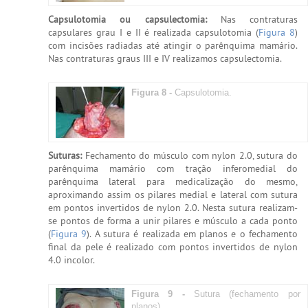
Capsulotomia ou capsulectomia:
Nas contraturas
capsulares grau I e II é realizada capsulotomia (
Figura 8
)
com incisões radiadas até atingir o parênquima mamário.
Nas contraturas graus III e IV realizamos capsulectomia.
Figura 8 -
Capsulotomia.
Suturas:
Fechamento do músculo com nylon 2.0, sutura do
parênquima mamário com tração inferomedial do
parênquima lateral para medicalização do mesmo,
aproximando assim os pilares medial e lateral com sutura
em pontos invertidos de nylon 2.0. Nesta sutura realizam-
se pontos de forma a unir pilares e músculo a cada ponto
(
Figura 9
). A sutura é realizada em planos e o fechamento
final da pele é realizado com pontos invertidos de nylon
4.0 incolor.
Figura 9 -
Sutura (fechamento por
planos).