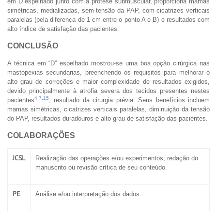
em D espelhado junto com a prótese submuscular, proporciona mamas
simétricas, medializadas, sem tensão da PAP, com cicatrizes verticais
paralelas (pela diferença de 1 cm entre o ponto A e B) e resultados com
alto índice de satisfação das pacientes.
CONCLUSÃO
A técnica em “D” espelhado mostrou-se uma boa opção cirúrgica nas
mastopexias secundarias, preenchendo os requisitos para melhorar o
alto grau de correções e maior complexidade de resultados exigidos,
devido principalmente à atrofia severa dos tecidos presentes nestes
4
,
7
,
15
pacientes
, resultado da cirurgia prévia. Seus benefícios incluem
mamas simétricas, cicatrizes verticais paralelas, diminuição da tensão
do PAP, resultados duradouros e alto grau de satisfação das pacientes.
COLABORAÇÕES
JCSL
Realização das operações e/ou experimentos; redação do
manuscrito ou revisão crítica de seu conteúdo.
PE
Análise e/ou interpretação dos dados.