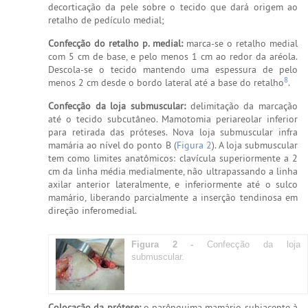
decorticação da pele sobre o tecido que dará origem ao
retalho de pedículo medial;
Confecção do retalho p. medial:
marca-se o retalho medial
com 5 cm de base, e pelo menos 1 cm ao redor da aréola.
Descola-se o tecido mantendo uma espessura de pelo
8
menos 2 cm desde o bordo lateral até a base do retalho
.
Confecção da loja submuscular:
delimitação da marcação
até o tecido subcutâneo. Mamotomia periareolar inferior
para retirada das próteses. Nova loja submuscular infra
mamária ao nível do ponto B (
Figura 2
). A loja submuscular
tem como limites anatômicos: clavícula superiormente a 2
cm da linha média medialmente, não ultrapassando a linha
axilar anterior lateralmente, e inferiormente até o sulco
mamário, liberando parcialmente a inserção tendinosa em
direção inferomedial.
Figura 2 -
Confecção da loja
submuscular.
Colocação da prótese:
o parênquima mamário subjacente à