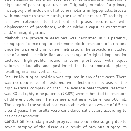
high rate of post-surgical revision. Originally intended for primary
mastopexy and inclusion of silicone implants in hypoplastic breasts
with moderate to severe ptosis, the use of the mirror "D" technique
is now extended to treatment of ptosis recurrence with
displacement of prostheses, with or without capsular contracture
and/or unsightly scars.
Method:
The procedure described was performed in 90 patients,
using specific marking to determine block resection of skin and
underlying parenchyma for symmetrization. The procedure included
use of a medial pedicle flap and exchange of original implants for
textured, high-profile, round silicone prostheses with equal
volumes bilaterally and positioned in the submuscular plane,
resulting in a final vertical scar.
Results:
No surgical revision was required in any of the cases. There
was no occurrence of postoperative infection or necrosis of the
nipple-areola complex or scar. The average parenchyma resection
was 80 g. Eighty-nine patients (98.8%) were submitted to resection
of different volumes. The average prosthesis volume was 300 mL.
The length of the vertical scar was stable with an average of 6.5 cm
after 2 years. The results were considered satisfactory according to
patient assessment.
Conclusion:
Secondary mastopexy is a more complex surgery due to
severe atrophy of the tissue as a result of previous surgery. Its