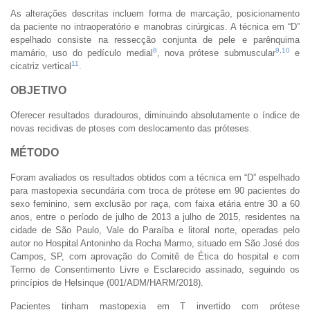
As alterações descritas incluem forma de marcação, posicionamento
da paciente no intraoperatório e manobras cirúrgicas. A técnica em “D”
espelhado consiste na ressecção conjunta de pele e parênquima
8
9
,
10
mamário, uso do pedículo medial
, nova prótese submuscular
e
11
cicatriz vertical
.
OBJETIVO
Oferecer resultados duradouros, diminuindo absolutamente o índice de
novas recidivas de ptoses com deslocamento das próteses.
MÉTODO
Foram avaliados os resultados obtidos com a técnica em “D” espelhado
para mastopexia secundária com troca de prótese em 90 pacientes do
sexo feminino, sem exclusão por raça, com faixa etária entre 30 a 60
anos, entre o período de julho de 2013 a julho de 2015, residentes na
cidade de São Paulo, Vale do Paraíba e litoral norte, operadas pelo
autor no Hospital Antoninho da Rocha Marmo, situado em São José dos
Campos, SP, com aprovação do Comitê de Ética do hospital e com
Termo de Consentimento Livre e Esclarecido assinado, seguindo os
princípios de Helsinque (001/ADM/HARM/2018).
Pacientes tinham mastopexia em T invertido com prótese