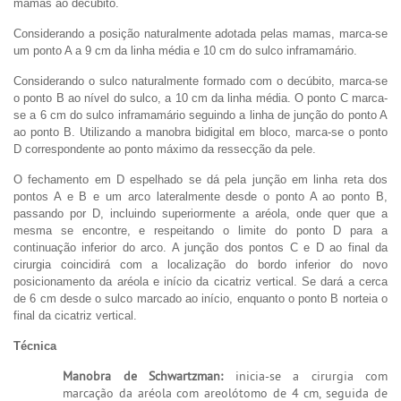
mamas ao decúbito.
Considerando a posição naturalmente adotada pelas mamas, marca-se
um ponto A a 9 cm da linha média e 10 cm do sulco inframamário.
Considerando o sulco naturalmente formado com o decúbito, marca-se
o ponto B ao nível do sulco, a 10 cm da linha média. O ponto C marca-
se a 6 cm do sulco inframamário seguindo a linha de junção do ponto A
ao ponto B. Utilizando a manobra bidigital em bloco, marca-se o ponto
D correspondente ao ponto máximo da ressecção da pele.
O fechamento em D espelhado se dá pela junção em linha reta dos
pontos A e B e um arco lateralmente desde o ponto A ao ponto B,
passando por D, incluindo superiormente a aréola, onde quer que a
mesma se encontre, e respeitando o limite do ponto D para a
continuação inferior do arco. A junção dos pontos C e D ao final da
cirurgia coincidirá com a localização do bordo inferior do novo
posicionamento da aréola e início da cicatriz vertical. Se dará a cerca
de 6 cm desde o sulco marcado ao início, enquanto o ponto B norteia o
final da cicatriz vertical.
Técnica
Manobra de Schwartzman:
inicia-se a cirurgia com
marcação da aréola com areolótomo de 4 cm, seguida de