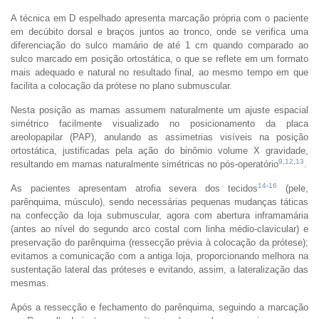
A técnica em D espelhado apresenta marcação própria com o paciente
em decúbito dorsal e braços juntos ao tronco, onde se verifica uma
diferenciação do sulco mamário de até 1 cm quando comparado ao
sulco marcado em posição ortostática, o que se reflete em um formato
mais adequado e natural no resultado final, ao mesmo tempo em que
facilita a colocação da prótese no plano submuscular.
Nesta posição as mamas assumem naturalmente um ajuste espacial
simétrico facilmente visualizado no posicionamento da placa
areolopapilar (PAP), anulando as assimetrias visíveis na posição
ortostática, justificadas pela ação do binômio volume X gravidade,
9
,
12
,
13
resultando em mamas naturalmente simétricas no pós-operatório
.
14
-
16
As pacientes apresentam atrofia severa dos tecidos
(pele,
parênquima, músculo), sendo necessárias pequenas mudanças táticas
na confecção da loja submuscular, agora com abertura inframamária
(antes ao nível do segundo arco costal com linha médio-clavicular) e
preservação do parênquima (ressecção prévia à colocação da prótese);
evitamos a comunicação com a antiga loja, proporcionando melhora na
sustentação lateral das próteses e evitando, assim, a lateralização das
mesmas.
Após a ressecção e fechamento do parênquima, seguindo a marcação