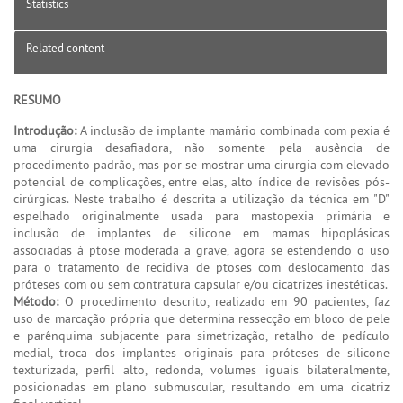
Statistics
Related content
RESUMO
Introdução:
A inclusão de implante mamário combinada com pexia é
uma cirurgia desafiadora, não somente pela ausência de
procedimento padrão, mas por se mostrar uma cirurgia com elevado
potencial de complicações, entre elas, alto índice de revisões pós-
cirúrgicas. Neste trabalho é descrita a utilização da técnica em "D"
espelhado originalmente usada para mastopexia primária e
inclusão de implantes de silicone em mamas hipoplásicas
associadas à ptose moderada a grave, agora se estendendo o uso
para o tratamento de recidiva de ptoses com deslocamento das
próteses com ou sem contratura capsular e/ou cicatrizes inestéticas.
Método:
O procedimento descrito, realizado em 90 pacientes, faz
uso de marcação própria que determina ressecção em bloco de pele
e parênquima subjacente para simetrização, retalho de pedículo
medial, troca dos implantes originais para próteses de silicone
texturizada, perfil alto, redonda, volumes iguais bilateralmente,
posicionadas em plano submuscular, resultando em uma cicatriz