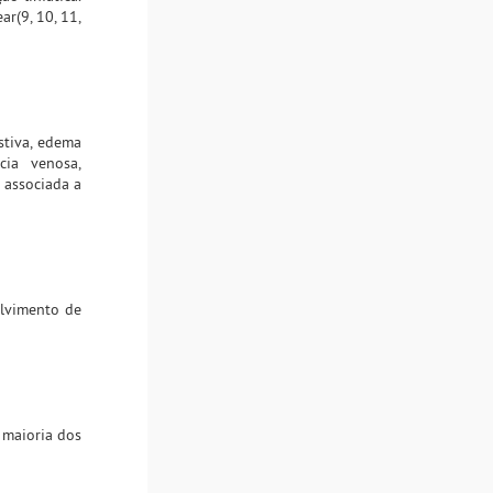
r(9, 10, 11,
stiva, edema
cia venosa,
 associada a
olvimento de
 maioria dos