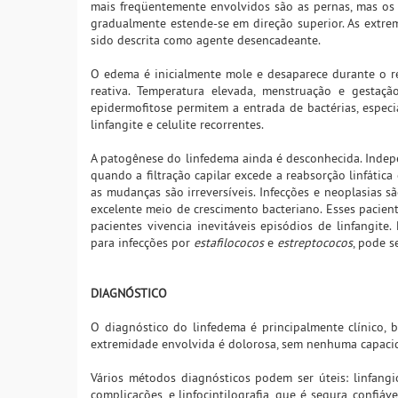
mais freqüentemente envolvidos são as pernas, mas os 
gradualmente estende-se em direção superior. As extre
sido descrita como agente desencadeante.
O edema é inicialmente mole e desaparece durante o r
reativa. Temperatura elevada, menstruação e gestaçã
epidermofitose permitem a entrada de bactérias, espe
linfangite e celulite recorrentes.
A patogênese do linfedema ainda é desconhecida. Indep
quando a filtração capilar excede a reabsorção linfática 
as mudanças são irreversíveis. Infecções e neoplasias
excelente meio de crescimento bacteriano. Esses pacien
pacientes vivencia inevitáveis episódios de linfangite.
para infecções por
estafilococos
e
estreptococos
, pode s
DIAGNÓSTICO
O diagnóstico do linfedema é principalmente clínico, b
extremidade envolvida é dolorosa, sem nenhuma capacida
Vários métodos diagnósticos podem ser úteis: linfangio
complicações, e linfocintilografia, que é segura, confiá