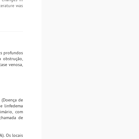
terature was
os profundos
a obstrução,
tase venosa,
a (Doença de
 e linfedema
imário, com
 chamada de
%). Os locais