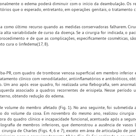
ionalmente o edema poderá diminuir com o início da deambulação. Os r
órios que o esperado, entretanto, em operações genitais, o tratamento c
ada como último recurso quando as medidas conservadoras falharem. Ciru
 alta variabilidade de curso da doença. Se a cirurgia for indicada, o pa
ocedimento e de que as complicações, especificamente cosméticas, são
 cura o linfedema(17, 8).
tiba-PR, com quadro de trombose venosa superficial em membro inferior 
ratamento clínico com venodilatador, antiinflamatórios e antibióticos, ob
o. Um ano após esse quadro, foi realizada uma flebografia, sem anormal
uerda associado a quadros recorrentes de erisipela. Nesse período u
xterno, obtendo redução do edema.
e volume do membro afetado (Fig. 1). No ano seguinte, foi submetida a
ção do volume da coxa. Em novembro do mesmo ano, realizou cirurgia 
ora do quadro clínico e incapacidade funcional, acentuada após a segun
tilografia de membros inferiores, que demonstrou a ausência de vasos l
rurgia de Charles (Figs. 4, 6 e 7), exceto em área de articulação de joel