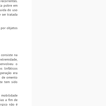
recorrentes.
eta pobre em
guida do uso
 ser tratada
 por objetos
 consiste na
extremidade,
senvolveu o
 linfáticos
operação era
ão de omento
nte tem sido
 mobilidade
ias a fim de
úrgico não é