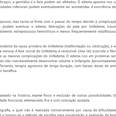
braços, a genitália e a face podem ser afetados. O edema aparece nos c
midades inferiores podem eventualmente ser acometidas. A ocorrência d
epouso, mas torna-se firme com o passar do tempo devido à complicaçã
o podem acentuar o edema. Alterações da pele por linfedema, trauma
cialmente
estreptococos
hemolíticos e menos freqüentemente
estafilococ
endente da causa primária do linfedema (malformação ou obstrução), o 
e venosa. A fase inicial do linfedema é reversível. Uma vez ocorrida a fibr
 são as maiores complicações do linfedema. O edema rico em proteínas s
tes irão inevitavelmente desenvolver celulite e linfangite. Aproximadam
 Portanto, terapia agressiva de longa duração, com baixas doses de anti
er benéfica.
aseado na história, exame físico e exclusão de outras possibilidades. 
de funcional, edemaciada, fria e com coloração azulada.
grafia, a qual não é realizada rotineiramente por causa de dificuldade
vel e tornou-se o método de escolha para visualização e avaliação da funç