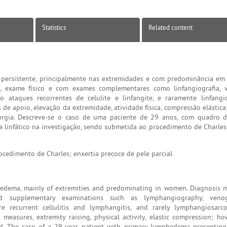
Statistics
Related content
persistente, principalmente nas extremidades e com predominância em
ca, exame físico e com exames complementares como linfangiografia, 
ão ataques recorrentes de celulite e linfangite, e raramente linfang
e apoio, elevação da extremidade, atividade física, compressão elástica;
irurgia. Descreve-se o caso de uma paciente de 29 anos, com quadro 
a linfático na investigação, sendo submetida ao procedimento de Charles
cedimento de Charles; enxertia precoce de pele parcial
 edema, mainly of extremities and predominating in women. Diagnosis
and supplementary examinations such as lymphangiography, ven
e recurrent cellulitis and lymphangitis, and rarely lymphangiosarco
easures, extremity raising, physical activity, elastic compression; 
cated. The case of a 29-year patient with primary lymphedema presentin