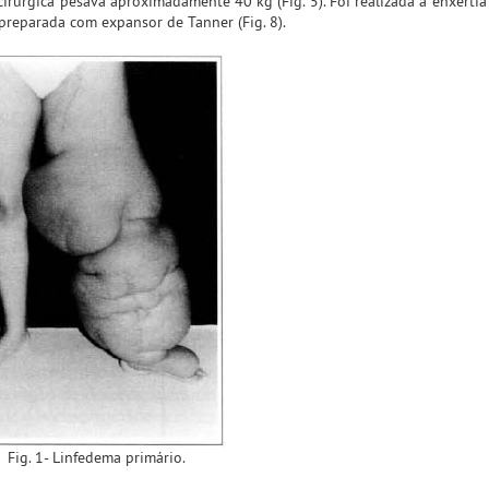
 cirúrgica pesava aproximadamente 40 kg (Fig. 5). Foi realizada a enxerti
e preparada com expansor de Tanner (Fig. 8).
Fig. 1- Linfedema primário.