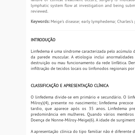
lymphatic system flow at investigation and being submit
reviewed.
Keywords:
Meige's disease; early lymphedema; Charles's p
INTRODUÇÃO
Linfedema é uma síndrome caracterizada pelo acúmulo d
da parede muscular. A etiologia inclui anormalidades
destruição ou mau funcionamento da rede linfática. Den
infiltração de tecidos locais ou linfonodos regionais po
CLASSIFICAÇÃO E APRESENTAÇÃO CLÍNICA
O linfedema divide-se em primário e secundário. O lin
Milroy)(4), presente no nascimento; linfedema precoce
tardio, que aparece após os 35 anos. Linfedema p
predominância em mulheres. Quando vários membros 
Doença de Nonne-Milroy-Meige(6). A idade de surgimento 
A apresentação clínica do tipo familiar não é diferente 