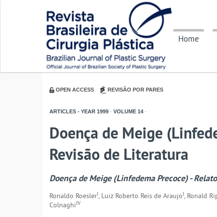
Home
OPEN ACCESS
REVISÃO POR PARES
ARTICLES - YEAR
1999
-
VOLUME
14
-
Doença de Meige (Linfede
Revisão de Literatura
Doença de Meige (Linfedema Precoce) - Relato 
I
I
Ronaldo Roesler
, Luiz Roberto Reis de Araujo
, Ronald Ri
IV
Colnaghi