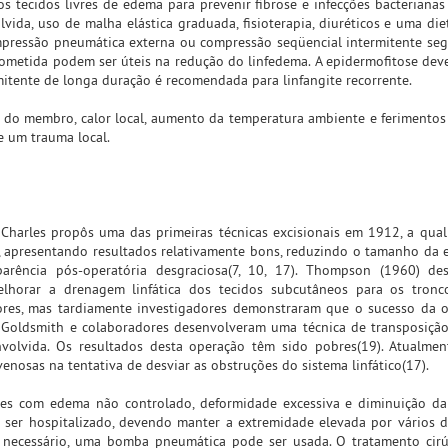
tecidos livres de edema para prevenir fibrose e infecções bacterianas 
vida, uso de malha elástica graduada, fisioterapia, diuréticos e uma di
mpressão pneumática externa ou compressão seqüencial intermitente se
ometida podem ser úteis na redução do linfedema. A epidermofitose deve
rmitente de longa duração é recomendada para linfangite recorrente.
do membro, calor local, aumento da temperatura ambiente e ferimentos
 um trauma local.
 Charles propôs uma das primeiras técnicas excisionais em 1912, a qual
ar, apresentando resultados relativamente bons, reduzindo o tamanho da 
arência pós-operatória desgraciosa(7, 10, 17). Thompson (1960) de
horar a drenagem linfática dos tecidos subcutâneos para os troncos
dores, mas tardiamente investigadores demonstraram que o sucesso da 
. Goldsmith e colaboradores desenvolveram uma técnica de transposiç
nvolvida. Os resultados desta operação têm sido pobres(19). Atualme
venosas na tentativa de desviar as obstruções do sistema linfático(17).
es com edema não controlado, deformidade excessiva e diminuição da
ser hospitalizado, devendo manter a extremidade elevada por vários d
e necessário, uma bomba pneumática pode ser usada. O tratamento cir