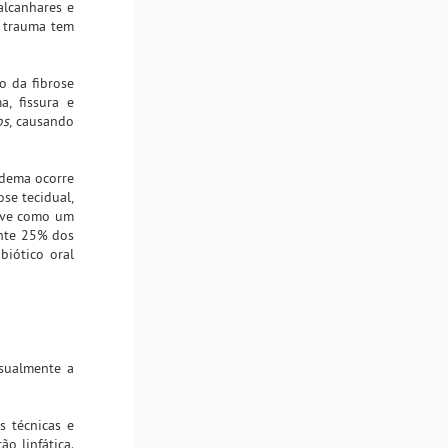
alcanhares e
e trauma tem
o da fibrose
, fissura e
os
, causando
edema ocorre
ose tecidual,
erve como um
ente 25% dos
biótico oral
Usualmente a
s técnicas e
ão linfática.