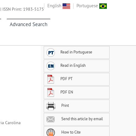
English
Portuguese
| ISSN Print: 1983-5175
Advanced Search
Read in Portuguese
Read in English
PDF PT
PDF EN
Print
Send this article by email
ria Carolina
How to Cite