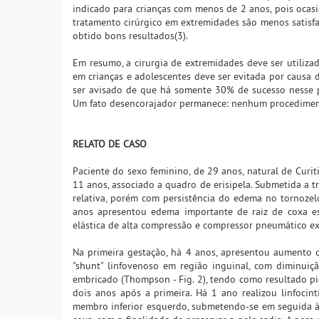
indicado para crianças com menos de 2 anos, pois ocas
tratamento cirúrgico em extremidades são menos satisfat
obtido bons resultados(3).
Em resumo, a cirurgia de extremidades deve ser utiliz
em crianças e adolescentes deve ser evitada por causa da
ser avisado de que há somente 30% de sucesso nesse pr
Um fato desencorajador permanece: nenhum procedimento
RELATO DE CASO
Paciente do sexo feminino, de 29 anos, natural de Curi
11 anos, associado a quadro de erisipela. Submetida a t
relativa, porém com persistência do edema no tornozel
anos apresentou edema importante de raiz de coxa esq
elástica de alta compressão e compressor pneumático e
Na primeira gestação, há 4 anos, apresentou aumento d
"shunt" linfovenoso em região inguinal, com diminui
embricado (Thompson - Fig. 2), tendo como resultado pi
dois anos após a primeira. Há 1 ano realizou linfocin
membro inferior esquerdo, submetendo-se em seguida à ci