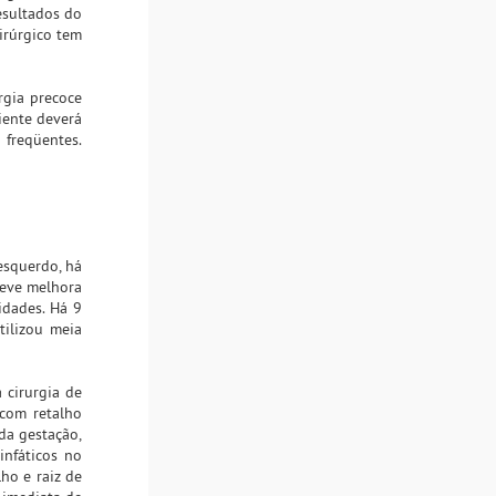
esultados do
irúrgico tem
rgia precoce
ciente deverá
 freqüentes.
esquerdo, há
teve melhora
idades. Há 9
tilizou meia
 cirurgia de
com retalho
da gestação,
infáticos no
ho e raiz de