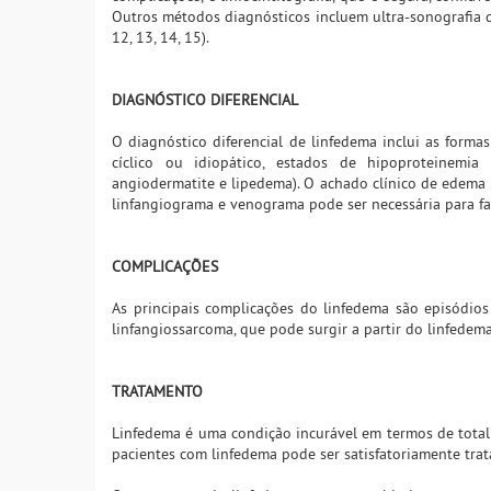
Outros métodos diagnósticos incluem ultra-sonografia d
12, 13, 14, 15).
DIAGNÓSTICO DIFERENCIAL
O diagnóstico diferencial de linfedema inclui as forma
cíclico ou idiopático, estados de hipoproteinemia
angiodermatite e lipedema). O achado clínico de edema n
linfangiograma e venograma pode ser necessária para faz
COMPLICAÇÕES
As principais complicações do linfedema são episódios
linfangiossarcoma, que pode surgir a partir do linfedem
TRATAMENTO
Linfedema é uma condição incurável em termos de total
pacientes com linfedema pode ser satisfatoriamente tr