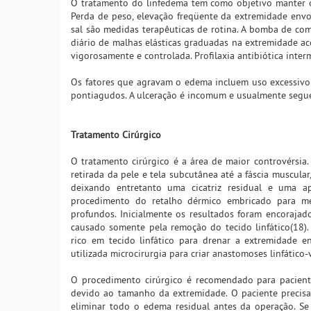
O tratamento do linfedema tem como objetivo manter os 
Perda de peso, elevação freqüente da extremidade envol
sal são medidas terapêuticas de rotina. A bomba de co
diário de malhas elásticas graduadas na extremidade ac
vigorosamente e controlada. Profilaxia antibiótica inte
Os fatores que agravam o edema incluem uso excessivo 
pontiagudos. A ulceração é incomum e usualmente segue
Tratamento Cirúrgico
O tratamento cirúrgico é a área de maior controvérsia.
retirada da pele e tela subcutânea até a fáscia muscul
deixando entretanto uma cicatriz residual e uma ap
procedimento do retalho dérmico embricado para mel
profundos. Inicialmente os resultados foram encoraja
causado somente pela remoção do tecido linfático(18)
rico em tecido linfático para drenar a extremidade e
utilizada microcirurgia para criar anastomoses linfático-
O procedimento cirúrgico é recomendado para pacient
devido ao tamanho da extremidade. O paciente precisa 
eliminar todo o edema residual antes da operação. S