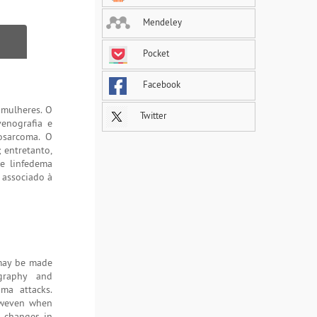
Mendeley
Pocket
Facebook
 mulheres. O
Twitter
venografia e
iosarcoma. O
 entretanto,
de linfedema
 associado à
 may be made
ography and
ma attacks.
howeven when
g changes in