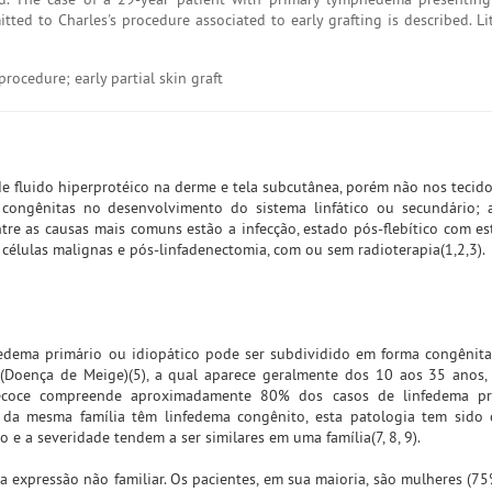
ted to Charles's procedure associated to early grafting is described. Li
rocedure; early partial skin graft
e fluido hiperprotéico na derme e tela subcutânea, porém não nos tecid
 congênitas no desenvolvimento do sistema linfático ou secundário; 
tre as causas mais comuns estão a infecção, estado pós-flebítico com es
r células malignas e pós-linfadenectomia, com ou sem radioterapia(1,2,3).
fedema primário ou idiopático pode ser subdividido em forma congênit
 (Doença de Meige)(5), a qual aparece geralmente dos 10 aos 35 anos,
recoce compreende aproximadamente 80% dos casos de linfedema pr
da mesma família têm linfedema congênito, esta patologia tem sido
e a severidade tendem a ser similares em uma família(7, 8, 9).
da expressão não familiar. Os pacientes, em sua maioria, são mulheres (75