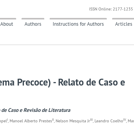
ISSN Online: 2177-1235 
About
Authors
Instructions for Authors
Articles
ma Precoce) - Relato de Caso e
de Caso e Revisão de Literatura
I
II
III
IV
ppel
, Manoel Alberto Prestes
, Nelson Mesquita Jr
, Leandro Coelho
, Ma