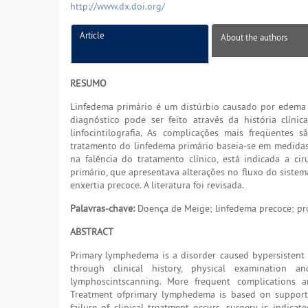
http://www.dx.doi.org/
Article
About the authors
RESUMO
Linfedema primário é um distúrbio causado por edema 
diagnóstico pode ser feito através da história clíni
linfocintilografia. As complicações mais freqüentes s
tratamento do linfedema primário baseia-se em medidas d
na falência do tratamento clínico, está indicada a c
primário, que apresentava alterações no fluxo do sistem
enxertia precoce. A literatura foi revisada.
Palavras-chave:
Doença de Meige; linfedema precoce; pro
ABSTRACT
Primary lymphedema is a disorder caused bypersistent
through clinical history, physical examination 
lymphoscintscanning. More frequent complications ar
Treatment ofprimary lymphedema is based on support m
failure of clinical treatment occurs, surgery is indi