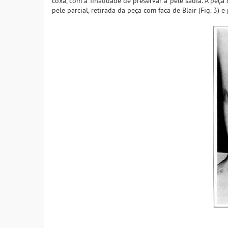
coxa, com a finalidade de preservar a pele sadia. A peça
pele parcial, retirada da peça com faca de Blair (Fig. 3) 