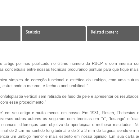
Statistics
Related content
 ao artigo por nós publicado no último número da RBCP e com imensa co
ças conceituais entre nossas técnicas procurando pontuar para que fique mais 
cnica simples de correção funcional e estética do umbigo, com uma sutura
, estreitando o mesmo, e fecha o anel umbilical.”
onfaloplastia vertical sem retirada de fuso de pele e apresentar os resultado
 com esse procedimento.”
dade” em seu artigo e muito menos em nosso. Em 1931, Flesch, Thebesius 
diversos outros autores os seguiram com técnicas em “Y”, “losango” e “dia
nuances, diferenças com objetivo de aperfeiçoar e melhorar resultados. Ne
minal de 2 cm no sentido longitudinal e de 2 a 3 mm de largura, sendo em 
ência um umbigo menor e mais estreito em nossa opinião. Em sua carta ao