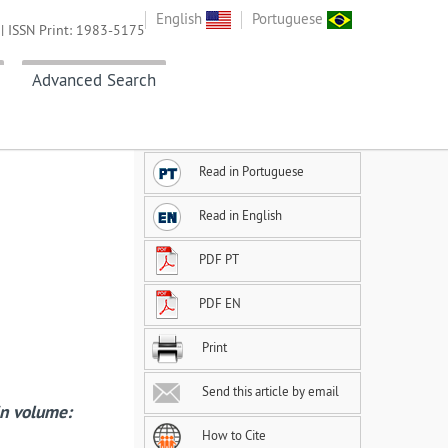
English
Portuguese
| ISSN Print: 1983-5175
Advanced Search
Read in Portuguese
Read in English
PDF PT
PDF EN
Print
Send this article by email
in volume:
How to Cite