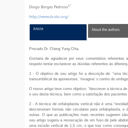
1*
Diogo Borges Pedroso
http://www.dx.doi.org/
Article
About the authors
Prezado Dr. Chang Yung Chia,
Gostaria de agradecer por seus comentários referentes
respeito tentar esclarecer as dúvidas referentes às diferen
1 - O objetivo de seu artigo foi a descrição de: “uma té
transumbilical da aponeurose, ‘invagina’ o centro do umbigo
O nosso artigo teve como objetivo: “descrever a técnica de 
o uso desta técnica, bem como a satisfação dos pacientes
2 - A técnica de onfaloplastia vertical não é uma “novi
descreveram formas não circulares para onfaloplastia, e 
outras. O que as publicações mais recentes sugerem são 
seu artigo sugeriu a ressecação de um fuso de pele abdo
uma incisão vertical de 1,5 cm, o que traz como consequ