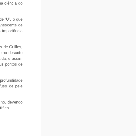
ha ciência do
de “U”, o que
anescente de
 importância
s de Guilles,
e ao descrito
tida, e assim
eus pontos de
 profundidade
fuso de pele
alho, devendo
ífico.