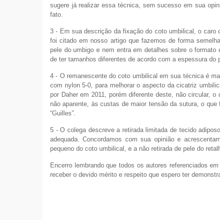
sugere já realizar essa técnica, sem sucesso em sua opini
fato.
3 - Em sua descrição da fixação do coto umbilical, o caro
foi citado em nosso artigo que fazemos de forma semelha
pele do umbigo e nem entra em detalhes sobre o formato 
de ter tamanhos diferentes de acordo com a espessura do 
4 - O remanescente do coto umbilical em sua técnica é mai
com nylon 5-0, para melhorar o aspecto da cicatriz umbil
por Daher em 2011, porém diferente deste, não circular, o
não aparente, às custas de maior tensão da sutura, o que 
“Guilles”.
5 - O colega descreve a retirada limitada de tecido adipo
adequada. Concordamos com sua opinião e acrescentamos
pequeno do coto umbilical, e a não retirada de pele do retal
Encerro lembrando que todos os autores referenciados em n
receber o devido mérito e respeito que espero ter demonstr