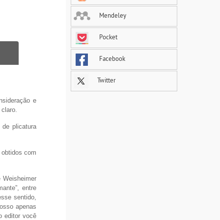
Mendeley
Pocket
Facebook
Twitter
nsideração e
claro.
 de plicatura
s obtidos com
e Weisheimer
mante”, entre
sse sentido,
nosso apenas
 editor você