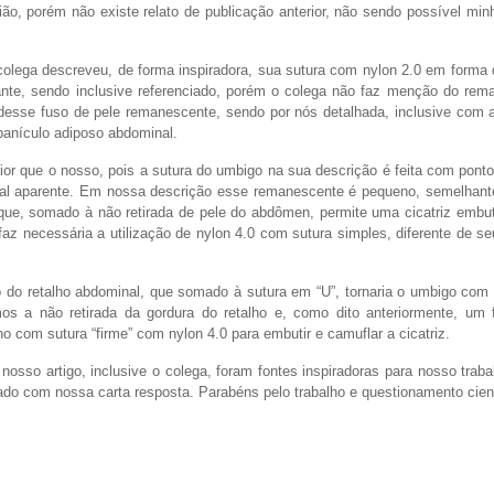
ão, porém não existe relato de publicação anterior, não sendo possível min
 colega descreveu, de forma inspiradora, sua sutura com nylon 2.0 em forma 
nte, sendo inclusive referenciado, porém o colega não faz menção do rem
desse fuso de pele remanescente, sendo por nós detalhada, inclusive com a
panículo adiposo abdominal.
or que o nosso, pois a sutura do umbigo na sua descrição é feita com ponto
ical aparente. Em nossa descrição esse remanescente é pequeno, semelhant
 que, somado à não retirada de pele do abdômen, permite uma cicatriz embu
faz necessária a utilização de nylon 4.0 com sutura simples, diferente de s
so do retalho abdominal, que somado à sutura em “U”, tornaria o umbigo com
 a não retirada da gordura do retalho e, como dito anteriormente, um 
ho com sutura “firme” com nylon 4.0 para embutir e camuflar a cicatriz.
osso artigo, inclusive o colega, foram fontes inspiradoras para nosso trab
ado com nossa carta resposta. Parabéns pelo trabalho e questionamento cient