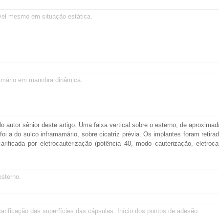
vel mesmo em situação estática.
mamário em manobra dinâmica.
lo autor sênior deste artigo. Uma faixa vertical sobre o esterno, de aproxim
 foi a do sulco inframamário, sobre cicatriz prévia. Os implantes foram retirad
arificada por eletrocauterização (potência 40, modo cauterização, eletroc
esterno.
arificação das superfícies das cápsulas. Início dos pontos de adesão.