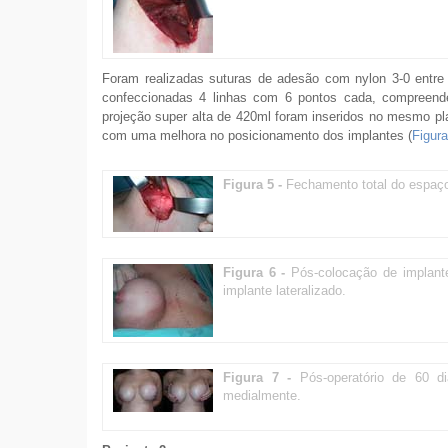
Foram realizadas suturas de adesão com nylon 3-0 entre sup
confeccionadas 4 linhas com 6 pontos cada, compreende
projeção super alta de 420ml foram inseridos no mesmo pl
com uma melhora no posicionamento dos implantes (
Figura
Figura 5 -
Fechamento total do espaço
Figura 6 -
Pós-colocação de implante
implante lateralizado.
Figura 7 -
Pós-operatório de 60 d
medialmente.