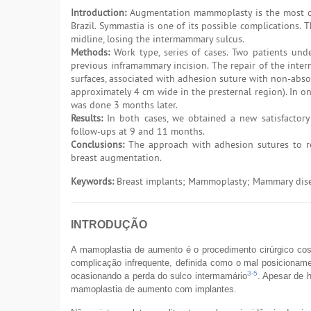
Introduction:
Augmentation mammoplasty is the most co
Brazil. Symmastia is one of its possible complications. T
midline, losing the intermammary sulcus.
Methods:
Work type, series of cases. Two patients und
previous inframammary incision. The repair of the inter
surfaces, associated with adhesion suture with non-abso
approximately 4 cm wide in the presternal region). In on
was done 3 months later.
Results:
In both cases, we obtained a new satisfactory
follow-ups at 9 and 11 months.
Conclusions:
The approach with adhesion sutures to re
breast augmentation.
Keywords:
Breast implants; Mammoplasty; Mammary disea
INTRODUÇÃO
A mamoplastia de aumento é o procedimento cirúrgico co
complicação infrequente, definida como o mal posicionam
3
-
5
ocasionando a perda do sulco intermamário
. Apesar de 
mamoplastia de aumento com implantes.