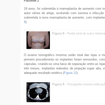
Paciente 2
19 anos, foi submetida à mamoplastia de aumento com imp
autor sênior do artigo, evoluindo com seroma e infecção
submetida à nova mamoplastia de aumento, com implantes
8
).
Figura 8 -
Perda total do sulco inter
O exame tomográfico mostrou união total das lojas e me
primeiro procedimento os implantes foram removidos, com
cápsulas, criando-se uma faixa de separação entre as loj
três meses, implantes redondos de projeção super alta,
adequado resultado estético (
Figura 12
).
Figura 9 -
Tomografia mostra unificaçã