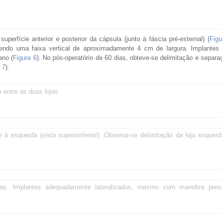
erfície anterior e posterior da cápsula (junto à fáscia pré-esternal) (
Figu
ndo uma faixa vertical de aproximadamente 4 cm de largura. Implantes
ano (
Figura 6
). No pós-operatório de 60 dias, obteve-se delimitação e separa
 7
).
 entre as duas lojas.
 à esquerda (vista superoinferior). Observa-se delimitação da loja esquer
ias. Implantes adequadamente lateralizados, mesmo com manobra pres