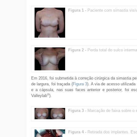
Figura 1 -
Paciente com simastia visí
Figura 2 -
Perda total do sulco inter
Em 2016, foi submetida à correção cirúrgica da simastia pe
de largura, foi traçada (
Figura 3
). A via de acesso utilizada
e a cápsula, nas suas faces anterior e posterior, foi esc
®
Valleylab
).
Figura 3 -
Marcação de faixa sobre o 
Figura 4 -
Retirada dos implantes. Esc