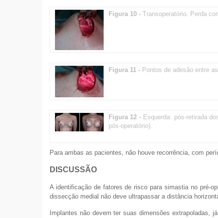
Figura 10 -
Transoperatório. Perda com
Figura 11 -
Pontos de adesão entre as
Figura 12 -
Esquerda: pós-retirada do
pós-operatório).
Para ambas as pacientes, não houve recorrência, com perí
DISCUSSÃO
A identificação de fatores de risco para simastia no pré-o
dissecção medial não deve ultrapassar a distância horizont
Implantes não devem ter suas dimensões extrapoladas, já 