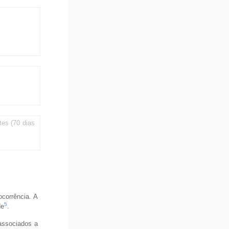
tes (70 dias
ocorrência. A
5
de
.
 associados a