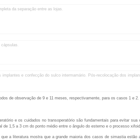
pleta da separação entre as lojas.
 cápsulas.
s implantes e confecção do sulco intermamário. Pós-recolocação dos implan
odos de observação de 9 e 11 meses, respectivamente, para os casos 1 e 2.
peratório e os cuidados no transoperatório são fundamentais para evitar sua 
al de 1,5 a 3 cm do ponto médio entre o ângulo do esterno e o processo xifoi
que a literatura mostra que a grande maioria dos casos de simastia estão