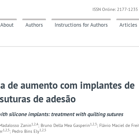
ISSN Online: 2177-1235 
About
Authors
Instructions for Authors
Articles
a de aumento com implantes de
 suturas de adesão
 silicone implants: treatment with quilting sutures
1,2,4
1,2,3
 Madalosso Zanin
; Bruno Della Mea Gasperin
; Flávio Maciel de Frei
1,2,5
1,2,5
er
; Pedro Bins Ely