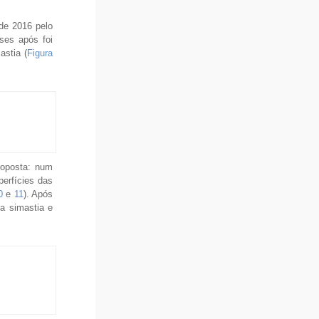
de 2016 pelo
ses após foi
stia (
Figura
oposta: num
erfícies das
0
e
11
). Após
a simastia e