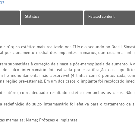
103
Statistics
Related content
cirúrgico estético mais realizado nos EUA e o segundo no Brasil. Simas
mal posicionamento medial dos implantes mamários, que cruzam a linh
foram submetidas à correção de simastia pós-mamoplastia de aumento. A v
o do sulco intermamário foi realizada por escarificação das superfície
om fio monofilamentar não absorvível (4 linhas com 6 pontos cada, c
na região pré-esternal). Em um dos casos o implante foi recolocado imed
isfatório, com adequado resultado estético em ambos os casos. Não 
redefinição do sulco intermamário foi efetiva para o tratamento da s
as mamárias; Mama; Próteses e implantes