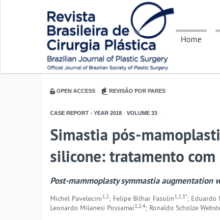
Home
OPEN ACCESS
REVISÃO POR PARES
CASE REPORT - YEAR
2018
-
VOLUME
33
-
Simastia pós-mamoplasti
silicone: tratamento com
Post-mammoplasty symmastia augmentation with
1,2
1,2,3*
Michel Pavelecini
; Felipe Bilhar Fasolin
; Eduardo
1,2,4
Leonardo Milanesi Possamai
; Ronaldo Scholze Webst