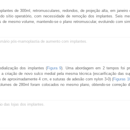
lantes de 300ml, retromusculares, redondos, de projeção alta, em janeiro 
 do sítio operatório, com necessidade de remoção dos implantes. Seis me
 de mesmo volume, mantendo-se o plano retromuscular, evoluindo com sima
mamário pós-mamoplastia de aumento com implantes.
dialização dos implantes (
Figura 9
). Uma abordagem em 2 tempos foi pr
 a criação de novo sulco medial pela mesma técnica (escarificação das sup
as de aproximadamente 4 cm, e suturas de adesão com nylon 3-0) (
Figuras 1
 volumes de 280ml foram colocados no mesmo plano, obtendo-se correção d
o das lojas dos implantes.