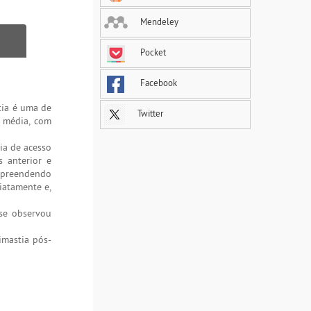
Mendeley
Pocket
Facebook
tia é uma de
Twitter
a média, com
ia de acesso
s anterior e
ompreendendo
iatamente e,
se observou
imastia pós-