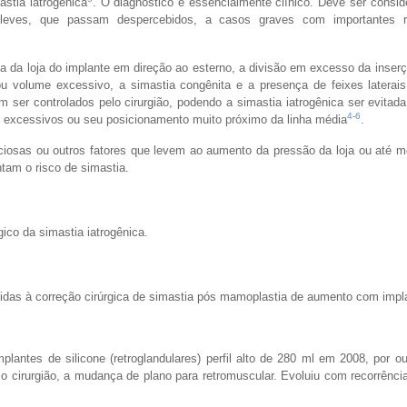
astia iatrogênica
. O diagnóstico é essencialmente clínico. Deve ser consi
leves, que passam despercebidos, a casos graves com importantes r
a da loja do implante em direção ao esterno, a divisão em excesso da inser
ou volume excessivo, a simastia congênita e a presença de feixes laterai
m ser controlados pelo cirurgião, podendo a simastia iatrogênica ser evitad
4
-
6
s excessivos ou seu posicionamento muito próximo da linha média
.
osas ou outros fatores que levem ao aumento da pressão da loja ou até m
tam o risco de simastia.
ico da simastia iatrogênica.
tidas à correção cirúrgica de simastia pós mamoplastia de aumento com impl
ntes de silicone (retroglandulares) perfil alto de 280 ml em 2008, por out
 cirurgião, a mudança de plano para retromuscular. Evoluiu com recorrênci