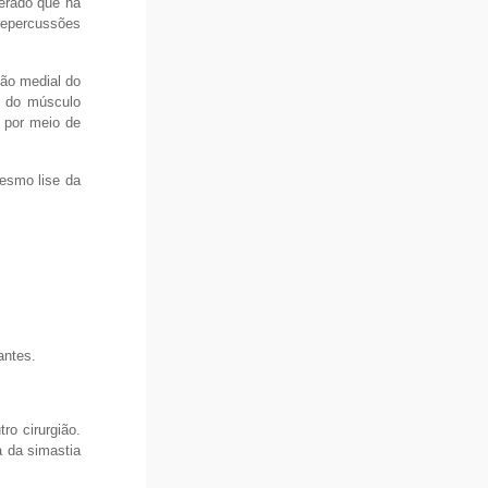
derado que há
epercussões
ção medial do
s do músculo
a por meio de
esmo lise da
antes.
ro cirurgião.
a da simastia