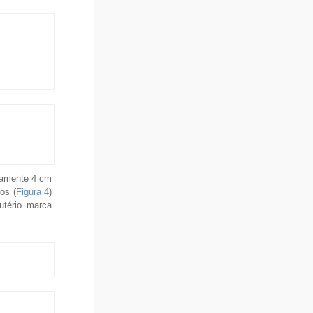
adamente 4 cm
os (
Figura 4
)
autério marca