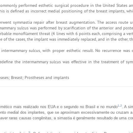
mmonly performed esthetic surgical procedure in the United States a
his is defined as incorrect medial positioning of the breast implants, wh
erwent symmastia repair after breast augmentation. The access route 
mammary sulcus was performed by scarification of the anterior and poste
rbable monofilament threat (4 lines with 6 points each, comprising a vert
e of the cases, the implant was immediately replaced, and in the other, 
 intermammary sulcus, with proper esthetic result. No recurrence was
define the intermammary sulcus was effective in the treatment of sym
ses; Breast; Prostheses and implants
1
,
2
smético mais realizado nos EUA e o segundo no Brasil e no mundo
. A si
ento medial dos implantes, que se aproximam excessivamente ou cruzam a 
haver raras causas congênitas, a simastia é geralmente resultado de uma c
5