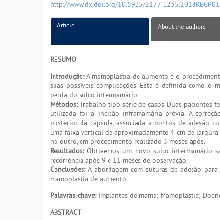
http://www.dx.doi.org/10.5935/2177-1235.2018RBCP0
Article
About the authors
RESUMO
Introdução:
A mamoplastia de aumento é o procedimento 
suas possíveis complicações. Esta é definida como o 
perda do sulco intermamário.
Métodos:
Trabalho tipo série de casos. Duas pacientes 
utilizada foi a incisão inframamária prévia. A correçã
posterior da cápsula, associada a pontos de adesão c
uma faixa vertical de aproximadamente 4 cm de largura 
no outro, em procedimento realizado 3 meses após.
Resultados:
Obtivemos um novo sulco intermamário sat
recorrência após 9 e 11 meses de observação.
Conclusões:
A abordagem com suturas de adesão para a 
mamoplastia de aumento.
Palavras-chave:
Implantes de mama; Mamoplastia; Doenç
ABSTRACT