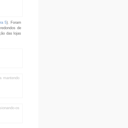
ra 5
). Foram
 redondos de
ção das lojas
da mantendo
sionando-os