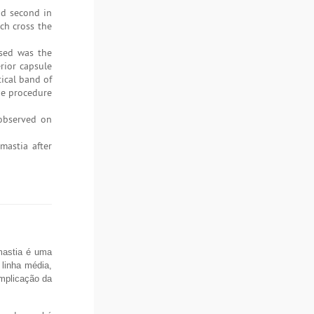
nd second in
ich cross the
used was the
rior capsule
ical band of
the procedure
 observed on
mastia after
mastia é uma
linha média,
omplicação da