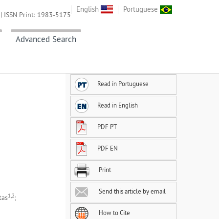
English
Portuguese
| ISSN Print: 1983-5175
Advanced Search
Read in Portuguese
Read in English
PDF PT
PDF EN
Print
Send this article by email
1,2
tas
;
How to Cite