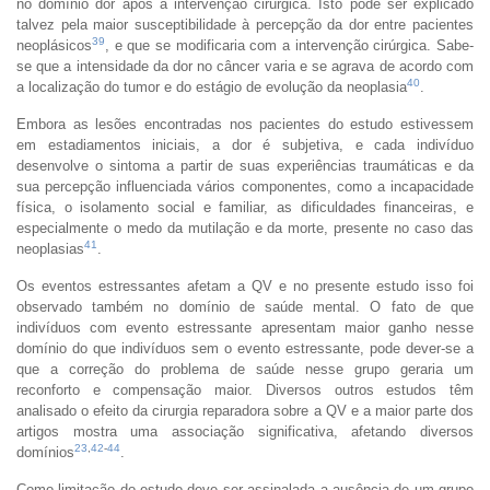
no domínio dor após a intervenção cirúrgica. Isto pode ser explicado
talvez pela maior susceptibilidade à percepção da dor entre pacientes
39
neoplásicos
, e que se modificaria com a intervenção cirúrgica. Sabe-
se que a intensidade da dor no câncer varia e se agrava de acordo com
40
a localização do tumor e do estágio de evolução da neoplasia
.
Embora as lesões encontradas nos pacientes do estudo estivessem
em estadiamentos iniciais, a dor é subjetiva, e cada indivíduo
desenvolve o sintoma a partir de suas experiências traumáticas e da
sua percepção influenciada vários componentes, como a incapacidade
física, o isolamento social e familiar, as dificuldades financeiras, e
especialmente o medo da mutilação e da morte, presente no caso das
41
neoplasias
.
Os eventos estressantes afetam a QV e no presente estudo isso foi
observado também no domínio de saúde mental. O fato de que
indivíduos com evento estressante apresentam maior ganho nesse
domínio do que indivíduos sem o evento estressante, pode dever-se a
que a correção do problema de saúde nesse grupo geraria um
reconforto e compensação maior. Diversos outros estudos têm
analisado o efeito da cirurgia reparadora sobre a QV e a maior parte dos
artigos mostra uma associação significativa, afetando diversos
23
,
42
-
44
domínios
.
Como limitação do estudo deve ser assinalada a ausência de um grupo