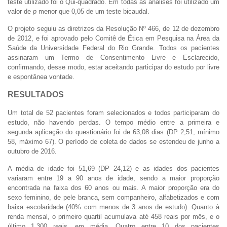
teste utilizado foi o Qui-quadrado. Em todas as análises foi utilizado um
valor de
p
menor que 0,05 de um teste bicaudal.
O projeto seguiu as diretrizes da Resolução Nº 466, de 12 de dezembro
de 2012, e foi aprovado pelo Comitê de Ética em Pesquisa na Área da
Saúde da Universidade Federal do Rio Grande. Todos os pacientes
assinaram um Termo de Consentimento Livre e Esclarecido,
confirmando, desse modo, estar aceitando participar do estudo por livre
e espontânea vontade.
RESULTADOS
Um total de 52 pacientes foram selecionados e todos participaram do
estudo, não havendo perdas. O tempo médio entre a primeira e
segunda aplicação do questionário foi de 63,08 dias (DP 2,51, mínimo
58, máximo 67). O período de coleta de dados se estendeu de junho a
outubro de 2016.
A média de idade foi 51,69 (DP 24,12) e as idades dos pacientes
variaram entre 19 a 90 anos de idade, sendo a maior proporção
encontrada na faixa dos 60 anos ou mais. A maior proporção era do
sexo feminino, de pele branca, sem companheiro, alfabetizados e com
baixa escolaridade (40% com menos de 3 anos de estudo). Quanto à
renda mensal, o primeiro quartil acumulava até 458 reais por mês, e o
último 1.300 reais, em média. Quatro entre 10 dos pacientes