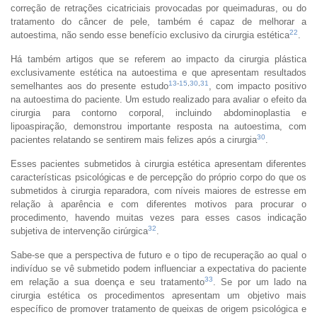
correção de retrações cicatriciais provocadas por queimaduras, ou do
tratamento do câncer de pele, também é capaz de melhorar a
22
autoestima, não sendo esse benefício exclusivo da cirurgia estética
.
Há também artigos que se referem ao impacto da cirurgia plástica
exclusivamente estética na autoestima e que apresentam resultados
13
-
15
,
30
,
31
semelhantes aos do presente estudo
, com impacto positivo
na autoestima do paciente. Um estudo realizado para avaliar o efeito da
cirurgia para contorno corporal, incluindo abdominoplastia e
lipoaspiração, demonstrou importante resposta na autoestima, com
30
pacientes relatando se sentirem mais felizes após a cirurgia
.
Esses pacientes submetidos à cirurgia estética apresentam diferentes
características psicológicas e de percepção do próprio corpo do que os
submetidos à cirurgia reparadora, com níveis maiores de estresse em
relação à aparência e com diferentes motivos para procurar o
procedimento, havendo muitas vezes para esses casos indicação
32
subjetiva de intervenção cirúrgica
.
Sabe-se que a perspectiva de futuro e o tipo de recuperação ao qual o
indivíduo se vê submetido podem influenciar a expectativa do paciente
33
em relação a sua doença e seu tratamento
. Se por um lado na
cirurgia estética os procedimentos apresentam um objetivo mais
específico de promover tratamento de queixas de origem psicológica e