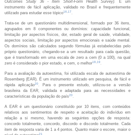
Outcomes Study 36 - Item Short-Form Health Survey).
É um
instrumento de fácil aplicação, validado no Brasil e frequentemente
16
,
17
utilizado para estudar esse tópico
.
Trata-se de um questionário multidimensional, formado por 36 itens,
agrupados em 8 componentes ou domínios: capacidade funcional,
limitação por aspectos físicos, dor, estado geral de saúde, vitalidade,
aspectos sociais, limitação por aspectos emocionais e saúde mental.
Os domínios são calculados segundo fórmulas já estabelecidas pelo
próprio questionário, chegando-se a um resultado para cada questão,
que é transformado em uma escala de zero a cem (0 a 100), na qual
18
,
19
zero é considerado o pior estado, e cem, o melhor
.
Para a avaliação da autoestima, foi utilizada escala de autoestima de
Rosemberg (EAR). É um instrumento utilizado em pesquisa, de fácil e
20
rápida aplicação
. Para o presente estudo, utilizou-se a versão
brasileira da EAR, validada e adaptada para as necessidades e
20
características da população do país
.
A EAR é um questionário constituído por 10 itens, com conteúdos
relativos aos sentimentos de respeito e aceitação do indivíduo em
relação a si mesmo, havendo as seguintes opções de resposta:
concordo totalmente, concordo, discordo e discordo totalmente. Cada
item de resposta varia de 1 a 4 pontos. Quanto maior o escore, maior o
21