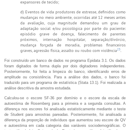
expansores de tecido;
d) Eventos de vida produtores de estresse, definidos como
mudanças no meio ambiente, ocorridas até 12 meses antes
da avaliação, cuja magnitude demandou um grau de
adaptação social e/ou psicológica por parte do paciente:
episódio grave de doença, falecimento de parentes
próximos, internação hospitalar, separação/divórcio,
mudança forçada de moradia, problemas financeiros
23
graves, agressão física, assalto ou roubo com violência
.
Foi construído um banco de dados no programa Epidata 3.1. Os dados
foram digitados de forma dupla por dois digitadores independentes.
Posteriormente, foi feita a limpeza do banco, identificando erros de
amplitude ou consistência. Para a análise dos dados, o banco foi
traduzido para um programa de estatística (Stata 13.1). Foi realizada a
análise descritiva da amostra estudada.
Calculou-se o escore SF-36 por domínio e o escore da escala de
autoestima de Rosemberg para a primeira e a segunda consultas. A
diferença nos escores foi analisada estatisticamente mediante o teste
de Student para amostras pareadas. Posteriormente, foi analisada a
diferença da proporção de indivíduos que aumentou seu escore de QV
e autoestima em cada categoria das variáveis sociodemográficas. O