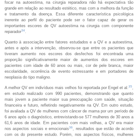
focar na autoestima, na cirurgia reparadora não há expectativa tão
grande em relação ao resultado estético, mas com a melhora da função
e tratamento da doença. Essa diferente característica psicológica
inerente ao perfil do paciente pode ser o fator capaz de gerar os
importantes escores de QV autoestima na cirurgia com componente
34
reparador
.
Quanto à associação entre fatores estudados e a QV e a autoestima,
antes e após a intervenção, observou-se que entre os pacientes que
tiveram aumento nos escores dos desfechos foi encontrada uma
proporção significativamente maior de aumentos dos escores em
pacientes com idade de 60 anos ou mais, cor de pele branca, maior
escolaridade, ocorrência de evento estressante e em portadores de
neoplasia do tipo maligno.
35
A melhor QV em indivíduos mais velhos foi reportada por Engel et al.
,
em estudo realizado com 990 pacientes, demonstrando que quanto
mais jovem a paciente maior sua preocupação com saúde, situação
financeira e futuro, refletindo negativamente na QV. Em outro estudo,
foi avaliada a QV de mulheres com câncer de mama por um período de
6 anos após o diagnóstico, entrevistando-se 577 mulheres de 30 anos a
61,6 anos de idade. Em pacientes com mais velhas, a QV era maior
36
nos aspectos sociais e emocionais
, resultados que estão de acordo
com os do presente estudo. Porém, nos aspectos físicos, mulheres