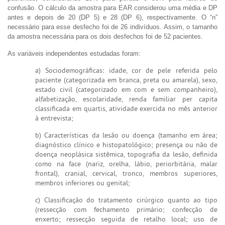
confusão. O cálculo da amostra para EAR considerou uma média e DP
antes e depois de 20 (DP 5) e 28 (DP 6), respectivamente. O “n”
necessário para esse desfecho foi de 26 indivíduos. Assim, o tamanho
da amostra necessária para os dois desfechos foi de 52 pacientes.
As variáveis independentes estudadas foram:
a) Sociodemográficas: idade, cor de pele referida pelo
paciente (categorizada em branca, preta ou amarela), sexo,
estado civil (categorizado em com e sem companheiro),
alfabetização, escolaridade, renda familiar per capita
classificada em quartis, atividade exercida no mês anterior
à entrevista;
b) Características da lesão ou doença (tamanho em área;
diagnóstico clínico e histopatológico; presença ou não de
doença neoplásica sistêmica, topografia da lesão, definida
como na face (nariz, orelha, lábio, periorbitária, malar
frontal), cranial, cervical, tronco, membros superiores,
membros inferiores ou genital;
c) Classificação do tratamento cirúrgico quanto ao tipo
(ressecção com fechamento primário; confecção de
enxerto; ressecção seguida de retalho local; uso de