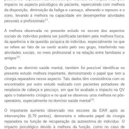
impacto no aspecto psicológico do paciente, repercutindo com melhora
da disposição, diminuição da fadiga e cansaço, alterando o repouso e o
sono, levando à melhora na capacidade em desempenhar atividades
27
pessoais e profissionais
.
A melhora observada no presente estudo no escore dos aspectos
sociais do indivíduo poderia ser justificada também pela melhora física,
da aparência e da questão psíquica do indivíduo, especialmente no que
se refere ao fato de se sentir aceito pelo seu grupo, interferindo nas
atividades sociais, no meio profissional e na relação entre familiares e
28
amigos
.
Quanto ao domínio saúde mental, também foi possível identificar no
presente estudo melhora importante, demonstrando o papel que tem a
cirurgia reparadora nesse aspecto. Tais dados têm consistência com os
encontrados por outro estudo realizado com pacientes portadores de
neoplasia de cabeça e pescoço, em que foi avaliado o impacto na QV
após o tratamento cirúrgico e no qual se observou uma melhora no pós-
29
operatório, especialmente no domínio saúde mental
.
O importante aumento observado nos escores da EAR após as
intervenções (6,79 pontos), demonstra o relevante papel da cirurgia
reparadora na função de recuperação da autoestima do indivíduo. O
impacto psicológico devido à melhora da função, como no caso de