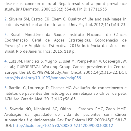
disease is common in rural Nepal: results of a point prevalence
study. Br J Dermatol. 2008;158(2):334-8. PMID: 17711533
2.
Silveira SM, Castro EK, Chem C. Quality of life and self-image in
patients with head and neck cancer. Univ Psychol. 2012;11(1):13-23.
3.
Brasil. Ministério da Saúde. Instituto Nacional do Câncer.
Coordenação Geral de Ações Estratégicas. Coordenação de
Prevenção e Vigilância. Estimativa 2016: Incidência do câncer no
Brasil. Rio de Janeiro: Inca; 2015. 118 p.
4.
Lutz JM, Francisci S, Mugno E, Usel M, Pompe-Kirn V, Coebergh JW,
et al.; EUROPREVAL Working Group. Cancer prevalence in Central
Europe: the EUROPREVAL Study. Ann Oncol. 2003;14(2):313-22. DOI:
http://dx.doi.org/10.1093/annonc/mdg059
5.
Bardini G, Lourenço D, Fissmer MC. Avaliação do conhecimento e
hábitos de pacientes dermatológicos em relação ao câncer da pele.
ACM Arq Catarin Med. 2012;41(2):56-63.
6.
Sawada NO, Nicolussi AC, Okino L, Cardozo FMC, Zago MMF.
Avaliação da qualidade de vida de pacientes com câncer
submetidos à quimioterapia. Rev Esc Enferm USP. 2009;43(3):581-7.
DOI:
http://dx.doi.org/10.1590/S0080-62342009000300012