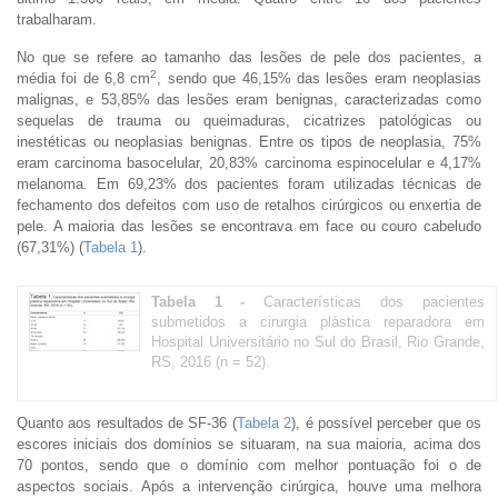
trabalharam.
No que se refere ao tamanho das lesões de pele dos pacientes, a
2
média foi de 6,8 cm
, sendo que 46,15% das lesões eram neoplasias
malignas, e 53,85% das lesões eram benignas, caracterizadas como
sequelas de trauma ou queimaduras, cicatrizes patológicas ou
inestéticas ou neoplasias benignas. Entre os tipos de neoplasia, 75%
eram carcinoma basocelular, 20,83% carcinoma espinocelular e 4,17%
melanoma. Em 69,23% dos pacientes foram utilizadas técnicas de
fechamento dos defeitos com uso de retalhos cirúrgicos ou enxertia de
pele. A maioria das lesões se encontrava em face ou couro cabeludo
(67,31%) (
Tabela 1
).
Tabela 1 -
Características dos pacientes
submetidos a cirurgia plástica reparadora em
Hospital Universitário no Sul do Brasil, Rio Grande,
RS, 2016 (n = 52).
Quanto aos resultados de SF-36 (
Tabela 2
), é possível perceber que os
escores iniciais dos domínios se situaram, na sua maioria, acima dos
70 pontos, sendo que o domínio com melhor pontuação foi o de
aspectos sociais. Após a intervenção cirúrgica, houve uma melhora