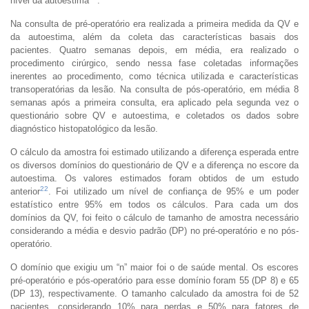
nível da autoestima
.
Na consulta de pré-operatório era realizada a primeira medida da QV e
da autoestima, além da coleta das características basais dos
pacientes. Quatro semanas depois, em média, era realizado o
procedimento cirúrgico, sendo nessa fase coletadas informações
inerentes ao procedimento, como técnica utilizada e características
transoperatórias da lesão. Na consulta de pós-operatório, em média 8
semanas após a primeira consulta, era aplicado pela segunda vez o
questionário sobre QV e autoestima, e coletados os dados sobre
diagnóstico histopatológico da lesão.
O cálculo da amostra foi estimado utilizando a diferença esperada entre
os diversos domínios do questionário de QV e a diferença no escore da
autoestima. Os valores estimados foram obtidos de um estudo
22
anterior
. Foi utilizado um nível de confiança de 95% e um poder
estatístico entre 95% em todos os cálculos. Para cada um dos
domínios da QV, foi feito o cálculo de tamanho de amostra necessário
considerando a média e desvio padrão (DP) no pré-operatório e no pós-
operatório.
O domínio que exigiu um “n” maior foi o de saúde mental. Os escores
pré-operatório e pós-operatório para esse domínio foram 55 (DP 8) e 65
(DP 13), respectivamente. O tamanho calculado da amostra foi de 52
pacientes, considerando 10% para perdas e 50% para fatores de