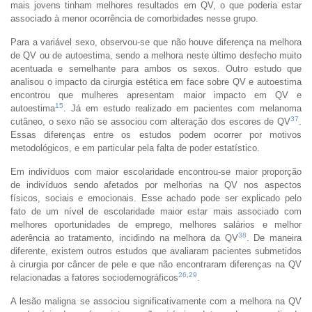
mais jovens tinham melhores resultados em QV, o que poderia estar
associado à menor ocorrência de comorbidades nesse grupo.
Para a variável sexo, observou-se que não houve diferença na melhora
de QV ou de autoestima, sendo a melhora neste último desfecho muito
acentuada e semelhante para ambos os sexos. Outro estudo que
analisou o impacto da cirurgia estética em face sobre QV e autoestima
encontrou que mulheres apresentam maior impacto em QV e
15
autoestima
. Já em estudo realizado em pacientes com melanoma
37
cutâneo, o sexo não se associou com alteração dos escores de QV
.
Essas diferenças entre os estudos podem ocorrer por motivos
metodológicos, e em particular pela falta de poder estatístico.
Em indivíduos com maior escolaridade encontrou-se maior proporção
de indivíduos sendo afetados por melhorias na QV nos aspectos
físicos, sociais e emocionais. Esse achado pode ser explicado pelo
fato de um nível de escolaridade maior estar mais associado com
melhores oportunidades de emprego, melhores salários e melhor
38
aderência ao tratamento, incidindo na melhora da QV
. De maneira
diferente, existem outros estudos que avaliaram pacientes submetidos
à cirurgia por câncer de pele e que não encontraram diferenças na QV
26
,
29
relacionadas a fatores sociodemográficos
.
A lesão maligna se associou significativamente com a melhora na QV