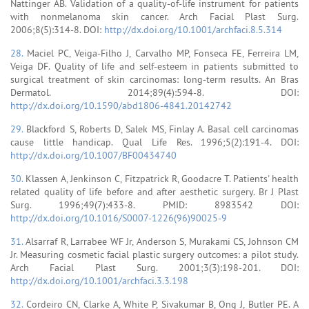
Nattinger AB. Validation of a quality-of-life instrument for patients
with nonmelanoma skin cancer. Arch Facial Plast Surg.
2006;8(5):314-8. DOI:
http://dx.doi.org/10.1001/archfaci.8.5.314
28.
Maciel PC, Veiga-Filho J, Carvalho MP, Fonseca FE, Ferreira LM,
Veiga DF. Quality of life and self-esteem in patients submitted to
surgical treatment of skin carcinomas: long-term results. An Bras
Dermatol. 2014;89(4):594-8. DOI:
http://dx.doi.org/10.1590/abd1806-4841.20142742
29.
Blackford S, Roberts D, Salek MS, Finlay A. Basal cell carcinomas
cause little handicap. Qual Life Res. 1996;5(2):191-4. DOI:
http://dx.doi.org/10.1007/BF00434740
30.
Klassen A, Jenkinson C, Fitzpatrick R, Goodacre T. Patients' health
related quality of life before and after aesthetic surgery. Br J Plast
Surg. 1996;49(7):433-8. PMID: 8983542 DOI:
http://dx.doi.org/10.1016/S0007-1226(96)90025-9
31.
Alsarraf R, Larrabee WF Jr, Anderson S, Murakami CS, Johnson CM
Jr. Measuring cosmetic facial plastic surgery outcomes: a pilot study.
Arch Facial Plast Surg. 2001;3(3):198-201. DOI:
http://dx.doi.org/10.1001/archfaci.3.3.198
32.
Cordeiro CN, Clarke A, White P, Sivakumar B, Ong J, Butler PE. A