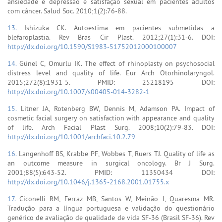
ansiedade e depressão e satisfação sexual em pacientes adultos
com câncer. Salud Soc. 2010;1(2):76-88.
13.
Ishizuka CK. Autoestima em pacientes submetidas a
blefaroplastia. Rev Bras Cir Plast. 2012;27(1):31-6. DOI:
http://dx.doi.org/10.1590/S1983-51752012000100007
14.
Günel C, Omurlu IK. The effect of rhinoplasty on psychosocial
distress level and quality of life. Eur Arch Otorhinolaryngol.
2015;272(8):1931-5. PMID: 25218195 DOI:
http://dx.doi.org/10.1007/s00405-014-3282-1
15.
Litner JA, Rotenberg BW, Dennis M, Adamson PA. Impact of
cosmetic facial surgery on satisfaction with appearance and quality
of life. Arch Facial Plast Surg. 2008;10(2):79-83. DOI:
http://dx.doi.org/10.1001/archfaci.10.2.79
16.
Langenhoff BS, Krabbe PF, Wobbes T, Ruers TJ. Quality of life as
an outcome measure in surgical oncology. Br J Surg.
2001;88(5):643-52. PMID: 11350434 DOI:
http://dx.doi.org/10.1046/j.1365-2168.2001.01755.x
17.
Ciconelli RM, Ferraz MB, Santos W, Meinão I, Quaresma MR.
Tradução para a língua portuguesa e validação do questionário
genérico de avaliação de qualidade de vida SF-36 (Brasil SF-36). Rev