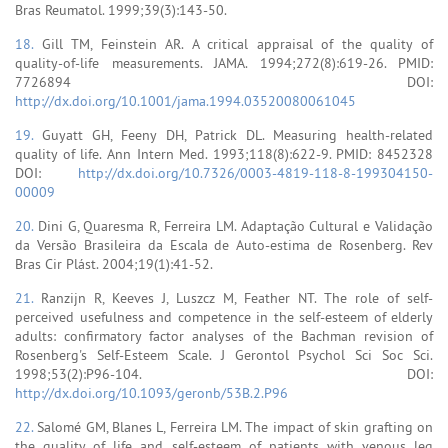
Bras Reumatol. 1999;39(3):143-50.
18.
Gill TM, Feinstein AR. A critical appraisal of the quality of
quality-of-life measurements. JAMA. 1994;272(8):619-26. PMID:
7726894 DOI:
http://dx.doi.org/10.1001/jama.1994.03520080061045
19.
Guyatt GH, Feeny DH, Patrick DL. Measuring health-related
quality of life. Ann Intern Med. 1993;118(8):622-9. PMID: 8452328
DOI:
http://dx.doi.org/10.7326/0003-4819-118-8-199304150-
00009
20.
Dini G, Quaresma R, Ferreira LM. Adaptação Cultural e Validação
da Versão Brasileira da Escala de Auto-estima de Rosenberg. Rev
Bras Cir Plást. 2004;19(1):41-52.
21.
Ranzijn R, Keeves J, Luszcz M, Feather NT. The role of self-
perceived usefulness and competence in the self-esteem of elderly
adults: confirmatory factor analyses of the Bachman revision of
Rosenberg's Self-Esteem Scale. J Gerontol Psychol Sci Soc Sci.
1998;53(2):P96-104. DOI:
http://dx.doi.org/10.1093/geronb/53B.2.P96
22.
Salomé GM, Blanes L, Ferreira LM. The impact of skin grafting on
the quality of life and self-esteem of patients with venous leg