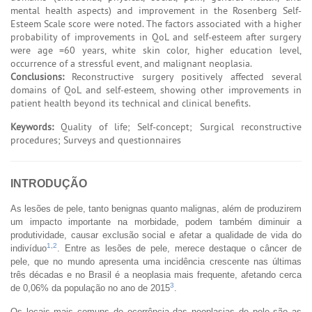
mental health aspects) and improvement in the Rosenberg Self-
Esteem Scale score were noted. The factors associated with a higher
probability of improvements in QoL and self-esteem after surgery
were age =60 years, white skin color, higher education level,
occurrence of a stressful event, and malignant neoplasia.
Conclusions:
Reconstructive surgery positively affected several
domains of QoL and self-esteem, showing other improvements in
patient health beyond its technical and clinical benefits.
Keywords:
Quality of life; Self-concept; Surgical reconstructive
procedures; Surveys and questionnaires
INTRODUÇÃO
As lesões de pele, tanto benignas quanto malignas, além de produzirem
um impacto importante na morbidade, podem também diminuir a
produtividade, causar exclusão social e afetar a qualidade de vida do
1
,
2
indivíduo
. Entre as lesões de pele, merece destaque o câncer de
pele, que no mundo apresenta uma incidência crescente nas últimas
três décadas e no Brasil é a neoplasia mais frequente, afetando cerca
3
de 0,06% da população no ano de 2015
.
Os locais mais comuns de ocorrência das neoplasias de pele são as