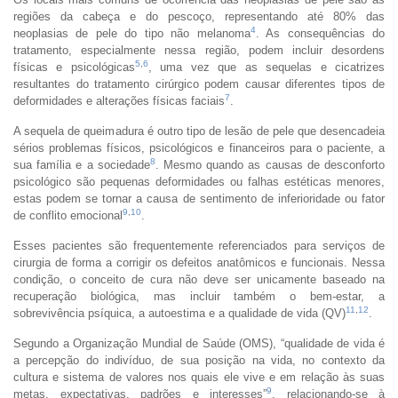
regiões da cabeça e do pescoço, representando até 80% das
4
neoplasias de pele do tipo não melanoma
. As consequências do
tratamento, especialmente nessa região, podem incluir desordens
5
,
6
físicas e psicológicas
, uma vez que as sequelas e cicatrizes
resultantes do tratamento cirúrgico podem causar diferentes tipos de
7
deformidades e alterações físicas faciais
.
A sequela de queimadura é outro tipo de lesão de pele que desencadeia
sérios problemas físicos, psicológicos e financeiros para o paciente, a
8
sua família e a sociedade
. Mesmo quando as causas de desconforto
psicológico são pequenas deformidades ou falhas estéticas menores,
estas podem se tornar a causa de sentimento de inferioridade ou fator
9
,
10
de conflito emocional
.
Esses pacientes são frequentemente referenciados para serviços de
cirurgia de forma a corrigir os defeitos anatômicos e funcionais. Nessa
condição, o conceito de cura não deve ser unicamente baseado na
recuperação biológica, mas incluir também o bem-estar, a
11
,
12
sobrevivência psíquica, a autoestima e a qualidade de vida (QV)
.
Segundo a Organização Mundial de Saúde (OMS), “qualidade de vida é
a percepção do indivíduo, de sua posição na vida, no contexto da
cultura e sistema de valores nos quais ele vive e em relação às suas
9
metas, expectativas, padrões e interesses”
, relacionando-se à