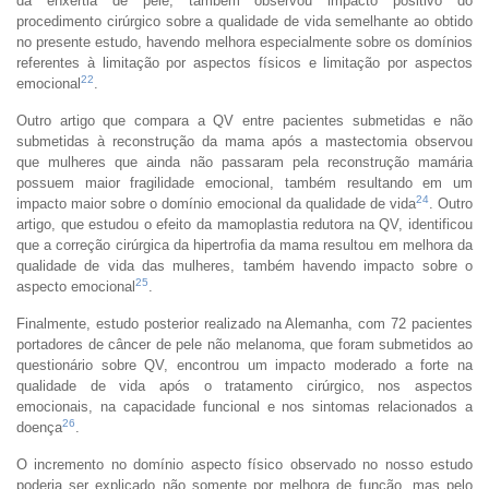
da enxertia de pele, também observou impacto positivo do
procedimento cirúrgico sobre a qualidade de vida semelhante ao obtido
no presente estudo, havendo melhora especialmente sobre os domínios
referentes à limitação por aspectos físicos e limitação por aspectos
22
emocional
.
Outro artigo que compara a QV entre pacientes submetidas e não
submetidas à reconstrução da mama após a mastectomia observou
que mulheres que ainda não passaram pela reconstrução mamária
possuem maior fragilidade emocional, também resultando em um
24
impacto maior sobre o domínio emocional da qualidade de vida
. Outro
artigo, que estudou o efeito da mamoplastia redutora na QV, identificou
que a correção cirúrgica da hipertrofia da mama resultou em melhora da
qualidade de vida das mulheres, também havendo impacto sobre o
25
aspecto emocional
.
Finalmente, estudo posterior realizado na Alemanha, com 72 pacientes
portadores de câncer de pele não melanoma, que foram submetidos ao
questionário sobre QV, encontrou um impacto moderado a forte na
qualidade de vida após o tratamento cirúrgico, nos aspectos
emocionais, na capacidade funcional e nos sintomas relacionados a
26
doença
.
O incremento no domínio aspecto físico observado no nosso estudo
poderia ser explicado não somente por melhora de função, mas pelo