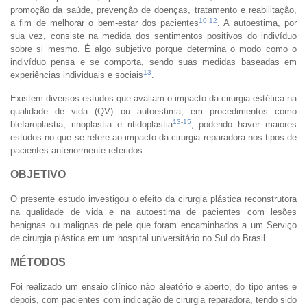
promoção da saúde, prevenção de doenças, tratamento e reabilitação,
10
-
12
a fim de melhorar o bem-estar dos pacientes
. A autoestima, por
sua vez, consiste na medida dos sentimentos positivos do indivíduo
sobre si mesmo. É algo subjetivo porque determina o modo como o
indivíduo pensa e se comporta, sendo suas medidas baseadas em
13
experiências individuais e sociais
.
Existem diversos estudos que avaliam o impacto da cirurgia estética na
qualidade de vida (QV) ou autoestima, em procedimentos como
13
-
15
blefaroplastia, rinoplastia e ritidoplastia
, podendo haver maiores
estudos no que se refere ao impacto da cirurgia reparadora nos tipos de
pacientes anteriormente referidos.
OBJETIVO
O presente estudo investigou o efeito da cirurgia plástica reconstrutora
na qualidade de vida e na autoestima de pacientes com lesões
benignas ou malignas de pele que foram encaminhados a um Serviço
de cirurgia plástica em um hospital universitário no Sul do Brasil.
MÉTODOS
Foi realizado um ensaio clínico não aleatório e aberto, do tipo antes e
depois, com pacientes com indicação de cirurgia reparadora, tendo sido