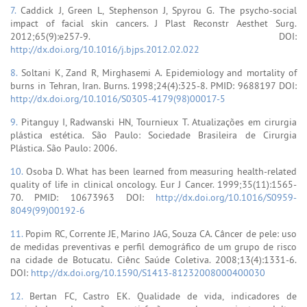
7.
Caddick J, Green L, Stephenson J, Spyrou G. The psycho-social
impact of facial skin cancers. J Plast Reconstr Aesthet Surg.
2012;65(9):e257-9. DOI:
http://dx.doi.org/10.1016/j.bjps.2012.02.022
8.
Soltani K, Zand R, Mirghasemi A. Epidemiology and mortality of
burns in Tehran, Iran. Burns. 1998;24(4):325-8. PMID: 9688197 DOI:
http://dx.doi.org/10.1016/S0305-4179(98)00017-5
9.
Pitanguy I, Radwanski HN, Tournieux T. Atualizações em cirurgia
plástica estética. São Paulo: Sociedade Brasileira de Cirurgia
Plástica. São Paulo: 2006.
10.
Osoba D. What has been learned from measuring health-related
quality of life in clinical oncology. Eur J Cancer. 1999;35(11):1565-
70. PMID: 10673963 DOI:
http://dx.doi.org/10.1016/S0959-
8049(99)00192-6
11.
Popim RC, Corrente JE, Marino JAG, Souza CA. Câncer de pele: uso
de medidas preventivas e perfil demográfico de um grupo de risco
na cidade de Botucatu. Ciênc Saúde Coletiva. 2008;13(4):1331-6.
DOI:
http://dx.doi.org/10.1590/S1413-81232008000400030
12.
Bertan FC, Castro EK. Qualidade de vida, indicadores de