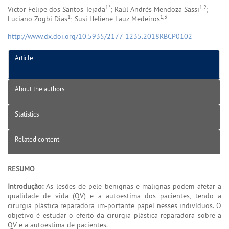
1*
1,2
Victor Felipe dos Santos Tejada
; Raúl Andrés Mendoza Sassi
;
1
1,3
Luciano Zogbi Dias
; Susi Heliene Lauz Medeiros
http://www.dx.doi.org/10.5935/2177-1235.2018RBCP0102
Article
About the authors
Statistics
Related content
RESUMO
Introdução:
As lesões de pele benignas e malignas podem afetar a
qualidade de vida (QV) e a autoestima dos pacientes, tendo a
cirurgia plástica reparadora im-portante papel nesses indivíduos. O
objetivo é estudar o efeito da cirurgia plástica reparadora sobre a
QV e a autoestima de pacientes.