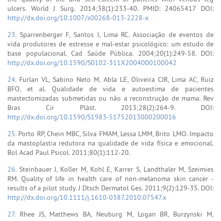
ulcers. World J Surg. 2014;38(1):233-40. PMID: 24065417 DOI:
http://dx.doi.org/10.1007/s00268-013-2228-x
23.
Sparrenberger F, Santos I, Lima RC. Associação de eventos de
vida produtores de estresse e mal-estar psicológico: um estudo de
base populacional. Cad Saúde Pública. 2004;20(1):249-58. DOI:
http://dx.doi.org/10.1590/S0102-311X2004000100042
24.
Furlan VL, Sabino Neto M, Abla LE, Oliveira CJR, Lima AC, Ruiz
BFO, et al. Qualidade de vida e autoestima de pacientes
mastectomizadas submetidas ou não a reconstrução de mama. Rev
Bras Cir Plást. 2013;28(2):264-9. DOI:
http://dx.doi.org/10.1590/S1983-51752013000200016
25.
Porto RP, Chein MBC, Silva FMAM, Lessa LMM, Brito LMO. Impacto
da mastoplastia redutora na qualidade de vida física e emocional.
Bol Acad Paul Psicol. 2011;80(1):112-20.
26.
Steinbauer J, Koller M, Kohl E, Karrer S, Landthaler M, Szeimies
RM. Quality of life in health care of non-melanoma skin cancer -
results of a pilot study. J Dtsch Dermatol Ges. 2011;9(2):129-35. DOI:
http://dx.doi.org/10.1111/j.1610-0387.2010.07547.x
27.
Rhee JS, Matthews BA, Neuburg M, Logan BR, Burzynski M,