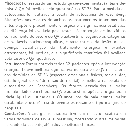
Métodos:
Foi realizado um estudo quase-experimental (antes e de-
pois). A QV foi medida pelo questioná-rio SF-36. Para a medida da
autoestima, foi utilizada a escala de autoestima de Rosemberg.
Alterações nos escores de ambos os instrumentos foram medidas
antes e após o procedimento cirúrgico e a significância estatística
da diferença foi avaliada pelo teste t. A proporção de indivíduos
com aumento de escore de QV e autoestima, segundo as categorias
de variáveis sociodemográficas, caracte-rísticas da lesão ou da
doença, classifica-ção do tratamento cirúrgico e eventos
estressantes, foi medida, e a significância estatística foi avaliada
pelo teste do Qui-quadrado.
Resultados:
Foram entrevis-tados 52 pacientes. Após a intervenção
cirúrgica, houve melhora significativa no escore de QV na maioria
dos domínios de SF-36 (aspectos emocionais, físicos, sociais, dor,
estado geral de saúde e saú-de mental) e melhora na escala de
autoes-tima de Rosemberg. Os fatores associa-dos a maior
probabilidade de melhora na QV e autoestima após a cirurgia foram
idade igual ou superior a 60 anos, cor de pele branca, maior
escolaridade, ocorrên-cia de evento estressante e tipo maligno de
neoplasia.
Conclusões:
A cirurgia reparadora teve um impacto positivo em
vários domínios de QV e autoestima, mostrando outras melhorias
na saúde do paciente, além dos benefícios clínicos.