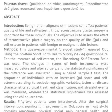
Palavras-chave:
Qualidade de vida; Autoimagem; Procedimentos
cirúrgicos reconstrutivos; Inquéritos e questionários
ABSTRACT
Introduction:
Benign and malignant skin lesions can affect patients'
quality of life and self-esteem; thus, reconstructive plastic surgery is
important for these individuals. The objective is to assess the effect
of reconstructive plastic surgery on the quality of life (QoL) and
self-esteem in patients with benign or malignant skin lesions.
Methods:
This quasi-experimental "pre-post study" measured QoL
using the 36-Item Short Form Health Survey (SF-36) questionnaire.
For the measure of self-esteem, the Rosenberg Self-Esteem Scale
was used. The changes in scores of both instruments were
measured before and after surgery, and the statistical significance of
the difference was evaluated using a paired sample t test. The
proportion of individuals with an increased QoL score and self-
esteem according to sociodemographic variables, lesion or disease
characteristics, surgical treatment classification, and stressful events
was measured, whereas the statistical significance was assessed
using the chi-square test.
Results:
Fifty-two patients were interviewed. After the surgical
intervention, significant improvement in QoL score in most SF-36
domains (emotional, physical, social, pain, general health, and