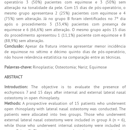
operatório 3 (50%) pacientes com equimose e 3 (50%) sem
alteração na tonalidade da pele. Com 15 dias de pós-operatório, o
mesmo grupo apresentava 2 (25%) pacientes com equimose e 4
(75%) sem alteração. Já no grupo B foram identificados no 7º dia
após o procedimento 3 (33,4%) pacientes com presença de
equimose e 6 (66,6%) sem alteração. O mesmo grupo após 15 dias
do procedimento apresentou 1 (11,1%) paciente com equimose e 8
(88,9%) sem alteração.
Conclusão:
Apesar da fratura interna apresentar menor incidência
de equimose no sétimo e décimo quinto dias de pós-operatório,
não houve relevância estatística na comparação entre as técnicas.
Palavras-chave:
Rinoplastia; Osteotomia; Nariz; Equimose
ABSTRACT
Introduction:
The objective is to evaluate the presence of
ecchymosis 7 and 15 days after internal and external lateral nasal
osteotomy in open rhinoplasty.
Methods:
A prospective evaluation of 15 patients who underwent
open rhinoplasty with lateral nasal osteotomy was conducted. The
patients were allocated into two groups. Those who underwent
external lateral nasal osteotomy were included in group A (n = 6),
while those who underwent internal osteotomy were included in