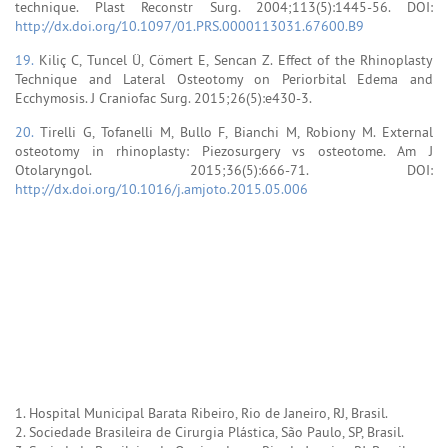
technique. Plast Reconstr Surg. 2004;113(5):1445-56. DOI:
http://dx.doi.org/10.1097/01.PRS.0000113031.67600.B9
19.
Kiliç C, Tuncel Ü, Cömert E, Sencan Z. Effect of the Rhinoplasty
Technique and Lateral Osteotomy on Periorbital Edema and
Ecchymosis. J Craniofac Surg. 2015;26(5):e430-3.
20.
Tirelli G, Tofanelli M, Bullo F, Bianchi M, Robiony M. External
osteotomy in rhinoplasty: Piezosurgery vs osteotome. Am J
Otolaryngol. 2015;36(5):666-71. DOI:
http://dx.doi.org/10.1016/j.amjoto.2015.05.006
1. Hospital Municipal Barata Ribeiro, Rio de Janeiro, RJ, Brasil.
2. Sociedade Brasileira de Cirurgia Plástica, São Paulo, SP, Brasil.