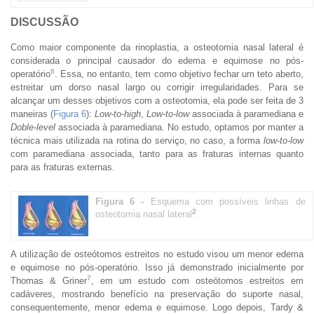
DISCUSSÃO
Como maior componente da rinoplastia, a osteotomia nasal lateral é
considerada o principal causador do edema e equimose no pós-
6
operatório
. Essa, no entanto, tem como objetivo fechar um teto aberto,
estreitar um dorso nasal largo ou corrigir irregularidades. Para se
alcançar um desses objetivos com a osteotomia, ela pode ser feita de 3
maneiras (
Figura 6
):
Low-to-high
,
Low-to-low
associada à paramediana e
Doble-level
associada à paramediana. No estudo, optamos por manter a
técnica mais utilizada na rotina do serviço, no caso, a forma
low-to-low
com paramediana associada, tanto para as fraturas internas quanto
para as fraturas externas.
Figura 6 -
Esquema com possíveis linhas de
2
osteotomia nasal lateral
.
A utilização de osteótomos estreitos no estudo visou um menor edema
e equimose no pós-operatório. Isso já demonstrado inicialmente por
7
Thomas & Griner
, em um estudo com osteótomos estreitos em
cadáveres, mostrando benefício na preservação do suporte nasal,
consequentemente, menor edema e equimose. Logo depois, Tardy &