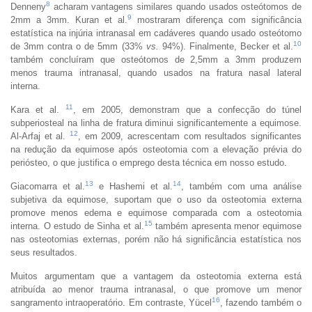
8
Denneny
acharam vantagens similares quando usados osteótomos de
9
2mm a 3mm. Kuran et al.
mostraram diferença com significância
estatística na injúria intranasal em cadáveres quando usado osteótomo
10
de 3mm contra o de 5mm (33%
vs.
94%). Finalmente, Becker et al.
também concluíram que osteótomos de 2,5mm a 3mm produzem
menos trauma intranasal, quando usados na fratura nasal lateral
interna.
11
Kara et al.
, em 2005, demonstram que a confecção do túnel
subperiosteal na linha de fratura diminui significantemente a equimose.
12
Al-Arfaj et al.
, em 2009, acrescentam com resultados significantes
na redução da equimose após osteotomia com a elevação prévia do
periósteo, o que justifica o emprego desta técnica em nosso estudo.
13
14
Giacomarra et al.
e Hashemi et al.
, também com uma análise
subjetiva da equimose, suportam que o uso da osteotomia externa
promove menos edema e equimose comparada com a osteotomia
15
interna. O estudo de Sinha et al.
também apresenta menor equimose
nas osteotomias externas, porém não há significância estatística nos
seus resultados.
Muitos argumentam que a vantagem da osteotomia externa está
atribuída ao menor trauma intranasal, o que promove um menor
16
sangramento intraoperatório. Em contraste, Yücel
, fazendo também o