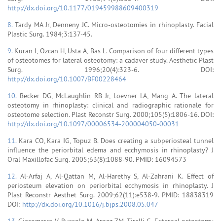
http://dx.doi.org/10.1177/019459988609400319
8.
Tardy MA Jr, Denneny JC. Micro-osteotomies in rhinoplasty. Facial
Plastic Surg. 1984;3:137-45.
9.
Kuran I, Ozcan H, Usta A, Bas L. Comparison of four different types
of osteotomes for lateral osteotomy: a cadaver study. Aesthetic Plast
Surg. 1996;20(4):323-6. DOI:
http://dx.doi.org/10.1007/BF00228464
10.
Becker DG, McLaughlin RB Jr, Loevner LA, Mang A. The lateral
osteotomy in rhinoplasty: clinical and radiographic rationale for
osteotome selection. Plast Reconstr Surg. 2000;105(5):1806-16. DOI:
http://dx.doi.org/10.1097/00006534-200004050-00031
11.
Kara CO, Kara IG, Topuz B. Does creating a subperiosteal tunnel
influence the periorbital edema and ecchymosis in rhinoplasty? J
Oral Maxillofac Surg. 2005;63(8):1088-90. PMID: 16094573
12.
Al-Arfaj A, Al-Qattan M, Al-Harethy S, Al-Zahrani K. Effect of
periosteum elevation on periorbital ecchymosis in rhinoplasty. J
Plast Reconstr Aesthet Surg. 2009;62(11):e538-9. PMID: 18838319
DOI:
http://dx.doi.org/10.1016/j.bjps.2008.05.047
13.
Giacomarra V, Russolo M, Arnez ZM, Tirelli G. External osteotomy