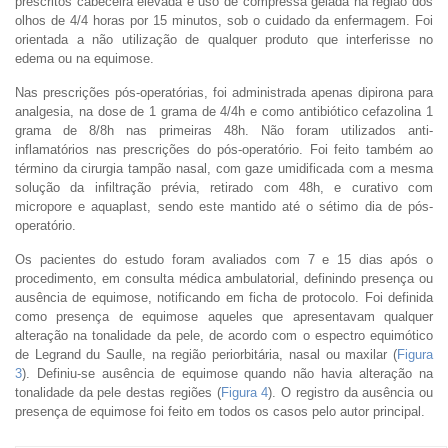
prescritos cabeceira elevada e uso de compressa gelada na região dos
olhos de 4/4 horas por 15 minutos, sob o cuidado da enfermagem. Foi
orientada a não utilização de qualquer produto que interferisse no
edema ou na equimose.
Nas prescrições pós-operatórias, foi administrada apenas dipirona para
analgesia, na dose de 1 grama de 4/4h e como antibiótico cefazolina 1
grama de 8/8h nas primeiras 48h. Não foram utilizados anti-
inflamatórios nas prescrições do pós-operatório. Foi feito também ao
término da cirurgia tampão nasal, com gaze umidificada com a mesma
solução da infiltração prévia, retirado com 48h, e curativo com
micropore e aquaplast, sendo este mantido até o sétimo dia de pós-
operatório.
Os pacientes do estudo foram avaliados com 7 e 15 dias após o
procedimento, em consulta médica ambulatorial, definindo presença ou
ausência de equimose, notificando em ficha de protocolo. Foi definida
como presença de equimose aqueles que apresentavam qualquer
alteração na tonalidade da pele, de acordo com o espectro equimótico
de Legrand du Saulle, na região periorbitária, nasal ou maxilar (
Figura
3
). Definiu-se ausência de equimose quando não havia alteração na
tonalidade da pele destas regiões (
Figura 4
). O registro da ausência ou
presença de equimose foi feito em todos os casos pelo autor principal.