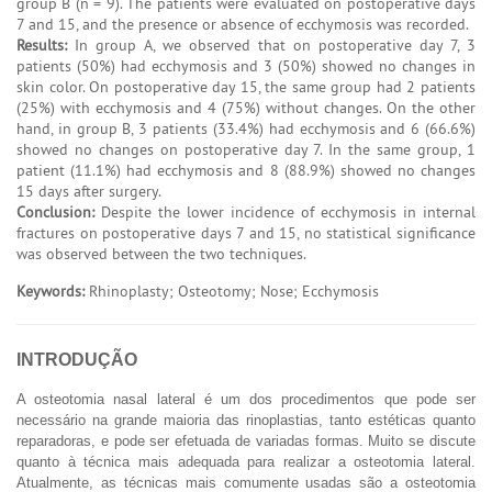
group B (n = 9). The patients were evaluated on postoperative days
7 and 15, and the presence or absence of ecchymosis was recorded.
Results:
In group A, we observed that on postoperative day 7, 3
patients (50%) had ecchymosis and 3 (50%) showed no changes in
skin color. On postoperative day 15, the same group had 2 patients
(25%) with ecchymosis and 4 (75%) without changes. On the other
hand, in group B, 3 patients (33.4%) had ecchymosis and 6 (66.6%)
showed no changes on postoperative day 7. In the same group, 1
patient (11.1%) had ecchymosis and 8 (88.9%) showed no changes
15 days after surgery.
Conclusion:
Despite the lower incidence of ecchymosis in internal
fractures on postoperative days 7 and 15, no statistical significance
was observed between the two techniques.
Keywords:
Rhinoplasty; Osteotomy; Nose; Ecchymosis
INTRODUÇÃO
A osteotomia nasal lateral é um dos procedimentos que pode ser
necessário na grande maioria das rinoplastias, tanto estéticas quanto
reparadoras, e pode ser efetuada de variadas formas. Muito se discute
quanto à técnica mais adequada para realizar a osteotomia lateral.
Atualmente, as técnicas mais comumente usadas são a osteotomia