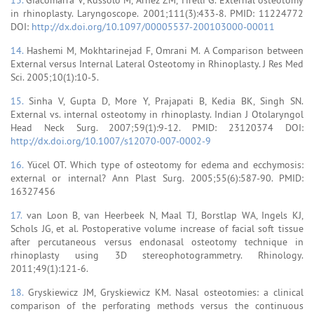
in rhinoplasty. Laryngoscope. 2001;111(3):433-8. PMID: 11224772
DOI:
http://dx.doi.org/10.1097/00005537-200103000-00011
14.
Hashemi M, Mokhtarinejad F, Omrani M. A Comparison between
External versus Internal Lateral Osteotomy in Rhinoplasty. J Res Med
Sci. 2005;10(1):10-5.
15.
Sinha V, Gupta D, More Y, Prajapati B, Kedia BK, Singh SN.
External vs. internal osteotomy in rhinoplasty. Indian J Otolaryngol
Head Neck Surg. 2007;59(1):9-12. PMID: 23120374 DOI:
http://dx.doi.org/10.1007/s12070-007-0002-9
16.
Yücel OT. Which type of osteotomy for edema and ecchymosis:
external or internal? Ann Plast Surg. 2005;55(6):587-90. PMID:
16327456
17.
van Loon B, van Heerbeek N, Maal TJ, Borstlap WA, Ingels KJ,
Schols JG, et al. Postoperative volume increase of facial soft tissue
after percutaneous versus endonasal osteotomy technique in
rhinoplasty using 3D stereophotogrammetry. Rhinology.
2011;49(1):121-6.
18.
Gryskiewicz JM, Gryskiewicz KM. Nasal osteotomies: a clinical
comparison of the perforating methods versus the continuous