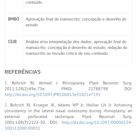
conteúdo.
BMBO
Aprovação final do manuscrito; concepção e desenho do
estudo.
CEJB
Análise e/ou interpretação dos dados; aprovação final do
manuscrito; concepção e desenho do estudo; redação do
manuscrito ou revisão crítica de seu conteúdo.
REFERÊNCIAS
1.
Rohrich RJ, Ahmad J. Rhinoplasty. Plast Reconstr Surg.
2011;128(2):49e-73e. PMID: 21788798 DOI:
http://dx.doi.org/10.1097/PRS.0b013e31821e7191
2.
Rohrich RJ, Krueger JK, Adams WP Jr, Hollier LH Jr. Achieving
consistency in the lateral nasal osteotomy during rhinoplasty: an
external perforated technique. Plast Reconstr Surg.
2001;108(7):2122-30. DOI:
http://dx.doi.org/10.1097/00006534-
200112000-00051