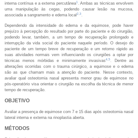
1
interna contínua e a externa percutânea
. Ambas as técnicas envolvem
uma manipulação às cegas, podendo causar lesão na mucosa,
2
,
3
associada a sangramento e edema local
.
Dependendo da intensidade do edema e da equimose, pode haver
prejuízo à percepção do resultado por parte do paciente e do cirurgião,
podendo levar, também, a um tempo de recuperação prolongado e
interrupção da vida social do paciente naquele período. O desejo do
paciente de um tempo breve de recuperação e um retorno rápido as
suas atividades normais vem influenciando os cirurgiões a optar por
4
,
5
técnicas menos mórbidas e minimamente invasivas
. Dentre as
alterações ocorridas com o trauma cirúrgico, a equimose e o edema
são as que chamam mais a atenção do paciente. Nesse contexto,
avaliar qual osteotomia nasal apresenta menor grau de equimose no
pós-operatório visa orientar o cirurgião na escolha da técnica de menor
tempo de recuperação.
OBJETIVO
Avaliar a presença de equimose com 7 e 15 dias após osteotomia nasal
lateral interna e externa na rinoplastia aberta.
MÉTODOS