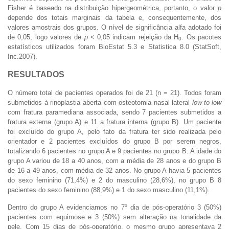
Fisher é baseado na distribuição hipergeométrica, portanto, o valor
p
depende dos totais marginais da tabela e, consequentemente, dos
valores amostrais dos grupos. O nível de significância alfa adotado foi
de 0,05, logo valores de
p
< 0,05 indicam rejeição da H
. Os pacotes
0
estatísticos utilizados foram BioEstat 5.3 e Statistica 8.0 (StatSoft,
Inc.2007).
RESULTADOS
O número total de pacientes operados foi de 21 (n = 21). Todos foram
submetidos à rinoplastia aberta com osteotomia nasal lateral
low-to-low
com fratura paramediana associada, sendo 7 pacientes submetidos a
fratura externa (grupo A) e 11 a fratura interna (grupo B). Um paciente
foi excluído do grupo A, pelo fato da fratura ter sido realizada pelo
orientador e 2 pacientes excluídos do grupo B por serem negros,
totalizando 6 pacientes no grupo A e 9 pacientes no grupo B. A idade do
grupo A variou de 18 a 40 anos, com a média de 28 anos e do grupo B
de 16 a 49 anos, com média de 32 anos. No grupo A havia 5 pacientes
do sexo feminino (71,4%) e 2 do masculino (28,6%), no grupo B 8
pacientes do sexo feminino (88,9%) e 1 do sexo masculino (11,1%).
Dentro do grupo A evidenciamos no 7º dia de pós-operatório 3 (50%)
pacientes com equimose e 3 (50%) sem alteração na tonalidade da
pele. Com 15 dias de pós-operatório, o mesmo grupo apresentava 2