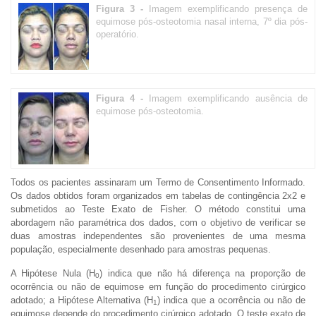
Figura 3 -
Imagem exemplificando presença de
equimose pós-osteotomia nasal interna, 7º dia pós-
operatório.
Figura 4 -
Imagem exemplificando ausência de
equimose pós-osteotomia.
Todos os pacientes assinaram um Termo de Consentimento Informado.
Os dados obtidos foram organizados em tabelas de contingência 2x2 e
submetidos ao Teste Exato de Fisher. O método constitui uma
abordagem não paramétrica dos dados, com o objetivo de verificar se
duas amostras independentes são provenientes de uma mesma
população, especialmente desenhado para amostras pequenas.
A Hipótese Nula (H
) indica que não há diferença na proporção de
0
ocorrência ou não de equimose em função do procedimento cirúrgico
adotado; a Hipótese Alternativa (H
) indica que a ocorrência ou não de
1
equimose depende do procedimento cirúrgico adotado. O teste exato de