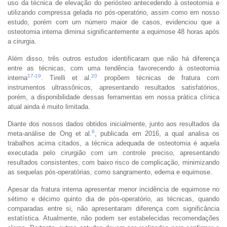
uso da técnica de elevação do periósteo antecedendo à osteotomia e
utilizando compressa gelada no pós-operatório, assim como em nosso
estudo, porém com um número maior de casos, evidenciou que a
osteotomia interna diminui significantemente a equimose 48 horas após
a cirurgia.
Além disso, três outros estudos identificaram que não há diferença
entre as técnicas, com uma tendência favorecendo à osteotomia
17
-
19
20
interna
. Tirelli et al.
propõem técnicas de fratura com
instrumentos ultrassônicos, apresentando resultados satisfatórios,
porém, a disponibilidade dessas ferramentas em nossa prática clínica
atual ainda é muito limitada.
Diante dos nossos dados obtidos inicialmente, junto aos resultados da
6
meta-análise de Ong et al.
, publicada em 2016, a qual analisa os
trabalhos acima citados, a técnica adequada de osteotomia é aquela
executada pelo cirurgião com um controle preciso, apresentando
resultados consistentes, com baixo risco de complicação, minimizando
as sequelas pós-operatórias, como sangramento, edema e equimose.
Apesar da fratura interna apresentar menor incidência de equimose no
sétimo e décimo quinto dia de pós-operatório, as técnicas, quando
comparadas entre si, não apresentaram diferença com significância
estatística. Atualmente, não podem ser estabelecidas recomendações