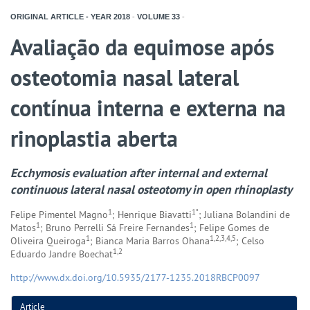
ORIGINAL ARTICLE - YEAR
2018
-
VOLUME
33
-
Avaliação da equimose após
osteotomia nasal lateral
contínua interna e externa na
rinoplastia aberta
Ecchymosis evaluation after internal and external
continuous lateral nasal osteotomy in open rhinoplasty
1
1*
Felipe Pimentel Magno
; Henrique Biavatti
; Juliana Bolandini de
1
1
Matos
; Bruno Perrelli Sá Freire Fernandes
; Felipe Gomes de
1
1,2,3,4,5
Oliveira Queiroga
; Bianca Maria Barros Ohana
; Celso
1,2
Eduardo Jandre Boechat
http://www.dx.doi.org/10.5935/2177-1235.2018RBCP0097
Article