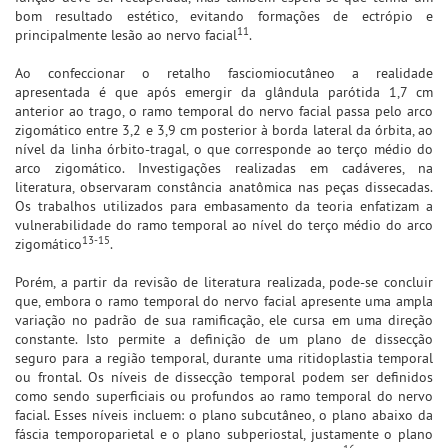
bom resultado estético, evitando formações de ectrópio e
11
principalmente lesão ao nervo facial
.
Ao confeccionar o retalho fasciomiocutâneo a realidade
apresentada é que após emergir da glândula parótida 1,7 cm
anterior ao trago, o ramo temporal do nervo facial passa pelo arco
zigomático entre 3,2 e 3,9 cm posterior à borda lateral da órbita, ao
nível da linha órbito-tragal, o que corresponde ao terço médio do
arco zigomático. Investigações realizadas em cadáveres, na
literatura, observaram constância anatômica nas peças dissecadas.
Os trabalhos utilizados para embasamento da teoria enfatizam a
vulnerabilidade do ramo temporal ao nível do terço médio do arco
13-15
zigomático
.
Porém, a partir da revisão de literatura realizada, pode-se concluir
que, embora o ramo temporal do nervo facial apresente uma ampla
variação no padrão de sua ramificação, ele cursa em uma direção
constante. Isto permite a definição de um plano de dissecção
seguro para a região temporal, durante uma ritidoplastia temporal
ou frontal. Os níveis de dissecção temporal podem ser definidos
como sendo superficiais ou profundos ao ramo temporal do nervo
facial. Esses níveis incluem: o plano subcutâneo, o plano abaixo da
fáscia temporoparietal e o plano subperiostal, justamente o plano