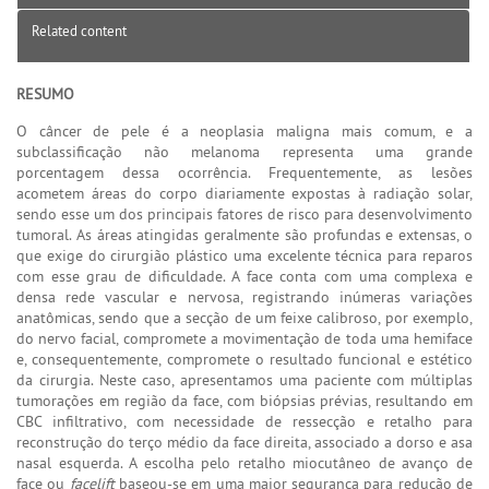
Related content
RESUMO
O câncer de pele é a neoplasia maligna mais comum, e a
subclassificação não melanoma representa uma grande
porcentagem dessa ocorrência. Frequentemente, as lesões
acometem áreas do corpo diariamente expostas à radiação solar,
sendo esse um dos principais fatores de risco para desenvolvimento
tumoral. As áreas atingidas geralmente são profundas e extensas, o
que exige do cirurgião plástico uma excelente técnica para reparos
com esse grau de dificuldade. A face conta com uma complexa e
densa rede vascular e nervosa, registrando inúmeras variações
anatômicas, sendo que a secção de um feixe calibroso, por exemplo,
do nervo facial, compromete a movimentação de toda uma hemiface
e, consequentemente, compromete o resultado funcional e estético
da cirurgia. Neste caso, apresentamos uma paciente com múltiplas
tumorações em região da face, com biópsias prévias, resultando em
CBC infiltrativo, com necessidade de ressecção e retalho para
reconstrução do terço médio da face direita, associado a dorso e asa
nasal esquerda. A escolha pelo retalho miocutâneo de avanço de
face ou
facelift
baseou-se em uma maior segurança para redução de