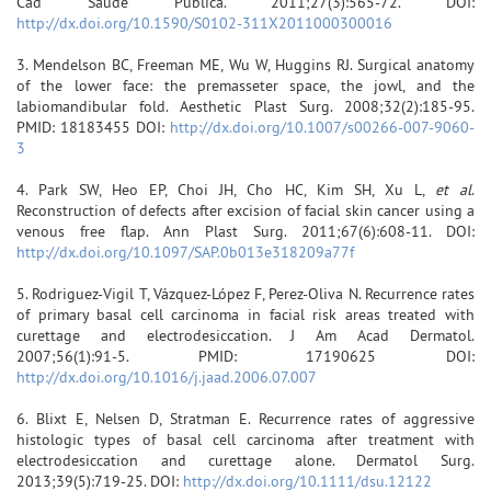
Cad Saude Publica. 2011;27(3):565-72. DOI:
http://dx.doi.org/10.1590/S0102-311X2011000300016
3. Mendelson BC, Freeman ME, Wu W, Huggins RJ. Surgical anatomy
of the lower face: the premasseter space, the jowl, and the
labiomandibular fold. Aesthetic Plast Surg. 2008;32(2):185-95.
PMID: 18183455 DOI:
http://dx.doi.org/10.1007/s00266-007-9060-
3
4. Park SW, Heo EP, Choi JH, Cho HC, Kim SH, Xu L,
et al
.
Reconstruction of defects after excision of facial skin cancer using a
venous free flap. Ann Plast Surg. 2011;67(6):608-11. DOI:
http://dx.doi.org/10.1097/SAP.0b013e318209a77f
5. Rodriguez-Vigil T, Vázquez-López F, Perez-Oliva N. Recurrence rates
of primary basal cell carcinoma in facial risk areas treated with
curettage and electrodesiccation. J Am Acad Dermatol.
2007;56(1):91-5. PMID: 17190625 DOI:
http://dx.doi.org/10.1016/j.jaad.2006.07.007
6. Blixt E, Nelsen D, Stratman E. Recurrence rates of aggressive
histologic types of basal cell carcinoma after treatment with
electrodesiccation and curettage alone. Dermatol Surg.
2013;39(5):719-25. DOI:
http://dx.doi.org/10.1111/dsu.12122