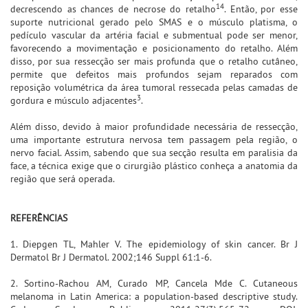
14
decrescendo as chances de necrose do retalho
. Então, por esse
suporte nutricional gerado pelo SMAS e o músculo platisma, o
pedículo vascular da artéria facial e submentual pode ser menor,
favorecendo a movimentação e posicionamento do retalho. Além
disso, por sua ressecção ser mais profunda que o retalho cutâneo,
permite que defeitos mais profundos sejam reparados com
reposição volumétrica da área tumoral ressecada pelas camadas de
3
gordura e músculo adjacentes
.
Além disso, devido à maior profundidade necessária de ressecção,
uma importante estrutura nervosa tem passagem pela região, o
nervo facial. Assim, sabendo que sua secção resulta em paralisia da
face, a técnica exige que o cirurgião plástico conheça a anatomia da
região que será operada.
REFERÊNCIAS
1. Diepgen TL, Mahler V. The epidemiology of skin cancer. Br J
Dermatol Br J Dermatol. 2002;146 Suppl 61:1-6.
2. Sortino-Rachou AM, Curado MP, Cancela Mde C. Cutaneous
melanoma in Latin America: a population-based descriptive study.