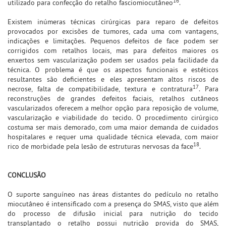
16
utilizado para confecção do retalho fasciomiocutâneo
.
Existem inúmeras técnicas cirúrgicas para reparo de defeitos
provocados por excisões de tumores, cada uma com vantagens,
indicações e limitações. Pequenos defeitos de face podem ser
corrigidos com retalhos locais, mas para defeitos maiores os
enxertos sem vascularização podem ser usados pela facilidade da
técnica. O problema é que os aspectos funcionais e estéticos
resultantes são deficientes e eles apresentam altos riscos de
17
necrose, falta de compatibilidade, textura e contratura
. Para
reconstruções de grandes defeitos faciais, retalhos cutâneos
vascularizados oferecem a melhor opção para reposição de volume,
vascularização e viabilidade do tecido. O procedimento cirúrgico
costuma ser mais demorado, com uma maior demanda de cuidados
hospitalares e requer uma qualidade técnica elevada, com maior
18
rico de morbidade pela lesão de estruturas nervosas da face
.
CONCLUSÃO
O suporte sanguíneo nas áreas distantes do pedículo no retalho
miocutâneo é intensificado com a presença do SMAS, visto que além
do processo de difusão inicial para nutrição do tecido
transplantado o retalho possui nutrição provida do SMAS,