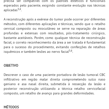
precisa ser compatível com os padrões estéticos e funcionais
esperados pelo paciente, exigindo constante evolução nas técnicas
3,4
aplicadas
.
A reconstrução após a exérese do tumor pode ocorrer por diferentes
métodos, com diferentes aplicações e técnicas, sendo que o retalho
cervical composto ou miocutâneo se serve na reparação de áreas
profundas e extensas com resultados, pós-tratamento cirúrgico,
bastante aceitáveis. Porém, como qualquer técnica de reconstrução
facial, o correto reconhecimento da área a ser tratada é fundamental
para o sucesso do procedimento, evitando confecções de retalhos
5,6
isquêmicos e também lesões ao nervo facial
.
OBJETIVO
Descrever o caso de uma paciente portadora de lesão tumoral CBC
infiltrativo em região malar direita comprometendo sulco naso
geniano e asa nasal direita, submetida à ressecção da lesão e
posterior reconstrução utilizando a técnica retalho cervicofacial
composto, um retalho de avanço para grandes deformidades.
MÉTODOS