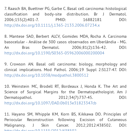
7. Raasch BA, Buettner PG, Garbe C. Basal cell carcinoma: histological
classification and body-site distribution. Br J Dermatol.
2006;155(2):401-7. PMID: 16882181 DOI:
http://dx.doi.org/10.1111/j.1365-2133.2006.07234.x
8. Mantese SAO, Berbert ALCV, Gomides MDA, Rocha A. Carcinoma
basocelular - Análise de 300 casos observados em Uberlândia - MG.
An Bras Dermatol. 2006;81(2):136-42. DOI:
http://dx.doi.org/10.1590/S0365-05962006000200004
9. Crowson AN. Basal cell carcinoma: biology, morphology and
clinical implications. Mod Pathol. 2006;19 Suppl 2:S127-47. DOI:
http://dx.doi.org/10.1038/modpathol.3800512
10. Weinstein MC, Brodell RT, Bordeaux J, Honda K. The Art and
Science of Surgical Margins for the Dermatopathologist. Am J
Dermatopathol. 2012;34(7):737-45. DOI:
http://dx.doi.org/10.1097/DAD.0b013e31823347cb
11. Hayano SM, Whipple KM, Korn BS, Kikkawa DO. Principles of
Periocular Reconstruction following Excision of Cutaneous
Malignancy. J Skin Cancer. 2012;2012:438502. DOI:
http://dx.doi.org/10.1155/2012/438502