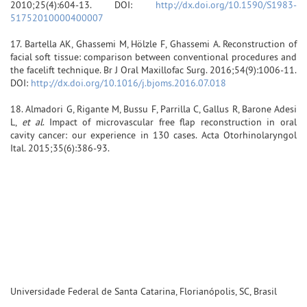
2010;25(4):604-13. DOI:
http://dx.doi.org/10.1590/S1983-
51752010000400007
17. Bartella AK, Ghassemi M, Hölzle F, Ghassemi A. Reconstruction of
facial soft tissue: comparison between conventional procedures and
the facelift technique. Br J Oral Maxillofac Surg. 2016;54(9):1006-11.
DOI:
http://dx.doi.org/10.1016/j.bjoms.2016.07.018
18. Almadori G, Rigante M, Bussu F, Parrilla C, Gallus R, Barone Adesi
L,
et al
. Impact of microvascular free flap reconstruction in oral
cavity cancer: our experience in 130 cases. Acta Otorhinolaryngol
Ital. 2015;35(6):386-93.
Universidade Federal de Santa Catarina, Florianópolis, SC, Brasil