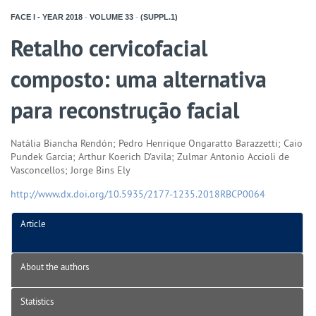
FACE I - YEAR
2018
-
VOLUME
33
-
(SUPPL.1)
Retalho cervicofacial
composto: uma alternativa
para reconstrução facial
Natália Biancha Rendón; Pedro Henrique Ongaratto Barazzetti; Caio
Pundek Garcia; Arthur Koerich D'avila; Zulmar Antonio Accioli de
Vasconcellos; Jorge Bins Ely
http://www.dx.doi.org/10.5935/2177-1235.2018RBCP0064
Article
About the authors
Statistics