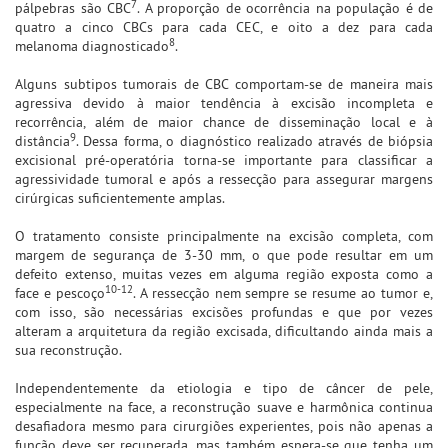
7
pálpebras são CBC
. A proporção de ocorrência na população é de
quatro a cinco CBCs para cada CEC, e oito a dez para cada
8
melanoma diagnosticado
.
Alguns subtipos tumorais de CBC comportam-se de maneira mais
agressiva devido à maior tendência à excisão incompleta e
recorrência, além de maior chance de disseminação local e à
9
distância
. Dessa forma, o diagnóstico realizado através de biópsia
excisional pré-operatória torna-se importante para classificar a
agressividade tumoral e após a ressecção para assegurar margens
cirúrgicas suficientemente amplas.
O tratamento consiste principalmente na excisão completa, com
margem de segurança de 3-30 mm, o que pode resultar em um
defeito extenso, muitas vezes em alguma região exposta como a
10-12
face e pescoço
. A ressecção nem sempre se resume ao tumor e,
com isso, são necessárias excisões profundas e que por vezes
alteram a arquitetura da região excisada, dificultando ainda mais a
sua reconstrução.
Independentemente da etiologia e tipo de câncer de pele,
especialmente na face, a reconstrução suave e harmônica continua
desafiadora mesmo para cirurgiões experientes, pois não apenas a
função deve ser recuperada, mas também espera-se que tenha um