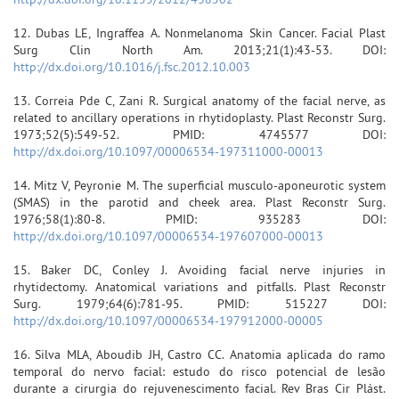
12. Dubas LE, Ingraffea A. Nonmelanoma Skin Cancer. Facial Plast
Surg Clin North Am. 2013;21(1):43-53. DOI:
http://dx.doi.org/10.1016/j.fsc.2012.10.003
13. Correia Pde C, Zani R. Surgical anatomy of the facial nerve, as
related to ancillary operations in rhytidoplasty. Plast Reconstr Surg.
1973;52(5):549-52. PMID: 4745577 DOI:
http://dx.doi.org/10.1097/00006534-197311000-00013
14. Mitz V, Peyronie M. The superficial musculo-aponeurotic system
(SMAS) in the parotid and cheek area. Plast Reconstr Surg.
1976;58(1):80-8. PMID: 935283 DOI:
http://dx.doi.org/10.1097/00006534-197607000-00013
15. Baker DC, Conley J. Avoiding facial nerve injuries in
rhytidectomy. Anatomical variations and pitfalls. Plast Reconstr
Surg. 1979;64(6):781-95. PMID: 515227 DOI:
http://dx.doi.org/10.1097/00006534-197912000-00005
16. Silva MLA, Aboudib JH, Castro CC. Anatomia aplicada do ramo
temporal do nervo facial: estudo do risco potencial de lesão
durante a cirurgia do rejuvenescimento facial. Rev Bras Cir Plást.