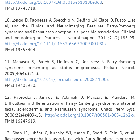
http://dx.doi.org/10.1097/SAP.0b013e31818bed6d
.
PMid:19745718.
10. Longo D, Paonessa A, Specchio N, Delfino LN, Claps D, Fusco L, et
al, and the Clinical and Neuroimaging Features. Parry-Romberg
syndrome and Rasmussen encephalitis: possible association. Clinical
and neuroimaging features. J Neuroimaging. 2011;21(2):188-93.
http://dx.doi.org/10.1111/j.1552-6569.2009.00398.x
.
PMid:19555404.
11. Menascu S, Padeh S, Hoffman C, Ben-Zeev B. Parry-Romberg
syndrome presenting as status migrainosus. Pediatr Neurol.
2009;40(4):321-3.
http://dx.doi.org/10.1016/j.pediatrneurol.2008.11.007
.
PMid:19302950.
12. Paprocka J, Jamroz E, Adamek D, Marszal E, Mandera M.
Difficulties in differentiation of Parry-Romberg syndrome, unilateral
facial sclerodermia, and Rasmussen syndrome. Childs Nerv Syst.
2006;22(4):409-15.
http://dx.doi.org/10.1007/s00381-005-1262-x
.
PMid:16247619.
13. Shah JR, Juhász C, Kupsky WJ, Asano E, Sood S, Fain D, et al.
Rasmussen encephalitis associated with Parry-Romberg syndrome.