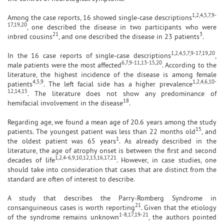
1,2,4,5,7,9-
Among the case reports, 16 showed single-case descriptions
17,19,20
, one described the disease in two participants who were
21
3
inbred cousins
, and one described the disease in 23 patients
.
1,2,4,5,7,9-17,19,20
In the 16 case reports of single-case descriptions
,
6,7,9-11,13-15,20
male patients were the most affected
. According to the
literature, the highest incidence of the disease is among female
4,5,9
1,2,4,6,10-
patients
. The left facial side has a higher prevalence
12,14,15
. The literature does not show any predominance of
18
hemifacial involvement in the disease
.
Regarding age, we found a mean age of 20.6 years among the study
15
patients. The youngest patient was less than 22 months old
, and
1
the oldest patient was 65 years
. As already described in the
literature, the age of atrophy onset is between the first and second
1,2,4-6,9,10,12,13,16,17,21
decades of life
. However, in case studies, one
should take into consideration that cases that are distinct from the
standard are often of interest to describe.
A study that describes the Parry-Romberg Syndrome in
21
consanguineous cases is worth reporting
. Given that the etiology
1-8,17,19-21
of the syndrome remains unknown
, the authors pointed