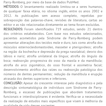
Parry-Romberg, por meio da base de dados PubMed.
MÉTODOS:
O levantamento realizado limitou-se a seres humanos,
de qualquer faixa etária, no idioma inglês, entre os anos 2002 e
2012. As publicações sem acesso completo, repetidas por
sobreposição das palavras-chave, revisões de literatura, cartas ao
editor e as não relacionadas diretamente ao tema foram excluídas.
RESULTADOS:
Foram identificados 719 estudos, sendo 21 dentro
dos critérios estabelecidos. Com base nos estudos selecionados,
pacientes acometidos pela Síndrome de Parry-Romberg podem
apresentar alterações dos tecidos mole e duro, tais como atrofia dos
músculos esternocleidomastoideo, masseter e pterigoideos; atrofia
na região da bochecha e depressão da prega nasolabial; desvio dos
lábios e nariz; atrofia unilateral da língua; atrofia do ângulo da
boca; reabsorção progressiva do osso da maxila e da mandíbula;
atrofia do arco zigomático, do osso frontal e assimetria facial;
desenvolvimento atrófico das raízes ou reabsorção patológica dos
números de dentes permanentes; redução da mandíbula e erupção
atrasada dos dentes superiores e inferiores.
CONCLUSÃO:
Apesar do crescente interesse pelo diagnóstico e pela
descrição sintomatológica de indivíduos com Síndrome de Parry-
Romberg, a escassez de publicações que abordem tratamentos
funcionais e interdisciplinares é evidente. Verifica-se a necessidade
da realização de estudos mais específicos que visem à melhoria da
qualidade de vida desses pacientes.