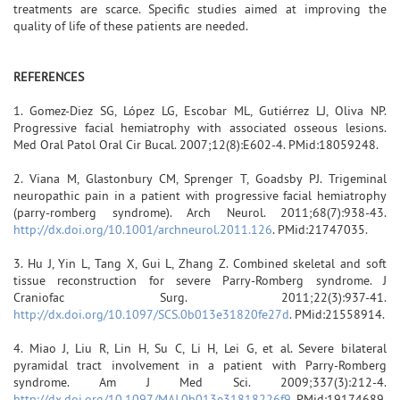
treatments are scarce. Specific studies aimed at improving the
quality of life of these patients are needed.
REFERENCES
1. Gomez-Diez SG, López LG, Escobar ML, Gutiérrez LJ, Oliva NP.
Progressive facial hemiatrophy with associated osseous lesions.
Med Oral Patol Oral Cir Bucal. 2007;12(8):E602-4. PMid:18059248.
2. Viana M, Glastonbury CM, Sprenger T, Goadsby PJ. Trigeminal
neuropathic pain in a patient with progressive facial hemiatrophy
(parry-romberg syndrome). Arch Neurol. 2011;68(7):938-43.
http://dx.doi.org/10.1001/archneurol.2011.126
. PMid:21747035.
3. Hu J, Yin L, Tang X, Gui L, Zhang Z. Combined skeletal and soft
tissue reconstruction for severe Parry-Romberg syndrome. J
Craniofac Surg. 2011;22(3):937-41.
http://dx.doi.org/10.1097/SCS.0b013e31820fe27d
. PMid:21558914.
4. Miao J, Liu R, Lin H, Su C, Li H, Lei G, et al. Severe bilateral
pyramidal tract involvement in a patient with Parry-Romberg
syndrome. Am J Med Sci. 2009;337(3):212-4.
http://dx.doi.org/10.1097/MAJ.0b013e31818226f9
. PMid:19174689.