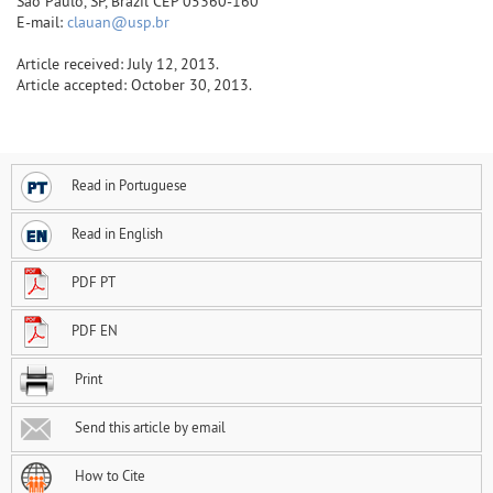
São Paulo, SP, Brazil CEP 05360-160
E-mail:
clauan@usp.br
Article received: July 12, 2013.
Article accepted: October 30, 2013.
Read in Portuguese
Read in English
PDF PT
PDF EN
Print
Send this article by email
How to Cite