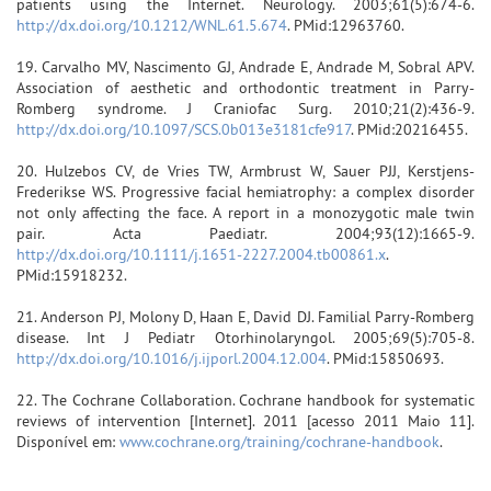
patients using the Internet. Neurology. 2003;61(5):674-6.
http://dx.doi.org/10.1212/WNL.61.5.674
. PMid:12963760.
19. Carvalho MV, Nascimento GJ, Andrade E, Andrade M, Sobral APV.
Association of aesthetic and orthodontic treatment in Parry-
Romberg syndrome. J Craniofac Surg. 2010;21(2):436-9.
http://dx.doi.org/10.1097/SCS.0b013e3181cfe917
. PMid:20216455.
20. Hulzebos CV, de Vries TW, Armbrust W, Sauer PJJ, Kerstjens-
Frederikse WS. Progressive facial hemiatrophy: a complex disorder
not only affecting the face. A report in a monozygotic male twin
pair. Acta Paediatr. 2004;93(12):1665-9.
http://dx.doi.org/10.1111/j.1651-2227.2004.tb00861.x
.
PMid:15918232.
21. Anderson PJ, Molony D, Haan E, David DJ. Familial Parry-Romberg
disease. Int J Pediatr Otorhinolaryngol. 2005;69(5):705-8.
http://dx.doi.org/10.1016/j.ijporl.2004.12.004
. PMid:15850693.
22. The Cochrane Collaboration. Cochrane handbook for systematic
reviews of intervention [Internet]. 2011 [acesso 2011 Maio 11].
Disponível em:
www.cochrane.org/training/cochrane-handbook
.