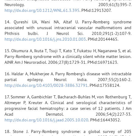
Neurology. 2003;61(3):395-7.
http://dx.doi.org/10.1212/WNL.61.3.395
. PMid:12913207.
14. Qureshi UA, Wani NA, Altaf U. Parry-Romberg syndrome
associated with unusual intracranial vascular malformations and
Phthisis bulbi. J Neurol Sci. 2010;291(1-2):107-9.
http://dx.doi.org/10.1016/j.jns.2010.01.003
. PMid:20144465.
15. Okumura A, Ikuta T, Tsuji T, Kato T, Fukatsu H, Naganawa S, et al.
Parry-Romberg syndrome with a clinically silent white matter lesion.
AJNR Am J Neuroradiol. 2006;27(8):1729-31. PMid:16971623.
16. Haldar A, Mukherjee A. Parry Romberg's disease with intractable
partial epilepsy. Neurol India. 2007;55(2):160-2.
http://dx.doi.org/10.4103/0028-3886.32791
. PMid:17558124.
17. Sommer A, Gambichler T, Bacharach-Buhles M, von Rothenburg T,
Altmeyer P, Kreuter A. Clinical and serological characteristics of
progressive facial hemiatrophy: a case series of 12 patients. J Am
Acad Dermatol. 2006;54(2):227-33.
http://dx.doi.org/10.1016/j.jaad.2005.10.020
. PMid:16443052.
18. Stone J. Parry-Romberg syndrome: a global survey of 205