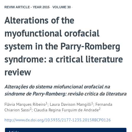
REVIW ARTICLE - YEAR
2015
-
VOLUME
30
-
Alterations of the
myofunctional orofacial
system in the Parry-Romberg
syndrome: a critical literature
review
Alterações do sistema miofuncional orofacial na
síndrome de Parry-Romberg: revisão crítica da literatura
1
1
Flávia Marques Ribeiro
; Laura Davison Mangilli
; Fernanda
2
2
Chiarion Sassi
; Claudia Regina Furquim de Andrade
http://www.dx.doi.org/10.5935/2177-1235.2015RBCP0126