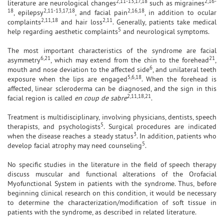
2,11-13,17,18
2,16-
literature are neurological changes
such as migraines
18
2,11-13,17,18
2,16,18
, epilepsy
, and facial pain
, in addition to ocular
2,11,18
2,11
complaints
and hair loss
. Generally, patients take medical
5
help regarding aesthetic complaints
and neurological symptoms.
The most important characteristics of the syndrome are facial
6,21
21
asymmetry
, which may extend from the chin to the forehead
,
6
mouth and nose deviation to the affected side
, and unilateral teeth
5,6,18
exposure when the lips are engaged
. When the forehead is
affected, linear scleroderma can be diagnosed, and the sign in this
2,11,18,21
facial region is called
en coup de sabre
.
Treatment is multidisciplinary, involving physicians, dentists, speech
5
therapists, and psychologists
. Surgical procedures are indicated
3
when the disease reaches a steady status
. In addition, patients who
5
develop facial atrophy may need counseling
.
No specific studies in the literature in the field of speech therapy
discuss muscular and functional alterations of the Orofacial
Myofunctional System in patients with the syndrome. Thus, before
beginning clinical research on this condition, it would be necessary
to determine the characterization/modification of soft tissue in
patients with the syndrome, as described in related literature.