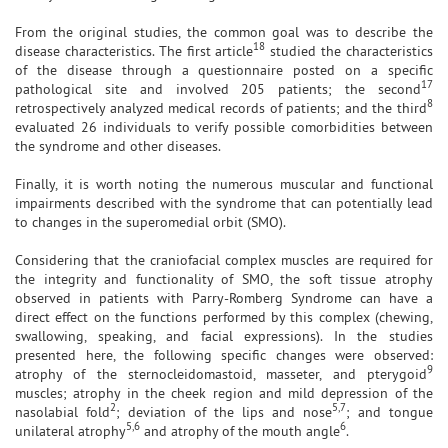
From the original studies, the common goal was to describe the
18
disease characteristics. The first article
studied the characteristics
of the disease through a questionnaire posted on a specific
17
pathological site and involved 205 patients; the second
8
retrospectively analyzed medical records of patients; and the third
evaluated 26 individuals to verify possible comorbidities between
the syndrome and other diseases.
Finally, it is worth noting the numerous muscular and functional
impairments described with the syndrome that can potentially lead
to changes in the superomedial orbit (SMO).
Considering that the craniofacial complex muscles are required for
the integrity and functionality of SMO, the soft tissue atrophy
observed in patients with Parry-Romberg Syndrome can have a
direct effect on the functions performed by this complex (chewing,
swallowing, speaking, and facial expressions). In the studies
presented here, the following specific changes were observed:
9
atrophy of the sternocleidomastoid, masseter, and pterygoid
muscles; atrophy in the cheek region and mild depression of the
2
5,7
nasolabial fold
; deviation of the lips and nose
; and tongue
5,6
6
unilateral atrophy
and atrophy of the mouth angle
.