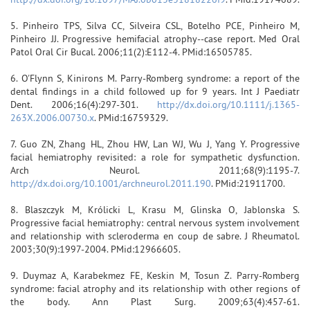
5. Pinheiro TPS, Silva CC, Silveira CSL, Botelho PCE, Pinheiro M,
Pinheiro JJ. Progressive hemifacial atrophy--case report. Med Oral
Patol Oral Cir Bucal. 2006;11(2):E112-4. PMid:16505785.
6. O'Flynn S, Kinirons M. Parry-Romberg syndrome: a report of the
dental findings in a child followed up for 9 years. Int J Paediatr
Dent. 2006;16(4):297-301.
http://dx.doi.org/10.1111/j.1365-
263X.2006.00730.x
. PMid:16759329.
7. Guo ZN, Zhang HL, Zhou HW, Lan WJ, Wu J, Yang Y. Progressive
facial hemiatrophy revisited: a role for sympathetic dysfunction.
Arch Neurol. 2011;68(9):1195-7.
http://dx.doi.org/10.1001/archneurol.2011.190
. PMid:21911700.
8. Blaszczyk M, Królicki L, Krasu M, Glinska O, Jablonska S.
Progressive facial hemiatrophy: central nervous system involvement
and relationship with scleroderma en coup de sabre. J Rheumatol.
2003;30(9):1997-2004. PMid:12966605.
9. Duymaz A, Karabekmez FE, Keskin M, Tosun Z. Parry-Romberg
syndrome: facial atrophy and its relationship with other regions of
the body. Ann Plast Surg. 2009;63(4):457-61.