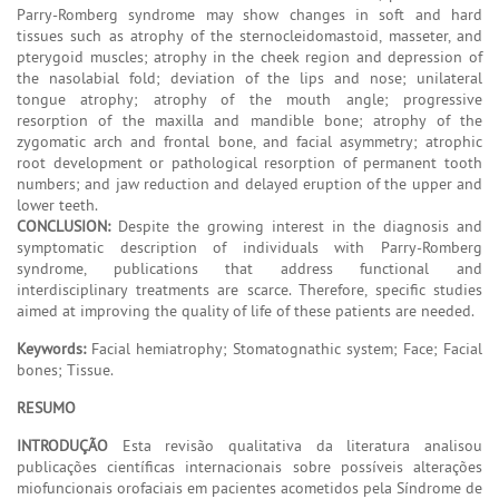
Parry-Romberg syndrome may show changes in soft and hard
tissues such as atrophy of the sternocleidomastoid, masseter, and
pterygoid muscles; atrophy in the cheek region and depression of
the nasolabial fold; deviation of the lips and nose; unilateral
tongue atrophy; atrophy of the mouth angle; progressive
resorption of the maxilla and mandible bone; atrophy of the
zygomatic arch and frontal bone, and facial asymmetry; atrophic
root development or pathological resorption of permanent tooth
numbers; and jaw reduction and delayed eruption of the upper and
lower teeth.
CONCLUSION:
Despite the growing interest in the diagnosis and
symptomatic description of individuals with Parry-Romberg
syndrome, publications that address functional and
interdisciplinary treatments are scarce. Therefore, specific studies
aimed at improving the quality of life of these patients are needed.
Keywords:
Facial hemiatrophy; Stomatognathic system; Face; Facial
bones; Tissue.
RESUMO
INTRODUÇÃO
Esta revisão qualitativa da literatura analisou
publicações científicas internacionais sobre possíveis alterações
miofuncionais orofaciais em pacientes acometidos pela Síndrome de