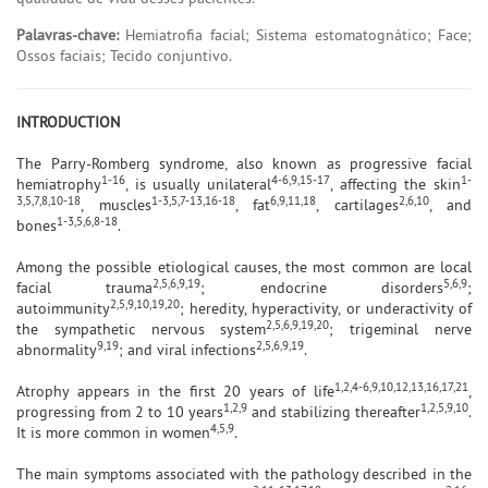
Palavras-chave:
Hemiatrofia facial; Sistema estomatognático; Face;
Ossos faciais; Tecido conjuntivo.
INTRODUCTION
The Parry-Romberg syndrome, also known as progressive facial
1-16
4-6,9,15-17
1-
hemiatrophy
, is usually unilateral
, affecting the skin
3,5,7,8,10-18
1-3,5,7-13,16-18
6,9,11,18
2,6,10
, muscles
, fat
, cartilages
, and
1-3,5,6,8-18
bones
.
Among the possible etiological causes, the most common are local
2,5,6,9,19
5,6,9
facial trauma
; endocrine disorders
;
2,5,9,10,19,20
autoimmunity
; heredity, hyperactivity, or underactivity of
2,5,6,9,19,20
the sympathetic nervous system
; trigeminal nerve
9,19
2,5,6,9,19
abnormality
; and viral infections
.
1,2,4-6,9,10,12,13,16,17,21
Atrophy appears in the first 20 years of life
,
1,2,9
1,2,5,9,10
progressing from 2 to 10 years
and stabilizing thereafter
.
4,5,9
It is more common in women
.
The main symptoms associated with the pathology described in the