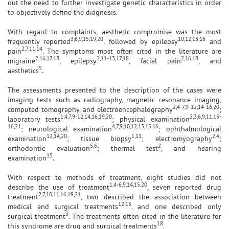
out the need to further investigate genetic characteristics in order
to objectively define the diagnosis.
With regard to complaints, aesthetic compromise was the most
3,6,9,15,19,20
10,12,13,16
frequently reported
, followed by epilepsy
and
2,7,11,14
pain
. The symptoms most often cited in the literature are
2,16,17,18
2,11-13,17,18
2,16,18
migraine
, epilepsy
, facial pain
, and
5
aesthetics
.
The assessments presented to the description of the cases were
imaging tests such as radiography, magnetic resonance imaging,
2,4-7,9-12,14-16,20
computed tomography, and electroencephalography
;
1,4,7,9-12,14,16,19,20
2,3,6,9,11,13-
laboratory tests
; physical examination
16,21
4,7,9,10,12,13,15,16
; neurological examination
; ophthalmological
12,14,20
1,11
2,4
examination
; tissue biopsy
; electromyography
;
5,6
2
orthodontic evaluation
; thermal test
, and hearing
15
examination
.
With respect to methods of treatment, eight studies did not
1,4-6,9,14,15,20
describe the use of treatment
, seven reported drug
2,7,10,11,16,19,21
treatment
, two described the association between
12,13
medical and surgical treatments
, and one described only
3
surgical treatment
. The treatments often cited in the literature for
18
this syndrome are drug and surgical treatments
.