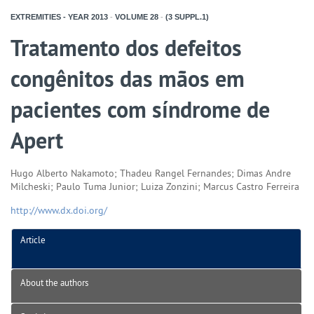
EXTREMITIES - YEAR
2013
-
VOLUME
28
-
(3 SUPPL.1)
Tratamento dos defeitos
congênitos das mãos em
pacientes com síndrome de
Apert
Hugo Alberto Nakamoto; Thadeu Rangel Fernandes; Dimas Andre
Milcheski; Paulo Tuma Junior; Luiza Zonzini; Marcus Castro Ferreira
http://www.dx.doi.org/
Article
About the authors