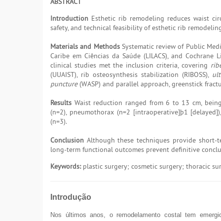
ABSTRACT
Introduction
Esthetic rib remodeling reduces waist circ
safety, and technical feasibility of esthetic rib remodelin
Materials and Methods
Systematic review of Public Medi
Caribe em Ciências da Saúde (LILACS), and Cochrane Li
clinical studies met the inclusion criteria, covering
rib
(UUAIST), rib osteosynthesis stabilization (RIBOSS),
ul
puncture
(WASP) and parallel approach, greenstick fractur
Results
Waist reduction ranged from 6 to 13 cm, being 
(n=2), pneumothorax (n=2 [intraoperative]þ1 [delayed])
(n=3).
Conclusion
Although these techniques provide short-te
long-term functional outcomes prevent definitive conclusi
Keywords:
plastic surgery; cosmetic surgery; thoracic su
Introdução
Nos últimos anos, o remodelamento costal tem emergid