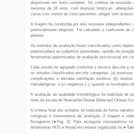
disponíveis em texto completo. Os critérios de exclusão
menores de 18 anos, com doenças torácicas, alterações p
casos com menos de cinco pacientes; artigos sem acesso 
A triagem foi conduzida por dois revisores independentes, e
potencialmente elegíveis. Foi calculado o coeficiente de
perfeita.
Os métodos de avaliação foram classificados como objetivo
padronizadas) ou subjetivos (autorrelato, opinião do cirurgi
ferramentas padronizadas de avaliação psicossocial em ci
Cada estudo foi agrupado conforme a técnica descrita e os 
os estudos classificados em três categorias: (a) positivo
complicações e elevada satisfação estética; (b) neutros
metodológicas; e (c) negativos (–), quando os resultados nã
A avaliação da qualidade metodológica foi realizada de 
meio da escala de Newcastle-Ottawa (Newcastl-Ottawa Sca
A síntese final dos achados foi realizada de forma narrat
cirúrgicas e instrumentos de avaliação. A triagem e s
fluxograma (
►
Fig. 1
). Para assegurar transparência no
ferramentas NOS e Murad encontrase organizada na
►
Tab