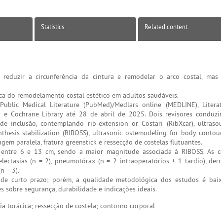
Statistics
Related content
reduzir a circunferência da cintura e remodelar o arco costal, mas 
nica do remodelamento costal estético em adultos saudáveis.
ublic Medical Literature (PubMed)/Medlars online (MEDLINE), Litera
 e Cochrane Library até 28 de abril de 2025. Dois revisores conduzi
e inclusão, contemplando rib-extension or Costari (RibXcar), ultraso
nthesis stabilization (RIBOSS), ultrasonic ostemodeling for body contou
em paralela, fratura greenstick e ressecção de costelas flutuantes.
entre 6 e 13 cm, sendo a maior magnitude associada à RIBOSS. As c
lectasias (n = 2), pneumotórax (n = 2 intraoperatórios + 1 tardio), der
n = 3).
 de curto prazo; porém, a qualidade metodológica dos estudos é bai
s sobre segurança, durabilidade e indicações ideais.
rgia torácica; ressecção de costela; contorno corporal