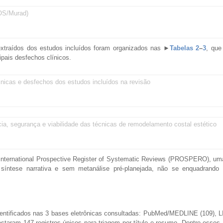
OS/Murad)
s extraídos dos estudos incluídos foram organizados nas
►
Tabelas 2
–
3
, que
ipais desfechos clínicos.
écnicas e desfechos dos estudos incluídos na revisão
ácia, segurança e viabilidade das técnicas de remodelamento costal estético
ma International Prospective Register of Systematic Reviews (PROSPERO), u
 síntese narrativa e sem metanálise pré-planejada, não se enquadrando n
identificados nas 3 bases eletrônicas consultadas: PubMed/MEDLINE (109), 
estaram 147 registros únicos para triagem por título e resumo. Dentre esses