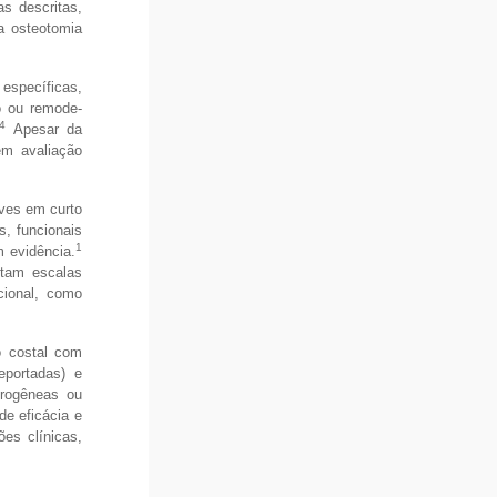
as descritas,
a osteotomia
específicas,
o ou remode-
4
Apesar da
em avaliação
aves em curto
s, funcionais
1
m evidência.
stam escalas
cional, como
o costal com
eportadas) e
erogêneas ou
de eficácia e
es clínicas,