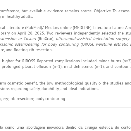
umference, but available evidence remains scarce. Objective To assess t
g in healthy adults.
cal Literature (PubMed)/ Medlars online (MEDLINE), Literatura Latino-Am
brary on April 28, 2025. Two reviewers independently selected the stu
extension or Costari
(RibXcar),
ultrasound-assisted indentation surgery 
trasonic ostemodeling for body contouring
(ORUS),
waistline esthetic
e, and floating-rib resection.
higher for RIBOSS. Reported complications included minor burns (n=2),
, prolonged pleural effusion (n=1), mild dehiscence (n=1), and contour
rm cosmetic benefit, the low methodological quality o the studies an
ons regarding safety, durability, and ideal indications.
rgery; rib resection; body contouring
o como uma abordagem inovadora dentro da cirurgia estética do contor