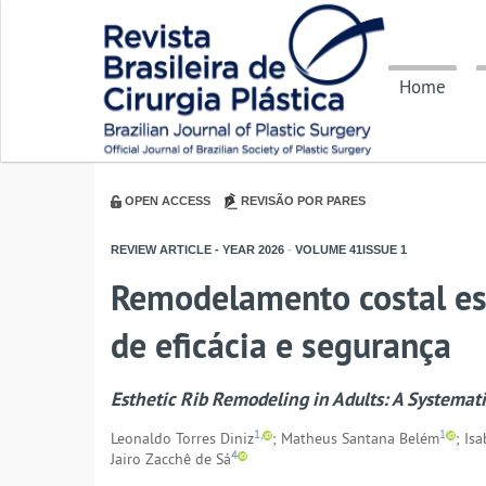
Home
OPEN ACCESS
REVISÃO POR PARES
REVIEW ARTICLE - YEAR
2026
-
VOLUME
41ISSUE
1
Remodelamento costal est
de eficácia e segurança
Esthetic Rib Remodeling in Adults: A Systemati
1,
1
Leonaldo Torres Diniz
; Matheus Santana Belém
; Is
4
Jairo Zacchê de Sá