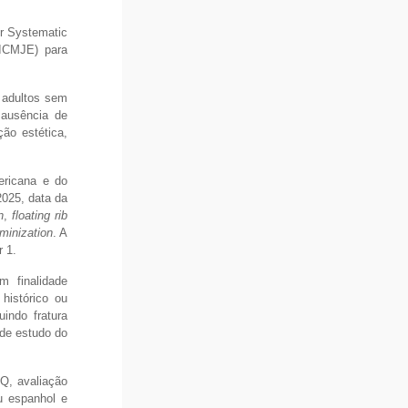
or Systematic
(ICMJE) para
 adultos sem
 ausência de
ção estética,
ericana e do
2025, data da
n
,
floating rib
eminization
. A
 1.
m finalidade
histórico ou
indo fratura
 de estudo do
CQ, avaliação
u espanhol e