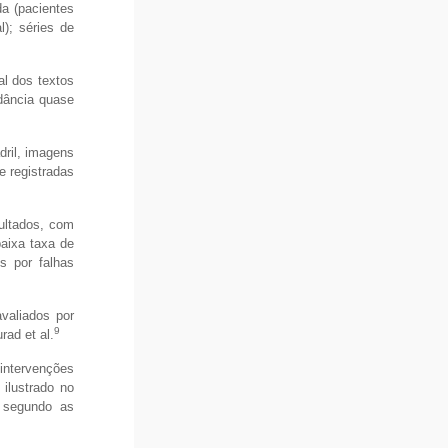
a (pacientes
); séries de
al dos textos
rdância quase
dril, imagens
e registradas
sultados, com
baixa taxa de
s por falhas
valiados por
9
rad et al.
 intervenções
ilustrado no
s segundo as