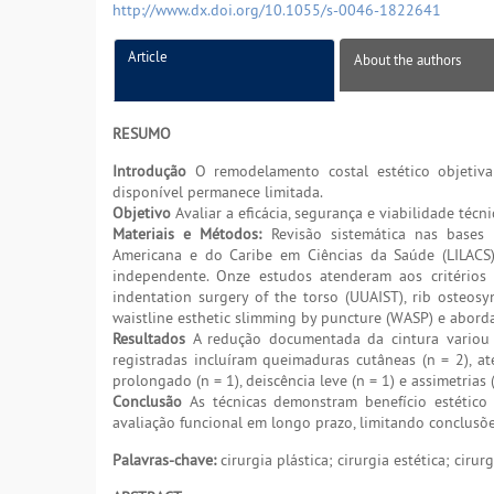
http://www.dx.doi.org/10.1055/s-0046-1822641
Article
About the authors
RESUMO
Introdução
O remodelamento costal estético objetiva 
disponível permanece limitada.
Objetivo
Avaliar a eficácia, segurança e viabilidade téc
Materiais e Métodos:
Revisão sistemática nas bases P
Americana e do Caribe em Ciências da Saúde (LILACS)
independente. Onze estudos atenderam aos critérios d
indentation surgery of the torso (UUAIST), rib osteosy
waistline esthetic slimming by puncture (WASP) e abordag
Resultados
A redução documentada da cintura variou 
registradas incluíram queimaduras cutâneas (n = 2), ate
prolongado (n = 1), deiscência leve (n = 1) e assimetrias (
Conclusão
As técnicas demonstram benefício estético
avaliação funcional em longo prazo, limitando conclusõe
Palavras-chave:
cirurgia plástica; cirurgia estética; ciru