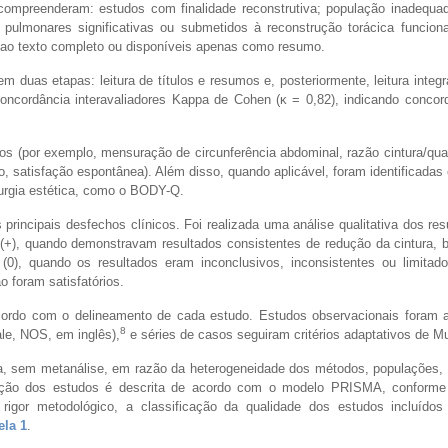
 compreenderam: estudos com finalidade reconstrutiva; população inadequad
ulmonares significativas ou submetidos à reconstrução torácica funcional
ao texto completo ou disponíveis apenas como resumo.
m duas etapas: leitura de títulos e resumos e, posteriormente, leitura integr
 concordância interavaliadores Kappa de Cohen (κ = 0,82), indicando conco
s (por exemplo, mensuração de circunferência abdominal, razão cintura/qua
ão, satisfação espontânea). Além disso, quando aplicável, foram identificadas 
rurgia estética, como o BODY-Q.
principais desfechos clínicos. Foi realizada uma análise qualitativa dos re
s (+), quando demonstravam resultados consistentes de redução da cintura, 
 (0), quando os resultados eram inconclusivos, inconsistentes ou limitado
o foram satisfatórios.
acordo com o delineamento de cada estudo. Estudos observacionais foram a
8
le, NOS, em inglês),
e séries de casos seguiram critérios adaptativos de Mu
iva, sem metanálise, em razão da heterogeneidade dos métodos, populações,
eleção dos estudos é descrita de acordo com o modelo PRISMA, conforme 
 rigor metodológico, a classificação da qualidade dos estudos incluído
ela 1
.