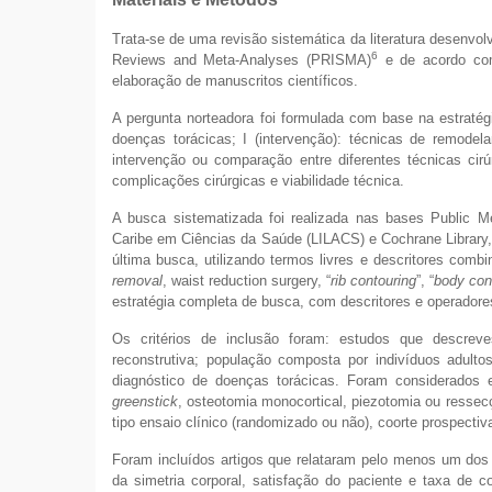
Trata-se de uma revisão sistemática da literatura desenv
6
Reviews and Meta-Analyses (PRISMA)
e de acordo com 
elaboração de manuscritos científicos.
A pergunta norteadora foi formulada com base na estraté
doenças torácicas; I (intervenção): técnicas de remodel
intervenção ou comparação entre diferentes técnicas cirú
complicações cirúrgicas e viabilidade técnica.
A busca sistematizada foi realizada nas bases Public Me
Caribe em Ciências da Saúde (LILACS) e Cochrane Library, 
última busca, utilizando termos livres e descritores com
removal
, waist reduction surgery, “
rib contouring
”, “
body con
estratégia completa de busca, com descritores e operadore
Os critérios de inclusão foram: estudos que descreve
reconstrutiva; população composta por indivíduos adult
diagnóstico de doenças torácicas. Foram considerados e
greenstick
, osteotomia monocortical, piezotomia ou ressec
tipo ensaio clínico (randomizado ou não), coorte prospectiv
Foram incluídos artigos que relataram pelo menos um dos 
da simetria corporal, satisfação do paciente e taxa de