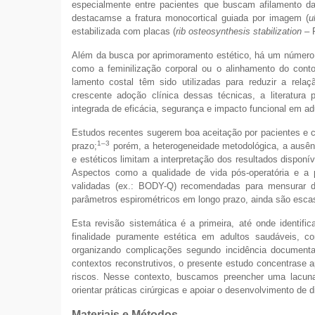
especialmente entre pacientes que buscam afilamento da c
destacamse a fratura monocortical guiada por imagem (
u
estabilizada com placas (
rib osteosynthesis stabilization
– R
Além da busca por aprimoramento estético, há um número 
como a feminilização corporal ou o alinhamento do conto
lamento costal têm sido utilizadas para reduzir a relaçã
crescente adoção clínica dessas técnicas, a literatura
integrada de eficácia, segurança e impacto funcional em a
Estudos recentes sugerem boa aceitação por pacientes e ci
1–3
prazo;
porém, a heterogeneidade metodológica, a ausênci
e estéticos limitam a interpretação dos resultados dispon
Aspectos como a qualidade de vida pós-operatória e a 
validadas (ex.: BODY-Q) recomendadas para mensurar de
parâmetros espirométricos em longo prazo, ainda são esca
Esta revisão sistemática é a primeira, até onde identif
finalidade puramente estética em adultos saudáveis, c
organizando complicações segundo incidência documentad
contextos reconstrutivos, o presente estudo concentrase 
riscos. Nesse contexto, buscamos preencher uma lacuna 
orientar práticas cirúrgicas e apoiar o desenvolvimento de di
Materiais e Métodos