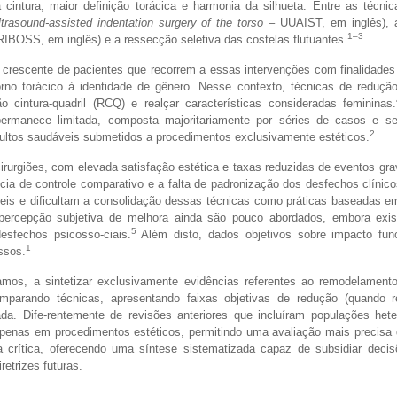
intura, maior definição torácica e harmonia da silhueta. Entre as técnic
ltrasound-assisted indentation surgery of the torso
– UUAIST, em inglês), 
1–3
IBOSS, em inglês) e a ressecção seletiva das costelas flutuantes.
crescente de pacientes que recorrem a essas intervenções com finalidades 
rno torácico à identidade de gênero. Nesse contexto, técnicas de reduçã
o cintura-quadril (RCQ) e realçar características consideradas femininas.
 permanece limitada, composta majoritariamente por séries de casos e s
2
dultos saudáveis submetidos a procedimentos exclusivamente estéticos.
rurgiões, com elevada satisfação estética e taxas reduzidas de eventos gr
a de controle comparativo e a falta de padronização dos desfechos clínico
íveis e dificultam a consolidação dessas técnicas como práticas baseadas e
percepção subjetiva de melhora ainda são pouco abordados, embora exi
5
sfechos psicosso-ciais.
Além disto, dados objetivos sobre impacto fun
1
ssos.
icamos, a sintetizar exclusivamente evidências referentes ao remodelament
omparando técnicas, apresentando faixas objetivas de redução (quando r
a. Dife-rentemente de revisões anteriores que incluíram populações het
apenas em procedimentos estéticos, permitindo uma avaliação mais precisa 
crítica, oferecendo uma síntese sistematizada capaz de subsidiar decisõ
retrizes futuras.