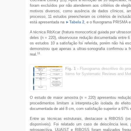
foram excluídos por não atenderem aos critérios de elegib
motivos diversos, como ausência de dados clínicos, amos
processo, 11 estudos preencheram os critérios de inclusã
está apresentada na
►Tabela 2
, e o fluxograma PRISMA 
A técnica RibXcar (fratura monocortical guiada por ultras
deles (n = 220), observouse redução documentada entre 6 e
os estudos 10 a satisfação foi referida, porém não há esc
demonstrou que apenas a ultras-sonografia confirmou a 
11
real.
Fig. 1 -
Fluxograma descritivo do pro
Items for Systematic Reviews and Me
O estudo de maior amostra (n = 220) apresentou redução
procedimentos limitam a interpreta-ção isolada do efeito
documentada de até 8 cm, com satisfação superior a 97% e
Entre as técnicas estruturais, destacase a RIBOSS (o
disponíveis). Foi relatado um caso de deiscência leve,
retrospectiva, UUAIST e RIBOSS foram realizados fre