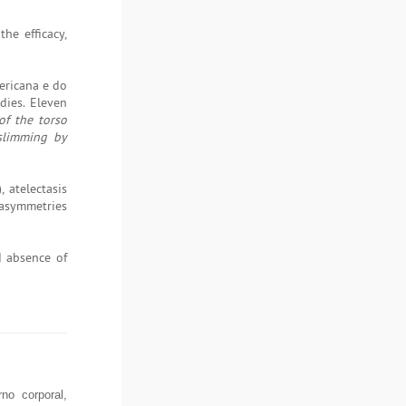
he efficacy,
ericana e do
dies. Eleven
of the torso
 slimming by
 atelectasis
 asymmetries
d absence of
no corporal,