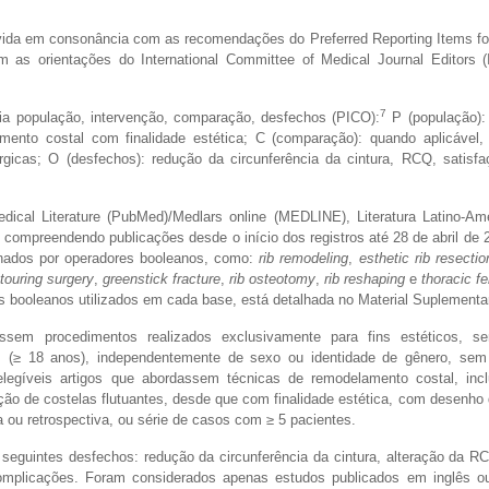
olvida em consonância com as recomendações do Preferred Reporting Items f
as orientações do International Committee of Medical Journal Editors 
7
gia população, intervenção, comparação, desfechos (PICO):
P (população):
amento costal com finalidade estética; C (comparação): quando aplicável,
rgicas; O (desfechos): redução da circunferência da cintura, RCQ, satisfa
dical Literature (PubMed)/Medlars online (MEDLINE), Literatura Latino-Am
compreendendo publicações desde o início dos registros até 28 de abril de 
binados por operadores booleanos, como:
rib remodeling
,
esthetic rib resectio
touring surgery
,
greenstick fracture
,
rib osteotomy
,
rib reshaping
e
thoracic f
s booleanos utilizados em cada base, está detalhada no Material Suplementar
ssem procedimentos realizados exclusivamente para fins estéticos, se
os (≥ 18 anos), independentemente de sexo ou identidade de gênero, sem 
legíveis artigos que abordassem técnicas de remodelamento costal, inclu
ção de costelas flutuantes, desde que com finalidade estética, com desenho
a ou retrospectiva, ou série de casos com ≥ 5 pacientes.
seguintes desfechos: redução da circunferência da cintura, alteração da R
 complicações. Foram considerados apenas estudos publicados em inglês o