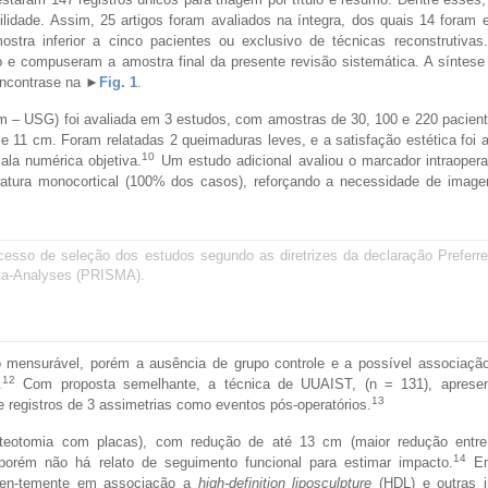
ilidade. Assim, 25 artigos foram avaliados na íntegra, dos quais 14 foram 
tra inferior a cinco pacientes ou exclusivo de técnicas reconstrutivas.
o e compuseram a amostra final da presente revisão sistemática. A síntes
encontrase na
►
Fig. 1
.
som – USG) foi avaliada em 3 estudos, com amostras de 30, 100 e 220 pacien
 11 cm. Foram relatadas 2 queimaduras leves, e a satisfação estética foi 
10
ala numérica objetiva.
Um estudo adicional avaliou o marcador intraopera
fratura monocortical (100% dos casos), reforçando a necessidade de ima
cesso de seleção dos estudos segundo as diretrizes da declaração Preferre
ta-Analyses (PRISMA).
 mensurável, porém a ausência de grupo controle e a possível associaçã
12
.
Com proposta semelhante, a técnica de UUAIST, (n = 131), apresen
13
 registros de 3 assimetrias como eventos pós-operatórios.
steotomia com placas), com redução de até 13 cm (maior redução entr
14
 porém não há relato de seguimento funcional para estimar impacto.
Em
quen-temente em associação a
high-definition liposculpture
(HDL) e outras i