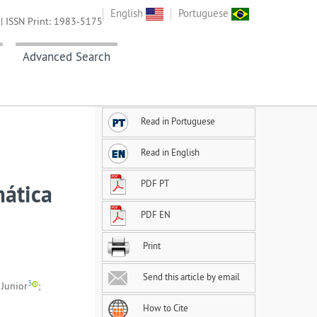
English
Portuguese
| ISSN Print: 1983-5175
Advanced Search
Read in Portuguese
Read in English
PDF PT
mática
PDF EN
Print
Send this article by email
3
Junior
;
How to Cite