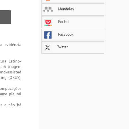
Mendeley
Pocket
Facebook
a evidência
Twitter
tura Latino-
ram triagem
und-assisted
ring (ORUS),
omplicações
rame pleural
xa e não há