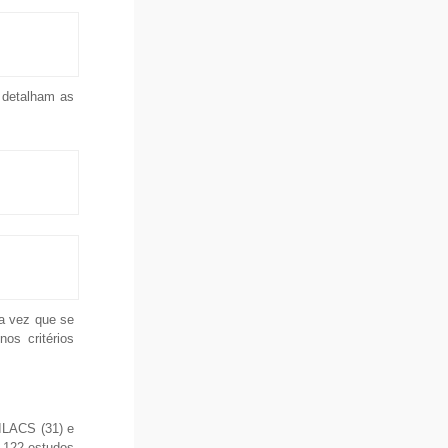
 detalham as
ma vez que se
os critérios
LILACS (31) e
, 122 estudos