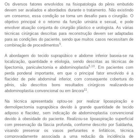
Os diversos fatores envolvidos na fisiopatologia do pênis embutido
devem ser avaliados e abordados durante o tratamento. Não existindo
um consenso, essa condição se torna um desafio para o cirurgião. O
objetivo principal é o retorno da função urinária e sexual, e pode
envolver atuação conjunta do cirurgião plástico e urologista. As várias
técnicas cirúrgicas descritas para reconstrução devem ser adaptadas
para as condições do paciente, sendo que muitos casos necessitam de
5
combinação de procedimentos
.
A abordagem do tecido suprapúbico e abdome inferior baseia-se na
localização, quantidade e etiologia, sendo descritas as técnicas de
5,10
lipectomia, paniculectomia e abdominoplastia
. Em pacientes com
perda ponderal importante, em que o principal fator envolvido é a
flacidez de pele abdominal inferior, com consequente cobertura do
pênis, são descritos bons resultados cirúrgicos realizando-se
11
abdominoplastia convencional ou em âncora
.
Na técnica apresentada optou-se por realizar lipoaspiração e
dermolipectomia suprapúbica devido à grande quantidade de tecido
adiposo e flacidez, sem indicação de abdominoplastia convencional
devido à obesidade do paciente. Realizou-se lipoaspiração superficial
com preservação da fáscia profunda, conforme descrito por Saldanha,
visando preservar os vasos perfurantes e linfáticos, técnica
comprovadamente associada a uma redução da incidência de