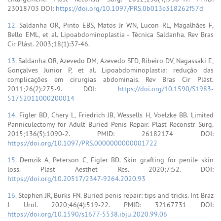
23018703 DOI:
https://doi.org/10.1097/PRS.0b013e318262f57d
12.
Saldanha OR, Pinto EBS, Matos Jr WN, Lucon RL, Magalhães F,
Bello EML, et al. Lipoabdominoplastia - Técnica Saldanha. Rev Bras
Cir Plást. 2003;18(1):37-46.
13.
Saldanha OR, Azevedo DM, Azevedo SFD, Ribeiro DV, Nagassaki E,
Gonçalves Junior P, et al. Lipoabdominoplastia: redução das
complicações em cirurgias abdominais. Rev Bras Cir Plást.
2011;26(2):275-9. DOI:
https://doi.org/10.1590/S1983-
51752011000200014
14.
Figler BD, Chery L, Friedrich JB, Wessells H, Voelzke BB. Limited
Panniculectomy for Adult Buried Penis Repair. Plast Reconstr Surg.
2015;136(5):1090-2. PMID: 26182174 DOI:
https://doi.org/10.1097/PRS.0000000000001722
15.
Demzik A, Peterson C, Figler BD. Skin grafting for penile skin
loss. Plast Aesthet Res. 2020;7:52. DOI:
https://doi.org/10.20517/2347-9264.2020.93
16.
Stephen JR, Burks FN. Buried penis repair: tips and tricks. Int Braz
J Urol. 2020;46(4):519-22. PMID: 32167731 DOI:
https://doi.org/10.1590/s1677-5538.ibju.2020.99.06