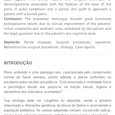
dermolipectomy associated with the fixation of the base of the
penis in pubic symphysis and a partial skin graft to approach a
patient with a buried penis.
Conclusion:
The presented technique showed good functional
postoperative results due to clinical improvement of the patients'
initial complaints and aesthetic ones, verbalized by the patient and
the legal guardian due to the patient's low cognitive level.
Keywords:
Penile diseases; Surgical procedures, operative;
Reconstructive surgical procedures; Urology; Case reports.
INTRODUÇÃO
Pênis embutido é uma patologia rara, caracterizada pelo comprimento
normal da haste peniana, porém aderida a planos profundos ou
encoberta pelos tecidos pré-púbicos. Está associada a morbidade física
e psicológica devido aos prejuízos na função sexual, higiene e
1
autoestima dos indivíduos acometidos
.
Sua etiologia pode ser congênita ou adquirida, sendo a primeira
relacionada a alterações genéticas da fáscia de Dartos e acometendo a
população pediátrica. As causas adquiridas incluem circuncisão radical,
2