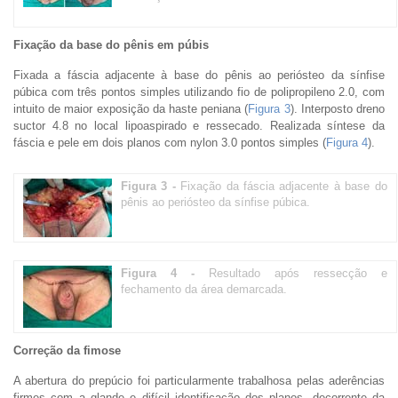
Fixação da base do pênis em púbis
Fixada a fáscia adjacente à base do pênis ao periósteo da sínfise
púbica com três pontos simples utilizando fio de polipropileno 2.0, com
intuito de maior exposição da haste peniana (
Figura 3
). Interposto dreno
suctor 4.8 no local lipoaspirado e ressecado. Realizada síntese da
fáscia e pele em dois planos com nylon 3.0 pontos simples (
Figura 4
).
Figura 3 -
Fixação da fáscia adjacente à base do
pênis ao periósteo da sínfise púbica.
Figura 4 -
Resultado após ressecção e
fechamento da área demarcada.
Correção da fimose
A abertura do prepúcio foi particularmente trabalhosa pelas aderências
firmes com a glande e difícil identificação dos planos, decorrente da