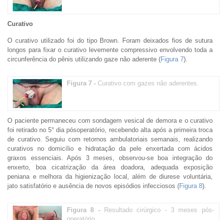
Curativo
O curativo utilizado foi do tipo Brown. Foram deixados fios de sutura
longos para fixar o curativo levemente compressivo envolvendo toda a
circunferência do pênis utilizando gaze não aderente (
Figura 7
).
Figura 7 -
Curativo com gazes não aderentes.
O paciente permaneceu com sondagem vesical de demora e o curativo
foi retirado no 5° dia pósoperatório, recebendo alta após a primeira troca
de curativo. Seguiu com retornos ambulatoriais semanais, realizando
curativos no domicílio e hidratação da pele enxertada com ácidos
graxos essenciais. Após 3 meses, observou-se boa integração do
enxerto, boa cicatrização da área doadora, adequada exposição
peniana e melhora da higienização local, além de diurese voluntária,
jato satisfatório e ausência de novos episódios infecciosos (
Figura 8
).
Figura 8 -
Resultado cirúrgico - 3 meses pós-
operatório.