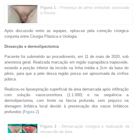
Figura 1 -
Presença de pênis embutido associado
à fimose.
Após discussão entre as equipes, optou-se pela correção cirúrgica
conjunta entre Cirurgia Plástica e Urologia.
Dissecção e dermolipectomia
Paciente foi submetido ao procedimento, em 11 de maio de 2020, sob
anestesia geral. Realizada marcação em região suprapúbica trapezoide,
estando a porção inferior da incisão na linha média a 2cm da base do
pênis, para que a pele dessa região possa ser aproximada da sínfise
púbica.
Realizou-se lipoaspiração superficial da área demarcada após infiltração
com solução vasoconstritora (1:1.000) e na sequência a
dermolipectomia, com limite na fáscia profunda, sem prejuízo na
drenagem linfática local devido à preservação dos vasos linfáticos
profundos (
Figura 2
).
Figura 2 -
Demarcação cirúrgica e realização da
ressecção da área.