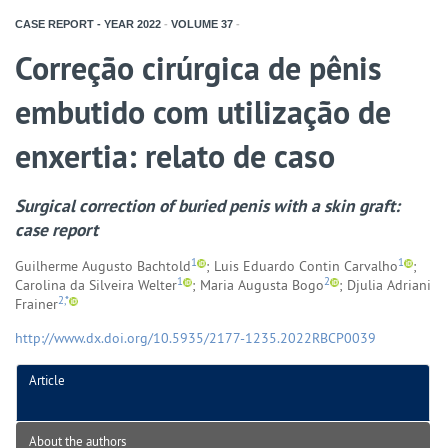
CASE REPORT - YEAR
2022
-
VOLUME
37
-
Correção cirúrgica de pênis
embutido com utilização de
enxertia: relato de caso
Surgical correction of buried penis with a skin graft:
case report
1
1
Guilherme Augusto Bachtold
; Luis Eduardo Contin Carvalho
;
1
2
Carolina da Silveira Welter
; Maria Augusta Bogo
; Djulia Adriani
2,*
Frainer
http://www.dx.doi.org/10.5935/2177-1235.2022RBCP0039
Article
About the authors