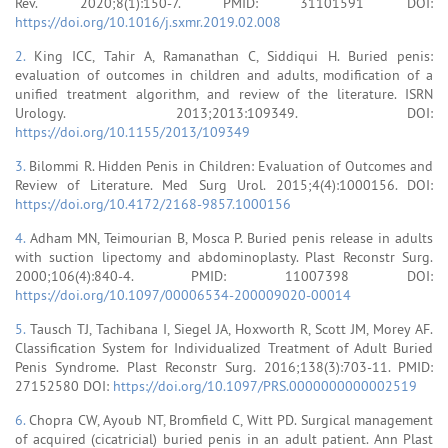
Rev. 2020;8(1):150-7. PMID: 31101591 DOI:
https://doi.org/10.1016/j.sxmr.2019.02.008
2.
King ICC, Tahir A, Ramanathan C, Siddiqui H. Buried penis:
evaluation of outcomes in children and adults, modification of a
unified treatment algorithm, and review of the literature. ISRN
Urology. 2013;2013:109349. DOI:
https://doi.org/10.1155/2013/109349
3.
Bilommi R. Hidden Penis in Children: Evaluation of Outcomes and
Review of Literature. Med Surg Urol. 2015;4(4):1000156. DOI:
https://doi.org/10.4172/2168-9857.1000156
4.
Adham MN, Teimourian B, Mosca P. Buried penis release in adults
with suction lipectomy and abdominoplasty. Plast Reconstr Surg.
2000;106(4):840-4. PMID: 11007398 DOI:
https://doi.org/10.1097/00006534-200009020-00014
5.
Tausch TJ, Tachibana I, Siegel JA, Hoxworth R, Scott JM, Morey AF.
Classification System for Individualized Treatment of Adult Buried
Penis Syndrome. Plast Reconstr Surg. 2016;138(3):703-11. PMID:
27152580 DOI:
https://doi.org/10.1097/PRS.0000000000002519
6.
Chopra CW, Ayoub NT, Bromfield C, Witt PD. Surgical management
of acquired (cicatricial) buried penis in an adult patient. Ann Plast