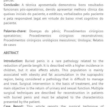
parcial.
Conclusão:
A técnica apresentada demonstrou bons resultados
funcionais pós-operatórios, devido apresentar melhora clínica das
queixas iniciais do paciente, e estéticos, verbalizados pelo paciente
e pela responsável legal em virtude do baixo nível cognitivo do
paciente.
Palavras-chave:
Doenças do pênis; Procedimentos cirúrgicos
operatórios; Procedimentos cirúrgicos reconstrutivos;
Procedimentos cirúrgicos urológicos masculinos; Urologia; Relatos
de casos
ABSTRACT
Introduction:
Buried penis is a rare pathology related to the
reduction of penile length. It is described with a higher incidence in
children, but it also affects adults. This population is mainly
associated with obesity and fat accumulation in the suprapubic
region, being considered a pathology that is difficult to manage
and treat. Surgical intervention is the basis of treatment, and the
main objective is the return of urinary and sexual function. Multiple
surgical techniques are described for reconstruction in patients
with buried penis and must be adapted to the characteristics
presented by the patient.
Case Report:
This article reports the surgical technique of