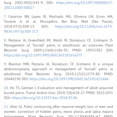
Surg. 2002;49(5):545-9. DOI:
https://doi.org/10.1097/00000637-
200211000-00017
7.
Cezarino BN, Lopes RI, Machado MG, Oliveira LM, Giron AM,
Tavares A, et al. Micropênis. Rev Bras Med (São Paulo).
2018;97(3):308-13. DOI:
https://doi.org/10.11606/issn.1679-
9836.v97i3p308-313
8.
Pestana IA, Greenfield JM, Walsh M, Donatucci CF, Erdmann D.
Management of “buried” penis in adulthood: an overview. Plast
Reconstr Surg. 2009;124(4):1186-95. PMID: 19935302 DOI:
https://doi.org/10.1097/PRS.0b013e3181b5a37f
9.
Blanton MW, Pestana IA, Donatucci CF, Erdmann D. a unique
abdominoplasty approach in management of “buried” penis in
adulthood. Plast Reconstr Surg. 2010;125(5):1579-80. PMID:
20440190 DOI:
https://doi.org/10.1097/PRS.0b013e3181d5166b
10.
Ho TS, Gelman J. Evaluation and management of adult acquired
buried penis. Transl Androl Urol. 2018;7(4):618-27. PMID: 30211051
DOI:
https://doi.org/10.21037/tau.2018.05.06
11.
Alter GJ. Pubic contouring after massive weight loss in men and
women: correction of hidden penis, mons ptosis, and labia majora
enlargement. Plast Reconstr Surg. 2012;130(4):936-47. PMID: