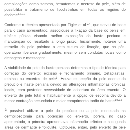
complicações como seroma, hematomas e necrose da pele, além de
possibilitar o tratamento de lipodistrofias em todas as regiões do
12,13
abdome
.
14
Conforme a técnica apresentada por Figler et al.
, que serviu de base
para o caso apresentado, associouse a fixação da base do pênis em
sínfise púbica visando melhor exposição da haste peniana e
manutenção do resultado a longo prazo. Inicialmente, nota-se uma
retração da pele próxima a esta sutura de fixação, que no pós-
operatório libera-se gradualmente, mesmo sem condutas locais como
drenagens e massagens.
A viabilidade da pele da haste peniana determina o tipo de técnica para
correção do defeito: excisão e fechamento primário, zetaplastias,
5
retalhos ou enxertos de pele
. Houve ressecção da pele doente do
prepúcio e haste peniana devido às alterações inflamatórias crônicas
locais, com posterior necessidade de cobertura da área cruenta. O
enxerto de pele total é habitualmente a opção de escolha devido a
15,16
menor contração secundária e maior comprimento tardio da haste
.
É possível utilizar a pele do prepúcio ou a pele ressecada na
dermolipectomia para obtenção do enxerto, porém, no caso
apresentado, a primeira apresentava inflamação crônica e a segunda
áreas de dermatite e foliculite. Optou-se, então, pelo enxerto de pele