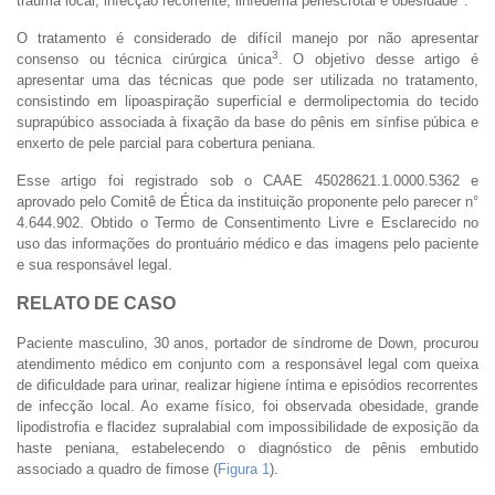
trauma local, infecção recorrente, linfedema periescrotal e obesidade
.
O tratamento é considerado de difícil manejo por não apresentar
3
consenso ou técnica cirúrgica única
. O objetivo desse artigo é
apresentar uma das técnicas que pode ser utilizada no tratamento,
consistindo em lipoaspiração superficial e dermolipectomia do tecido
suprapúbico associada à fixação da base do pênis em sínfise púbica e
enxerto de pele parcial para cobertura peniana.
Esse artigo foi registrado sob o CAAE 45028621.1.0000.5362 e
aprovado pelo Comitê de Ética da instituição proponente pelo parecer n°
4.644.902. Obtido o Termo de Consentimento Livre e Esclarecido no
uso das informações do prontuário médico e das imagens pelo paciente
e sua responsável legal.
RELATO DE CASO
Paciente masculino, 30 anos, portador de síndrome de Down, procurou
atendimento médico em conjunto com a responsável legal com queixa
de dificuldade para urinar, realizar higiene íntima e episódios recorrentes
de infecção local. Ao exame físico, foi observada obesidade, grande
lipodistrofia e flacidez supralabial com impossibilidade de exposição da
haste peniana, estabelecendo o diagnóstico de pênis embutido
associado a quadro de fimose (
Figura 1
).