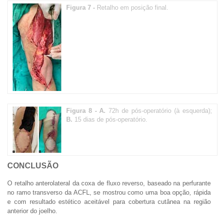
Figura 7 -
Retalho em posição final.
Figura 8 -
A.
72h de pós-operatório (à esquerda);
B.
15 dias de pós-operatório.
CONCLUSÃO
O retalho anterolateral da coxa de fluxo reverso, baseado na perfurante
no ramo transverso da ACFL, se mostrou como uma boa opção, rápida
e com resultado estético aceitável para cobertura cutânea na região
anterior do joelho.