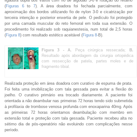
ligadura dupla dos vasos com fio de algodão 3-0 e rotação do retalho
(
Figuras 6
to
7
). A área doadora foi fechada parcialmente, com
aproximação dos bordos utilizando fio de nylon 3-0 e cicatrização por
terceira intenção e posterior enxertia de pele. O pedículo foi protegido
por uma camada muscular do reto femoral em toda sua extensão. O
procedimento foi realizado sob raquianestesia, num total de 2,5 horas
(
Figura 8
) com resultado estético aceitável (
Figura 8-
B).
Figura 3 -
A.
Peça cirúrgica ressecada;
B.
Resultado após abordagem da cirurgia ortopédica
com ressecção de patela, partes moles e de
fragmento tibial.
Realizada proteção em área doadora com curativo de espuma de prata.
Foi feita uma imobilização com tala gessada para evitar a flexão do
joelho. O curativo primário era trocado diariamente. A paciente foi
orientada a não deambular nas primeiras 72 horas tendo sido submetida
à profilaxia de trombose venosa profunda com enoxaparina 40mg. Após
as primeiras 72 horas orientamos deambulação com membro em
extensão total e proteção com tala gessada. Paciente recebeu alta no
sétimo dia de pós-operatório não evoluindo com complicações nesse
período.