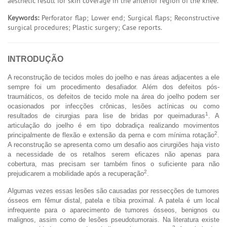
aesthetic result for skin coverage in the anterior region of the knee.
Keywords:
Perforator flap; Lower end; Surgical flaps; Reconstructive
surgical procedures; Plastic surgery; Case reports.
INTRODUÇÃO
A reconstrução de tecidos moles do joelho e nas áreas adjacentes a ele
sempre foi um procedimento desafiador. Além dos defeitos pós-
traumáticos, os defeitos de tecido mole na área do joelho podem ser
ocasionados por infecções crônicas, lesões actínicas ou como
1
resultados de cirurgias para lise de bridas por queimaduras
. A
articulação do joelho é em tipo dobradiça realizando movimentos
2
principalmente de flexão e extensão da perna e com mínima rotação
.
A reconstrução se apresenta como um desafio aos cirurgiões haja visto
a necessidade de os retalhos serem eficazes não apenas para
cobertura, mas precisam ser também finos o suficiente para não
2
prejudicarem a mobilidade após a recuperação
.
Algumas vezes essas lesões são causadas por ressecções de tumores
ósseos em fêmur distal, patela e tíbia proximal. A patela é um local
infrequente para o aparecimento de tumores ósseos, benignos ou
malignos, assim como de lesões pseudotumorais. Na literatura existe