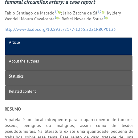
femoral circumflex artery: a case report
1,*
1,2
Fábio Santiago de Macedo
; Jairo Zacchê de Sá
; Kyldery
1
2
Wendell Moura Cavalcante
; Rafael Neves de Souza
http://www.dx.doi.org/10.5935/2177-1235.2021RBCP0133
Article
About the authors
Statistics
Related content
RESUMO
A patela é um local infrequente para o aparecimento de tumores
ósseos, benignos ou malignos, assim como de lesões
pseudotumorais. Na literatura existe uma quantidade pequena de
trabalhos sobre esse tema. Esse relato de caso trata-se de uma