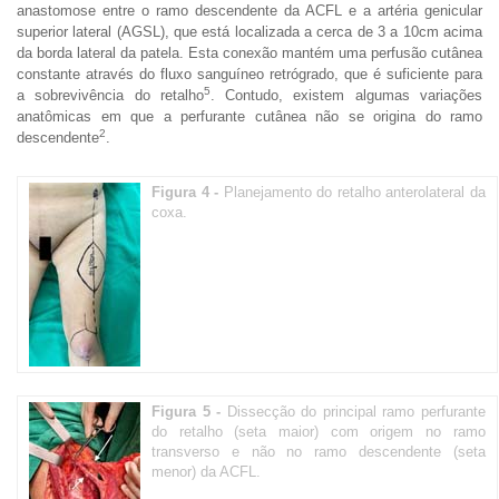
anastomose entre o ramo descendente da ACFL e a artéria genicular
superior lateral (AGSL), que está localizada a cerca de 3 a 10cm acima
da borda lateral da patela. Esta conexão mantém uma perfusão cutânea
constante através do fluxo sanguíneo retrógrado, que é suficiente para
5
a sobrevivência do retalho
. Contudo, existem algumas variações
anatômicas em que a perfurante cutânea não se origina do ramo
2
descendente
.
Figura 4 -
Planejamento do retalho anterolateral da
coxa.
Figura 5 -
Dissecção do principal ramo perfurante
do retalho (seta maior) com origem no ramo
transverso e não no ramo descendente (seta
menor) da ACFL.