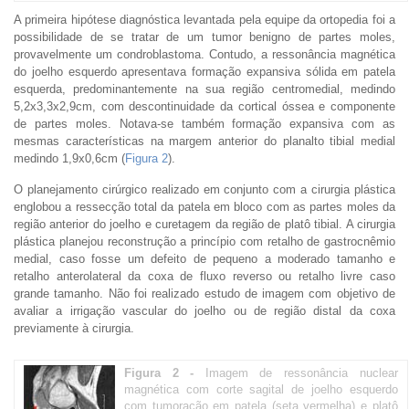
A primeira hipótese diagnóstica levantada pela equipe da ortopedia foi a
possibilidade de se tratar de um tumor benigno de partes moles,
provavelmente um condroblastoma. Contudo, a ressonância magnética
do joelho esquerdo apresentava formação expansiva sólida em patela
esquerda, predominantemente na sua região centromedial, medindo
5,2x3,3x2,9cm, com descontinuidade da cortical óssea e componente
de partes moles. Notava-se também formação expansiva com as
mesmas características na margem anterior do planalto tibial medial
medindo 1,9x0,6cm (
Figura 2
).
O planejamento cirúrgico realizado em conjunto com a cirurgia plástica
englobou a ressecção total da patela em bloco com as partes moles da
região anterior do joelho e curetagem da região de platô tibial. A cirurgia
plástica planejou reconstrução a princípio com retalho de gastrocnêmio
medial, caso fosse um defeito de pequeno a moderado tamanho e
retalho anterolateral da coxa de fluxo reverso ou retalho livre caso
grande tamanho. Não foi realizado estudo de imagem com objetivo de
avaliar a irrigação vascular do joelho ou de região distal da coxa
previamente à cirurgia.
Figura 2 -
Imagem de ressonância nuclear
magnética com corte sagital de joelho esquerdo
com tumoração em patela (seta vermelha) e platô