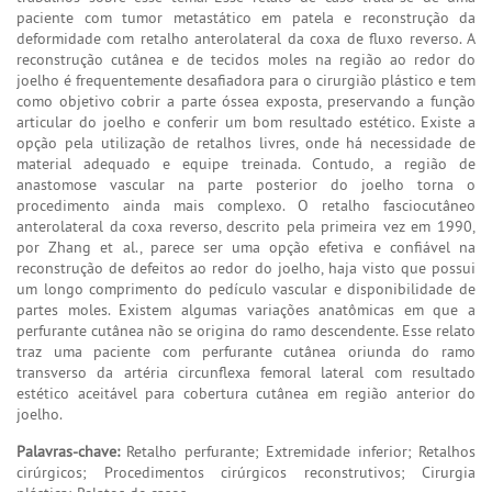
paciente com tumor metastático em patela e reconstrução da
deformidade com retalho anterolateral da coxa de fluxo reverso. A
reconstrução cutânea e de tecidos moles na região ao redor do
joelho é frequentemente desafiadora para o cirurgião plástico e tem
como objetivo cobrir a parte óssea exposta, preservando a função
articular do joelho e conferir um bom resultado estético. Existe a
opção pela utilização de retalhos livres, onde há necessidade de
material adequado e equipe treinada. Contudo, a região de
anastomose vascular na parte posterior do joelho torna o
procedimento ainda mais complexo. O retalho fasciocutâneo
anterolateral da coxa reverso, descrito pela primeira vez em 1990,
por Zhang et al., parece ser uma opção efetiva e confiável na
reconstrução de defeitos ao redor do joelho, haja visto que possui
um longo comprimento do pedículo vascular e disponibilidade de
partes moles. Existem algumas variações anatômicas em que a
perfurante cutânea não se origina do ramo descendente. Esse relato
traz uma paciente com perfurante cutânea oriunda do ramo
transverso da artéria circunflexa femoral lateral com resultado
estético aceitável para cobertura cutânea em região anterior do
joelho.
Palavras-chave:
Retalho perfurante; Extremidade inferior; Retalhos
cirúrgicos; Procedimentos cirúrgicos reconstrutivos; Cirurgia