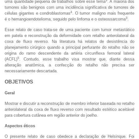
3
uma quantidade pequena de trabalhos sobre esse tema
. A maioria dos
tumores são benignos com uma incidência significativa de tumores de
4
células gigantes e condroblastomas
. O tumor maligno mais frequente
3
é o hemangioendotelioma, seguido pelo linfoma e o osteossarcoma
.
Esse relato de caso trata-se de uma paciente com tumor metastático
em patela e reconstrução da deformidade com retalho anterolateral da
coxa de fluxo reverso. Na literatura há relatos de desistência do
planejamento cirúrgico quando a principal perfurante do retalho não se
origina do ramo descendente da artéria circunflexa femoral lateral
5
(ACFL)
. Contudo, esse trabalho visa mostrar que, diante dessa
alteração anatômica, a confecção do retalho não precisa ser
necessariamente descartada.
OBJETIVOS
Geral
Mostrar e discutir a reconstrução de membro inferior baseada no retalho
anterolateral da coxa de fluxo reverso com resultado estético aceitável
para cobertura cutânea em região anterior do joelho.
Aspectos éticos
O presente relato de caso obedece a declaração de Helsinque. Foi