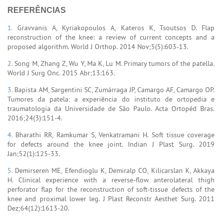
REFERÊNCIAS
1.
Gravvanis A, Kyriakopoulos A, Kateros K, Tsoutsos D. Flap
reconstruction of the knee: a review of current concepts and a
proposed algorithm. World J Orthop. 2014 Nov;5(5):603-13.
2.
Song M, Zhang Z, Wu Y, Ma K, Lu M. Primary tumors of the patella.
World J Surg Onc. 2015 Abr;13:163.
3.
Bapista AM, Sargentini SC, Zumárraga JP, Camargo AF, Camargo OP.
Tumores da patela: a experiência do instituto de ortopedia e
traumatologia da Universidade de São Paulo. Acta Ortopéd Bras.
2016;24(3):151-4.
4.
Bharathi RR, Ramkumar S, Venkatramani H. Soft tissue coverage
for defects around the knee joint. Indian J Plast Surg. 2019
Jan;52(1):125-33.
5.
Demirseren ME, Efendioglu K, Demiralp CO, Kilicarslan K, Akkaya
H. Clinical experience with a reverse-flow anterolateral thigh
perforator flap for the reconstruction of soft-tissue defects of the
knee and proximal lower leg. J Plast Reconstr Aesthet Surg. 2011
Dez;64(12):1613-20.