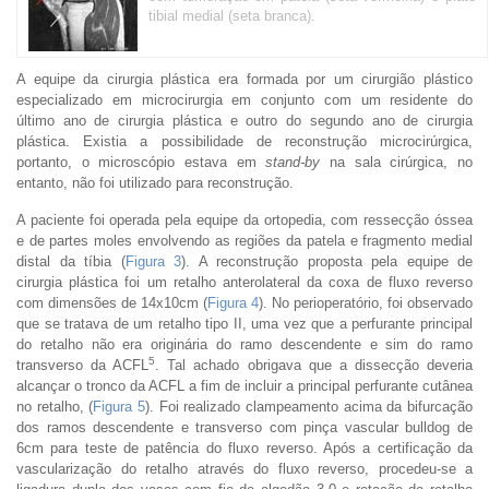
tibial medial (seta branca).
A equipe da cirurgia plástica era formada por um cirurgião plástico
especializado em microcirurgia em conjunto com um residente do
último ano de cirurgia plástica e outro do segundo ano de cirurgia
plástica. Existia a possibilidade de reconstrução microcirúrgica,
portanto, o microscópio estava em
stand-by
na sala cirúrgica, no
entanto, não foi utilizado para reconstrução.
A paciente foi operada pela equipe da ortopedia, com ressecção óssea
e de partes moles envolvendo as regiões da patela e fragmento medial
distal da tíbia (
Figura 3
). A reconstrução proposta pela equipe de
cirurgia plástica foi um retalho anterolateral da coxa de fluxo reverso
com dimensões de 14x10cm (
Figura 4
). No perioperatório, foi observado
que se tratava de um retalho tipo II, uma vez que a perfurante principal
do retalho não era originária do ramo descendente e sim do ramo
5
transverso da ACFL
. Tal achado obrigava que a dissecção deveria
alcançar o tronco da ACFL a fim de incluir a principal perfurante cutânea
no retalho, (
Figura 5
). Foi realizado clampeamento acima da bifurcação
dos ramos descendente e transverso com pinça vascular bulldog de
6cm para teste de patência do fluxo reverso. Após a certificação da
vascularização do retalho através do fluxo reverso, procedeu-se a