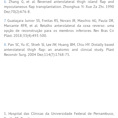
6.
Zhang G, et al. Reversed anterolateral thigh island flap and
myocutaneous flap transplantation. Zhonghua Yi Xue Za Zhi. 1990
Dez;70(2):676-8.
7.
Guataçara Junior SS, Freitas RS, Novais JR, Maschio AG, Paula DR,
Marcante RFR, et al. Retalho anterolateral da coxa reverso: uma
opção de reconstrução para os membros inferiores. Rev Bras Cir
Plást. 2018;33(4):493-500.
8.
Pan SC, Yu JC, Shieh SJ, Lee JW, Huang BM, Chiu HY. Distally based
anterolateral thigh flap: an anatomic and clinical study. Plast
Reconstr Surg. 2004 Dez;114(7):1768-75.
1. Hospital das Clínicas da Universidade Federal de Pernambuco,