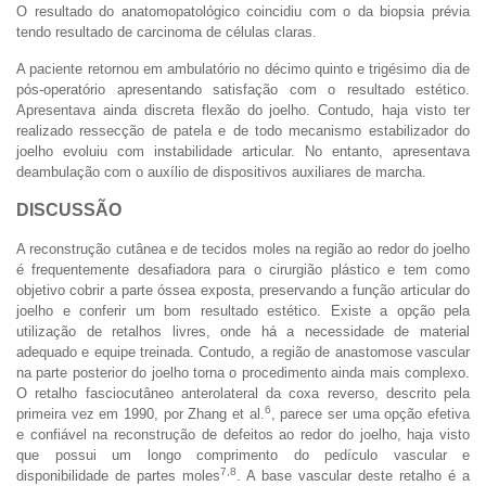
O resultado do anatomopatológico coincidiu com o da biopsia prévia
tendo resultado de carcinoma de células claras.
A paciente retornou em ambulatório no décimo quinto e trigésimo dia de
pós-operatório apresentando satisfação com o resultado estético.
Apresentava ainda discreta flexão do joelho. Contudo, haja visto ter
realizado ressecção de patela e de todo mecanismo estabilizador do
joelho evoluiu com instabilidade articular. No entanto, apresentava
deambulação com o auxílio de dispositivos auxiliares de marcha.
DISCUSSÃO
A reconstrução cutânea e de tecidos moles na região ao redor do joelho
é frequentemente desafiadora para o cirurgião plástico e tem como
objetivo cobrir a parte óssea exposta, preservando a função articular do
joelho e conferir um bom resultado estético. Existe a opção pela
utilização de retalhos livres, onde há a necessidade de material
adequado e equipe treinada. Contudo, a região de anastomose vascular
na parte posterior do joelho torna o procedimento ainda mais complexo.
O retalho fasciocutâneo anterolateral da coxa reverso, descrito pela
6
primeira vez em 1990, por Zhang et al.
, parece ser uma opção efetiva
e confiável na reconstrução de defeitos ao redor do joelho, haja visto
que possui um longo comprimento do pedículo vascular e
7,8
disponibilidade de partes moles
. A base vascular deste retalho é a