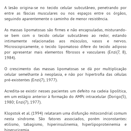
A lesão origina-se no tecido celular subcutâneo, penetrando por
entre as fáscias musculares ou nos espaços entre os órgãos,
seguindo aparentemente o caminho de menor resistência.
As massas lipomatosas são firmes e não encapsuladas, misturando-
se bem com o tecido celular subcutâneo ao redor, estando
intimamente relacionadas aos músculos, vasos e nervos.
Microscopicamente, o tecido lipomatoso difere do tecido adiposo
por apresentar mais elementos fibrosos e vasculares (Enzi(7, 8),
1984).
O crescimento das massas lipomatosas se dá por multiplicação
celular semelhante à neoplasia, e não por hipertrofia das células
pré-existentes (Enzi(7), 1977).
Acredita-se existir nesses pacientes um defeito na cadeia lipolítica,
em um estágio anterior à formação do AMPc intracelular (Dorigo(5),
1980; Enzi(7), 1977).
Klopstok et al. (1994) relataram uma disfunção mitocondrial comum
nesta síndrome. São fatores associados, porém inconstantes:
etilismo, tabagismo, hiperinsulinemia, hiperlipoproteinemia e
hiperuricemia.