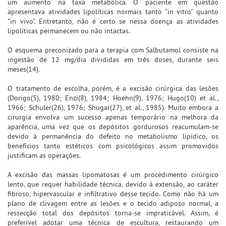
um aumento na taxa metabólica. O paciente em questão
apresentava atividades lipolíticas normais tanto "in vitro" quanto
"in vivo". Entretanto, não é certo se nessa doença as atividades
lipolíticas permanecem ou não intactas.
O esquema preconizado para a terapia com Salbutamol consiste na
ingestão de 12 mg/dia divididas em três doses, durante seis
meses(14).
O tratamento de escolha, porém, é a excisão cirúrgica das lesões
(Dorigo(5), 1980; Enzi(8), 1984; Hoehn(9), 1976; Hugo(10) et al.,
1966; Schuler(26), 1976; Shugar(27), et al., 1985). Muito embora a
cirurgia envolva um sucesso apenas temporário na melhora da
aparência, uma vez que os depósitos gordurosos reacumulam-se
devido à permanência do defeito no metabolismo lipídico, os
benefícios tanto estéticos com psicológicos assim promovidos
justificam as operações.
A excisão das massas lipomatosas é um procedimento cirúrgico
lento, que requer habilidade técnica, devido à extensão, ao caráter
fibroso, hipervascular e infiltrativo desse tecido. Como não há um
plano de clivagem entre as lesões e o tecido adiposo normal, a
ressecção total dos depósitos torna-se impraticável. Assim, é
preferível adotar uma técnica de escultura, restaurando um