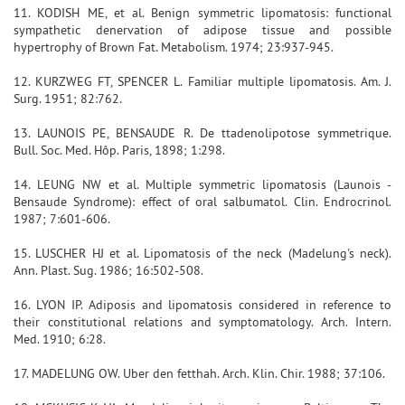
11. KODISH ME, et al. Benign symmetric lipomatosis: functional
sympathetic denervation of adipose tissue and possible
hypertrophy of Brown Fat. Metabolism. 1974; 23:937-945.
12. KURZWEG FT, SPENCER L. Familiar multiple lipomatosis. Am. J.
Surg. 1951; 82:762.
13. LAUNOIS PE, BENSAUDE R. De ttadenolipotose symmetrique.
Bull. Soc. Med. Hôp. Paris, 1898; 1:298.
14. LEUNG NW et al. Multiple symmetric lipomatosis (Launois -
Bensaude Syndrome): effect of oral salbumatol. Clin. Endrocrinol.
1987; 7:601-606.
15. LUSCHER HJ et al. Lipomatosis of the neck (Madelung's neck).
Ann. Plast. Sug. 1986; 16:502-508.
16. LYON IP. Adiposis and lipomatosis considered in reference to
their constitutional relations and symptomatology. Arch. Intern.
Med. 1910; 6:28.
17. MADELUNG OW. Uber den fetthah. Arch. Klin. Chir. 1988; 37:106.