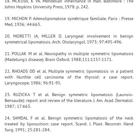
18. MCKUSIC K VA. Mendelian inheritance in man. Baltimore : The
Johns Hopkins University Press, 1978. p. 242.
19. MICHON P. Adenolipomatose symétrique familiale. Paris : Presse
Med, 1936; 44:663.
20. MORETTI JA, MILLER D. Laryngeal involvement in benign
symmetrical lipomatosis. Arch. Otolaryngol. 1973; 97:495-496.
21. POLLAK M et al. Neuropathy in multiple symmetric lipomatosis
(Madelung's disease). Brain Oxford. 1988;111:1157-1171.
22. RHOADS DD et al. Multiple symmetric lipomatosis in a patient
with Hurthle cell carcinoma of the thyroid: a case report.
Laryngocope. 1986; 96:91-95.
23. RUZICKA T et al. Benign symmetric lipomatosis (Launois-
Bensaude): report and review of the literature. J. Am. Acad. Dermatol.
1987; 17:663.
24. SAMDAL F et al. Benign symmetric lipomatosis of the neck
treated by liposuction: case report. Scand. J. Plast. Reconstr. Hand
Surg. 1991; 25:281-284.