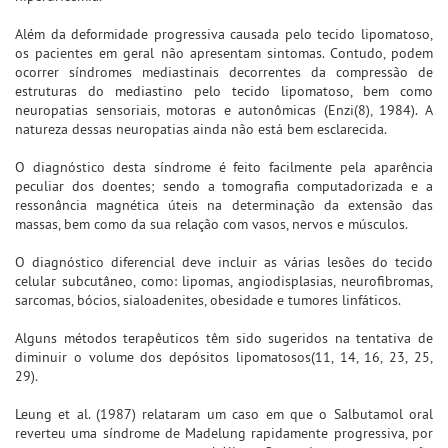
Além da deformidade progressiva causada pelo tecido lipomatoso,
os pacientes em geral não apresentam sintomas. Contudo, podem
ocorrer síndromes mediastinais decorrentes da compressão de
estruturas do mediastino pelo tecido lipomatoso, bem como
neuropatias sensoriais, motoras e autonômicas (Enzi(8), 1984). A
natureza dessas neuropatias ainda não está bem esclarecida.
O diagnóstico desta síndrome é feito facilmente pela aparência
peculiar dos doentes; sendo a tomografia computadorizada e a
ressonância magnética úteis na determinação da extensão das
massas, bem como da sua relação com vasos, nervos e músculos.
O diagnóstico diferencial deve incluir as várias lesões do tecido
celular subcutâneo, como: lipomas, angiodisplasias, neurofibromas,
sarcomas, bócios, sialoadenites, obesidade e tumores linfáticos.
Alguns métodos terapêuticos têm sido sugeridos na tentativa de
diminuir o volume dos depósitos lipomatosos(11, 14, 16, 23, 25,
29).
Leung et al. (1987) relataram um caso em que o Salbutamol oral
reverteu uma síndrome de Madelung rapidamente progressiva, por