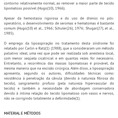
contorno relativamente normal, ao remover a maior parte de tecido
lipomatoso possível (Hugo(10), 1966).
Apesar da hemostasia rigorosa e do uso de drenos no pós-
operatório, o desenvolvimento de seromas e hematomas é bastante
comum (Hugo(10) et al., 1966; Schuler(26), 1976; Shugar(27), et al.,
1985).
O emprego da lipoaspiração no tratamento desta síndrome foi
relatado por Carlin e Ratz(1) (1988), que a consideraram um método
paliativo ideal, uma vez que pode ser realizada sob anestesia local,
com menor seqüela cicatricial e em quantas vezes for necessário.
Entretanto, a recorrência das massas lipomatosas é provável, da
mesma maneira que na excisão cirúrgica. Além disso, a lipoaspiração
apresenta, segundo os autores, dificuldades técnicas como:
resistência à penetração da cânula (devido à natureza fibrosa do
tecido), sangramento profuso (pela natureza hipervascular do
tecido) e também a necessidade de abordagem conservadora
devido à íntima relação do tecido lipomatoso com vasos e nervos,
não se corrigindo totalmente a deformidade(1).
MATERIAL E MÉTODOS