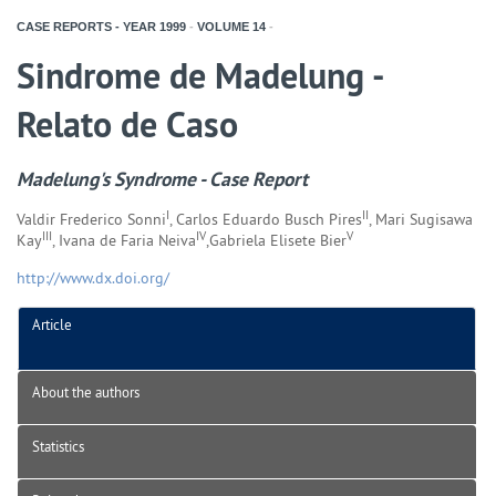
CASE REPORTS - YEAR
1999
-
VOLUME
14
-
Sindrome de Madelung -
Relato de Caso
Madelung's Syndrome - Case Report
I
II
Valdir Frederico Sonni
, Carlos Eduardo Busch Pires
, Mari Sugisawa
III
IV
V
Kay
, Ivana de Faria Neiva
,Gabriela Elisete Bier
http://www.dx.doi.org/
Article
About the authors
Statistics