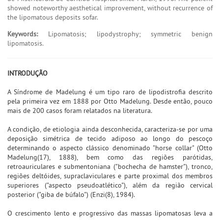
showed noteworthy aesthetical improvement, without recurrence of
the lipomatous deposits sofar.
Keywords:
Lipomatosis; lipodystrophy; symmetric benign
lipomatosis.
INTRODUÇÃO
A Síndrome de Madelung é um tipo raro de lipodistrofia descrito
pela primeira vez em 1888 por Otto Madelung. Desde então, pouco
mais de 200 casos foram relatados na literatura.
A condição, de etiologia ainda desconhecida, caracteriza-se por uma
deposição simétrica de tecido adiposo ao longo do pescoço
determinando o aspecto clássico denominado "horse collar" (Otto
Madelung(17), 1888), bem como das regiões parótidas,
retroauriculares e submentoniana ("bochecha de hamster"), tronco,
regiões deltóides, supraclaviculares e parte proximal dos membros
superiores ("aspecto pseudoatlético"), além da região cervical
posterior ("giba de búfalo") (Enzi(8), 1984).
O crescimento lento e progressivo das massas lipomatosas leva a