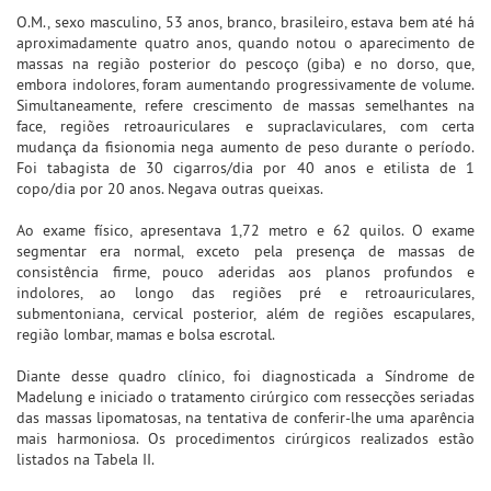
O.M., sexo masculino, 53 anos, branco, brasileiro, estava bem até há
aproximadamente quatro anos, quando notou o aparecimento de
massas na região posterior do pescoço (giba) e no dorso, que,
embora indolores, foram aumentando progressivamente de volume.
Simultaneamente, refere crescimento de massas semelhantes na
face, regiões retroauriculares e supraclaviculares, com certa
mudança da fisionomia nega aumento de peso durante o período.
Foi tabagista de 30 cigarros/dia por 40 anos e etilista de 1
copo/dia por 20 anos. Negava outras queixas.
Ao exame físico, apresentava 1,72 metro e 62 quilos. O exame
segmentar era normal, exceto pela presença de massas de
consistência firme, pouco aderidas aos planos profundos e
indolores, ao longo das regiões pré e retroauriculares,
submentoniana, cervical posterior, além de regiões escapulares,
região lombar, mamas e bolsa escrotal.
Diante desse quadro clínico, foi diagnosticada a Síndrome de
Madelung e iniciado o tratamento cirúrgico com ressecções seriadas
das massas lipomatosas, na tentativa de conferir-lhe uma aparência
mais harmoniosa. Os procedimentos cirúrgicos realizados estão
listados na Tabela II.