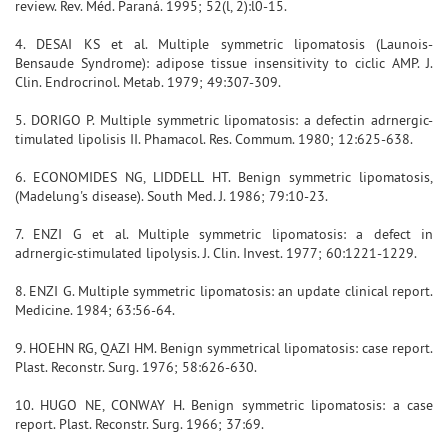
review. Rev. Méd. Paraná. 1995; 52(l, 2):l0-15.
4. DESAI KS et al. Multiple symmetric lipomatosis (Launois-
Bensaude Syndrome): adipose tissue insensitivity to ciclic AMP. J.
Clin. Endrocrinol. Metab. 1979; 49:307-309.
5. DORIGO P. Multiple symmetric lipomatosis: a defectin adrnergic-
timulated lipolisis II. Phamacol. Res. Commum. 1980; 12:625-638.
6. ECONOMIDES NG, LIDDELL HT. Benign symmetric lipomatosis,
(Madelung's disease). South Med. J. 1986; 79:10-23.
7. ENZI G et al. Multiple symmetric lipomatosis: a defect in
adrnergic-stimulated lipolysis. J. Clin. Invest. 1977; 60:1221-1229.
8. ENZI G. Multiple symmetric lipomatosis: an update clinical report.
Medicine. 1984; 63:56-64.
9. HOEHN RG, QAZI HM. Benign symmetrical lipomatosis: case report.
Plast. Reconstr. Surg. 1976; 58:626-630.
10. HUGO NE, CONWAY H. Benign symmetric lipomatosis: a case
report. Plast. Reconstr. Surg. 1966; 37:69.