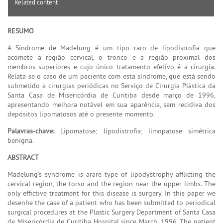
Related content
RESUMO
A Síndrome de Madelung é um tipo raro de lipodistrofia que
acomete a região cervical, o tronco e a região proximal dos
membros superiores e cujo único tratamento efetivo é a cirurgia.
Relata-se o caso de um paciente com esta síndrome, que está sendo
submetido a cirurgias periódicas no Serviço de Cirurgia Plástica da
Santa Casa de Misericórdia de Curitiba desde março de 1996,
apresentando melhora notável em sua aparência, sem recidiva dos
depósitos lipomatosos até o presente momento.
Palavras-chave:
Lipomatose; lipodistrofia; limopatose simétrica
benigna.
ABSTRACT
Madelung's syndrome is arare type of lipodystrophy afflicting the
cervical region, the torso and the region near the upper limbs. The
only effictive treatment for this disease is surgery. In this paper we
desenhe the case of a patient who has been submitted to periodical
surgical procedures at the Plastic Surgery Department of Santa Casa
de Misericórdia de Curitiba Hospital since March, 1996. The patient