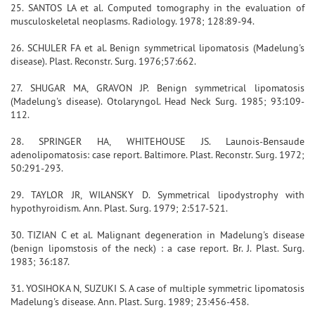
25. SANTOS LA et al. Computed tomography in the evaluation of
musculoskeletal neoplasms. Radiology. 1978; 128:89-94.
26. SCHULER FA et al. Benign symmetrical lipomatosis (Madelung's
disease). Plast. Reconstr. Surg. 1976;57:662.
27. SHUGAR MA, GRAVON JP. Benign symmetrical lipomatosis
(Madelung's disease). Otolaryngol. Head Neck Surg. 1985; 93:109-
112.
28. SPRINGER HA, WHITEHOUSE JS. Launois-Bensaude
adenolipomatosis: case report. Baltimore. Plast. Reconstr. Surg. 1972;
50:291-293.
29. TAYLOR JR, WILANSKY D. Symmetrical lipodystrophy with
hypothyroidism. Ann. Plast. Surg. 1979; 2:517-521.
30. TIZIAN C et al. Malignant degeneration in Madelung's disease
(benign lipomstosis of the neck) : a case report. Br. J. Plast. Surg.
1983; 36:187.
31. YOSIHOKA N, SUZUKI S. A case of multiple symmetric lipomatosis
Madelung's disease. Ann. Plast. Surg. 1989; 23:456-458.