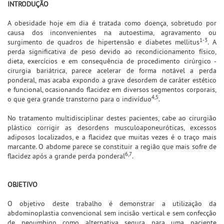
INTRODUÇÃO
A obesidade hoje em dia é tratada como doença, sobretudo por
causa dos inconvenientes na autoestima, agravamento ou
1-3
surgimento de quadros de hipertensão e diabetes mellitus
. A
perda significativa de peso devido ao recondicionamento físico,
dieta, exercícios e em consequência de procedimento cirúrgico -
cirurgia bariátrica, parece acelerar de forma notável a perda
ponderal, mas acaba expondo a grave desordem de caráter estético
e funcional, ocasionando flacidez em diversos segmentos corporais,
4,5
o que gera grande transtorno para o indivíduo
.
No tratamento multidisciplinar destes pacientes, cabe ao cirurgião
plástico corrigir as desordens musculoaponeuróticas, excessos
adiposos localizados, e a flacidez que muitas vezes é o traço mais
marcante. O abdome parece se constituir a região que mais sofre de
6,7
flacidez após a grande perda ponderal
.
OBJETIVO
O objetivo deste trabalho é demonstrar a utilização da
abdominoplastia convencional sem incisão vertical e sem confecção
de neoumbigo como alternativa segura para uma paciente