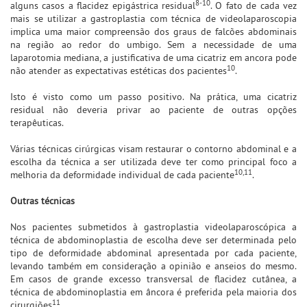
8-10
alguns casos a flacidez epigástrica residual
. O fato de cada vez
mais se utilizar a gastroplastia com técnica de videolaparoscopia
implica uma maior compreensão dos graus de falcões abdominais
na região ao redor do umbigo. Sem a necessidade de uma
laparotomia mediana, a justificativa de uma cicatriz em ancora pode
10
não atender as expectativas estéticas dos pacientes
.
Isto é visto como um passo positivo. Na prática, uma cicatriz
residual não deveria privar ao paciente de outras opções
terapêuticas.
Várias técnicas cirúrgicas visam restaurar o contorno abdominal e a
escolha da técnica a ser utilizada deve ter como principal foco a
10,11
melhoria da deformidade individual de cada paciente
.
Outras técnicas
Nos pacientes submetidos à gastroplastia videolaparoscópica a
técnica de abdominoplastia de escolha deve ser determinada pelo
tipo de deformidade abdominal apresentada por cada paciente,
levando também em consideração a opinião e anseios do mesmo.
Em casos de grande excesso transversal de flacidez cutânea, a
técnica de abdominoplastia em âncora é preferida pela maioria dos
11
cirurgiões
.