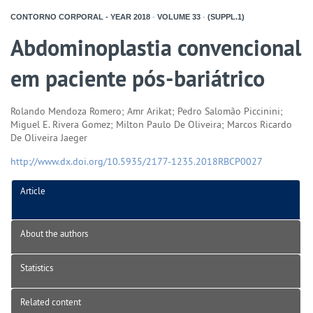
CONTORNO CORPORAL - YEAR
2018
-
VOLUME
33
-
(SUPPL.1)
Abdominoplastia convencional
em paciente pós-bariátrico
Rolando Mendoza Romero; Amr Arikat; Pedro Salomão Piccinini;
Miguel E. Rivera Gomez; Milton Paulo De Oliveira; Marcos Ricardo
De Oliveira Jaeger
http://www.dx.doi.org/10.5935/2177-1235.2018RBCP0027
Article
About the authors
Statistics
Related content