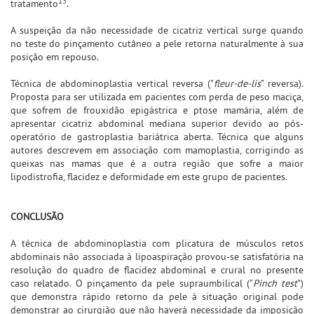
13
tratamento
.
A suspeição da não necessidade de cicatriz vertical surge quando
no teste do pinçamento cutâneo a pele retorna naturalmente à sua
posição em repouso.
Técnica de abdominoplastia vertical reversa ("
fleur-de-lis
" reversa).
Proposta para ser utilizada em pacientes com perda de peso maciça,
que sofrem de frouxidão epigástrica e ptose mamária, além de
apresentar cicatriz abdominal mediana superior devido ao pós-
operatório de gastroplastia bariátrica aberta. Técnica que alguns
autores descrevem em associação com mamoplastia, corrigindo as
queixas nas mamas que é a outra região que sofre a maior
lipodistrofia, flacidez e deformidade em este grupo de pacientes.
CONCLUSÃO
A técnica de abdominoplastia com plicatura de músculos retos
abdominais não associada à lipoaspiração provou-se satisfatória na
resolução do quadro de flacidez abdominal e crural no presente
caso relatado. O pinçamento da pele supraumbilical ("
Pinch test
")
que demonstra rápido retorno da pele à situação original pode
demonstrar ao cirurgião que não haverá necessidade da imposição