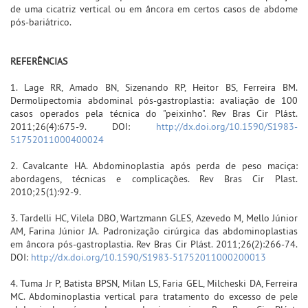
de uma cicatriz vertical ou em âncora em certos casos de abdome
pós-bariátrico.
REFERÊNCIAS
1. Lage RR, Amado BN, Sizenando RP, Heitor BS, Ferreira BM.
Dermolipectomia abdominal pós-gastroplastia: avaliação de 100
casos operados pela técnica do "peixinho". Rev Bras Cir Plást.
2011;26(4):675-9. DOI:
http://dx.doi.org/10.1590/S1983-
51752011000400024
2. Cavalcante HA. Abdominoplastia após perda de peso maciça:
abordagens, técnicas e complicações. Rev Bras Cir Plast.
2010;25(1):92-9.
3. Tardelli HC, Vilela DBO, Wartzmann GLES, Azevedo M, Mello Júnior
AM, Farina Júnior JA. Padronização cirúrgica das abdominoplastias
em âncora pós-gastroplastia. Rev Bras Cir Plást. 2011;26(2):266-74.
DOI:
http://dx.doi.org/10.1590/S1983-51752011000200013
4. Tuma Jr P, Batista BPSN, Milan LS, Faria GEL, Milcheski DA, Ferreira
MC. Abdominoplastia vertical para tratamento do excesso de pele