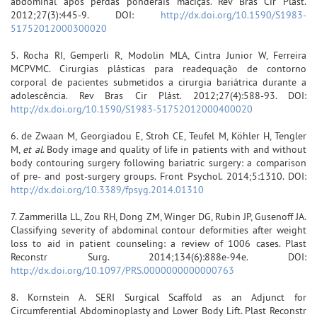
abdominal após perdas ponderais maciças. Rev Bras Cir Plást.
2012;27(3):445-9. DOI:
http://dx.doi.org/10.1590/S1983-
51752012000300020
5. Rocha RI, Gemperli R, Modolin MLA, Cintra Junior W, Ferreira
MCPVMC. Cirurgias plásticas para readequação de contorno
corporal de pacientes submetidos a cirurgia bariátrica durante a
adolescência. Rev Bras Cir Plást. 2012;27(4):588-93. DOI:
http://dx.doi.org/10.1590/S1983-51752012000400020
6. de Zwaan M, Georgiadou E, Stroh CE, Teufel M, Köhler H, Tengler
M,
et al
. Body image and quality of life in patients with and without
body contouring surgery following bariatric surgery: a comparison
of pre- and post-surgery groups. Front Psychol. 2014;5:1310. DOI:
http://dx.doi.org/10.3389/fpsyg.2014.01310
7. Zammerilla LL, Zou RH, Dong ZM, Winger DG, Rubin JP, Gusenoff JA.
Classifying severity of abdominal contour deformities after weight
loss to aid in patient counseling: a review of 1006 cases. Plast
Reconstr Surg. 2014;134(6):888e-94e. DOI:
http://dx.doi.org/10.1097/PRS.0000000000000763
8. Kornstein A. SERI Surgical Scaffold as an Adjunct for
Circumferential Abdominoplasty and Lower Body Lift. Plast Reconstr