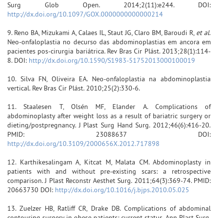
Surg Glob Open. 2014;2(11):e244. DOI:
http://dx.doi.org/10.1097/GOX.0000000000000214
9. Reno BA, Mizukami A, Calaes IL, Staut JG, Claro BM, Baroudi R,
et al
.
Neo-onfaloplastia no decurso das abdominoplastias em ancora em
pacientes pos-cirurgia bariátrica. Rev Bras Cir Plást. 2013;28(1):114-
8. DOI:
http://dx.doi.org/10.1590/S1983-51752013000100019
10. Silva FN, Oliveira EA. Neo-onfaloplastia na abdominoplastia
vertical. Rev Bras Cir Plást. 2010;25(2):330-6.
11. Staalesen T, Olsén MF, Elander A. Complications of
abdominoplasty after weight loss as a result of bariatric surgery or
dieting/postpregnancy. J Plast Surg Hand Surg. 2012;46(6):416-20.
PMID: 23088637 DOI:
http://dx.doi.org/10.3109/2000656X.2012.717898
12. Karthikesalingam A, Kitcat M, Malata CM. Abdominoplasty in
patients with and without pre-existing scars: a retrospective
comparison. J Plast Reconstr Aesthet Surg. 2011;64(3):369-74. PMID:
20663730 DOI:
http://dx.doi.org/10.1016/j.bjps.2010.05.025
13. Zuelzer HB, Ratliff CR, Drake DB. Complications of abdominal
contouring surgery in obese patients: current status. Ann Plast Surg.