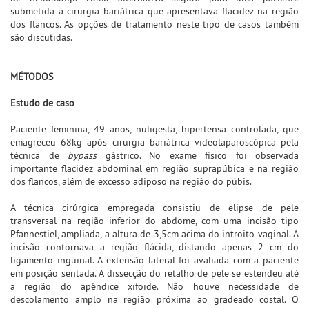
submetida à cirurgia bariátrica que apresentava flacidez na região
dos flancos. As opções de tratamento neste tipo de casos também
são discutidas.
MÉTODOS
Estudo de caso
Paciente feminina, 49 anos, nuligesta, hipertensa controlada, que
emagreceu 68kg após cirurgia bariátrica videolaparoscópica pela
técnica de
bypass
gástrico. No exame físico foi observada
importante flacidez abdominal em região suprapúbica e na região
dos flancos, além de excesso adiposo na região do púbis.
A técnica cirúrgica empregada consistiu de elipse de pele
transversal na região inferior do abdome, com uma incisão tipo
Pfannestiel, ampliada, a altura de 3,5cm acima do introito vaginal. A
incisão contornava a região flácida, distando apenas 2 cm do
ligamento inguinal. A extensão lateral foi avaliada com a paciente
em posição sentada. A dissecção do retalho de pele se estendeu até
a região do apêndice xifoide. Não houve necessidade de
descolamento amplo na região próxima ao gradeado costal. O