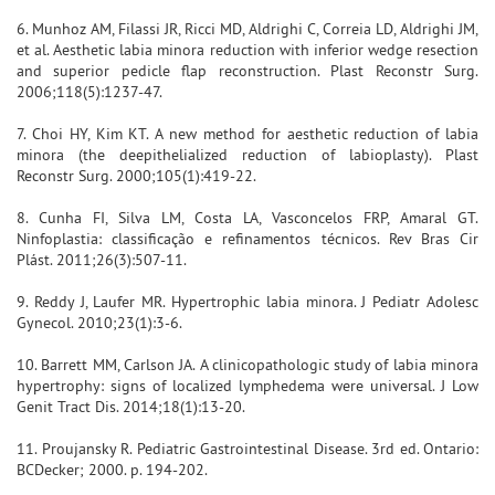
6. Munhoz AM, Filassi JR, Ricci MD, Aldrighi C, Correia LD, Aldrighi JM,
et al. Aesthetic labia minora reduction with inferior wedge resection
and superior pedicle flap reconstruction. Plast Reconstr Surg.
2006;118(5):1237-47.
7. Choi HY, Kim KT. A new method for aesthetic reduction of labia
minora (the deepithelialized reduction of labioplasty). Plast
Reconstr Surg. 2000;105(1):419-22.
8. Cunha FI, Silva LM, Costa LA, Vasconcelos FRP, Amaral GT.
Ninfoplastia: classificação e refinamentos técnicos. Rev Bras Cir
Plást. 2011;26(3):507-11.
9. Reddy J, Laufer MR. Hypertrophic labia minora. J Pediatr Adolesc
Gynecol. 2010;23(1):3-6.
10. Barrett MM, Carlson JA. A clinicopathologic study of labia minora
hypertrophy: signs of localized lymphedema were universal. J Low
Genit Tract Dis. 2014;18(1):13-20.
11. Proujansky R. Pediatric Gastrointestinal Disease. 3rd ed. Ontario:
BCDecker; 2000. p. 194-202.