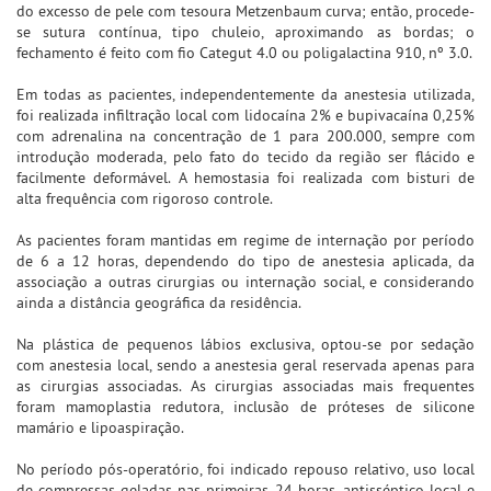
do excesso de pele com tesoura Metzenbaum curva; então, procede-
se sutura contínua, tipo chuleio, aproximando as bordas; o
fechamento é feito com fio Categut 4.0 ou poligalactina 910, nº 3.0.
Em todas as pacientes, independentemente da anestesia utilizada,
foi realizada infiltração local com lidocaína 2% e bupivacaína 0,25%
com adrenalina na concentração de 1 para 200.000, sempre com
introdução moderada, pelo fato do tecido da região ser flácido e
facilmente deformável. A hemostasia foi realizada com bisturi de
alta frequência com rigoroso controle.
As pacientes foram mantidas em regime de internação por período
de 6 a 12 horas, dependendo do tipo de anestesia aplicada, da
associação a outras cirurgias ou internação social, e considerando
ainda a distância geográfica da residência.
Na plástica de pequenos lábios exclusiva, optou-se por sedação
com anestesia local, sendo a anestesia geral reservada apenas para
as cirurgias associadas. As cirurgias associadas mais frequentes
foram mamoplastia redutora, inclusão de próteses de silicone
mamário e lipoaspiração.
No período pós-operatório, foi indicado repouso relativo, uso local
de compressas geladas nas primeiras 24 horas, antisséptico local e