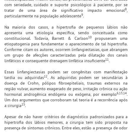
com seriedade, cuidado e suporte psicológico à paciente, por se
8
tratar de uma área de significativo impacto emocional
,
9
particularmente na população adolescente
.
Na maioria dos casos, a hipertrofia de pequenos lábios não
apresenta uma etiologia específica, sendo conceituada como
10
constitucional. Todavia, Barrett & Carlson
propuseram uma
etiopatogenia para fundamentar o aparecimento de tal hipertrofia.
Conforme citam os autores, ocorrem linfangiectasias, que abrangem
um grupo de afecções caracterizadas pela dilatação dos canais
11
linfáticos e consequente drenagem linfática insuficiente
.
Essas linfangiectasias podem ser congênitas com manifestação
12
tardia ou adquiridas
. As adquiridas podem ser secundárias à
doença de Crohn, pólipos fibroepiteliais, traumas externos na
região vulvar, aumento exagerado de peso, irritação crônica ou ação
6,13,14
hormonal androgênica endógena ou exógena, por exemplo
.
Um dos argumentos que corroboram tal teoria é a recorrência após
15
a cirurgia
.
Apesar de não haver critérios de diagnóstico padronizados para a
hipertrofia dos lábios menores, a cirurgia tem sido proposta na
presença de sintomas crônicos. Entre eles, estão a presença de odor