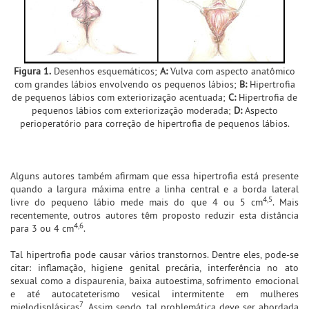
Figura 1.
Desenhos esquemáticos;
A:
Vulva com aspecto anatômico
com grandes lábios envolvendo os pequenos lábios;
B:
Hipertrofia
de pequenos lábios com exteriorização acentuada;
C:
Hipertrofia de
pequenos lábios com exteriorização moderada;
D:
Aspecto
perioperatório para correção de hipertrofia de pequenos lábios.
Alguns autores também afirmam que essa hipertrofia está presente
quando a largura máxima entre a linha central e a borda lateral
4,5
livre do pequeno lábio mede mais do que 4 ou 5 cm
. Mais
recentemente, outros autores têm proposto reduzir esta distância
4,6
para 3 ou 4 cm
.
Tal hipertrofia pode causar vários transtornos. Dentre eles, pode-se
citar: inflamação, higiene genital precária, interferência no ato
sexual como a dispaurenia, baixa autoestima, sofrimento emocional
e até autocateterismo vesical intermitente em mulheres
7
mielodisplásicas
. Assim sendo, tal problemática deve ser abordada