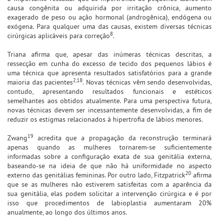
causa congênita ou adquirida por irritação crônica, aumento
exagerado de peso ou ação hormonal (androgênica), endógena ou
exógena. Para qualquer uma das causas, existem diversas técnicas
8
cirúrgicas aplicáveis para correção
.
Triana afirma que, apesar das inúmeras técnicas descritas, a
ressecção em cunha do excesso de tecido dos pequenos lábios é
uma técnica que apresenta resultados satisfatórios para a grande
2,18
maioria das pacientes
. Novas técnicas vêm sendo desenvolvidas,
contudo, apresentando resultados funcionais e estéticos
semelhantes aos obtidos atualmente. Para uma perspectiva futura,
novas técnicas devem ser incessantemente desenvolvidas, a fim de
reduzir os estigmas relacionados à hipertrofia de lábios menores.
19
Zwang
acredita que a propagação da reconstrução terminará
apenas quando as mulheres tornarem-se suficientemente
informadas sobre a configuração exata de sua genitália externa,
baseando-se na ideia de que não há uniformidade no aspecto
20
externo das genitálias femininas. Por outro lado, Fitzpatrick
afirma
que se as mulheres não estiverem satisfeitas com a aparência da
sua genitália, elas podem solicitar a intervenção cirúrgica e é por
isso que procedimentos de labioplastia aumentaram 20%
anualmente, ao longo dos últimos anos.