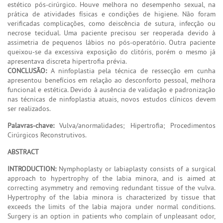
estético pós-cirúrgico. Houve melhora no desempenho sexual, na
prática de atividades físicas e condições de higiene. Não foram
verificadas complicações, como deiscência de sutura, infecção ou
necrose tecidual. Uma paciente precisou ser reoperada devido à
assimetria de pequenos lábios no pós-operatório. Outra paciente
queixou-se da excessiva exposição do clitóris, porém o mesmo já
apresentava discreta hipertrofia prévia.
CONCLUSÃO:
A ninfoplastia pela técnica de ressecção em cunha
apresentou benefícios em relação ao desconforto pessoal, melhora
funcional e estética. Devido à ausência de validação e padronização
nas técnicas de ninfoplastia atuais, novos estudos clínicos devem
ser realizados.
Palavras-chave:
Vulva/anormalidades; Hipertrofia; Procedimentos
Cirúrgicos Reconstrutivos.
ABSTRACT
INTRODUCTION:
Nymphoplasty or labiaplasty consists of a surgical
approach to hypertrophy of the labia minora, and is aimed at
correcting asymmetry and removing redundant tissue of the vulva.
Hypertrophy of the labia minora is characterized by tissue that
exceeds the limits of the labia majora under normal conditions.
Surgery is an option in patients who complain of unpleasant odor,