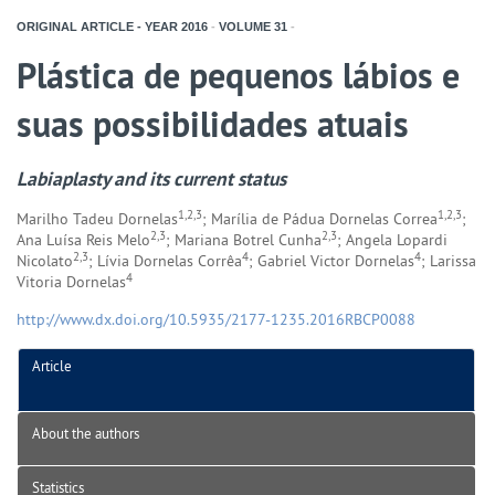
ORIGINAL ARTICLE - YEAR
2016
-
VOLUME
31
-
Plástica de pequenos lábios e
suas possibilidades atuais
Labiaplasty and its current status
1,2,3
1,2,3
Marilho Tadeu Dornelas
; Marília de Pádua Dornelas Correa
;
2,3
2,3
Ana Luísa Reis Melo
; Mariana Botrel Cunha
; Angela Lopardi
2,3
4
4
Nicolato
; Lívia Dornelas Corrêa
; Gabriel Victor Dornelas
; Larissa
4
Vitoria Dornelas
http://www.dx.doi.org/10.5935/2177-1235.2016RBCP0088
Article
About the authors
Statistics