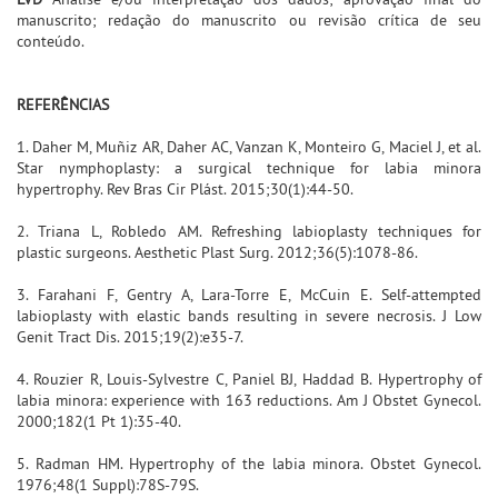
manuscrito; redação do manuscrito ou revisão crítica de seu
conteúdo.
REFERÊNCIAS
1. Daher M, Muñiz AR, Daher AC, Vanzan K, Monteiro G, Maciel J, et al.
Star nymphoplasty: a surgical technique for labia minora
hypertrophy. Rev Bras Cir Plást. 2015;30(1):44-50.
2. Triana L, Robledo AM. Refreshing labioplasty techniques for
plastic surgeons. Aesthetic Plast Surg. 2012;36(5):1078-86.
3. Farahani F, Gentry A, Lara-Torre E, McCuin E. Self-attempted
labioplasty with elastic bands resulting in severe necrosis. J Low
Genit Tract Dis. 2015;19(2):e35-7.
4. Rouzier R, Louis-Sylvestre C, Paniel BJ, Haddad B. Hypertrophy of
labia minora: experience with 163 reductions. Am J Obstet Gynecol.
2000;182(1 Pt 1):35-40.
5. Radman HM. Hypertrophy of the labia minora. Obstet Gynecol.
1976;48(1 Suppl):78S-79S.