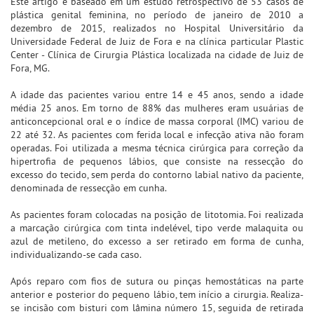
Este artigo é baseado em um estudo retrospectivo de 53 casos de
plástica genital feminina, no período de janeiro de 2010 a
dezembro de 2015, realizados no Hospital Universitário da
Universidade Federal de Juiz de Fora e na clínica particular Plastic
Center - Clínica de Cirurgia Plástica localizada na cidade de Juiz de
Fora, MG.
A idade das pacientes variou entre 14 e 45 anos, sendo a idade
média 25 anos. Em torno de 88% das mulheres eram usuárias de
anticoncepcional oral e o índice de massa corporal (IMC) variou de
22 até 32. As pacientes com ferida local e infecção ativa não foram
operadas. Foi utilizada a mesma técnica cirúrgica para correção da
hipertrofia de pequenos lábios, que consiste na ressecção do
excesso do tecido, sem perda do contorno labial nativo da paciente,
denominada de ressecção em cunha.
As pacientes foram colocadas na posição de litotomia. Foi realizada
a marcação cirúrgica com tinta indelével, tipo verde malaquita ou
azul de metileno, do excesso a ser retirado em forma de cunha,
individualizando-se cada caso.
Após reparo com fios de sutura ou pinças hemostáticas na parte
anterior e posterior do pequeno lábio, tem início a cirurgia. Realiza-
se incisão com bisturi com lâmina número 15, seguida de retirada