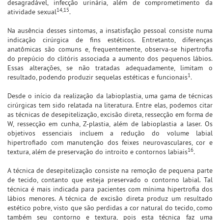
desagradável, infecção urinária, além de comprometimento da
14,15
atividade sexual
.
Na ausência desses sintomas, a insatisfação pessoal consiste numa
indicação cirúrgica de fins estéticos. Entretanto, diferenças
anatômicas são comuns e, frequentemente, observa-se hipertrofia
do prepúcio do clitóris associada a aumento dos pequenos lábios.
Essas alterações, se não tratadas adequadamente, limitam o
1
resultado, podendo produzir sequelas estéticas e funcionais
.
Desde o início da realização da labioplastia, uma gama de técnicas
cirúrgicas tem sido relatada na literatura. Entre elas, podemos citar
as técnicas de desepitelização, excisão direta, ressecção em forma de
W, ressecção em cunha, Z-plastia, além de labioplastia a laser. Os
objetivos essenciais incluem a redução do volume labial
hipertrofiado com manutenção dos feixes neurovasculares, cor e
16
textura, além de preservação do introito e contornos labiais
.
A técnica de desepitelização consiste na remoção de pequena parte
de tecido, contanto que esteja preservado o contorno labial. Tal
técnica é mais indicada para pacientes com mínima hipertrofia dos
lábios menores. A técnica de excisão direta produz um resultado
estético pobre, visto que são perdidas a cor natural do tecido, como
também seu contorno e textura, pois esta técnica faz uma