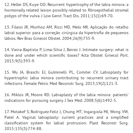
12. Heller DS, Kuye OO. Recurrent hypertrophy of the labia minora: a
hormonally related lesion possibly related to fibroepithelial stromal
polyps of the vulva. J Low Genit Tract Dis. 2011;15(1):69-70.
13. Filassi JR, Munhoz AM, Ricci MD, Melo NR. Aplicação do retalho
labial superior para a correção cirúrgica da hipertrofia de pequenos
lábios. Rev Bras Ginecol Obstet. 2004;26(9):735-9.
14. Vieira-Baptista P, Lima-Silva J, Beires J. Intimate surgery: what is
done and under which scientific bases? Acta Obstet Ginecol Port.
2015;9(5):393-9.
15. Wu JA, Braschi EJ, Gulminelli PL, Comiter CV. Labioplasty for
hypertrophic labia minora contributing to recurrent urinary tract
infections. Female Pelvic Med Reconstr Surg. 2013;19(2):121-3.
16. Miklos JR, Moore RD. Labiaplasty of the labia minora: patients'
indications for pursuing surgery. J Sex Med. 2008;5(6):1492-5.
17. Motakef S, Rodriguez-Feliz J, Chung MT, Ingargiola MJ, Wong VW,
Patel A. Vaginal labiaplasty: current practices and a simplified
classification system for labial protrusion. Plast Reconstr Surg.
2015;135(3):774-88.