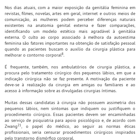
Nos dias atuais, com a maior exposição da genitália feminina em
revistas, filmes, novelas, artes em geral, internet e outros meios de
comunicação, as mulheres podem perceber diferenças naturais
existentes na anatomia genital externa e fazer comparações,
identificando um modelo estético mais agradável à genitália
externa. O culto ao corpo associado à melhora da autoestima
feminina são fatores importantes na obtenção de satisfação pessoal
quando as pacientes buscam o auxílio da cirurgia plástica para
8
melhorar o contorno corporal
.
É frequente, também, nos ambulatórios de cirurgia plástica, a
procura pelo tratamento cirúrgico dos pequenos lábios, em que a
indicação cirúrgica não se faz presente. A motivação da paciente
deve-se à realização da cirurgia em amigas ou familiares e ao
acesso à informação sobre as divulgadas cirurgias íntimas.
Muitas dessas candidatas à cirurgia não possuem assimetria dos
pequenos lábios, nem sintomas que indiquem ou justifiquem o
procedimento cirúrgico. Essas pacientes devem ser encaminhadas
ao serviço de psiquiatria para apoio psicológico e, de acordo com
21
Zwang
, o papel do médico, ao seguir as normas éticas
profissionais, seria censurar procedimentos cirúrgicos inspirados
pelo transtorno dismórfico corporal.