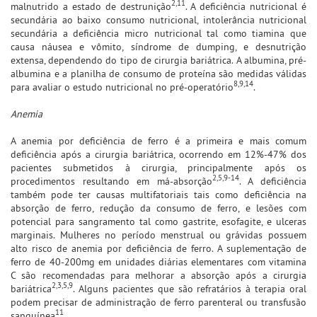
2,11
malnutrido a estado de destrunição
. A deficiência nutricional é
secundária ao baixo consumo nutricional, intolerância nutricional
secundária a deficiência micro nutricional tal como tiamina que
causa náusea e vômito, síndrome de dumping, e desnutrição
extensa, dependendo do tipo de cirurgia bariátrica. A albumina, pré-
albumina e a planilha de consumo de proteína são medidas válidas
8,9,14
para avaliar o estudo nutricional no pré-operatório
.
Anemia
A anemia por deficiência de ferro é a primeira e mais comum
deficiência após a cirurgia bariátrica, ocorrendo em 12%-47% dos
pacientes submetidos à cirurgia, principalmente após os
2,5,9-14
procedimentos resultando em má-absorção
. A deficiência
também pode ter causas multifatoriais tais como deficiência na
absorção de ferro, redução da consumo de ferro, e lesões com
potencial para sangramento tal como gastrite, esofagite, e ulceras
marginais. Mulheres no período menstrual ou grávidas possuem
alto risco de anemia por deficiência de ferro. A suplementação de
ferro de 40-200mg em unidades diárias elementares com vitamina
C são recomendadas para melhorar a absorção após a cirurgia
2,3,5,9
bariátrica
. Alguns pacientes que são refratários à terapia oral
podem precisar de administração de ferro parenteral ou transfusão
11
sanguínea
.