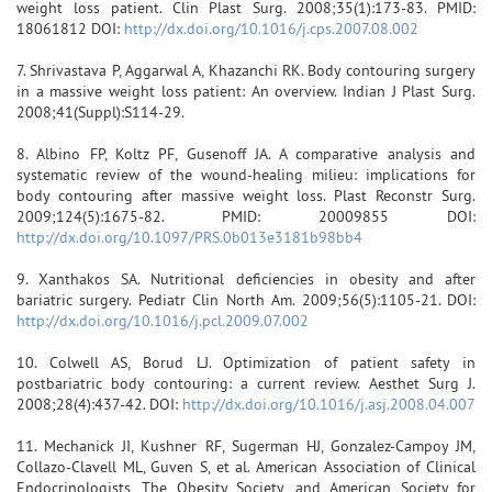
weight loss patient. Clin Plast Surg. 2008;35(1):173-83. PMID:
18061812 DOI:
http://dx.doi.org/10.1016/j.cps.2007.08.002
7. Shrivastava P, Aggarwal A, Khazanchi RK. Body contouring surgery
in a massive weight loss patient: An overview. Indian J Plast Surg.
2008;41(Suppl):S114-29.
8. Albino FP, Koltz PF, Gusenoff JA. A comparative analysis and
systematic review of the wound-healing milieu: implications for
body contouring after massive weight loss. Plast Reconstr Surg.
2009;124(5):1675-82. PMID: 20009855 DOI:
http://dx.doi.org/10.1097/PRS.0b013e3181b98bb4
9. Xanthakos SA. Nutritional deficiencies in obesity and after
bariatric surgery. Pediatr Clin North Am. 2009;56(5):1105-21. DOI:
http://dx.doi.org/10.1016/j.pcl.2009.07.002
10. Colwell AS, Borud LJ. Optimization of patient safety in
postbariatric body contouring: a current review. Aesthet Surg J.
2008;28(4):437-42. DOI:
http://dx.doi.org/10.1016/j.asj.2008.04.007
11. Mechanick JI, Kushner RF, Sugerman HJ, Gonzalez-Campoy JM,
Collazo-Clavell ML, Guven S, et al. American Association of Clinical
Endocrinologists, The Obesity Society, and American Society for