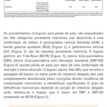
Os procedimentos cirúrgicos para perda de peso são enquadrados
em três categorias: puramente restritivas, mal absorvível, e uma
combinação de ambas. A gastroplastia vertical bandada (GVB), a
banda gástrica ajustável (BGA) (Figura 1), e gastrectomia vertical
(GV) (Figura 2) são de natureza puramente restritiva. O bypass
gástrico em Y-de-Roux (BGYR) (Figura 3), desvio bilio-pancreática
(DBP), desvio bilio-pancreática com derivação duodenal (DBP-DD)
(Figura 4) causam perda de peso por meio de uma combinação de
restrição e baixa absorção. O bypass jejuno ileal (BJI), que envolve a
passagem de bypass na maior parte do intestino delgado, tem sido
completamente abandonada pelos cirurgiões devido incidência de
complicações nutricionais e metabólicas significantes. O grau de
deficiências nutricionais depende da porção do intestino delgado
onde realizou-se o bypass que é maior em DBP e DBP-DD
comparado ao BGYR (Figura 5).