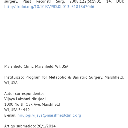
surgery. Plast Reconstr Surg. 2008;122(6):1901 14. DOI:
http://dx.doi.org/10.1097/PRS.0b013e31818d20d6
Marshfield Clinic, Marshfield, WI, USA
Instituição: Program for Metabolic & Bariatric Surgery, Marshfield,
WI, USA.
Autor correspondente:
Vijaya Lakshmi Nirujogi
1000 North Oak Ave, Marshfield
WI, USA 54449
E-mail:
nirujogi.vijaya@marshfieldclinic.org
Artigo submetido: 20/1/2014.