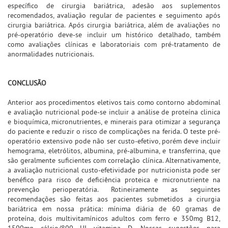
específico de cirurgia bariátrica, adesão aos suplementos
recomendados, avaliação regular de pacientes e seguimento após
cirurgia bariátrica. Após cirurgia bariátrica, além de avaliações no
pré-operatório deve-se incluir um histórico detalhado, também
como avaliações clínicas e laboratoriais com pré-tratamento de
anormalidades nutricionais.
CONCLUSÃO
Anterior aos procedimentos eletivos tais como contorno abdominal
e avaliação nutricional pode-se incluir a análise de proteína clinica
e bioquímica, micronutrientes, e minerais para otimizar a segurança
do paciente e reduzir o risco de complicações na ferida. O teste pré-
operatório extensivo pode não ser custo-efetivo, porém deve incluir
hemograma, eletrólitos, albumina, pré-albumina, e transferrina, que
são geralmente suficientes com correlação clínica. Alternativamente,
a avaliação nutricional custo-efetividade por nutricionista pode ser
benéfico para risco de deficiência proteica e micronutriente na
prevenção perioperatória. Rotineiramente as seguintes
recomendações são feitas aos pacientes submetidos a cirurgia
bariátrica em nossa prática: mínima diária de 60 gramas de
proteína, dois multivitamínicos adultos com ferro e 350mg B12,
1500mg cálcio/800 UI vitamina D. Nossas sugestões para