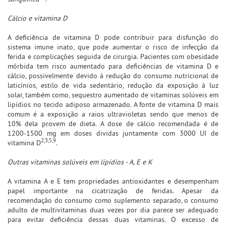
Cálcio e vitamina D
A deficiência de vitamina D pode contribuir para disfunção do
sistema imune inato, que pode aumentar o risco de infecção da
ferida e complicações seguida de cirurgia. Pacientes com obesidade
mórbida tem risco aumentado para deficiências de vitamina D e
cálcio, possivelmente devido à redução do consumo nutricional de
laticínios, estilo de vida sedentário, redução da exposição à luz
solar, também como, sequestro aumentado de vitaminas solúveis em
lipídios no tecido adiposo armazenado. A fonte de vitamina D mais
comum é a exposição a raios ultravioletas sendo que menos de
10% dela provem de dieta. A dose de cálcio recomendada é de
1200-1500 mg em doses dividas juntamente com 3000 UI de
2,3,5,9
vitamina D
.
Outras vitaminas solúveis em lipídios - A, E e K
A vitamina A e E tem propriedades antioxidantes e desempenham
papel importante na cicatrização de feridas. Apesar da
recomendação do consumo como suplemento separado, o consumo
adulto de multivitaminas duas vezes por dia parece ser adequado
para evitar deficiência dessas duas vitaminas. O excesso de