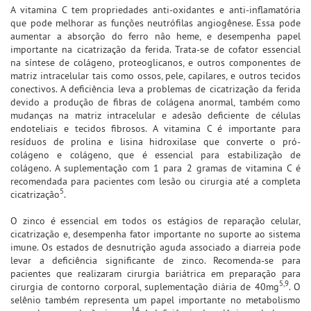
A vitamina C tem propriedades anti-oxidantes e anti-inflamatória
que pode melhorar as funções neutrófilas angiogênese. Essa pode
aumentar a absorção do ferro não heme, e desempenha papel
importante na cicatrização da ferida. Trata-se de cofator essencial
na síntese de colágeno, proteoglicanos, e outros componentes de
matriz intracelular tais como ossos, pele, capilares, e outros tecidos
conectivos. A deficiência leva a problemas de cicatrização da ferida
devido a produção de fibras de colágena anormal, também como
mudanças na matriz intracelular e adesão deficiente de células
endoteliais e tecidos fibrosos. A vitamina C é importante para
resíduos de prolina e lisina hidroxilase que converte o pró-
colágeno e colágeno, que é essencial para estabilização de
colágeno. A suplementação com 1 para 2 gramas de vitamina C é
recomendada para pacientes com lesão ou cirurgia até a completa
5
cicatrização
.
O zinco é essencial em todos os estágios de reparação celular,
cicatrização e, desempenha fator importante no suporte ao sistema
imune. Os estados de desnutrição aguda associado a diarreia pode
levar a deficiência significante de zinco. Recomenda-se para
pacientes que realizaram cirurgia bariátrica em preparação para
5,9
cirurgia de contorno corporal, suplementação diária de 40mg
. O
selênio também representa um papel importante no metabolismo
14