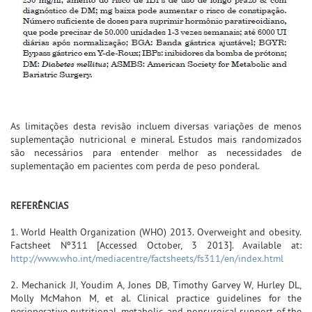
As limitações desta revisão incluem diversas variações de menos
suplementação nutricional e mineral. Estudos mais randomizados
são necessários para entender melhor as necessidades de
suplementação em pacientes com perda de peso ponderal.
REFERÊNCIAS
1. World Health Organization (WHO) 2013. Overweight and obesity.
Factsheet Nº311 [Accessed October, 3 2013]. Available at:
http://www.who.int/mediacentre/factsheets/fs311/en/index.html
2. Mechanick JI, Youdim A, Jones DB, Timothy Garvey W, Hurley DL,
Molly McMahon M, et al. Clinical practice guidelines for the
perioperative nutritional, metabolic, and nonsurgical support of the