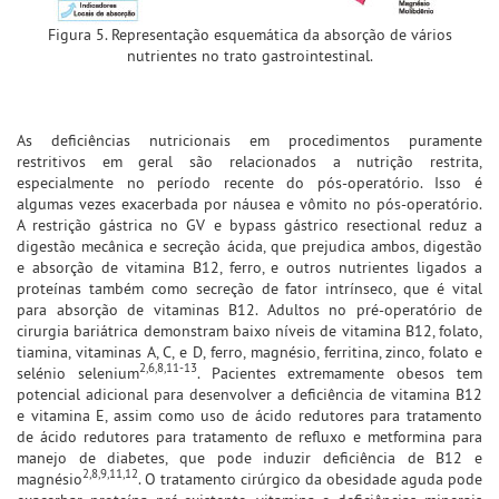
Figura 5. Representação esquemática da absorção de vários
nutrientes no trato gastrointestinal.
As deficiências nutricionais em procedimentos puramente
restritivos em geral são relacionados a nutrição restrita,
especialmente no período recente do pós-operatório. Isso é
algumas vezes exacerbada por náusea e vômito no pós-operatório.
A restrição gástrica no GV e bypass gástrico resectional reduz a
digestão mecânica e secreção ácida, que prejudica ambos, digestão
e absorção de vitamina B12, ferro, e outros nutrientes ligados a
proteínas também como secreção de fator intrínseco, que é vital
para absorção de vitaminas B12. Adultos no pré-operatório de
cirurgia bariátrica demonstram baixo níveis de vitamina B12, folato,
tiamina, vitaminas A, C, e D, ferro, magnésio, ferritina, zinco, folato e
2,6,8,11-13
selénio selenium
. Pacientes extremamente obesos tem
potencial adicional para desenvolver a deficiência de vitamina B12
e vitamina E, assim como uso de ácido redutores para tratamento
de ácido redutores para tratamento de refluxo e metformina para
manejo de diabetes, que pode induzir deficiência de B12 e
2,8,9,11,12
magnésio
. O tratamento cirúrgico da obesidade aguda pode