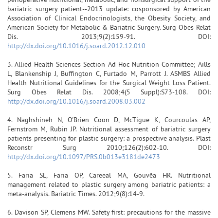
bariatric surgery patient--2013 update: cosponsored by American
Association of Clinical Endocrinologists, the Obesity Society, and
American Society for Metabolic & Bariatric Surgery. Surg Obes Relat
Dis. 2013;9(2):159-91. DOI:
http://dx.doi.org/10.1016/j.soard.2012.12.010
3. Allied Health Sciences Section Ad Hoc Nutrition Committee; Aills
L, Blankenship J, Buffington C, Furtado M, Parrott J. ASMBS Allied
Health Nutritional Guidelines for the Surgical Weight Loss Patient.
Surg Obes Relat Dis. 2008;4(5 Suppl):S73-108. DOI:
http://dx.doi.org/10.1016/j.soard.2008.03.002
4. Naghshineh N, O'Brien Coon D, McTigue K, Courcoulas AP,
Fernstrom M, Rubin JP. Nutritional assessment of bariatric surgery
patients presenting for plastic surgery: a prospective analysis. Plast
Reconstr Surg 2010;126(2):602-10. DOI:
http://dx.doi.org/10.1097/PRS.0b013e3181de2473
5. Faria SL, Faria OP, Careeal MA, Gouvêa HR. Nutritional
management related to plastic surgery among bariatric patients: a
meta-analysis. Bariatric Times. 2012;9(8):14-9.
6. Davison SP, Clemens MW. Safety first: precautions for the massive