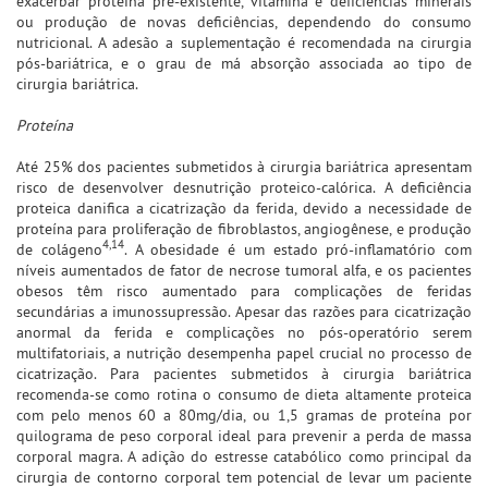
exacerbar proteína pré-existente, vitamina e deficiências minerais
ou produção de novas deficiências, dependendo do consumo
nutricional. A adesão a suplementação é recomendada na cirurgia
pós-bariátrica, e o grau de má absorção associada ao tipo de
cirurgia bariátrica.
Proteína
Até 25% dos pacientes submetidos à cirurgia bariátrica apresentam
risco de desenvolver desnutrição proteico-calórica. A deficiência
proteica danifica a cicatrização da ferida, devido a necessidade de
proteína para proliferação de fibroblastos, angiogênese, e produção
4,14
de colágeno
. A obesidade é um estado pró-inflamatório com
níveis aumentados de fator de necrose tumoral alfa, e os pacientes
obesos têm risco aumentado para complicações de feridas
secundárias a imunossupressão. Apesar das razões para cicatrização
anormal da ferida e complicações no pós-operatório serem
multifatoriais, a nutrição desempenha papel crucial no processo de
cicatrização. Para pacientes submetidos à cirurgia bariátrica
recomenda-se como rotina o consumo de dieta altamente proteica
com pelo menos 60 a 80mg/dia, ou 1,5 gramas de proteína por
quilograma de peso corporal ideal para prevenir a perda de massa
corporal magra. A adição do estresse catabólico como principal da
cirurgia de contorno corporal tem potencial de levar um paciente