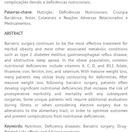
complicações devido a deficiências nutricionais.
Palavras-chave:
Nutrição; Deficiências Nutricionais; Cirurgia
Bariátrica; feitos Colaterais e Reações Adversas Relacionados a
Medicamentos.
ABSTRACT
Bariatric surgery continues to be the most effective treatment for
morbid obesity and most other associated metabolic conditions
such as type 2
diabetes mellitus
, gastroesophageal reflux disease,
and obstructive sleep apnea. In the obese population, common
nutritional deficiencies include vitamins A, C, D, and B12, folate,
thiamine, iron, ferritin, zinc, and selenium. With massive weight loss,
many patients may utilize body contouring for deformities. After
massive weight loss following bariatric surgery, patients often
develop significant nutritional deficiencies that increase the risk of
postoperative morbidity and mortality with any subsequent
surgeries. Some unique patients will require additional evaluation
during illness or when considering elective surgery due to
alterations to the alimentary tract, in order to optimize outcomes
and prevent complications from nutritional deficiencies.
Keywords:
Nutrition; Deficiency diseases; Bariatric surgery; Drug-
Related side effects and Adverse reactions.