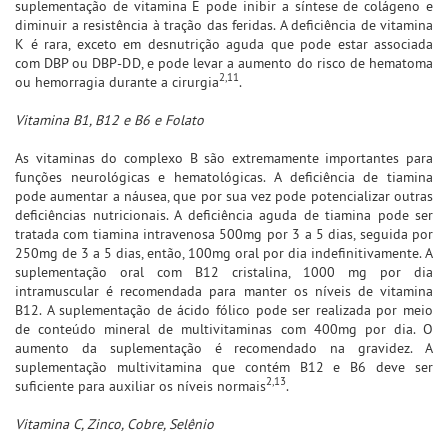
suplementação de vitamina E pode inibir a síntese de colágeno e
diminuir a resistência à tração das feridas. A deficiência de vitamina
K é rara, exceto em desnutrição aguda que pode estar associada
com DBP ou DBP-DD, e pode levar a aumento do risco de hematoma
2,11
ou hemorragia durante a cirurgia
.
Vitamina B1, B12 e B6 e Folato
As vitaminas do complexo B são extremamente importantes para
funções neurológicas e hematológicas. A deficiência de tiamina
pode aumentar a náusea, que por sua vez pode potencializar outras
deficiências nutricionais. A deficiência aguda de tiamina pode ser
tratada com tiamina intravenosa 500mg por 3 a 5 dias, seguida por
250mg de 3 a 5 dias, então, 100mg oral por dia indefinitivamente. A
suplementação oral com B12 cristalina, 1000 mg por dia
intramuscular é recomendada para manter os níveis de vitamina
B12. A suplementação de ácido fólico pode ser realizada por meio
de conteúdo mineral de multivitaminas com 400mg por dia. O
aumento da suplementação é recomendado na gravidez. A
suplementação multivitamina que contém B12 e B6 deve ser
2,13
suficiente para auxiliar os níveis normais
.
Vitamina C, Zinco, Cobre, Selênio