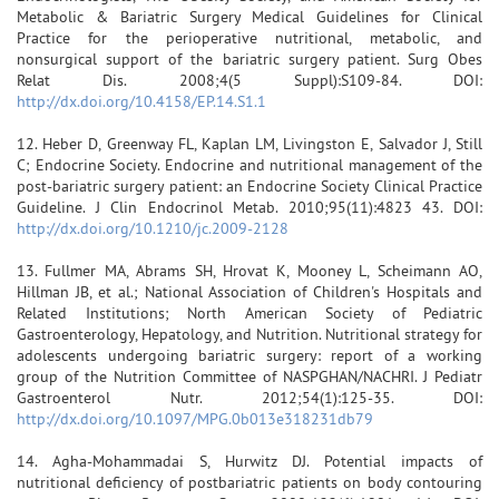
Metabolic & Bariatric Surgery Medical Guidelines for Clinical
Practice for the perioperative nutritional, metabolic, and
nonsurgical support of the bariatric surgery patient. Surg Obes
Relat Dis. 2008;4(5 Suppl):S109-84. DOI:
http://dx.doi.org/10.4158/EP.14.S1.1
12. Heber D, Greenway FL, Kaplan LM, Livingston E, Salvador J, Still
C; Endocrine Society. Endocrine and nutritional management of the
post-bariatric surgery patient: an Endocrine Society Clinical Practice
Guideline. J Clin Endocrinol Metab. 2010;95(11):4823 43. DOI:
http://dx.doi.org/10.1210/jc.2009-2128
13. Fullmer MA, Abrams SH, Hrovat K, Mooney L, Scheimann AO,
Hillman JB, et al.; National Association of Children's Hospitals and
Related Institutions; North American Society of Pediatric
Gastroenterology, Hepatology, and Nutrition. Nutritional strategy for
adolescents undergoing bariatric surgery: report of a working
group of the Nutrition Committee of NASPGHAN/NACHRI. J Pediatr
Gastroenterol Nutr. 2012;54(1):125-35. DOI:
http://dx.doi.org/10.1097/MPG.0b013e318231db79
14. Agha-Mohammadai S, Hurwitz DJ. Potential impacts of
nutritional deficiency of postbariatric patients on body contouring