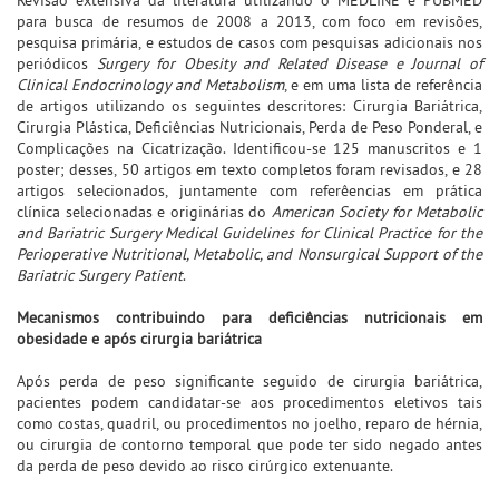
para busca de resumos de 2008 a 2013, com foco em revisões,
pesquisa primária, e estudos de casos com pesquisas adicionais nos
periódicos
Surgery for Obesity and Related Disease e Journal of
Clinical Endocrinology and Metabolism
, e em uma lista de referência
de artigos utilizando os seguintes descritores: Cirurgia Bariátrica,
Cirurgia Plástica, Deficiências Nutricionais, Perda de Peso Ponderal, e
Complicações na Cicatrização. Identificou-se 125 manuscritos e 1
poster; desses, 50 artigos em texto completos foram revisados, e 28
artigos selecionados, juntamente com referêencias em prática
clínica selecionadas e originárias do
American Society for Metabolic
and Bariatric Surgery Medical Guidelines for Clinical Practice for the
Perioperative Nutritional, Metabolic, and Nonsurgical Support of the
Bariatric Surgery Patient
.
Mecanismos contribuindo para deficiências nutricionais em
obesidade e após cirurgia bariátrica
Após perda de peso significante seguido de cirurgia bariátrica,
pacientes podem candidatar-se aos procedimentos eletivos tais
como costas, quadril, ou procedimentos no joelho, reparo de hérnia,
ou cirurgia de contorno temporal que pode ter sido negado antes
da perda de peso devido ao risco cirúrgico extenuante.