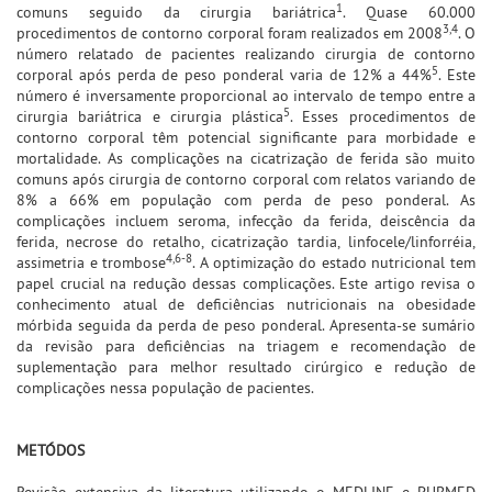
1
comuns seguido da cirurgia bariátrica
. Quase 60.000
3,4
procedimentos de contorno corporal foram realizados em 2008
. O
número relatado de pacientes realizando cirurgia de contorno
5
corporal após perda de peso ponderal varia de 12% a 44%
. Este
número é inversamente proporcional ao intervalo de tempo entre a
5
cirurgia bariátrica e cirurgia plástica
. Esses procedimentos de
contorno corporal têm potencial significante para morbidade e
mortalidade. As complicações na cicatrização de ferida são muito
comuns após cirurgia de contorno corporal com relatos variando de
8% a 66% em população com perda de peso ponderal. As
complicações incluem seroma, infecção da ferida, deiscência da
ferida, necrose do retalho, cicatrização tardia, linfocele/linforréia,
4,6-8
assimetria e trombose
. A optimização do estado nutricional tem
papel crucial na redução dessas complicações. Este artigo revisa o
conhecimento atual de deficiências nutricionais na obesidade
mórbida seguida da perda de peso ponderal. Apresenta-se sumário
da revisão para deficiências na triagem e recomendação de
suplementação para melhor resultado cirúrgico e redução de
complicações nessa população de pacientes.
METÓDOS
Revisão extensiva da literatura utilizando o MEDLINE e PUBMED