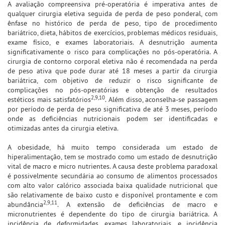
A avaliação compreensiva pré-operatória é imperativa antes de
qualquer cirurgia eletiva seguida de perda de peso ponderal, com
ênfase no histórico de perda de peso, tipo de procedimento
bariátrico, dieta, hábitos de exercícios, problemas médicos residuais,
exame físico, e exames laboratoriais. A desnutrição aumenta
significativamente o risco para complicações no pós-operatória. A
cirurgia de contorno corporal eletiva não é recomendada na perda
de peso ativa que pode durar até 18 meses a partir da cirurgia
bariátrica, com objetivo de reduzir o risco significante de
complicações no pós-operatórias e obtenção de resultados
2,9,10
estéticos mais satisfatórios
. Além disso, aconselha-se passagem
por período de perda de peso significativa de até 3 meses, período
onde as deficiências nutricionais podem ser identificadas e
otimizadas antes da cirurgia eletiva.
A obesidade, há muito tempo considerada um estado de
hiperalimentação, tem se mostrado como um estado de desnutrição
vital de macro e micro nutrientes. A causa deste problema paradoxal
é possivelmente secundária ao consumo de alimentos processados
com alto valor calórico associada baixa qualidade nutricional que
são relativamente de baixo custo e disponível prontamente e com
2,9,11
abundância
. A extensão de deficiências de macro e
micronutrientes é dependente do tipo de cirurgia bariátrica. A
incidência de deformidades, exames laboratoriais, e incidência