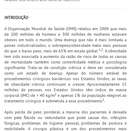
INTRODUÇÃO
A Organização Mundial da Saúde (OMS) relatou em 2008 que mais
de 200 milhões de homens e 300 milhões de mulheres estavam
obesos em todo o mundo. Uma doença que não é mais limitada a
países industrializados, o sobrepeso/obesidade mata mais pessoas
1,2
do que o baixo peso, mais de 65% em escala global
. A obesidade
tem sido associada à aumento da razão de risco de todas as causas
de mortalidade também como comorbidade médica e psicológica
significante. Trata-se de condição crônica e deve ser considerada
como um estado de doença. Apesar do número estável de
procedimentos cirúrgicos bariátricos nos Estados Unidos, as taxas
de obesidade crônica continuam a crescer. Aproximadamente 15
milhões de pessoas nos Estados Unidos têm índice de massa
2
corporal (IMC) de > 40 kg/m
e apenas 1% da população elegível ao
2
tratamento cirúrgico é submetida a esse procedimento
.
Após perda de peso ponderal, a maioria dos pacientes é deixada
com pele flácida ou redundante que pode causar dor, infecções
fúngicas, problemas de higiene pessoal, problemas de postura e
mobilidade. A cirurgia plástica é um dos procedimentos mais