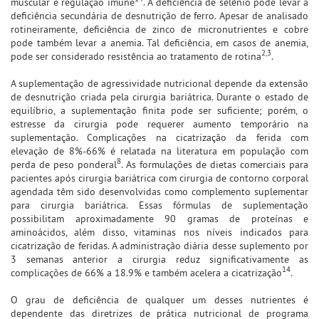
muscular e regulação imune
. A deficiência de selênio pode levar a
deficiência secundária de desnutrição de ferro. Apesar de analisado
rotineiramente, deficiência de zinco de micronutrientes e cobre
pode também levar a anemia. Tal deficiência, em casos de anemia,
2,3
pode ser considerado resistência ao tratamento de rotina
.
A suplementação de agressividade nutricional depende da extensão
de desnutrição criada pela cirurgia bariátrica. Durante o estado de
equilíbrio, a suplementação finita pode ser suficiente; porém, o
estresse da cirurgia pode requerer aumento temporário na
suplementação. Complicações na cicatrização da ferida com
elevação de 8%-66% é relatada na literatura em população com
8
perda de peso ponderal
. As formulações de dietas comerciais para
pacientes após cirurgia bariátrica com cirurgia de contorno corporal
agendada têm sido desenvolvidas como complemento suplementar
para cirurgia bariátrica. Essas fórmulas de suplementação
possibilitam aproximadamente 90 gramas de proteínas e
aminoácidos, além disso, vitaminas nos níveis indicados para
cicatrização de feridas. A administração diária desse suplemento por
3 semanas anterior a cirurgia reduz significativamente as
14
complicações de 66% a 18.9% e também acelera a cicatrização
.
O grau de deficiência de qualquer um desses nutrientes é
dependente das diretrizes de prática nutricional de programa