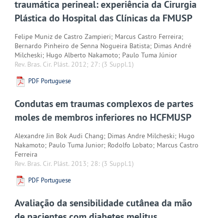
traumática perineal: experiência da Cirurgia
Plástica do Hospital das Clínicas da FMUSP
Felipe Muniz de Castro Zampieri; Marcus Castro Ferreira;
Bernardo Pinheiro de Senna Nogueira Batista; Dimas André
Milcheski; Hugo Alberto Nakamoto; Paulo Tuma Júnior
Rev. Bras. Cir. Plást. 2012; 27:
(3 Suppl.1)
PDF Portuguese
Condutas em traumas complexos de partes
moles de membros inferiores no HCFMUSP
Alexandre Jin Bok Audi Chang; Dimas Andre Milcheski; Hugo
Nakamoto; Paulo Tuma Junior; Rodolfo Lobato; Marcus Castro
Ferreira
Rev. Bras. Cir. Plást. 2013; 28:
(3 Suppl.1)
PDF Portuguese
Avaliação da sensibilidade cutânea da mão
de pacientes com diabetes melitus