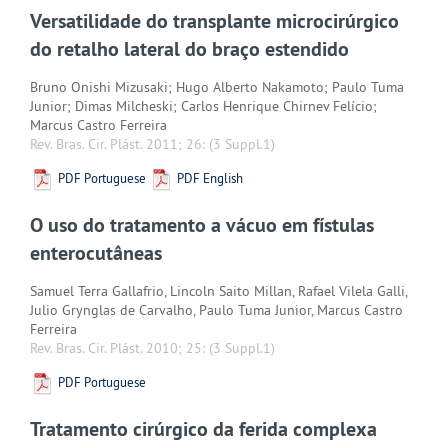
Versatilidade do transplante microcirúrgico
do retalho lateral do braço estendido
Bruno Onishi Mizusaki; Hugo Alberto Nakamoto; Paulo Tuma
Junior; Dimas Milcheski; Carlos Henrique Chirnev Felício;
Marcus Castro Ferreira
Rev. Bras. Cir. Plást. 2011; 26:
(3 Suppl.1)
PDF Portuguese
PDF English
O uso do tratamento a vácuo em fístulas
enterocutâneas
Samuel Terra Gallafrio, Lincoln Saito Millan, Rafael Vilela Galli,
Julio Grynglas de Carvalho, Paulo Tuma Junior, Marcus Castro
Ferreira
Rev. Bras. Cir. Plást. 2010; 25:
(3 Suppl.1)
PDF Portuguese
Tratamento cirúrgico da ferida complexa