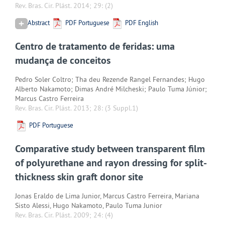
Rev. Bras. Cir. Plást. 2014; 29:
(2)
Abstract
PDF Portuguese
PDF English
Centro de tratamento de feridas: uma
mudança de conceitos
Pedro Soler Coltro; Tha deu Rezende Rangel Fernandes; Hugo
Alberto Nakamoto; Dimas André Milcheski; Paulo Tuma Júnior;
Marcus Castro Ferreira
Rev. Bras. Cir. Plást. 2013; 28:
(3 Suppl.1)
PDF Portuguese
Comparative study between transparent film
of polyurethane and rayon dressing for split-
thickness skin graft donor site
Jonas Eraldo de Lima Junior, Marcus Castro Ferreira, Mariana
Sisto Alessi, Hugo Nakamoto, Paulo Tuma Junior
Rev. Bras. Cir. Plást. 2009; 24:
(4)