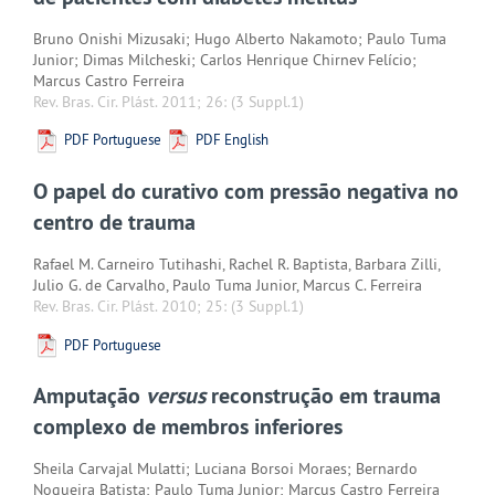
Bruno Onishi Mizusaki; Hugo Alberto Nakamoto; Paulo Tuma
Junior; Dimas Milcheski; Carlos Henrique Chirnev Felício;
Marcus Castro Ferreira
Rev. Bras. Cir. Plást. 2011; 26:
(3 Suppl.1)
PDF Portuguese
PDF English
O papel do curativo com pressão negativa no
centro de trauma
Rafael M. Carneiro Tutihashi, Rachel R. Baptista, Barbara Zilli,
Julio G. de Carvalho, Paulo Tuma Junior, Marcus C. Ferreira
Rev. Bras. Cir. Plást. 2010; 25:
(3 Suppl.1)
PDF Portuguese
Amputação
versus
reconstrução em trauma
complexo de membros inferiores
Sheila Carvajal Mulatti; Luciana Borsoi Moraes; Bernardo
Nogueira Batista; Paulo Tuma Junior; Marcus Castro Ferreira