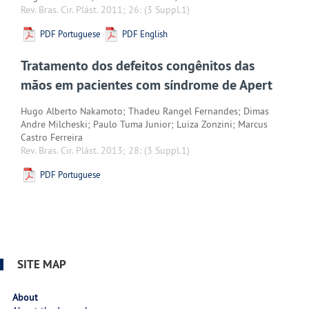
Rev. Bras. Cir. Plást. 2011; 26:
(3 Suppl.1)
PDF Portuguese
PDF English
Tratamento dos defeitos congênitos das
mãos em pacientes com síndrome de Apert
Hugo Alberto Nakamoto; Thadeu Rangel Fernandes; Dimas
Andre Milcheski; Paulo Tuma Junior; Luiza Zonzini; Marcus
Castro Ferreira
Rev. Bras. Cir. Plást. 2013; 28:
(3 Suppl.1)
PDF Portuguese
SITE MAP
About