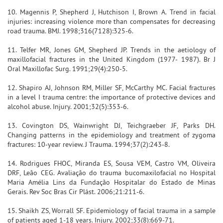
10. Magennis P, Shepherd J, Hutchison I, Brown A. Trend in facial
injuries: increasing violence more than compensates for decreasing
road trauma. BMJ. 1998;316(7128):325-6.
11. Telfer MR, Jones GM, Shepherd JP. Trends in the aetiology of
maxillofacial fractures in the United Kingdom (1977- 1987). Br J
Oral Maxillofac Surg. 1991;29(4):250-5.
12. Shapiro AJ, Johnson RM, Miller SF, McCarthy MC. Facial fractures
in a level I trauma centre: the importance of protective devices and
alcohol abuse. Injury. 2001;32(5):353-6.
13. Covington DS, Wainwright DJ, Teichgraeber JF, Parks DH.
Changing patterns in the epidemiology and treatment of zygoma
fractures: 10-year review. J Trauma. 1994;37(2):243-8.
14. Rodrigues FHOC, Miranda ES, Sousa VEM, Castro VM, Oliveira
DRF, Leão CEG. Avaliação do trauma bucomaxilofacial no Hospital
Maria Amélia Lins da Fundação Hospitalar do Estado de Minas
Gerais. Rev Soc Bras Cir Plást. 2006;21:211-6.
15. Shaikh ZS, Worrall SF. Epidemiology of facial trauma in a sample
of patients aged 1-18 years. Injury. 2002;33(8):669-71.