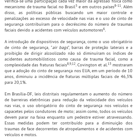
verifica-se uma participação cada vez maior da agressão física como
5
8-11
mecanismo de trauma facial no Brasil
e em outros países
. Além
disso, as políticas públicas buscando um maior controle e
penalizações ao excesso de velocidade nas vias e o uso de cinto de
segurança contribuíram para o decréscimo do número de traumas
6
faciais devido a acidentes com veículos automotores
.
A introdução de dispositivos de segurança, como o uso obrigatório
de cinto de segurança, "
air bags
", barras de proteção laterais e a
proibição de dirigir alcoolizado não só diminuíram os índices de
acidentes automobilísticos como causa de trauma facial, como a
8,9,12
13
complexidade das fraturas faciais
. Covington et al.
mostraram
que a adoção do cinto de segurança nos EUA, em um período de 10
anos, diminuiu a incidência de fraturas múltiplas faciais de 46,3%
para 20,1%.
Em Brasília-DF, leis distritais regulamentam o aumento do número
de barreiras eletrônicas para redução da velocidade dos veículos
nas vias, o uso obrigatório do cinto de segurança nos veículos e
capacetes pelos condutores de moto; assim como, todos os veículos
devem parar na faixa enquanto um pedestre estiver atravessando.
Essas medidas podem ter contribuído para a diminuição dos
traumas de face decorrentes de atropelamentos e de acidentes com
veículos e motos.