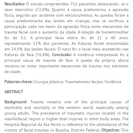
Resultados:
O estudo compreendeu 711 pacientes, destacando- se o
sexo masculino (72,8%). Quanto à causa, predominou a agressão
física, seguida por acidente com veículos/motos. As quedas foram a
causa predominante das lesões em crianças, mas se verificou a
participação cada vez maior da agressão física como mecanismo de
trauma facial com o aumento da idade. A relação de homem:mulher
foi de 3:1. A principal faixa etária foi de 21 a 40 anos,
representando 52% dos pacientes. As fraturas foram encontradas
em 24,9% das lesões faciais. O nariz foi o local mais acometido nas
fraturas de face (76,8%).
Conclusão:
A violência interpessoal foi a
principal causa de trauma de face. A queda da própria altura
mostrou-se como importante mecanismo de trauma nos extremos
de idade.
Palavras-chave:
Cirurgia plástica. Traumatismos faciais. Violência
ABSTRACT
Background:
Trauma remains one of the principal causes of
morbidity and mortality in the western world, especially among
young adults. The prevalence of traumatic injuries located in the
maxillofacial region is higher than injuries in other body areas. The
Hospital Regional da Asa Norte is reference to the attendance of the
victims of facial traumas in Brasília, Distrito Federal.
Objective:
This